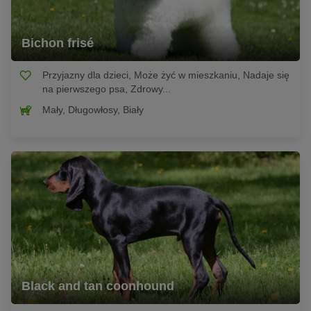
Bichon frisé
Przyjazny dla dzieci, Może żyć w mieszkaniu, Nadaje się
na pierwszego psa, Zdrowy...
Mały, Długowłosy, Biały
Black and tan coonhound