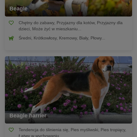
Beagle
Chętny do zabawy, Przyjazny dla kotów, Przyjazny dla
dzieci, Może żyć w mieszkaniu...
Średni, Krótkowłosy, Kremowy, Biały, Płowy...
Beagle harrier
Tendencja do ślinienia się, Pies myśliwski, Pies tropiący,
Łatwy w wychowaniu...