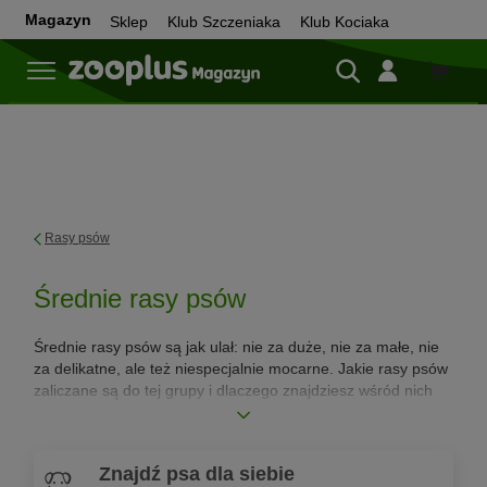
Magazyn
Sklep
Klub Szczeniaka
Klub Kociaka
Sklep
Rasy psów
Średnie rasy psów
Średnie rasy psów są jak ulał: nie za duże, nie za małe, nie
za delikatne, ale też niespecjalnie mocarne. Jakie rasy psów
zaliczane są do tej grupy i dlaczego znajdziesz wśród nich
idealnych czworonożnych kompanów, przeczytasz w tym
dziale!
Czytaj dalej
Znajdź psa dla siebie