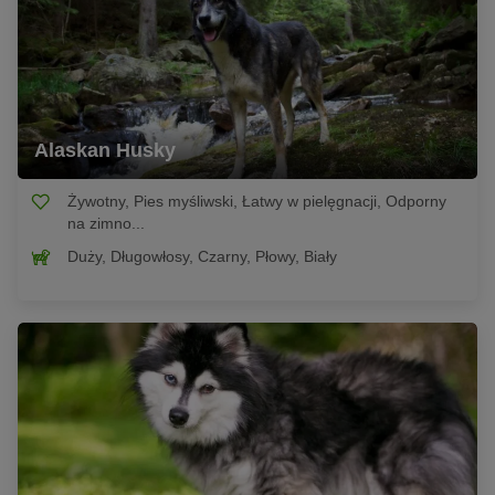
Alaskan Husky
Żywotny, Pies myśliwski, Łatwy w pielęgnacji, Odporny
na zimno...
Duży, Długowłosy, Czarny, Płowy, Biały