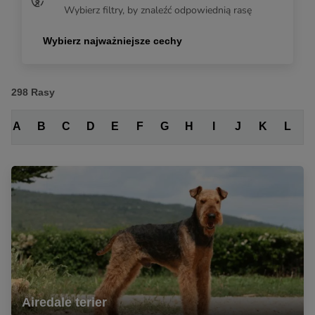
Wybierz filtry, by znaleźć odpowiednią rasę
Wybierz najważniejsze cechy
298
Rasy
A
B
C
D
E
F
G
H
I
J
K
L
Airedale terier