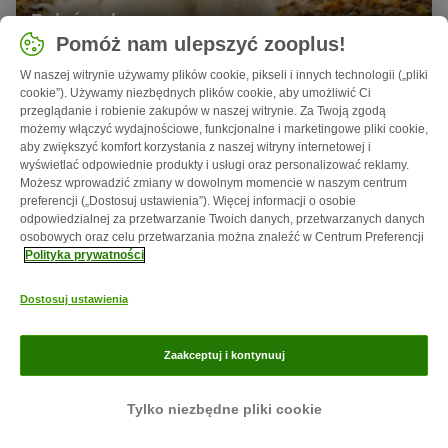
Bolończyk
Pomóż nam ulepszyć zooplus!
Przyjazny dla dzieci, Może żyć w mieszkaniu, Nadaje się
W naszej witrynie używamy plików cookie, pikseli i innych technologii („pliki
na pierwszego psa, Pies rodzinny...
cookie”). Używamy niezbędnych plików cookie, aby umożliwić Ci
przeglądanie i robienie zakupów w naszej witrynie. Za Twoją zgodą
Bardzo mały, Długowłosy, Biały
możemy włączyć wydajnościowe, funkcjonalne i marketingowe pliki cookie,
aby zwiększyć komfort korzystania z naszej witryny internetowej i
wyświetlać odpowiednie produkty i usługi oraz personalizować reklamy.
Możesz wprowadzić zmiany w dowolnym momencie w naszym centrum
preferencji („Dostosuj ustawienia”). Więcej informacji o osobie
odpowiedzialnej za przetwarzanie Twoich danych, przetwarzanych danych
osobowych oraz celu przetwarzania można znaleźć w Centrum Preferencji
Polityka prywatności
Dostosuj ustawienia
Zaakceptuj i kontynuuj
Border collie
Tylko niezbędne pliki cookie
Inteligentny, Aktywny, Łatwy w wychowaniu, Przyjazny
dla dzieci...