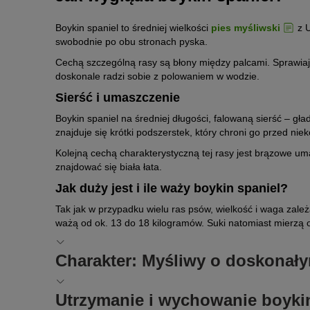
Boykin spaniel to średniej wielkości
pies myśliwski
z U
swobodnie po obu stronach pyska.
Cechą szczególną rasy są błony między palcami. Sprawiają
doskonale radzi sobie z polowaniem w wodzie.
Sierść i umaszczenie
Boykin spaniel na średniej długości, falowaną sierść – g
znajduje się krótki podszerstek, który chroni go przed n
Kolejną cechą charakterystyczną tej rasy jest brązowe um
znajdować się biała łata.
Jak duży jest i ile waży boykin spaniel?
Tak jak w przypadku wielu ras psów, wielkość i waga zależ
ważą od ok. 13 do 18 kilogramów. Suki natomiast mierzą 
Charakter: Myśliwy o doskonał
Jak na psa myśliwskiego przystało, boykin spaniel uwielbi
Utrzymanie i wychowanie boyki
uwagą podąża za śladem, nawet jeśli prowadzi on do wody.