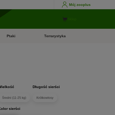
Mój zooplus
Sklep
Ptaki
Terrarystyka
Wielkość
Długość sierści
Średni (11-25 kg)
Krótkowłosy
olor sierści