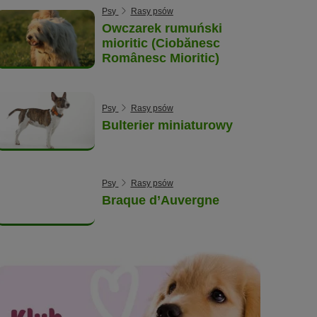
5
Psy
Rasy psów
łapek)
Owczarek rumuński
mioritic (Ciobănesc
Românesc Mioritic)
Psy
Rasy psów
Bulterier miniaturowy
Psy
Rasy psów
Braque d’Auvergne