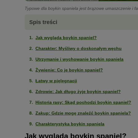
Typowe dla boykin spaniela jest brązowe umaszczenie i fa
Spis treści
Jak wygląda boykin spaniel?
Charakter: Myśliwy o doskonałym węchu
Utrzymanie i wychowanie boykin spaniela
Żywienie: Co je boykin spaniel?
Łatwy w pięlęgnacji
Zdrowie: Jak długo żyje boykin spaniel?
Historia rasy: Skąd pochodzi boykin spaniel?
Zakup: Gdzie mogę znaleźć boykin spaniela?
Charakterystyka boykin spaniela
Jak wygląda boykin spaniel?