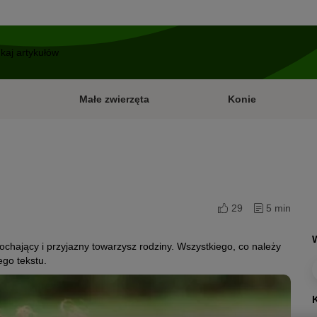
Małe zwierzęta
Konie
29
5 min
kochający i przyjazny towarzysz rodziny. Wszystkiego, co należy
ego tekstu.
K