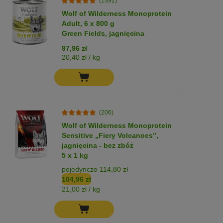
(1392)
Wolf of Wilderness Monoprotein
Adult, 6 x 800 g
Green Fields, jagnięcina
97,96 zł
20,40 zł / kg
(206)
Wolf of Wilderness Monoprotein
Sensitive „Fiery Volcanoes”,
jagnięcina - bez zbóż
5 x 1 kg
pojedynczo 114,80 zł
104,96 zł
21,00 zł / kg