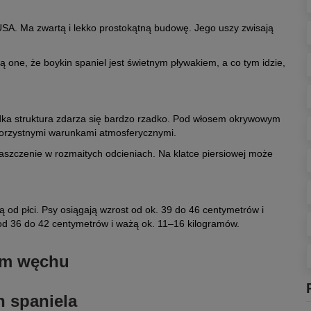
SA. Ma zwartą i lekko prostokątną budowę. Jego uszy zwisają
 one, że boykin spaniel jest świetnym pływakiem, a co tym idzie,
ładka struktura zdarza się bardzo rzadko. Pod włosem okrywowym
iekorzystnymi warunkami atmosferycznymi.
aszczenie w rozmaitych odcieniach. Na klatce piersiowej może
ą od płci. Psy osiągają wzrost od ok. 39 do 46 centymetrów i
od 36 do 42 centymetrów i ważą ok. 11–16 kilogramów.
ym węchu
a węszyć i tropić. Na spacerze bacznie obserwuje otoczenie i z
n spaniela
 Dzięki swojej niebywałej wytrzymałości, pies ten może przez