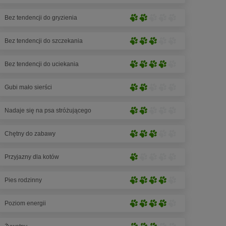
łapek)
na
rozwinięcie
5
Bez tendencji do gryzienia
(4
Lekkie
łapek)
na
rozwinięcie
5
Bez tendencji do szczekania
(2
Średnie
łapek)
na
rozwinięcie
5
Bez tendencji do uciekania
(3
Silne
łapek)
na
rozwinięcie
5
Gubi mało sierści
(4
Lekkie
łapek)
na
rozwinięcie
5
Nadaje się na psa stróżującego
(2
Lekkie
łapek)
na
rozwinięcie
5
Chętny do zabawy
(2
Średnie
łapek)
na
rozwinięcie
5
Przyjazny dla kotów
(3
Nieznaczne
łapek)
na
rozwinięcie
5
Pies rodzinny
(1
Silne
łapek)
na
rozwinięcie
5
Poziom energii
(4
Silne
łapek)
na
rozwinięcie
5