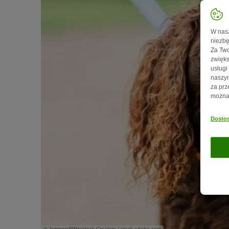
W nasz
niezbę
Za Two
zwięks
usługi
naszym
za prz
można 
Dostos
© Jentewell/Wirestock Creators / stock.adobe.com