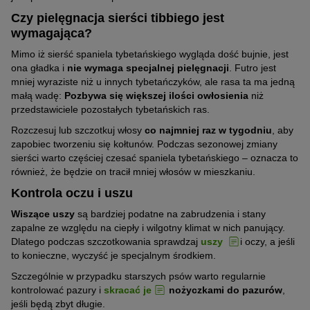
Czy pielęgnacja sierści tibbiego jest
wymagająca?
Mimo iż sierść spaniela tybetańskiego wygląda dość bujnie, jest
ona gładka i
nie wymaga specjalnej pielęgnacji
. Futro jest
mniej wyraziste niż u innych tybetańczyków, ale rasa ta ma jedną
małą wadę:
Pozbywa się większej ilości owłosienia
niż
przedstawiciele pozostałych tybetańskich ras.
Rozczesuj lub szczotkuj włosy
co najmniej raz w tygodniu
, aby
zapobiec tworzeniu się kołtunów. Podczas sezonowej zmiany
sierści warto częściej czesać spaniela tybetańskiego – oznacza to
również, że będzie on tracił mniej włosów w mieszkaniu.
Kontrola oczu i uszu
Wiszące uszy
są bardziej podatne na zabrudzenia i stany
zapalne ze względu na ciepły i wilgotny klimat w nich panujący.
Dlatego podczas szczotkowania sprawdzaj
uszy
i oczy, a jeśli
to konieczne, wyczyść je specjalnym środkiem.
Szczególnie w przypadku starszych psów warto regularnie
kontrolować pazury i
skracać je
nożyczkami do pazurów
,
jeśli będą zbyt długie.