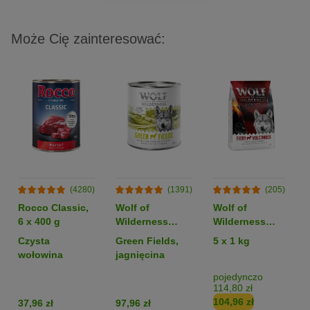
Może Cię zainteresować:
(4280)
(1391)
(205)
Rocco Classic,
Wolf of
Wolf of
6 x 400 g
Wilderness
Wilderness
Monoprotein
Monoprotein
Czysta
Green Fields,
5 x 1 kg
Adult, 6 x 800 g
Sensitive
wołowina
jagnięcina
„Fiery
Volcanoes”,
pojedynczo
114,80 zł
jagnięcina -
104,96 zł
37,96 zł
97,96 zł
bez zbóż