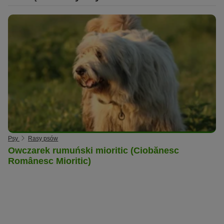
Psy
Rasy psów
Owczarek rumuński mioritic (Ciobănesc
Românesc Mioritic)