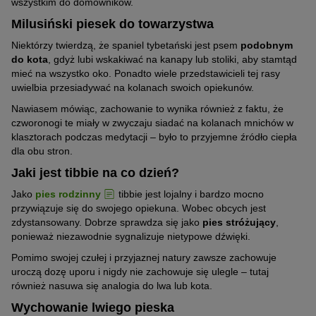
wszystkim do domowników.
Milusiński piesek do towarzystwa
Niektórzy twierdzą, że spaniel tybetański jest psem
podobnym
do kota
, gdyż lubi wskakiwać na kanapy lub stoliki, aby stamtąd
mieć na wszystko oko. Ponadto wiele przedstawicieli tej rasy
uwielbia przesiadywać na kolanach swoich opiekunów.
Nawiasem mówiąc, zachowanie to wynika również z faktu, że
czworonogi te miały w zwyczaju siadać na kolanach mnichów w
klasztorach podczas medytacji – było to przyjemne źródło ciepła
dla obu stron.
Jaki jest tibbie na co dzień?
Jako
pies rodzinny
tibbie jest lojalny i bardzo mocno
przywiązuje się do swojego opiekuna. Wobec obcych jest
zdystansowany. Dobrze sprawdza się jako
pies stróżujący
,
ponieważ niezawodnie sygnalizuje nietypowe dźwięki.
Pomimo swojej czułej i przyjaznej natury zawsze zachowuje
uroczą dozę uporu i nigdy nie zachowuje się ulegle – tutaj
również nasuwa się analogia do lwa lub kota.
Wychowanie lwiego pieska