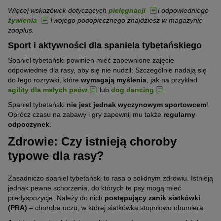
Więcej wskazówek dotyczących
pielęgnacji
i odpowiedniego
żywienia
Twojego podopiecznego znajdziesz w magazynie
zooplus.
Sport i aktywności dla spaniela tybetańskiego
Spaniel tybetański powinien mieć zapewnione zajęcie
odpowiednie dla rasy, aby się nie nudził: Szczególnie nadają się
do tego rozrywki, które
wymagają myślenia
, jak na przykład
agility dla małych psów
lub
dog dancing
.
Spaniel tybetański
nie jest jednak wyczynowym sportowcem
!
Oprócz czasu na zabawy i gry zapewnij mu także
regularny
odpoczynek
.
Zdrowie: Czy istnieją choroby
typowe dla rasy?
Zasadniczo spaniel tybetański to rasa o solidnym zdrowiu. Istnieją
jednak pewne schorzenia, do których te psy mogą mieć
predyspozycje. Należy do nich
postępujący zanik siatkówki
(PRA)
– choroba oczu, w której siatkówka stopniowo obumiera.