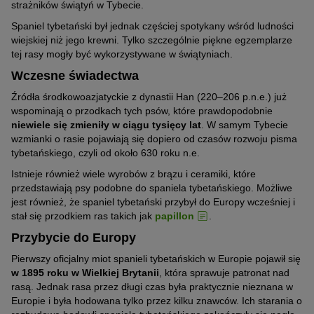
strażników świątyń w Tybecie.
Spaniel tybetański był jednak częściej spotykany wśród ludności
wiejskiej niż jego krewni. Tylko szczególnie piękne egzemplarze
tej rasy mogły być wykorzystywane w świątyniach.
Wczesne świadectwa
Źródła środkowoazjatyckie z dynastii Han (220–206 p.n.e.) już
wspominają o przodkach tych psów, które prawdopodobnie
niewiele się zmieniły w ciągu tysięcy lat
. W samym Tybecie
wzmianki o rasie pojawiają się dopiero od czasów rozwoju pisma
tybetańskiego, czyli od około 630 roku n.e.
Istnieje również wiele wyrobów z brązu i ceramiki, które
przedstawiają psy podobne do spaniela tybetańskiego. Możliwe
jest również, że spaniel tybetański przybył do Europy wcześniej i
stał się przodkiem ras takich jak
papillon
.
Przybycie do Europy
Pierwszy oficjalny miot spanieli tybetańskich w Europie pojawił się
w 1895 roku w Wielkiej Brytanii
, która sprawuje patronat nad
rasą. Jednak rasa przez długi czas była praktycznie nieznana w
Europie i była hodowana tylko przez kilku znawców. Ich starania o