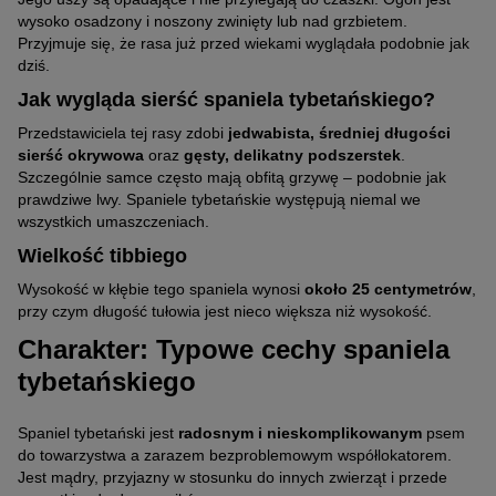
wysoko osadzony i noszony zwinięty lub nad grzbietem.
Przyjmuje się, że rasa już przed wiekami wyglądała podobnie jak
dziś.
Jak wygląda sierść spaniela tybetańskiego?
Przedstawiciela tej rasy zdobi
jedwabista, średniej długości
sierść okrywowa
oraz
gęsty, delikatny podszerstek
.
Szczególnie samce często mają obfitą grzywę – podobnie jak
prawdziwe lwy. Spaniele tybetańskie występują niemal we
wszystkich umaszczeniach.
Wielkość tibbiego
Wysokość w kłębie tego spaniela wynosi
około 25 centymetrów
,
przy czym długość tułowia jest nieco większa niż wysokość.
Charakter: Typowe cechy spaniela
tybetańskiego
Spaniel tybetański jest
radosnym i nieskomplikowanym
psem
do towarzystwa a zarazem bezproblemowym współlokatorem.
Jest mądry, przyjazny w stosunku do innych zwierząt i przede