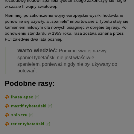
rozbudowę hodowli spaniela tybetańskiego zakończyły się nagle
w czasie II wojny światowej.
Niemniej, po zakończeniu wojny europejskie wysiłki hodowlane
ponownie się ożywiły, a „spaniele” importowane z Tybetu stały się
kamieniem milowym dla nowych osiągnięć w obrębie tej rasy. Po
odnowieniu standardu w 1959 roku, rasa została uznana przez
FCI zaledwie dwa lata później.
Warto wiedzieć:
Pomimo swojej nazwy,
spaniel tybetański nie jest właściwie
spanielem, ponieważ nigdy nie był używany do
polowań.
Podobne rasy:
lhasa apso
mastif tybetański
shih tzu
terier tybetański