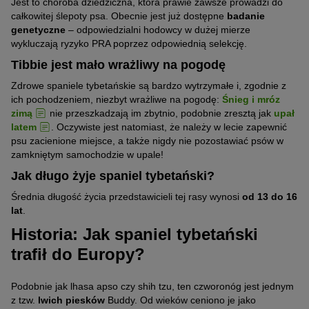
Jest to choroba dziedziczna, która prawie zawsze prowadzi do
całkowitej ślepoty psa. Obecnie jest już dostępne
badanie
genetyczne
– odpowiedzialni hodowcy w dużej mierze
wykluczają ryzyko PRA poprzez odpowiednią selekcję.
Tibbie jest mało wrażliwy na pogodę
Zdrowe spaniele tybetańskie są bardzo wytrzymałe i, zgodnie z
ich pochodzeniem, niezbyt wrażliwe na pogodę:
Śnieg i mróz
zimą
nie przeszkadzają im zbytnio, podobnie zresztą jak
upał
latem
. Oczywiste jest natomiast, że należy w lecie zapewnić
psu zacienione miejsce, a także nigdy nie pozostawiać psów w
zamkniętym samochodzie w upale!
Jak długo żyje spaniel tybetański?
Średnia długość życia przedstawicieli tej rasy wynosi
od 13 do 16
lat
.
Historia: Jak spaniel tybetański
trafił do Europy?
Podobnie jak lhasa apso czy shih tzu, ten czworonóg jest jednym
z tzw.
lwich piesków
Buddy. Od wieków ceniono je jako