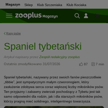
Magazyn
Sklep
Klub Szczeniaka
Klub Kociaka
Sklep
Rasy psów
Spaniel tybetański
Artykuł napisany przez
Zespół redakcyjny zooplus
Ostatnio zmodyfikowano 31/07/2026
87
7 min
Spaniel tybetański, nazywany przez swoich fanów pieszczotliwie
„tibbie”, jest sympatycznym małym czworonogiem, który
zasłużenie zdobywa serca coraz większej liczby miłośników psów.
Ten przyjazny i zabawny zwierzak pochodzący z Tybetu jest tak
samo odpowiedni dla rodzin, jak i dla starszych miłośników psów,
którzy pragną mieć solidnego, inteligentnego towarzysza.