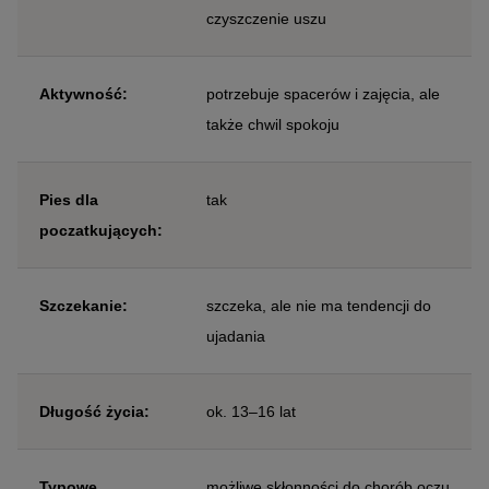
czyszczenie uszu
Aktywność:
potrzebuje spacerów i zajęcia, ale
także chwil spokoju
Pies dla
tak
poczatkujących:
Szczekanie:
szczeka, ale nie ma tendencji do
ujadania
Długość życia:
ok. 13–16 lat
Typowe
możliwe skłonności do chorób oczu