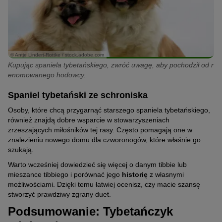
© Antje Lindert-Rottke / stock.adobe.com
Kupując spaniela tybetańskiego, zwróć uwagę, aby pochodził od r
enomowanego hodowcy.
Spaniel tybetański ze schroniska
Osoby, które chcą przygarnąć starszego spaniela tybetańskiego,
również znajdą dobre wsparcie w stowarzyszeniach
zrzeszających miłośników tej rasy. Często pomagają one w
znalezieniu nowego domu dla czworonogów, które właśnie go
szukają.
Warto wcześniej dowiedzieć się więcej o danym tibbie lub
mieszance tibbiego i porównać jego
historię
z własnymi
możliwościami. Dzięki temu łatwiej ocenisz, czy macie szansę
stworzyć prawdziwy zgrany duet.
Podsumowanie: Tybetańczyk