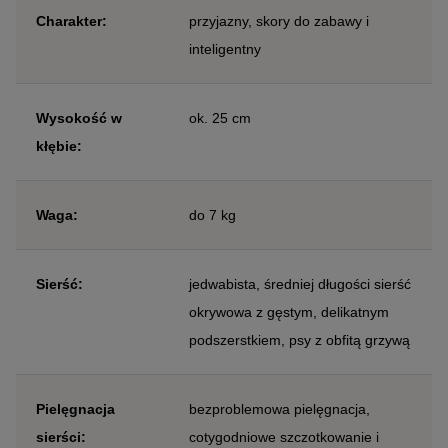
Charakter:
przyjazny, skory do zabawy i
inteligentny
Wysokość w
ok. 25 cm
kłębie:
Waga:
do 7 kg
Sierść:
jedwabista, średniej długości sierść
okrywowa z gęstym, delikatnym
podszerstkiem, psy z obfitą grzywą
Pielęgnacja
bezproblemowa pielęgnacja,
sierści:
cotygodniowe szczotkowanie i