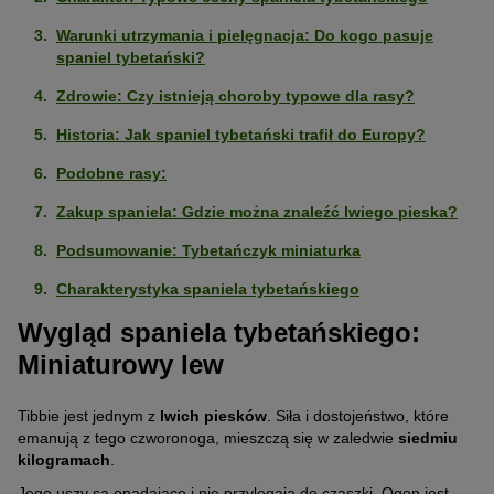
Warunki utrzymania i pielęgnacja: Do kogo pasuje
spaniel tybetański?
Zdrowie: Czy istnieją choroby typowe dla rasy?
Historia: Jak spaniel tybetański trafił do Europy?
Podobne rasy:
Zakup spaniela: Gdzie można znaleźć lwiego pieska?
Podsumowanie: Tybetańczyk miniaturka
Charakterystyka spaniela tybetańskiego
Wygląd spaniela tybetańskiego:
Miniaturowy lew
Tibbie jest jednym z
lwich piesków
. Siła i dostojeństwo, które
emanują z tego czworonoga, mieszczą się w zaledwie
siedmiu
kilogramach
.
Jego uszy są opadające i nie przylegają do czaszki. Ogon jest