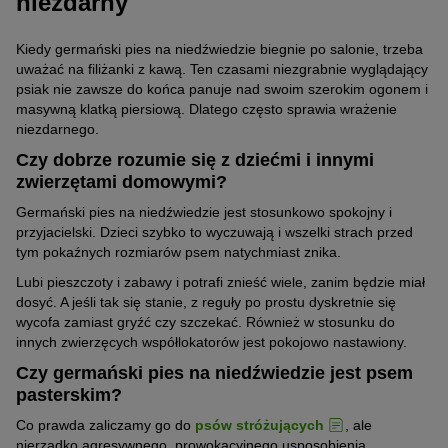
niezdarny
Kiedy germański pies na niedźwiedzie biegnie po salonie, trzeba
uważać na filiżanki z kawą. Ten czasami niezgrabnie wyglądający
psiak nie zawsze do końca panuje nad swoim szerokim ogonem i
masywną klatką piersiową. Dlatego często sprawia wrażenie
niezdarnego.
Czy dobrze rozumie się z dziećmi i innymi
zwierzętami domowymi?
Germański pies na niedźwiedzie jest stosunkowo spokojny i
przyjacielski. Dzieci szybko to wyczuwają i wszelki strach przed
tym pokaźnych rozmiarów psem natychmiast znika.
Lubi pieszczoty i zabawy i potrafi znieść wiele, zanim będzie miał
dosyć. A jeśli tak się stanie, z reguły po prostu dyskretnie się
wycofa zamiast gryźć czy szczekać. Również w stosunku do
innych zwierzęcych współlokatorów jest pokojowo nastawiony.
Czy germański pies na niedźwiedzie jest psem
pasterskim?
Co prawda zaliczamy go do
psów stróżujących
, ale
nierzadko agresywnego, prowokacyjnego usposobienia