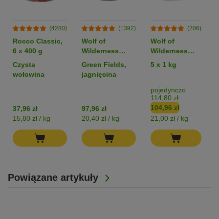
(4280)
(1392)
(206)
Rocco Classic,
Wolf of
Wolf of
6 x 400 g
Wilderness
Wilderness
Monoprotein
Monoprotein
Czysta
Green Fields,
5 x 1 kg
Adult, 6 x 800 g
Sensitive
wołowina
jagnięcina
„Fiery
Volcanoes”,
pojedynczo
114,80 zł
jagnięcina -
104,96 zł
37,96 zł
97,96 zł
bez zbóż
15,80 zł / kg
20,40 zł / kg
21,00 zł / kg
1
Powiązane artykuły