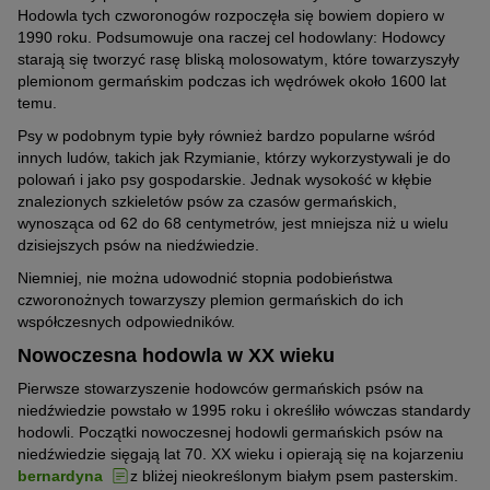
Hodowla tych czworonogów rozpoczęła się bowiem dopiero w
1990 roku. Podsumowuje ona raczej cel hodowlany: Hodowcy
starają się tworzyć rasę bliską molosowatym, które towarzyszyły
plemionom germańskim podczas ich wędrówek około 1600 lat
temu.
Psy w podobnym typie były również bardzo popularne wśród
innych ludów, takich jak Rzymianie, którzy wykorzystywali je do
polowań i jako psy gospodarskie. Jednak wysokość w kłębie
znalezionych szkieletów psów za czasów germańskich,
wynosząca od 62 do 68 centymetrów, jest mniejsza niż u wielu
dzisiejszych psów na niedźwiedzie.
Niemniej, nie można udowodnić stopnia podobieństwa
czworonożnych towarzyszy plemion germańskich do ich
współczesnych odpowiedników.
Nowoczesna hodowla w XX wieku
Pierwsze stowarzyszenie hodowców germańskich psów na
niedźwiedzie powstało w 1995 roku i określiło wówczas standardy
hodowli. Początki nowoczesnej hodowli germańskich psów na
niedźwiedzie sięgają lat 70. XX wieku i opierają się na kojarzeniu
bernardyna
z bliżej nieokreślonym białym psem pasterskim.