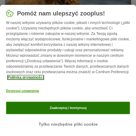
Pomóż nam ulepszyć zooplus!
9 min
642
W naszej witrynie używamy plików cookie, pikseli i innych technologii („pliki
cookie”). Używamy niezbędnych plików cookie, aby umożliwić Ci
przeglądanie i robienie zakupów w naszej witrynie. Za Twoją zgodą
Golden retriever
możemy włączyć wydajnościowe, funkcjonalne i marketingowe pliki cookie,
aby zwiększyć komfort korzystania z naszej witryny internetowej i
Najlepszy przyjaciel dziecka i idealny pupil dla rodziny.
wyświetlać odpowiednie produkty i usługi oraz personalizować reklamy.
Możesz wprowadzić zmiany w dowolnym momencie w naszym centrum
preferencji („Dostosuj ustawienia”). Więcej informacji o osobie
odpowiedzialnej za przetwarzanie Twoich danych, przetwarzanych danych
osobowych oraz celu przetwarzania można znaleźć w Centrum Preferencji
*"wcześniej" = najniższa cena artykułu w ciągu ostatnich 30 dni.
Polityka prywatności
**Warunki dostawy
Dostosuj ustawienia
Zaakceptuj i kontynuuj
Tylko niezbędne pliki cookie