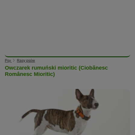
Psy
Rasy psów
Owczarek rumuński mioritic (Ciobănesc
Românesc Mioritic)