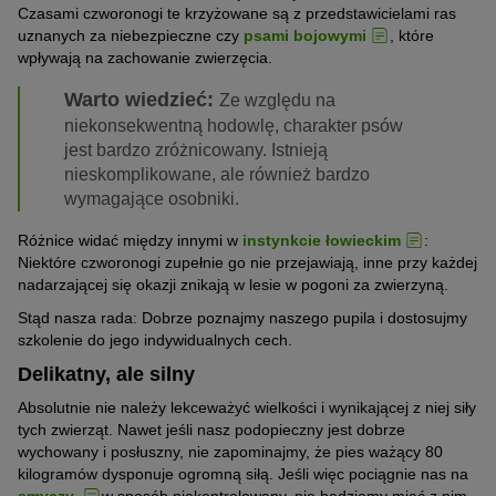
Czasami czworonogi te krzyżowane są z przedstawicielami ras
uznanych za niebezpieczne czy
psami bojowymi
, które
wpływają na zachowanie zwierzęcia.
Warto wiedzieć:
Ze względu na
niekonsekwentną hodowlę, charakter psów
jest bardzo zróżnicowany. Istnieją
nieskomplikowane, ale również bardzo
wymagające osobniki.
Różnice widać między innymi w
instynkcie łowieckim
:
Niektóre czworonogi zupełnie go nie przejawiają, inne przy każdej
nadarzającej się okazji znikają w lesie w pogoni za zwierzyną.
Stąd nasza rada: Dobrze poznajmy naszego pupila i dostosujmy
szkolenie do jego indywidualnych cech.
Delikatny, ale silny
Absolutnie nie należy lekceważyć wielkości i wynikającej z niej siły
tych zwierząt. Nawet jeśli nasz podopieczny jest dobrze
wychowany i posłuszny, nie zapominajmy, że pies ważący 80
kilogramów dysponuje ogromną siłą. Jeśli więc pociągnie nas na
smyczy
w sposób niekontrolowany, nie będziemy mieć z nim