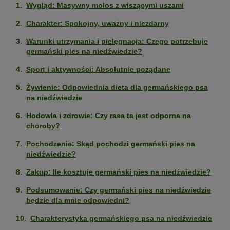
Wygląd: Masywny molos z wiszącymi uszami
Charakter: Spokojny, uważny i niezdarny
Warunki utrzymania i pielęgnacja: Czego potrzebuje
germański pies na niedźwiedzie?
Sport i aktywności: Absolutnie pożądane
Żywienie: Odpowiednia dieta dla germańskiego psa
na niedźwiedzie
Hodowla i zdrowie: Czy rasa ta jest odporna na
choroby?
Pochodzenie: Skąd pochodzi germański pies na
niedźwiedzie?
Zakup: Ile kosztuje germański pies na niedźwiedzie?
Podsumowanie: Czy germański pies na niedźwiedzie
będzie dla mnie odpowiedni?
Charakterystyka germańskiego psa na niedźwiedzie