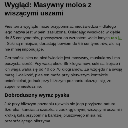
Wygląd: Masywny molos z
wiszącymi uszami
Pies ten z wyglądu może przypominać niedźwiedzia – dlatego
jego nazwa jest w pełni zasłużona. Osiągając wysokość w kłębie
do 85 centymetrów, przewyższa on wzrostem wiele innych
ras
. Suki są mniejsze, dorastają bowiem do 65 centymetrów, ale są
nie mniej imponujące.
Germański pies na niedźwiedzie jest masywny, muskularny i ma
puszystą sierść. Psy ważą około 85 kilogramów, suki są lżejsze i
ich waga waha się od 40 do 70 kilogramów. Za względu na swoją
masę i wielkość, pies ten może przy pierwszym kontakcie
onieśmielać, jednak przy bliższym poznaniu okazuje się, że
zupełnie niesłusznie.
Dobroduszny wyraz pyska
Już przy bliższym poznaniu ujawnia się jego przyjazna natura.
Szeroka, kanciasta czaszka z zaokrąglonymi, wiszącymi uszami i
krótką kufa przypomina bardziej pluszowego misia niż
przerażającego olbrzyma.