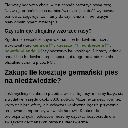
Pierwszy hodowca chciał w ten sposób stworzyć nową rasę.
Nazwa „germański pies na niedźwiedzie” jest dość wymowna,
ponieważ sugeruje, że mamy do czynienia z imponującym i
pierwotnym typem zwierzęcia.
Czy istnieje oficjalny wzorzec rasy?
Zgodnie ze współczesnym wzorcem, w hodowli nie można
wykorzystywać
kangala
,
kuvasza
,
leonbergera
,
nowofundlanda
czy owczarka kaukaskiego. Niestety jednak
nadal linie hodowlane są niespójne, dlatego rasa nie została
oficjalnie uznana przez FCI.
Zakup: Ile kosztuje germański pies
na niedźwiedzie?
Jeśli myślimy o zakupie przedstawiciela tej rasy, musimy liczyć się
z wydatkiem rzędu około 6000 złotych. Możemy znaleźć również
korzystniejsze oferty, ale wówczas konieczne będzie przystanie
na pewne kompromisy w kwestii hodowli. Kontakt do
profesjonalnych hodowców możemy uzyskać bezpośrednio w
związkach germańskich psów na niedźwiedzie.