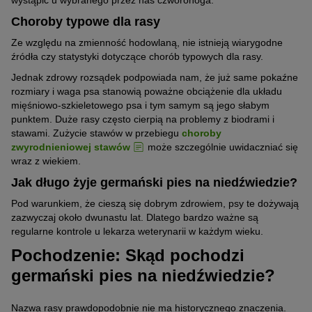
wystąpić u wybranego przez nas czworonoga.
Choroby typowe dla rasy
Ze względu na zmienność hodowlaną, nie istnieją wiarygodne
źródła czy statystyki dotyczące chorób typowych dla rasy.
Jednak zdrowy rozsądek podpowiada nam, że już same pokaźne
rozmiary i waga psa stanowią poważne obciążenie dla układu
mięśniowo-szkieletowego psa i tym samym są jego słabym
punktem. Duże rasy często cierpią na problemy z biodrami i
stawami. Zużycie stawów w przebiegu
choroby
zwyrodnieniowej stawów
może szczególnie uwidaczniać się
wraz z wiekiem.
Jak długo żyje germański pies na niedźwiedzie?
Pod warunkiem, że cieszą się dobrym zdrowiem, psy te dożywają
zazwyczaj około dwunastu lat. Dlatego bardzo ważne są
regularne kontrole u lekarza weterynarii w każdym wieku.
Pochodzenie: Skąd pochodzi
germański pies na niedźwiedzie?
Nazwa rasy prawdopodobnie nie ma historycznego znaczenia.