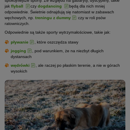
spokojniejsze sporty. Ze względu na gabaryty, dyscypliny, takie
jak
flyball
czy
dogdancing
będą dla nich mniej
odpowiednie. Świetnie odnajdują się natomiast w zabawach
węchowych, np.
treningu z dummy
czy w roli psów
ratowniczych.
Odpowiednie są także sporty wytrzymałościowe, takie jak:
pływanie
, które oszczędza stawy
jogging
, pod warunkiem, że na niezbyt długich
dystansach
wędrówki
, ale raczej po płaskim terenie, a nie w górach
wysokich