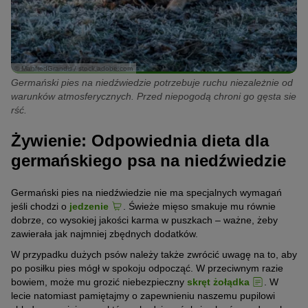
© ManfredGrandis / stock.adobe.com
Germański pies na niedźwiedzie potrzebuje ruchu niezależnie od
warunków atmosferycznych. Przed niepogodą chroni go gęsta sie
rść.
Żywienie: Odpowiednia dieta dla
germańskiego psa na niedźwiedzie
Germański pies na niedźwiedzie nie ma specjalnych wymagań
jeśli chodzi o
jedzenie
. Świeże mięso smakuje mu równie
dobrze, co wysokiej jakości karma w puszkach – ważne, żeby
zawierała jak najmniej zbędnych dodatków.
W przypadku dużych psów należy także zwrócić uwagę na to, aby
po posiłku pies mógł w spokoju odpocząć. W przeciwnym razie
bowiem, może mu grozić niebezpieczny
skręt żołądka
. W
lecie natomiast pamiętajmy o zapewnieniu naszemu pupilowi