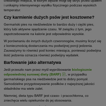
chłodnego miejsca, w którym będzie mógł się skryć przed upałem
i unikajmy intensywnego wysiłku fizycznego podczas wysokich
temperatur.
Czy karmienie dużych psów jest kosztowne?
Germański pies na niedźwiedzie to bardzo duży i ciężki pies,
który lubi aktywne spędzanie czasu. W związku z tym, jego
zapotrzebowanie na kalorie jest odpowiednio wysokie.
W porównaniu do innych dużych czworonogów, musimy liczyć się
z koniecznością dostarczania mu podwójnej porcji jedzenia.
Zauważymy to również pod koniec miesiąca, ponieważ podwójna
ilość jedzenia oznacza również podwójny wydatek.
Barfowanie jako alternatywa
Jeśli przeszło nam przez myśl wypróbowanie
biologicznie
odpowiedniej surowej diety (BARF)
, w przypadku
germańskiego psa na niedźwiedzie jest to dobry pomysł.
Samodzielne przygotowywanie posiłków z najwyższej jakości
składników ma wiele zalet.
Niemniej, dieta typu BARF jest czaso- i pracochłonna, co
zniechęca wielu opiekunów do jej stosowania.