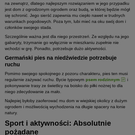
na zewnątrz, dlatego najlepszym rozwiązaniem w jego przypadku
jest dom z ogrodzonym ogrodem oraz budą, w której będzie mógł
się schronić. Jego sierść zapewnia mu ciepło nawet w trudnych
warunkach pogodowych. Poza tym, lubi mieć na oku swój dom i
członków swojego stada.
Szczególnie ważna jest dla niego przestrzeń. Ze względu na jego
gabaryty, trzymanie go wyłącznie w mieszkaniu zupełnie nie
wchodzi w grę. Ponadto, potrzebuje dużo aktywności.
Germański pies na niedźwiedzie potrzebuje
ruchu
Pomimo swojego spokojnego z pozoru charakteru, pies ten musi
regularnie zażywać ruchu. Bycie typowym
psem rodzinnym
i
pokonywanie trasy ze świetlicy na boisko do piłki nożnej to dla
niego zdecydowanie za mało.
Najlepiej byłoby zaoferować mu dom w wiejskiej okolicy z dużym
ogrodem i możliwością wychodzenia na długie spacery na łonie
natury.
Sport i aktywności: Absolutnie
pożądane