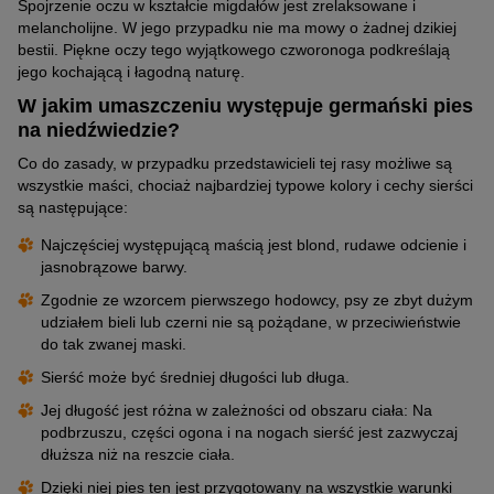
Spojrzenie oczu w kształcie migdałów jest zrelaksowane i
melancholijne. W jego przypadku nie ma mowy o żadnej dzikiej
bestii. Piękne oczy tego wyjątkowego czworonoga podkreślają
jego kochającą i łagodną naturę.
W jakim umaszczeniu występuje germański pies
na niedźwiedzie?
Co do zasady, w przypadku przedstawicieli tej rasy możliwe są
wszystkie maści, chociaż najbardziej typowe kolory i cechy sierści
są następujące:
Najczęściej występującą maścią jest blond, rudawe odcienie i
jasnobrązowe barwy.
Zgodnie ze wzorcem pierwszego hodowcy, psy ze zbyt dużym
udziałem bieli lub czerni nie są pożądane, w przeciwieństwie
do tak zwanej maski.
Sierść może być średniej długości lub długa.
Jej długość jest różna w zależności od obszaru ciała: Na
podbrzuszu, części ogona i na nogach sierść jest zazwyczaj
dłuższa niż na reszcie ciała.
Dzięki niej pies ten jest przygotowany na wszystkie warunki