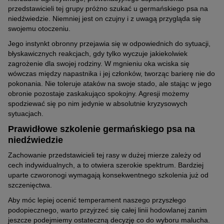
przedstawicieli tej grupy próżno szukać u germańskiego psa na
niedźwiedzie. Niemniej jest on czujny i z uwagą przygląda się
swojemu otoczeniu.
Jego instynkt obronny przejawia się w odpowiednich do sytuacji,
błyskawicznych reakcjach, gdy tylko wyczuje jakiekolwiek
zagrożenie dla swojej rodziny. W mgnieniu oka wciska się
wówczas między napastnika i jej członków, tworząc barierę nie do
pokonania. Nie toleruje ataków na swoje stado, ale stając w jego
obronie pozostaje zaskakująco spokojny. Agresji możemy
spodziewać się po nim jedynie w absolutnie kryzysowych
sytuacjach.
Prawidłowe szkolenie germańskiego psa na
niedźwiedzie
Zachowanie przedstawicieli tej rasy w dużej mierze zależy od
cech indywidualnych, a to otwiera szerokie spektrum. Bardziej
uparte czworonogi wymagają konsekwentnego szkolenia już od
szczenięctwa.
Aby móc lepiej ocenić temperament naszego przyszłego
podopiecznego, warto przyjrzeć się całej linii hodowlanej zanim
jeszcze podejmiemy ostateczną decyzję co do wyboru malucha.