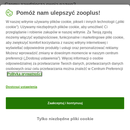
Czemu zawdzięcza swoją nazwę?
Pomóż nam ulepszyć zooplus!
W naszej witrynie używamy plików cookie, pikseli i innych technologii („pliki
cookie”). Używamy niezbędnych plików cookie, aby umożliwić Ci
przeglądanie i robienie zakupów w naszej witrynie. Za Twoją zgodą
możemy włączyć wydajnościowe, funkcjonalne i marketingowe pliki cookie,
aby zwiększyć komfort korzystania z naszej witryny internetowej i
wyświetlać odpowiednie produkty i usługi oraz personalizować reklamy.
Możesz wprowadzić zmiany w dowolnym momencie w naszym centrum
preferencji („Dostosuj ustawienia”). Więcej informacji o osobie
odpowiedzialnej za przetwarzanie Twoich danych, przetwarzanych danych
osobowych oraz celu przetwarzania można znaleźć w Centrum Preferencji
Polityka prywatności
Dostosuj ustawienia
5 min
36
Nietoperz
Zaakceptuj i kontynuuj
Jak to możliwe, że śpi do góry nogami?
Tylko niezbędne pliki cookie