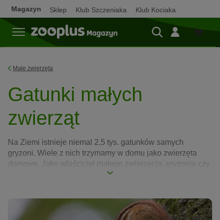
Magazyn
Sklep
Klub Szczeniaka
Klub Kociaka
Sklep
Małe zwierzęta
Gatunki małych
zwierząt
Na Ziemi istnieje niemal 2,5 tys. gatunków samych
gryzoni. Wiele z nich trzymamy w domu jako zwierzęta
domowe. Jako właściciel małego zwierzęcia, gryzonia czy
zajęczaka, powinieneś orientować się w jego potrzebach
uwarunkowanych pochodzeniem. Poniżej przedstawiamy
różne gatunki małych zwierząt — ich charakter,
środowisko naturalne, potrzeby względem hodowli,
potrzeby żywieniowe i ciekawostki na ich temat.
Czytaj