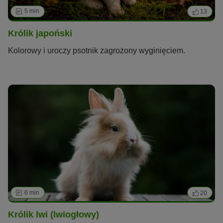
5 min
13
Królik japoński
Kolorowy i uroczy psotnik zagrożony wyginięciem.
6 min
20
Królik lwi (lwiogłowy)