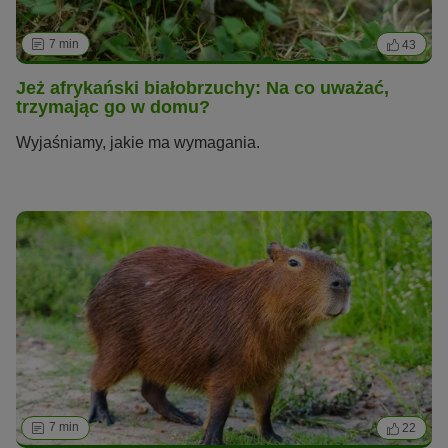
7 min
43
Jeż afrykański białobrzuchy: Na co uważać,
trzymając go w domu?
Wyjaśniamy, jakie ma wymagania.
7 min
22