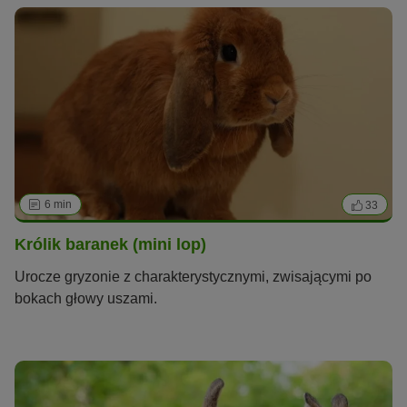
6 min
33
Królik baranek (mini lop)
Urocze gryzonie z charakterystycznymi, zwisającymi po
bokach głowy uszami.