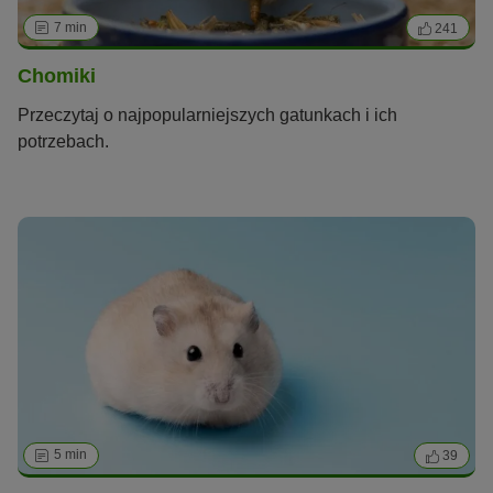
7 min
241
Chomiki
Przeczytaj o najpopularniejszych gatunkach i ich
potrzebach.
5 min
39