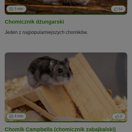
5 min
54
Chomicznik dżungarski
Jeden z najpopularniejszych chomików.
4 min
3
Chomik Campbella (chomicznik zabajkalski)