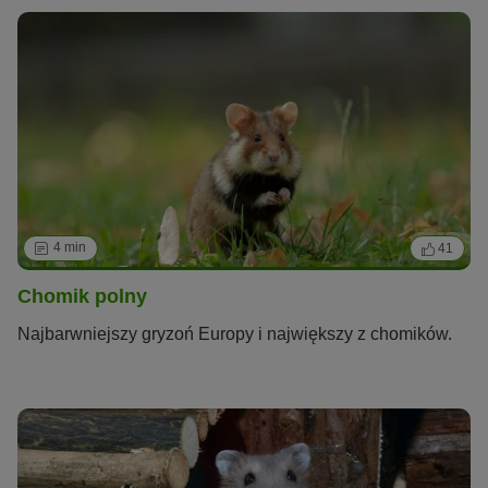
4 min
41
Chomik polny
Najbarwniejszy gryzoń Europy i największy z chomików.