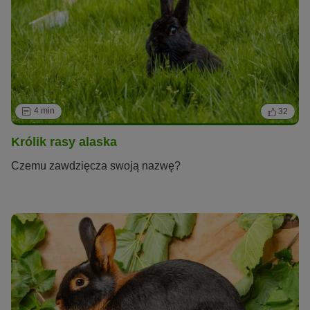
4 min
32
Królik rasy alaska
Czemu zawdzięcza swoją nazwę?