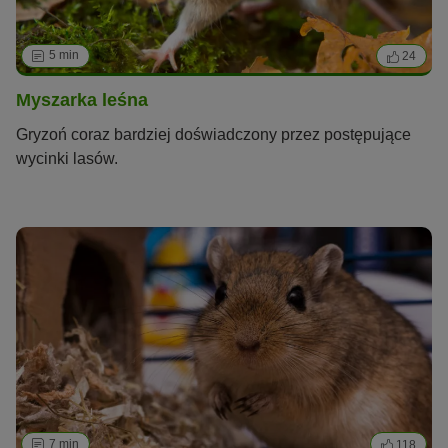
5 min
24
Myszarka leśna
Gryzoń coraz bardziej doświadczony przez postępujące
wycinki lasów.
7 min
118