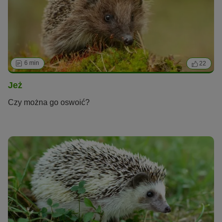
6 min
22
Jeż
Czy można go oswoić?