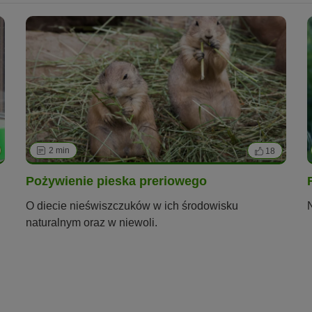
2 min
18
Pożywienie pieska preriowego
O diecie nieświszczuków w ich środowisku
naturalnym oraz w niewoli.