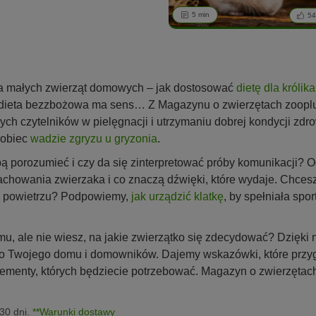
5 min
5
a małych zwierząt domowych – jak dostosować
dietę dla królika
y dieta bezzbożowa ma sens… Z Magazynu o zwierzętach zooplus
 czytelników w pielęgnacji i utrzymaniu dobrej kondycji zdrowo
pobiec
wadzie zgryzu u gryzonia
.
bą porozumieć i czy da się zinterpretować próby komunikacji? 
achowania zwierzaka i co znaczą dźwięki, które wydaje. Chce
 powietrzu? Podpowiemy,
jak urządzić klatkę
, by spełniała sp
, ale nie wiesz, na jakie zwierzątko się zdecydować? Dzięki
ł do Twojego domu i domowników. Dajemy wskazówki, które prz
ementy, których będziecie potrzebować. Magazyn o zwierzętac
 30 dni.
**Warunki dostawy