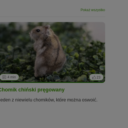
Pokaż wszystko
4 min
23
Chomik chiński pręgowany
Jeden z niewielu chomików, które można oswoić.