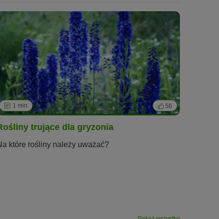
1 min
56
Rośliny trujące dla gryzonia
Na które rośliny należy uważać?
Pokaż wszystko