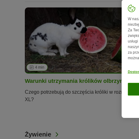
W nasz
niezbę
Za Two
zwięks
usługi
naszym
za prz
można 
4 min
13
Dostos
Warunki utrzymania królików olbrzymów
Czego potrzebują do szczęścia króliki w rozmiarze
XL?
Żywienie