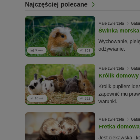
Najczęściej polecane
Małe zwierzęta
Gatun
Świnka morska
Wychowanie, pielę
odżywianie.
9 min
853
Małe zwierzęta
Gatun
Królik domowy
Królik pupilem ide
zapewnić mu prawi
10 min
652
warunki.
Małe zwierzęta
Gatun
Fretka domowa
Jest ciekawska i k