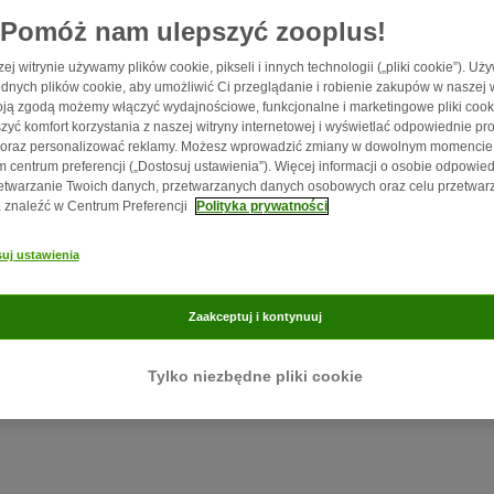
Pomóż nam ulepszyć zooplus!
ej witrynie używamy plików cookie, pikseli i innych technologii („pliki cookie”). U
dnych plików cookie, aby umożliwić Ci przeglądanie i robienie zakupów w naszej w
ją zgodą możemy włączyć wydajnościowe, funkcjonalne i marketingowe pliki cook
zyć komfort korzystania z naszej witryny internetowej i wyświetlać odpowiednie pro
 oraz personalizować reklamy. Możesz wprowadzić zmiany w dowolnym momencie
 centrum preferencji („Dostosuj ustawienia”). Więcej informacji o osobie odpowied
etwarzanie Twoich danych, przetwarzanych danych osobowych oraz celu przetwar
znaleźć w Centrum Preferencji
Polityka prywatności
7 min
24
uj ustawienia
Trzymanie królików na zewnątrz
Zaakceptuj i kontynuuj
Na co należy zwrócić uwagę?
Tylko niezbędne pliki cookie