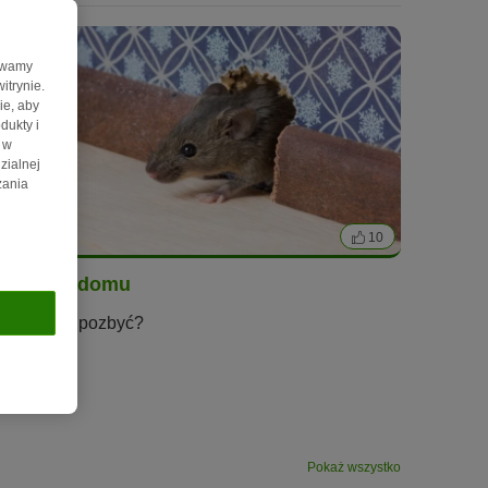
żywamy
itrynie.
ie, aby
dukty i
 w
zialnej
zania
6 min
10
Myszy w domu
Jak się ich pozbyć?
Pokaż wszystko