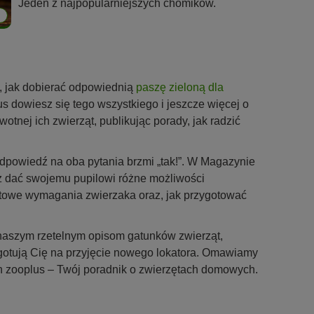
Jeden z najpopularniejszych chomików.
4
, jak dobierać odpowiednią
paszę zieloną dla
 dowiesz się tego wszystkiego i jeszcze więcej o
tnej ich zwierząt, publikując porady, jak radzić
Odpowiedź na oba pytania brzmi „tak!”. W Magazynie
sz dać swojemu pupilowi różne możliwości
ortowe wymagania zwierzaka oraz, jak przygotować
 naszym rzetelnym opisom gatunków zwierząt,
ygotują Cię na przyjęcie nowego lokatora. Omawiamy
h zooplus – Twój poradnik o zwierzętach domowych.