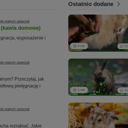
Ostatnio dodane
ki małych zwierząt
 (kawia domowa)
gnacja, wyposażenie i
4 min
1
ki małych zwierząt
alnym? Przeczytaj, jak
dłową pielęgnację i
4 min
2
ki małych zwierząt
ocha rozrabiać. Jakie