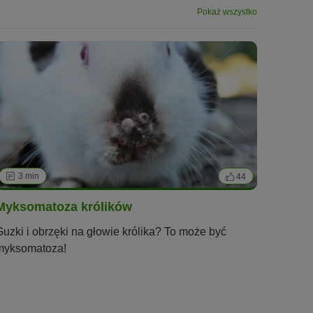
Pokaż wszystko
3 min
44
Myksomatoza królików
Guzki i obrzęki na głowie królika? To może być
myksomatoza!