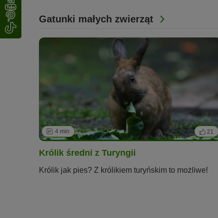
Gatunki małych zwierząt
4 min
21
Królik średni z Turyngii
Królik jak pies? Z królikiem turyńskim to możliwe!