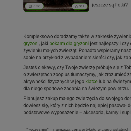
jeszcze są fretki?
7 min
519
Kompleksowo doradzamy także w zakresie żywieni
gryzoni
, jaki
pokarm dla gryzoni
jest najlepszy i cz
żywieniu małych zwierząt. Ponadto wspieramy naszych
sobie na przykład z wypadaniem sierści czy, jak za
Jesteś ciekawy, czy Twoje zwierzę próbuje się z To
o zwierzętach zooplus tłumaczymy, jak zrozumieć z
aktywności fizycznych w jego
klatce
lub na świeżym
dla niego sportowe zadania na świeżym powietrzu.
Planujesz zakup małego zwierzęcia do swojego domu
dowiesz się, który z nich będzie najlepiej pasowa
podstawowe wyposażenie – akcesoria, karmy i supl
*"wcześniej" = najniższa cena artykułu w ciągu ostatnich