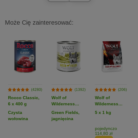
Może Cię zainteresować:
(4280)
(1392)
(206)
Rocco Classic,
Wolf of
Wolf of
6 x 400 g
Wilderness
Wilderness
Monoprotein
Monoprotein
Czysta
Green Fields,
5 x 1 kg
Adult, 6 x 800 g
Sensitive
wołowina
jagnięcina
„Fiery
Volcanoes”,
pojedynczo
114,80 zł
jagnięcina -