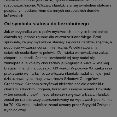
zwane
wolfhounds
(wilczarze) były w średniowieczu mocno
rozpowszechnione. Wilczarz irlandzki stał się symbolem statusu i
pożądanym podarunkiem dla innych europejskich domów
królewskich.
Od symbolu statusu do bezrobotnego
Jak w przypadku wielu psów myśliwskich, odkrycie broni palnej
okazało się jednak zgubne dla wilczarza irlandzkiego. Broń
sprawiała, że psy myśliwskie stawały się coraz bardziej zbędne, a
populacja wilczarza coraz mniej liczna. W celu ratowania
ostatnich osobników, w połowie XVII wieku wprowadzono zakaz
eksportu z Irlandii. Jednak liczebność tej rasy nadal się
zmniejszała, a kolejny cios zadało jej wyginięcie wilka w Wielkiej
Brytanii i Irlandii na początku XIX wieku. W połowie XX wieku rasa
praktycznie wymarła. To, że wilczarz irlandzki nadal istnieje i jest
dziś uznawany za rasę, zawdzięcza Szkotowi George’owi
Grahamowi. Graham skrzyżował nieliczne ocalałe osobniki z
chartami szkockimi, dogami, borzojami i innymi rasami. Powstały
w ten sposób „nowy”, nieco silniejszy i większy wilczarz irlandzki
został po raz pierwszy zaprezentowany na wystawach pod koniec
lat 70. XIX wieku i wkrótce został uznany przez Brytyjski Związek
Kynologiczny.