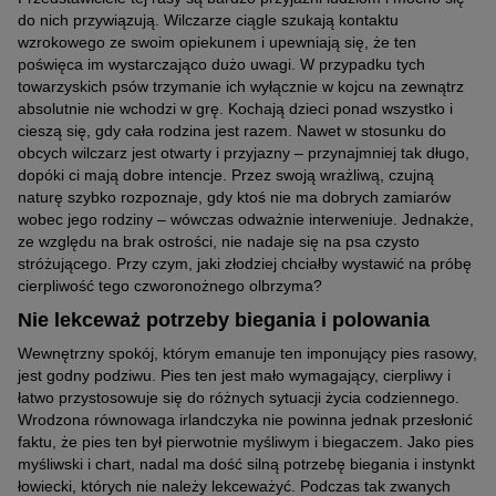
do nich przywiązują. Wilczarze ciągle szukają kontaktu
wzrokowego ze swoim opiekunem i upewniają się, że ten
poświęca im wystarczająco dużo uwagi. W przypadku tych
towarzyskich psów trzymanie ich wyłącznie w kojcu na zewnątrz
absolutnie nie wchodzi w grę. Kochają dzieci ponad wszystko i
cieszą się, gdy cała rodzina jest razem. Nawet w stosunku do
obcych wilczarz jest otwarty i przyjazny – przynajmniej tak długo,
dopóki ci mają dobre intencje. Przez swoją wrażliwą, czujną
naturę szybko rozpoznaje, gdy ktoś nie ma dobrych zamiarów
wobec jego rodziny – wówczas odważnie interweniuje. Jednakże,
ze względu na brak ostrości, nie nadaje się na psa czysto
stróżującego. Przy czym, jaki złodziej chciałby wystawić na próbę
cierpliwość tego czworonożnego olbrzyma?
Nie lekceważ potrzeby biegania i polowania
Wewnętrzny spokój, którym emanuje ten imponujący pies rasowy,
jest godny podziwu. Pies ten jest mało wymagający, cierpliwy i
łatwo przystosowuje się do różnych sytuacji życia codziennego.
Wrodzona równowaga irlandczyka nie powinna jednak przesłonić
faktu, że pies ten był pierwotnie myśliwym i biegaczem. Jako pies
myśliwski i chart, nadal ma dość silną potrzebę biegania i instynkt
łowiecki, których nie należy lekceważyć. Podczas tak zwanych