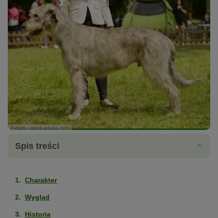
© muro / stock.adobe.com
Spis treści
Charakter
Wygląd
Historia