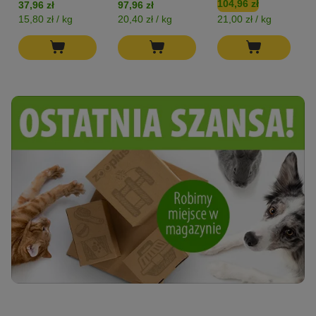
104,96 zł
37,96 zł
97,96 zł
bez zbóż
15,80 zł / kg
20,40 zł / kg
21,00 zł / kg
1