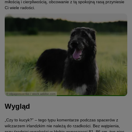
miłością i cierpliwością, obcowanie z tą spokojną rasą przyniesie
Ci wiele radości.
© olgagorovenko / stock.adobe.com
Wygląd
„Czy to kucyk?” – tego typu komentarze podczas spacerów z
wilczarzem irlandzkim nie należą do rzadkości. Bez wątpienia,
przy średniej wysokości w kłębie wynoszącej 81–86 cm, ten pies