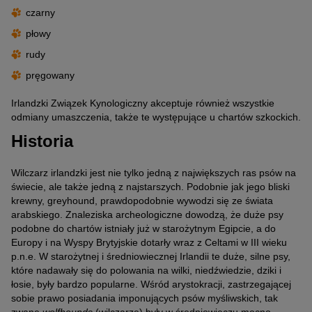
czarny
płowy
rudy
pręgowany
Irlandzki Związek Kynologiczny akceptuje również wszystkie
odmiany umaszczenia, także te występujące u chartów szkockich.
Historia
Wilczarz irlandzki jest nie tylko jedną z największych ras psów na
świecie, ale także jedną z najstarszych. Podobnie jak jego bliski
krewny, greyhound, prawdopodobnie wywodzi się ze świata
arabskiego. Znaleziska archeologiczne dowodzą, że duże psy
podobne do chartów istniały już w starożytnym Egipcie, a do
Europy i na Wyspy Brytyjskie dotarły wraz z Celtami w III wieku
p.n.e. W starożytnej i średniowiecznej Irlandii te duże, silne psy,
które nadawały się do polowania na wilki, niedźwiedzie, dziki i
łosie, były bardzo popularne. Wśród arystokracji, zastrzegającej
sobie prawo posiadania imponujących psów myśliwskich, tak