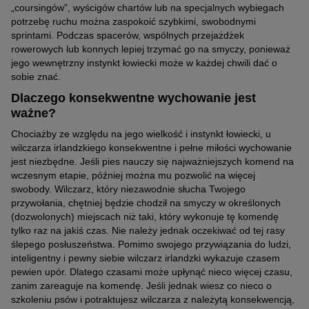
„coursingów”, wyścigów chartów lub na specjalnych wybiegach
potrzebę ruchu można zaspokoić szybkimi, swobodnymi
sprintami. Podczas spacerów, wspólnych przejażdżek
rowerowych lub konnych lepiej trzymać go na smyczy, ponieważ
jego wewnętrzny instynkt łowiecki może w każdej chwili dać o
sobie znać.
Dlaczego konsekwentne wychowanie jest
ważne?
Chociażby ze względu na jego wielkość i instynkt łowiecki, u
wilczarza irlandzkiego konsekwentne i pełne miłości wychowanie
jest niezbędne. Jeśli pies nauczy się najważniejszych komend na
wczesnym etapie, później można mu pozwolić na więcej
swobody. Wilczarz, który niezawodnie słucha Twojego
przywołania, chętniej będzie chodził na smyczy w określonych
(dozwolonych) miejscach niż taki, który wykonuje tę komendę
tylko raz na jakiś czas. Nie należy jednak oczekiwać od tej rasy
ślepego posłuszeństwa. Pomimo swojego przywiązania do ludzi,
inteligentny i pewny siebie wilczarz irlandzki wykazuje czasem
pewien upór. Dlatego czasami może upłynąć nieco więcej czasu,
zanim zareaguje na komendę. Jeśli jednak wiesz co nieco o
szkoleniu psów i potraktujesz wilczarza z należytą konsekwencją,