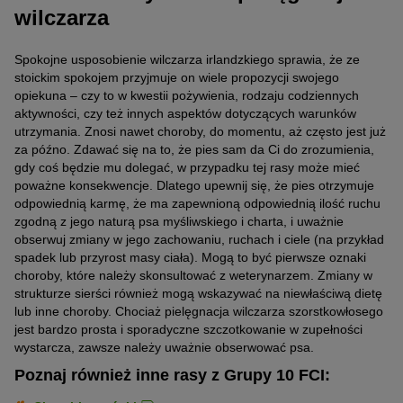
wilczarza
Spokojne usposobienie wilczarza irlandzkiego sprawia, że ze
stoickim spokojem przyjmuje on wiele propozycji swojego
opiekuna – czy to w kwestii pożywienia, rodzaju codziennych
aktywności, czy też innych aspektów dotyczących warunków
utrzymania. Znosi nawet choroby, do momentu, aż często jest już
za późno. Zdawać się na to, że pies sam da Ci do zrozumienia,
gdy coś będzie mu dolegać, w przypadku tej rasy może mieć
poważne konsekwencje. Dlatego upewnij się, że pies otrzymuje
odpowiednią karmę, że ma zapewnioną odpowiednią ilość ruchu
zgodną z jego naturą psa myśliwskiego i charta, i uważnie
obserwuj zmiany w jego zachowaniu, ruchach i ciele (na przykład
spadek lub przyrost masy ciała). Mogą to być pierwsze oznaki
choroby, które należy skonsultować z weterynarzem. Zmiany w
strukturze sierści również mogą wskazywać na niewłaściwą dietę
lub inne choroby. Chociaż pielęgnacja wilczarza szorstkowłosego
jest bardzo prosta i sporadyczne szczotkowanie w zupełności
wystarcza, zawsze należy uważnie obserwować psa.
Poznaj również inne rasy z Grupy 10 FCI: