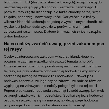
biodrowych) i ED (dysplazja stawów łukowych), wciąż należą do
najczęściej występujących chorób u wilczarza irlandzkiego. U
psów tej rasy często diagnozuje się także choroby serca, skręt
żołądka, padaczkę i nowotwory kości. Oczywiście nie każdy
wilczarz irlandzki zachoruje na jedną z wymienionych chorób, ale
ryzyko jest jednak dość wysokie w porównaniu z innymi,
zdrowszymi rasami psów. Dlatego tym ważniejszy jest rozsądny
wybór hodowcy.
Na co należy zwrócić uwagę przed zakupem psa
tej rasy?
Osoby zainteresowane zakupem wilczarza irlandzkiego nie
powinny w żadnym wypadku lekceważyć tematu „chorób”.
Oczywiście nie powinno to powstrzymywać przed zakupem psa
tej rasy, ale przy wyborze odpowiedniej hodowli należy zwrócić
szczególną uwagę na zdrowie linii hodowlanej. Nawet jeśli
hodowca zapewnia, że jego psy są zdrowe i że rodzice również
wyglądają na zdrowych, nie należy polegać tylko na tej opinii.
Poproś o pokazanie rodowodu szczeniąt i zwróć uwagę, jaki wiek
osiągnęli dziadkowie i ich rodzeństwo. Spotkaj się też z hodowcą
osobiście i przekonaj się na miejscu, jak dużą wagę hodowca
przywiązuje do zdrowia i dobrostanu swoich zwierząt.