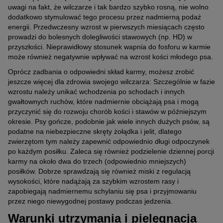
uwagi na fakt, że wilczarze i tak bardzo szybko rosną, nie wolno
dodatkowo stymulować tego procesu przez nadmierną podaż
energii. Przedwczesny wzrost w pierwszych miesiącach często
prowadzi do bolesnych dolegliwości stawowych (np. HD) w
przyszłości. Nieprawidłowy stosunek wapnia do fosforu w karmie
może również negatywnie wpływać na wzrost kości młodego psa.
Oprócz zadbania o odpowiedni skład karmy, możesz zrobić
jeszcze więcej dla zdrowia swojego wilczarza: Szczególnie w fazie
wzrostu należy unikać wchodzenia po schodach i innych
gwałtownych ruchów, które nadmiernie obciążają psa i mogą
przyczynić się do rozwoju chorób kości i stawów w późniejszym
okresie. Psy gończe, podobnie jak wiele innych dużych psów, są
podatne na niebezpieczne skręty żołądka i jelit, dlatego
zwierzętom tym należy zapewnić odpowiednio długi odpoczynek
po każdym posiłku. Zaleca się również podzielenie dziennej porcji
karmy na około dwa do trzech (odpowiednio mniejszych)
posiłków. Dobrze sprawdzają się również miski z regulacją
wysokości, które nadążają za szybkim wzrostem rasy i
zapobiegają nadmiernemu schylaniu się psa i przyjmowaniu
przez niego niewygodnej postawy podczas jedzenia.
Warunki utrzymania i pielęgnacja