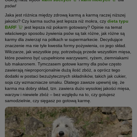
psów!
Jaka jest różnica między zdrową karmą a karmą raczej niższej
jakości? Czy karma sucha jest lepsza niż mokra, czy
dieta typu
BARF
jest lepsza niż pokarm gotowany? Opinie na temat
właściwego sposobu żywienia psów są tak różne, jak różne są
karmy dla zwierząt na półkach w supermarkecie. Decydujące
znaczenie ma nie tyle kwestia formy pożywienia, co jego skład.
Wilczarze, jak wszystkie psy, potrzebują przede wszystkim mięsa,
które powinno być uzupełnione warzywami, ryżem, ziemniakami
lub makaronem. Tymczasem gotowe karmy dla psów często
zawierają nieproporcjonalnie dużą ilość zbóż, a oprócz tego
dodatki w postaci bezużytecznych składników, takich jak cukier,
soja czy wzmacniacze smaku. Dlatego zawsze upewnij się, że
karma ma dobry skład, tzn. zawiera dużo wysokiej jakości mięsa,
warzyw i niewiele zbóż – bez względu na to, czy gotujesz
samodzielnie, czy sięgasz po gotową karmę.