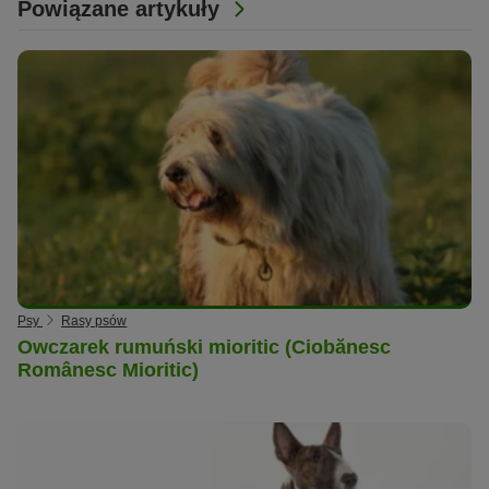
Powiązane artykuły
Psy
Rasy psów
Owczarek rumuński mioritic (Ciobănesc
Românesc Mioritic)