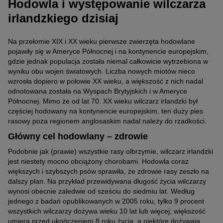
Hodowla i występowanie wilczarza
irlandzkiego dzisiaj
Na przełomie XIX i XX wieku pierwsze zwierzęta hodowlane
pojawiły się w Ameryce Północnej i na kontynencie europejskim,
gdzie jednak populacja została niemal całkowicie wytrzebiona w
wyniku obu wojen światowych. Liczba nowych miotów nieco
wzrosła dopiero w połowie XX wieku, a większość z nich nadal
odnotowana została na Wyspach Brytyjskich i w Ameryce
Północnej. Mimo że od lat 70. XX wieku wilczarz irlandzki był
częściej hodowany na kontynencie europejskim, ten duży pies
rasowy poza regionem anglosaskim nadal należy do rzadkości.
Główny cel hodowlany – zdrowie
Podobnie jak (prawie) wszystkie rasy olbrzymie, wilczarz irlandzki
jest niestety mocno obciążony chorobami. Hodowla coraz
większych i szybszych psów sprawiła, że zdrowie rasy zeszło na
dalszy plan. Na przykład przewidywana długość życia wilczarzy
wynosi obecnie zaledwie od sześciu do siedmiu lat. Według
jednego z badań opublikowanych w 2005 roku, tylko 9 procent
wszystkich wilczarzy dożywa wieku 10 lat lub więcej; większość
umiera przed ukończeniem 8 roku życia, a niektóre dożywają