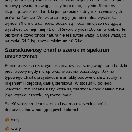
rasowy przyciąga uwagę – czy tego chce, czy nie. Skromny
skądinąd wilczarz irlandzki jest przecież jednym z największych
psów na świecie. We wzorcu rasy jego minimalna wysokość
wynosi 79 cm dla samców. Suczki są nieco mniejsze i osiągają
wysokość co najmniej 71 cm. Rekord wynosi 106 cm w kłębie. Te
olbrzymie czworonogi naturalnie też swoje ważą. Samce ważą co
najmniej 54,5 kg, suczki minimum 40,5 kg.
Szorstkowłosy chart o szerokim spektrum
umaszczenia
Pomimo swoich okazałych rozmiarów i słusznej wagi, ten irlandzki
pies rasowy nigdy nie sprawia wrażenia ociężałego. Jak na
typowego charta przystało, ma smukłą budowę ciała z suchymi
mięśniami i głęboką klatką piersiową. W stosunku do jego
wielkości, tzw. różane uszy, które są osadzone dość daleko z tyłu
jego wąskiej czaszki, są raczej małe.
Sierść wilczarza jest szorstka i twarda (szczeciniasta) i
dopuszczalna w następujących kolorach:
biały
szary