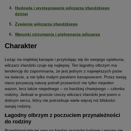
Hodowla i występowanie wilczarza irlandzkiego
dzisiaj
Żywienie wilczarza irlandzkiego
Warunki utrzymania i pielęgnacja wilczarza
Charakter
Leżąc na miękkiej kanapie i przytulając się do swojego opiekuna,
wilczarz irlandzki czuje się najlepiej. Ten łagodny olbrzym ma
tendencję do zapominania, że jest jednym z największych psów
na świecie, a nie tylko małym pieskiem kanapowcem. Przez swoją
nieco porywczą naturę potrafi przewrócić nie tylko niejeden
wazon, lecz także niejednego – co bardziej chwiejnego – członka
rodziny. Jednak w gruncie rzeczy wilczarz irlandzki jest psem o
dobrym sercu, który nie potrzebuje wiele więcej niż bliskości
swojej rodziny.
Łagodny olbrzym z poczuciem przynależności
do rodziny
Przedstawiciele tej rasy są bardzo przyjaźni ludziom i mocno się