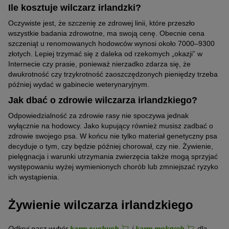
Ile kosztuje wilczarz irlandzki?
Oczywiste jest, że szczenię ze zdrowej linii, które przeszło
wszystkie badania zdrowotne, ma swoją cenę. Obecnie cena
szczeniąt u renomowanych hodowców wynosi około 7000–9300
złotych. Lepiej trzymać się z daleka od rzekomych „okazji” w
Internecie czy prasie, ponieważ nierzadko zdarza się, że
dwukrotność czy trzykrotność zaoszczędzonych pieniędzy trzeba
później wydać w gabinecie weterynaryjnym.
Jak dbać o zdrowie wilczarza irlandzkiego?
Odpowiedzialność za zdrowie rasy nie spoczywa jednak
wyłącznie na hodowcy. Jako kupujący również musisz zadbać o
zdrowie swojego psa. W końcu nie tylko materiał genetyczny psa
decyduje o tym, czy będzie później chorował, czy nie. Żywienie,
pielęgnacja i warunki utrzymania zwierzęcia także mogą sprzyjać
występowaniu wyżej wymienionych chorób lub zmniejszać ryzyko
ich wystąpienia.
Żywienie wilczarza irlandzkiego
Odkryj nasz wybór
karm suchych
i
karm mokrych
dla