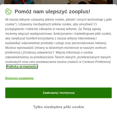
Pomóż nam ulepszyć zooplus!
W naszej witrynie używamy plików cookie, pikseli i innych technologii („pliki
cookie”). Używamy niezbędnych plików cookie, aby umożliwić Ci
przeglądanie i robienie zakupów w naszej witrynie. Za Twoją zgodą
możemy włączyć wydajnościowe, funkcjonalne i marketingowe pliki cookie,
4 min
37
aby zwiększyć komfort korzystania z naszej witryny internetowej i
wyświetlać odpowiednie produkty i usługi oraz personalizować reklamy.
Jak samodzielnie zrobić kalendarz adwentowy
Możesz wprowadzić zmiany w dowolnym momencie w naszym centrum
dla kota
preferencji („Dostosuj ustawienia”). Więcej informacji o osobie
odpowiedzialnej za przetwarzanie Twoich danych, przetwarzanych danych
Kalendarz adwentowy dla kota DIY? Nic prostszego!
osobowych oraz celu przetwarzania można znaleźć w Centrum Preferencji
Polityka prywatności
Dostosuj ustawienia
Zaakceptuj i kontynuuj
Tylko niezbędne pliki cookie