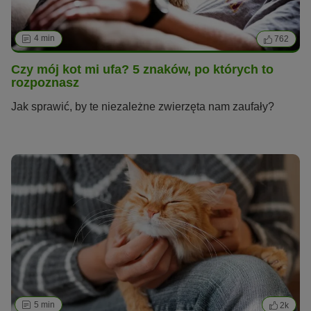
4 min
762
Czy mój kot mi ufa? 5 znaków, po których to
rozpoznasz
Jak sprawić, by te niezależne zwierzęta nam zaufały?
5 min
2k