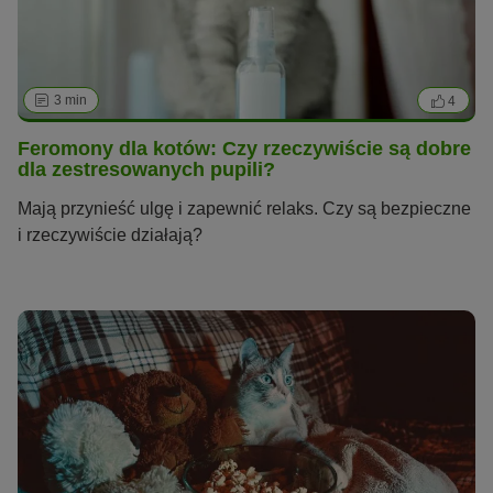
3 min
4
Feromony dla kotów: Czy rzeczywiście są dobre
dla zestresowanych pupili?
Mają przynieść ulgę i zapewnić relaks. Czy są bezpieczne
i rzeczywiście działają?