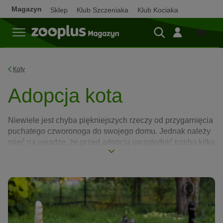
Magazyn
Sklep
Klub Szczeniaka
Klub Kociaka
Sklep
Koty
Adopcja kota
Niewiele jest chyba piękniejszych rzeczy od przygarnięcia
puchatego czworonoga do swojego domu. Jednak należy
mieć na uwadze, że przed adopcją uwzględnić trzeba kilka
istotnych kwestii. Zanim podarujesz kotu nowy dom,
przemyśl koniecznie tych kilka punktów…
Czytaj dalej