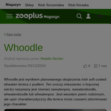
Magazyn
Sklep
Klub Szczeniaka
Klub Kociaka
Sklep
Rasy psów
Whoodle
Artykuł napisany przez
Natalie Decker
Opublikowano 03/12/2024
9
7 min
Whoodle jest wynikiem planowanego skojarzenia irish soft coated
wheaten teriera z pudlem. Ten uroczy mieszaniec o kręconej
sierści nazywany jest również sweatenpoo, sweatendoodle,
wheatendoodle lub wheatenpoo. Jest wesołym psem rodzinnym,
ale upór charakterystyczny dla teriera może czasami zdominować
jego charakter.