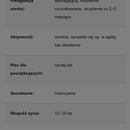
Pielęgnacja
wymagająca, codzienne
sierści:
szczotkowanie, strzyżenie co 2–3
miesiące
Aktywność:
średnia, sprawdzi się np. w agility
lub obedience
Pies dla
raczej tak
początkujących:
Szczekanie:
intensywne
Długość życia:
12–15 lat