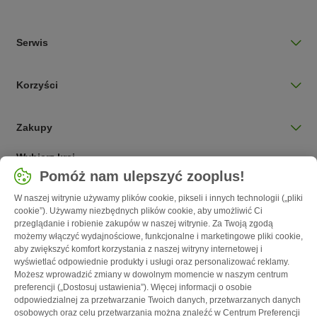
Serwis
Korzyści
Zakupy
Wybierz kraj
Pomóż nam ulepszyć zooplus!
Polska / PL
W naszej witrynie używamy plików cookie, pikseli i innych technologii („pliki
cookie”). Używamy niezbędnych plików cookie, aby umożliwić Ci
Follow zooplus
przeglądanie i robienie zakupów w naszej witrynie. Za Twoją zgodą
możemy włączyć wydajnościowe, funkcjonalne i marketingowe pliki cookie,
aby zwiększyć komfort korzystania z naszej witryny internetowej i
wyświetlać odpowiednie produkty i usługi oraz personalizować reklamy.
Możesz wprowadzić zmiany w dowolnym momencie w naszym centrum
preferencji („Dostosuj ustawienia”). Więcej informacji o osobie
odpowiedzialnej za przetwarzanie Twoich danych, przetwarzanych danych
osobowych oraz celu przetwarzania można znaleźć w Centrum Preferencji