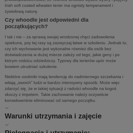
Irish soft coated wheaten terier ma ognisty temperament i
żywiołową naturę.
Czy whoodle jest odpowiedni dla
początkujących?
I tak i nie – za sprawą swojej wrodzonej chęci zadowolenia
opiekuna, psy tej rasy są zazwyczaj łatwe w szkoleniu. Jednak to,
czy ich wychowanie jest wykonalne również dla osób bez
doświadczenia w dużej mierze zależy od tego, jakie geny i po
którym rodzicu odziedziczy. Typowy dla terierów upór może
bowiem utrudniać szkolenie.
Niektóre osobniki mają tendencję do nadmiernego szczekania i
witają „swoich” ludzi w bardzo intensywny sposób. Może więc
zdarzyć się, że w takiej sytuacji z radości whoodle na kogoś
skoczy z impetem. Takie zachowanie należy oczywiście
konsekwentnie eliminować od samego początku.
Warunki utrzymania i zajęcie
Niezależnie od tego, czy jest to
bieganie
,
wędrówki
czy
Pielęgnacja i utrzymanie: