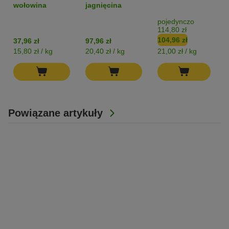
Adult, 6 x 800 g
Sensitive
wołowina
jagnięcina
„Fiery
Volcanoes”,
pojedynczo
114,80 zł
jagnięcina -
104,96 zł
37,96 zł
97,96 zł
bez zbóż
15,80 zł / kg
20,40 zł / kg
21,00 zł / kg
1
Powiązane artykuły