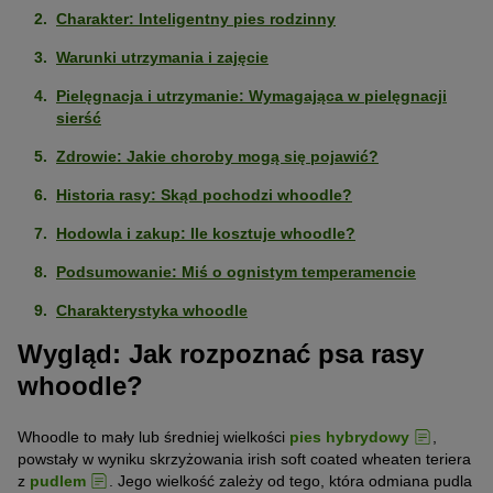
Charakter: Inteligentny pies rodzinny
Warunki utrzymania i zajęcie
Pielęgnacja i utrzymanie: Wymagająca w pielęgnacji
sierść
Zdrowie: Jakie choroby mogą się pojawić?
Historia rasy: Skąd pochodzi whoodle?
Hodowla i zakup: Ile kosztuje whoodle?
Podsumowanie: Miś o ognistym temperamencie
Charakterystyka whoodle
Wygląd: Jak rozpoznać psa rasy
whoodle?
Whoodle to mały lub średniej wielkości
pies hybrydowy
,
powstały w wyniku skrzyżowania irish soft coated wheaten teriera
z
pudlem
. Jego wielkość zależy od tego, która odmiana pudla