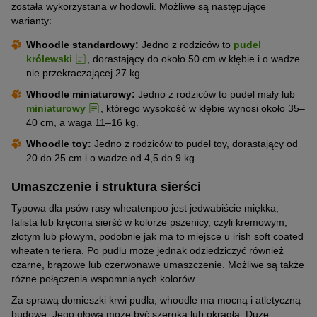
została wykorzystana w hodowli. Możliwe są następujące
warianty:
Whoodle standardowy:
Jedno z rodziców to
pudel
królewski
, dorastający do około 50 cm w kłębie i o wadze
nie przekraczającej 27 kg.
Whoodle miniaturowy:
Jedno z rodziców to pudel mały lub
miniaturowy
, którego wysokość w kłębie wynosi około 35–
40 cm, a waga 11–16 kg.
Whoodle toy:
Jedno z rodziców to pudel toy, dorastający od
20 do 25 cm i o wadze od 4,5 do 9 kg.
Umaszczenie i struktura sierści
Typowa dla psów rasy wheatenpoo jest jedwabiście miękka,
falista lub kręcona sierść w kolorze pszenicy, czyli kremowym,
złotym lub płowym, podobnie jak ma to miejsce u irish soft coated
wheaten teriera. Po pudlu może jednak odziedziczyć również
czarne, brązowe lub czerwonawe umaszczenie. Możliwe są także
różne połączenia wspomnianych kolorów.
Za sprawą domieszki krwi pudla, whoodle ma mocną i atletyczną
budowę. Jego głowa może być szeroka lub okrągła. Duże,