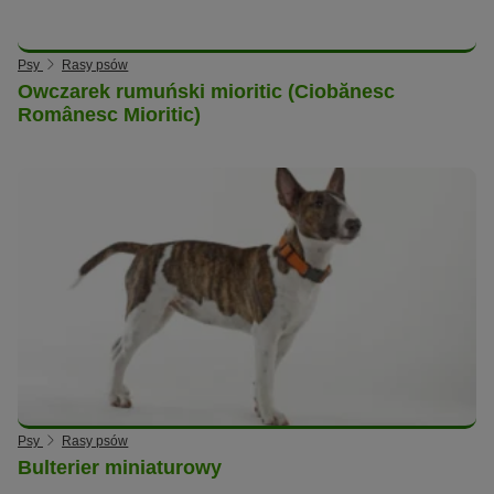
Psy
Rasy psów
Owczarek rumuński mioritic (Ciobănesc
Românesc Mioritic)
Psy
Rasy psów
Bulterier miniaturowy