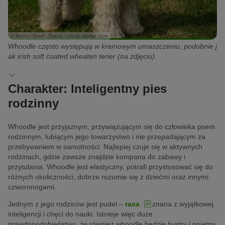
© Marion Smith (Byers) / stock.adobe.com
Whoodle często występują w kremowym umaszczeniu, podobnie j
ak irish soft coated wheaten terier (na zdjęciu).
Charakter: Inteligentny pies
rodzinny
Whoodle jest przyjaznym, przywiązującym się do człowieka psem
rodzinnym, lubiącym jego towarzystwo i nie przepadającym za
przebywaniem w samotności. Najlepiej czuje się w aktywnych
rodzinach, gdzie zawsze znajdzie kompana do zabawy i
przytulania. Whoodle jest elastyczny, potrafi przystosować się do
różnych okoliczności, dobrze rozumie się z dziećmi oraz innymi
czworonogami.
Jednym z jego rodziców jest pudel –
rasa
znana z wyjątkowej
inteligencji i chęci do nauki. Istnieje więc duże
prawdopodobieństwo, że również whoodle będzie bystry i pojętny.