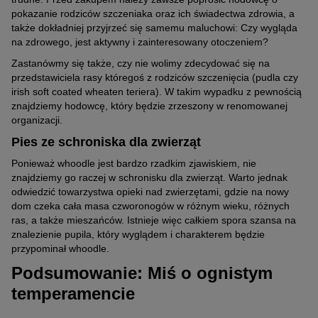
Brak uznania za samodzielną rasę
bogata w składniki odżywcze
.
pokazanie rodziców szczeniaka oraz ich świadectwa zdrowia, a
Średnia długość życia tych psów wynosi
od 12 do 15 lat
, przy
Celem hodowli jest połączenie inteligencji pudla z atrakcyjną
także dokładniej przyjrzeć się samemu maluchowi: Czy wygląda
Karmy odpowiednie dla whoodle:
czym mniejsze egzemplarze dożywają słuszniejszego wieku niż
szatą irish soft coated wheaten teriera. Warto zaznaczyć, że w
na zdrowego, jest aktywny i zainteresowany otoczeniem?
ich bardziej rośli krewni.
przypadku psów hybrydowych nie istnieją jednolite wzorce ras,
Zastanówmy się także, czy nie wolimy zdecydować się na
stąd też psy designerskie, do których należy whoodle, nie są
przedstawiciela rasy któregoś z rodziców szczenięcia (pudla czy
uznawane za samodzielną rasę.
irish soft coated wheaten teriera). W takim wypadku z pewnością
znajdziemy hodowcę, który będzie zrzeszony w renomowanej
(1)
(10)
(
organizacji.
Wolf of Wilderness
Zabawka na
TIAKI, zaba
Pies ze schroniska dla zwierząt
dummy do treningu,
inteligencję Snack
psa Stegos
z uchwytem
Paw
Ponieważ whoodle jest bardzo rzadkim zjawiskiem, nie
1 szt.
Dł. x szer. x wys.: 24
Dł. x szer. x
(116)
(231)
(
znajdziemy go raczej w schronisku dla zwierząt. Warto jednak
x 24 x 3,2 cm
x 11 x 19 c
-5% zniżki
odwiedzić towarzystwa opieki nad zwierzętami, gdzie na nowy
Briantos Adult,
Briantos Adult,
Briantos Ad
dom czeka cała masa czworonogów w różnym wieku, różnych
jagnięcina z
kaczka z
łosoś z
23,96 zł
49,96 zł
28,96 zł
ras, a także mieszańców. Istnieje więc całkiem spora szansa na
ziemniakami, bez
ziemniakami, bez
ziemniakami
12 kg
12 kg
12 kg
znalezienie pupila, który wyglądem i charakterem będzie
zbóż
zbóż
zbóż
przypominał whoodle.
144,96 zł
149,96 zł
149,96 zł
12,08 zł / kg
12,48 zł / kg
12,48 zł / kg
Podsumowanie: Miś o ognistym
temperamencie