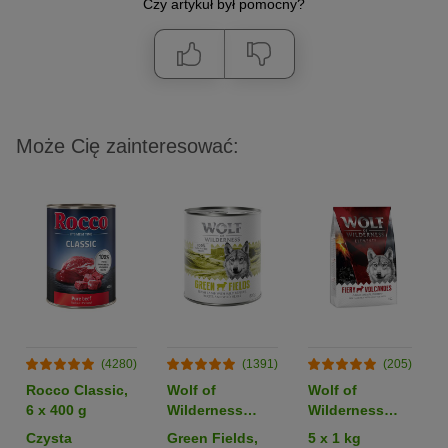
Czy artykuł był pomocny?
Może Cię zainteresować:
(4280)
(1391)
(205)
Rocco Classic,
Wolf of
Wolf of
6 x 400 g
Wilderness
Wilderness
Monoprotein
Monoprotein
Czysta
Green Fields,
5 x 1 kg