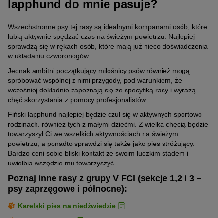
lapphund do mnie pasuje?
Wszechstronne psy tej rasy są idealnymi kompanami osób, które
lubią aktywnie spędzać czas na świeżym powietrzu. Najlepiej
sprawdzą się w rękach osób, które mają już nieco doświadczenia
w układaniu czworonogów.
Jednak ambitni początkujący miłośnicy psów również mogą
spróbować wspólnej z nimi przygody, pod warunkiem, że
wcześniej dokładnie zapoznają się ze specyfiką rasy i wyrażą
chęć skorzystania z pomocy profesjonalistów.
Fiński lapphund najlepiej będzie czuł się w aktywnych sportowo
rodzinach, również tych z małymi dziećmi. Z wielką chęcią będzie
towarzyszył Ci we wszelkich aktywnościach na świeżym
powietrzu, a ponadto sprawdzi się także jako pies stróżujący.
Bardzo ceni sobie bliski kontakt ze swoim ludzkim stadem i
uwielbia wszędzie mu towarzyszyć.
Poznaj inne rasy z grupy V FCI (sekcje 1,2 i 3 –
psy zaprzęgowe i północne):
Karelski pies na niedźwiedzie