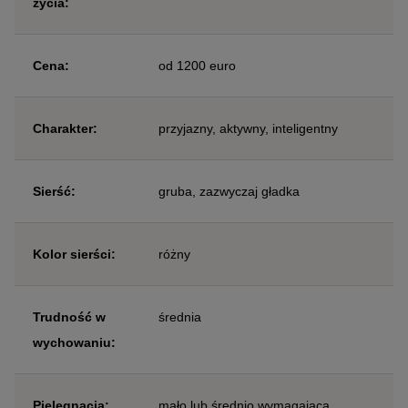
życia:
Cena:
od 1200 euro
Charakter:
przyjazny, aktywny, inteligentny
Sierść:
gruba, zazwyczaj gładka
Kolor sierści:
różny
Trudność w
średnia
wychowaniu:
Pielęgnacja:
mało lub średnio wymagająca