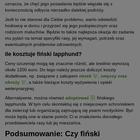
oznacza, że chęć jego posiadania będzie wiązała się z
Od stróża do psa rodzinnego
koniecznością odbycia nierzadko dalekiej podróży.
W latach 60-tych ubiegłego wieku rasa ta została rozdzielona na
Jeśli to nie stanowi dla Ciebie problemu, warto odwiedzić
lapinporokoira i lapphunda, który to od 1993 roku oficjalnie
hodowcę w domu i przyjrzeć się jego podopiecznym oraz
nazywany jest fińskim lapphundem.
rodzicom maluchów. Będzie to także najlepsza okazja do zadania
mu pytań na temat specyfiki rasy, jej wymagań, potrzeb oraz
W ostatnich dziesięcioleciach rola fińskiego lapphunda w
ewentualnych problemów zdrowotnych.
pilnowaniu stad reniferów traciła na znaczeniu, chociaż w swojej
Ile kosztuje fiński lapphund?
ojczyźnie nadal pozostaje bardzo popularny i znany. Każdego
roku rodzi się tam ponad 1000 szczeniąt tej rasy. Dziś, zwany
Ceny szczeniąt mogą się znacznie różnić, ale średnio wynoszą
przez Finów „suomen lapinkoira“ spełnia się przede wszystkim
około 1200 euro. Do tego należy jeszcze doliczyć koszty
jako pies rodzinny.
dodatkowe, np. związane z zakupem
misek
,
smyczy oraz
obroży
, a także bieżące koszty wyżywienia i opieki
weterynaryjnej.
Alternatywnie, można również
adoptować
fińskiego
lapphunda. W tym celu skontaktuj się z miejscowym schroniskiem
dla zwierząt lub organizacją zajmującą się psami nordyckimi. Być
może będą one w stanie pomóc Ci w znalezieniu dorosłego
przedstawiciela rasy lub jej mieszańca.
Podsumowanie: Czy fiński