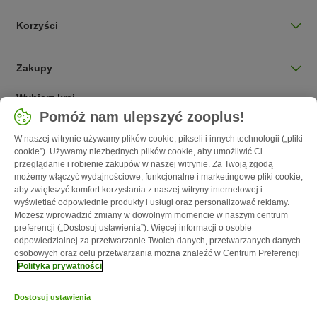
Korzyści
Zakupy
Wybierz kraj
Pomóż nam ulepszyć zooplus!
Polska / PL
W naszej witrynie używamy plików cookie, pikseli i innych technologii („pliki
cookie”). Używamy niezbędnych plików cookie, aby umożliwić Ci
Follow zooplus
przeglądanie i robienie zakupów w naszej witrynie. Za Twoją zgodą
możemy włączyć wydajnościowe, funkcjonalne i marketingowe pliki cookie,
aby zwiększyć komfort korzystania z naszej witryny internetowej i
wyświetlać odpowiednie produkty i usługi oraz personalizować reklamy.
Możesz wprowadzić zmiany w dowolnym momencie w naszym centrum
preferencji („Dostosuj ustawienia”). Więcej informacji o osobie
odpowiedzialnej za przetwarzanie Twoich danych, przetwarzanych danych
osobowych oraz celu przetwarzania można znaleźć w Centrum Preferencji
Polityka prywatności
O nas
Kariera - Kraków
Kariera - Wrocław
Regulamin sklepu
Dostosuj ustawienia
Polityka prywatności
Impressum
Corporate Website
Formularz