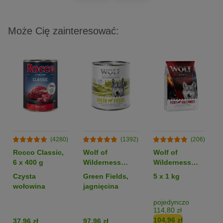
Może Cię zainteresować:
(4280)
(1392)
(206)
Rocco Classic,
Wolf of
Wolf of
6 x 400 g
Wilderness
Wilderness
Monoprotein
Monoprotein
Czysta
Green Fields,
5 x 1 kg
Adult, 6 x 800 g
Sensitive
wołowina
jagnięcina
„Fiery
Volcanoes”,
pojedynczo
114,80 zł
jagnięcina -
104,96 zł
37,96 zł
97,96 zł
bez zbóż