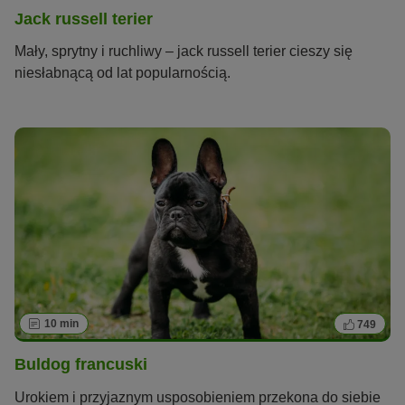
Jack russell terier
Mały, sprytny i ruchliwy – jack russell terier cieszy się
niesłabnącą od lat popularnością.
10 min
749
Buldog francuski
Urokiem i przyjaznym usposobieniem przekona do siebie