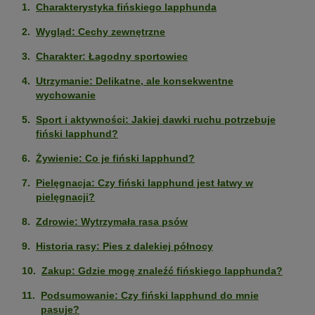
Charakterystyka fińskiego lapphunda
Wygląd: Cechy zewnętrzne
Charakter: Łagodny sportowiec
Utrzymanie: Delikatne, ale konsekwentne
wychowanie
Sport i aktywności: Jakiej dawki ruchu potrzebuje
fiński lapphund?
Żywienie: Co je fiński lapphund?
Pielęgnacja: Czy fiński lapphund jest łatwy w
pielęgnacji?
Zdrowie: Wytrzymała rasa psów
Historia rasy: Pies z dalekiej północy
Zakup: Gdzie mogę znaleźć fińskiego lapphunda?
Podsumowanie: Czy fiński lapphund do mnie
pasuje?