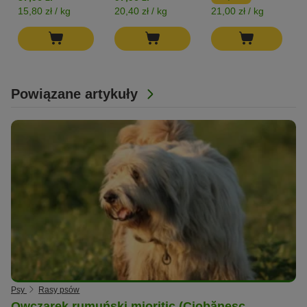
15,80 zł / kg
20,40 zł / kg
21,00 zł / kg
1
Powiązane artykuły
Psy
Rasy psów
Owczarek rumuński mioritic (Ciobănesc