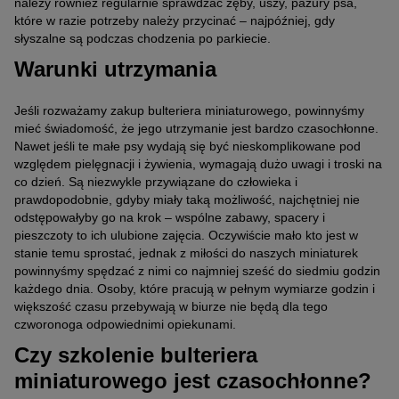
należy również regularnie sprawdzać zęby, uszy, pazury psa,
które w razie potrzeby należy przycinać – najpóźniej, gdy
słyszalne są podczas chodzenia po parkiecie.
Warunki utrzymania
Jeśli rozważamy zakup bulteriera miniaturowego, powinnyśmy
mieć świadomość, że jego utrzymanie jest bardzo czasochłonne.
Nawet jeśli te małe psy wydają się być nieskomplikowane pod
względem pielęgnacji i żywienia, wymagają dużo uwagi i troski na
co dzień. Są niezwykle przywiązane do człowieka i
prawdopodobnie, gdyby miały taką możliwość, najchętniej nie
odstępowałyby go na krok – wspólne zabawy, spacery i
pieszczoty to ich ulubione zajęcia. Oczywiście mało kto jest w
stanie temu sprostać, jednak z miłości do naszych miniaturek
powinnyśmy spędzać z nimi co najmniej sześć do siedmiu godzin
każdego dnia. Osoby, które pracują w pełnym wymiarze godzin i
większość czasu przebywają w biurze nie będą dla tego
czworonoga odpowiednimi opiekunami.
Czy szkolenie bulteriera
miniaturowego jest czasochłonne?