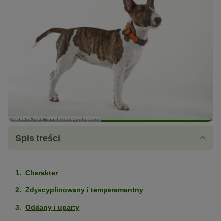
© Photo Artist Winni / stock.adobe.com
Spis treści
Charakter
Zdyscyplinowany i temperamentny
Oddany i uparty