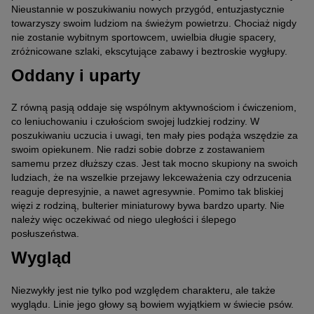
Nieustannie w poszukiwaniu nowych przygód, entuzjastycznie
towarzyszy swoim ludziom na świeżym powietrzu. Chociaż nigdy
nie zostanie wybitnym sportowcem, uwielbia długie spacery,
zróżnicowane szlaki, ekscytujące zabawy i beztroskie wygłupy.
Oddany i uparty
Z równą pasją oddaje się wspólnym aktywnościom i ćwiczeniom,
co leniuchowaniu i czułościom swojej ludzkiej rodziny. W
poszukiwaniu uczucia i uwagi, ten mały pies podąża wszędzie za
swoim opiekunem. Nie radzi sobie dobrze z zostawaniem
samemu przez dłuższy czas. Jest tak mocno skupiony na swoich
ludziach, że na wszelkie przejawy lekceważenia czy odrzucenia
reaguje depresyjnie, a nawet agresywnie. Pomimo tak bliskiej
więzi z rodziną, bulterier miniaturowy bywa bardzo uparty. Nie
należy więc oczekiwać od niego uległości i ślepego
posłuszeństwa.
Wygląd
Niezwykły jest nie tylko pod względem charakteru, ale także
wyglądu. Linie jego głowy są bowiem wyjątkiem w świecie psów.