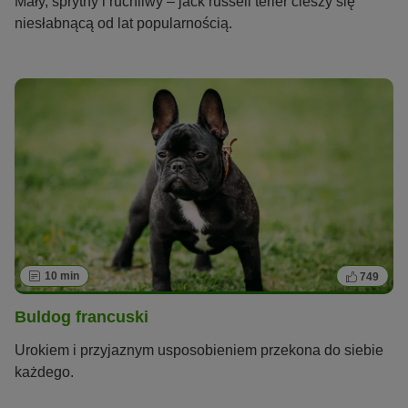
Mały, sprytny i ruchliwy – jack russell terier cieszy się
niesłabnącą od lat popularnością.
10 min
749
Buldog francuski
Urokiem i przyjaznym usposobieniem przekona do siebie
każdego.