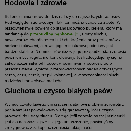
Hodowla i zdrowie
Bulterier miniaturowy do dziś należy do najrzadszych ras psów.
Pod względem zdrowotnym fakt ten można uznać za zaletę. W
przeciwieństwie bowiem do standardowego bulteriera, który ma
tendencję do
przepukliny pępkowej
, utraty słuchu,
nowotworów, chorób serca i układu krążenia oraz problemów z
nerkami i stawami, zdrowie jego miniaturowej odmiany jest
bardzo stabilne. Niemniej, również w jego przypadku stan zdrowia
powinien być regularnie kontrolowany. Jeśli zdecydujemy się na
zakup szczeniaka od hodowcy, powinnyśmy poprosić go o
przedstawienie wyników przeprowadzonych badań dotyczących
serca, oczu, nerek, rzepki kolanowej, a w szczególności słuchu
rodziców i rodzeństwa malucha.
Głuchota u czysto białych psów
Wymóg czysto białego umaszczenia stanowi problem zdrowotny,
ponieważ jest powodowany wadą genetyczną, która często
prowadzi do utraty słuchu. Dlatego jeśli zdrowie naszej miniaturki
jest dla nas ważniejsze niż jego umaszczenie, powinnyśmy
zrezygnować z zakupu szczenięcia takiej maści.