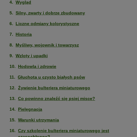
Wygląd
Silny, zwarty i dobrze zbudowany
Liczne odmiany kolorystyczne
Historia
Myśliwy, wojownik i towarzysz
Wzloty i upadki
Hodowla i zdrowie
Głuchota u czysto białych psów
Żywienie bulteriera miniaturowego
Co powinno znaleźć się psiej misce?
Pielęgnacja
Warunki utrzymania
Czy szkolenie bulteriera miniaturowego jest
czasochłonne?