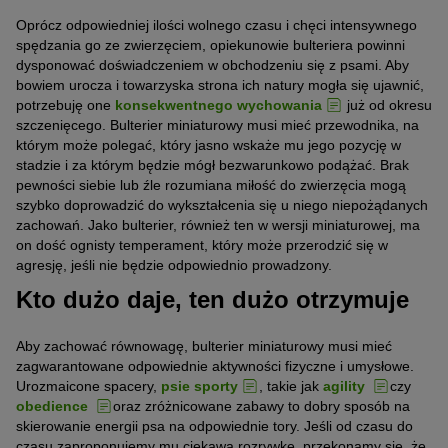
Oprócz odpowiedniej ilości wolnego czasu i chęci intensywnego
spędzania go ze zwierzęciem, opiekunowie bulteriera powinni
dysponować doświadczeniem w obchodzeniu się z psami. Aby
bowiem urocza i towarzyska strona ich natury mogła się ujawnić,
potrzebuję one
konsekwentnego wychowania
już od okresu
szczenięcego. Bulterier miniaturowy musi mieć przewodnika, na
którym może polegać, który jasno wskaże mu jego pozycję w
stadzie i za którym będzie mógł bezwarunkowo podążać. Brak
pewności siebie lub źle rozumiana miłość do zwierzęcia mogą
szybko doprowadzić do wykształcenia się u niego niepożądanych
zachowań. Jako bulterier, również ten w wersji miniaturowej, ma
on dość ognisty temperament, który może przerodzić się w
agresję, jeśli nie będzie odpowiednio prowadzony.
Kto dużo daje, ten dużo otrzymuje
Aby zachować równowagę, bulterier miniaturowy musi mieć
zagwarantowane odpowiednie aktywności fizyczne i umysłowe.
Urozmaicone spacery,
psie sporty
, takie jak
agility
czy
obedience
oraz zróżnicowane zabawy to dobry sposób na
skierowanie energii psa na odpowiednie tory. Jeśli od czasu do
czasu zaproponujemy mu ciekawą rozrywkę, przekonamy się, że