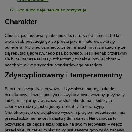
Kto dużo daje, ten dużo otrzymuje
Charakter
Chociaż jest hodowany jako niezależna rasa od niemal 150 lat,
wiele osób postrzega go po prostu jako miniaturową wersję
bulteriera. Nic więc dziwnego, że ten maluch musi zmagać się ze
złą reputacją agresywnego psa bojowego. Jeśli jednak przyjrzymy
się bliżej naturze tej rasy, zobaczymy zupełnie inny jej obraz –
podobnie jak w przypadku standardowego bulteriera.
Zdyscyplinowany i temperamentny
Pomimo niewątpliwie odważnej i żywiołowej natury, bulterier
miniaturowy okazuje się być niezwykle zrównoważony, przyjazny
ludziom i figlarny. Zwłaszcza w stosunku do najmłodszych
członków rodziny jest łagodny, delikatny i tolerancyjny.
Charakteryzuje się wyjątkowo wysokim progiem pobudzenia i nie
przeszkadza mu nawet hałaśliwy tłum dzieci. Nie oznacza to
oczywiście, że będzie leżał ospale na swoim legowisku – wręcz
przeciwnie, bulterier miniaturowy jest zawsze gotowy do zabawy.