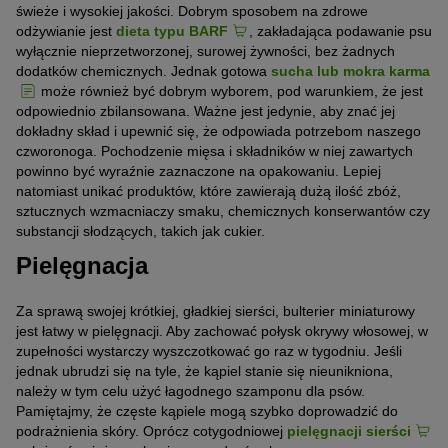
świeże i wysokiej jakości. Dobrym sposobem na zdrowe
odżywianie jest
dieta typu BARF
, zakładająca podawanie psu
wyłącznie nieprzetworzonej, surowej żywności, bez żadnych
dodatków chemicznych. Jednak gotowa
sucha lub mokra karma
może również być dobrym wyborem, pod warunkiem, że jest
odpowiednio zbilansowana. Ważne jest jedynie, aby znać jej
dokładny skład i upewnić się, że odpowiada potrzebom naszego
czworonoga. Pochodzenie mięsa i składników w niej zawartych
powinno być wyraźnie zaznaczone na opakowaniu. Lepiej
natomiast unikać produktów, które zawierają dużą ilość zbóż,
sztucznych wzmacniaczy smaku, chemicznych konserwantów czy
substancji słodzących, takich jak cukier.
Pielęgnacja
Za sprawą swojej krótkiej, gładkiej sierści, bulterier miniaturowy
jest łatwy w pielęgnacji. Aby zachować połysk okrywy włosowej, w
zupełności wystarczy wyszczotkować go raz w tygodniu. Jeśli
jednak ubrudzi się na tyle, że kąpiel stanie się nieunikniona,
należy w tym celu użyć łagodnego szamponu dla psów.
Pamiętajmy, że częste kąpiele mogą szybko doprowadzić do
podrażnienia skóry. Oprócz cotygodniowej
pielęgnacji sierści