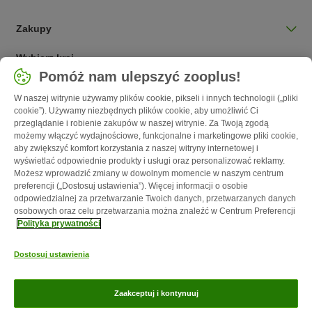
Zakupy
Wybierz kraj
Pomóż nam ulepszyć zooplus!
Polska / PL
W naszej witrynie używamy plików cookie, pikseli i innych technologii („pliki
cookie”). Używamy niezbędnych plików cookie, aby umożliwić Ci
Follow zooplus
przeglądanie i robienie zakupów w naszej witrynie. Za Twoją zgodą
możemy włączyć wydajnościowe, funkcjonalne i marketingowe pliki cookie,
aby zwiększyć komfort korzystania z naszej witryny internetowej i
wyświetlać odpowiednie produkty i usługi oraz personalizować reklamy.
Możesz wprowadzić zmiany w dowolnym momencie w naszym centrum
preferencji („Dostosuj ustawienia”). Więcej informacji o osobie
odpowiedzialnej za przetwarzanie Twoich danych, przetwarzanych danych
osobowych oraz celu przetwarzania można znaleźć w Centrum Preferencji
Polityka prywatności
O nas
Kariera - Kraków
Kariera - Wrocław
Regulamin sklepu
Dostosuj ustawienia
Polityka prywatności
Impressum
Corporate Website
Formularz
odstąpienia od umowy
Kontakt
Informacje o przesyłce
Metody
Zaakceptuj i kontynuuj
płatności
Program partnerski
Korzyści