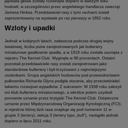
jajowata głowa zostały rozwinięte dopiero w dalszym toku
hodowli, w szczególności przez angielskiego handlarza zwierząt
Jamesa Hinksa. Przedstawiciel rasy z tymi cechami został
zaprezentowany na wystawie po raz pierwszy w 1862 roku.
Wzloty i upadki
Jednak w kolejnych latach, zwłaszcza podczas drugiej wojny
światowej, liczba psów zarejestrowanych jak bulteriery
miniaturowe gwałtownie spadła, a w 1918 roku została usunięta z
rejestru The Kennel Club. Wyginęła w 98 procentach. Ostatni
pozostali przedstawiciele rasy zostali zarejestrowani jako
standardowe bulteriery i byli krzyżowani z najmniejszymi
osobnikami. Grupa angielskich hodowców pod przewodnictwem
pułkownika Richarda Glyna podjęła starania, aby przeciwdziałać
takiemu rozwojowi wypadków. Z sukcesem: W 1938 roku założyli
oni klub bulteriera miniaturowego, a wkrótce potem uzyskali
ponownie uznanie przez brytyjski The Kennel Club. Ostateczne
uznanie przez Międzynarodową Organizację Kynologiczną (FCI),
w rejestrze której dziś rasa znajduje się pod numerem 11 w
grupie 3 (teriery), sekcja 3 (teriery typu „bull”), nastąpiło jednak
dopiero w lipcu 2011 roku.