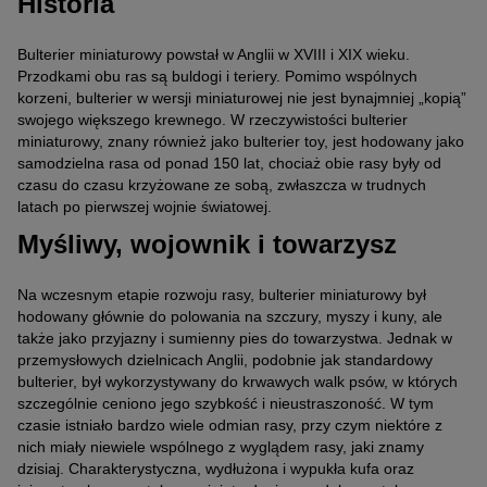
Historia
Bulterier miniaturowy powstał w Anglii w XVIII i XIX wieku.
Przodkami obu ras są buldogi i teriery. Pomimo wspólnych
korzeni, bulterier w wersji miniaturowej nie jest bynajmniej „kopią”
swojego większego krewnego. W rzeczywistości bulterier
miniaturowy, znany również jako bulterier toy, jest hodowany jako
samodzielna rasa od ponad 150 lat, chociaż obie rasy były od
czasu do czasu krzyżowane ze sobą, zwłaszcza w trudnych
latach po pierwszej wojnie światowej.
Myśliwy, wojownik i towarzysz
Na wczesnym etapie rozwoju rasy, bulterier miniaturowy był
hodowany głównie do polowania na szczury, myszy i kuny, ale
także jako przyjazny i sumienny pies do towarzystwa. Jednak w
przemysłowych dzielnicach Anglii, podobnie jak standardowy
bulterier, był wykorzystywany do krwawych walk psów, w których
szczególnie ceniono jego szybkość i nieustraszoność. W tym
czasie istniało bardzo wiele odmian rasy, przy czym niektóre z
nich miały niewiele wspólnego z wyglądem rasy, jaki znamy
dzisiaj. Charakterystyczna, wydłużona i wypukła kufa oraz