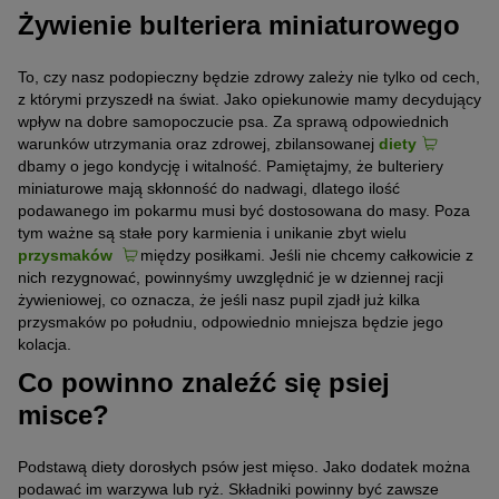
Żywienie bulteriera miniaturowego
To, czy nasz podopieczny będzie zdrowy zależy nie tylko od cech,
z którymi przyszedł na świat. Jako opiekunowie mamy decydujący
wpływ na dobre samopoczucie psa. Za sprawą odpowiednich
warunków utrzymania oraz zdrowej, zbilansowanej
diety
dbamy o jego kondycję i witalność. Pamiętajmy, że bulteriery
miniaturowe mają skłonność do nadwagi, dlatego ilość
podawanego im pokarmu musi być dostosowana do masy. Poza
tym ważne są stałe pory karmienia i unikanie zbyt wielu
przysmaków
między posiłkami. Jeśli nie chcemy całkowicie z
nich rezygnować, powinnyśmy uwzględnić je w dziennej racji
żywieniowej, co oznacza, że jeśli nasz pupil zjadł już kilka
przysmaków po południu, odpowiednio mniejsza będzie jego
kolacja.
Co powinno znaleźć się psiej
misce?
Podstawą diety dorosłych psów jest mięso. Jako dodatek można
podawać im warzywa lub ryż. Składniki powinny być zawsze