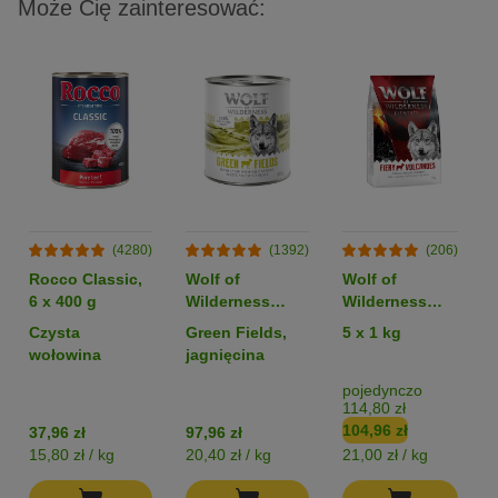
Może Cię zainteresować:
(4280)
(1392)
(206)
Rocco Classic,
Wolf of
Wolf of
6 x 400 g
Wilderness
Wilderness
Monoprotein
Monoprotein
Czysta
Green Fields,
5 x 1 kg
Adult, 6 x 800 g
Sensitive
wołowina
jagnięcina
„Fiery
Volcanoes”,
pojedynczo
114,80 zł
jagnięcina -
104,96 zł
37,96 zł
97,96 zł
bez zbóż
15,80 zł / kg
20,40 zł / kg
21,00 zł / kg
1