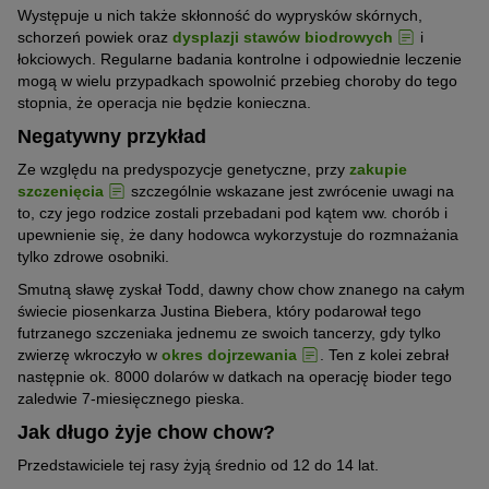
Występuje u nich także skłonność do wyprysków skórnych,
schorzeń powiek oraz
dysplazji stawów biodrowych
i
łokciowych. Regularne badania kontrolne i odpowiednie leczenie
mogą w wielu przypadkach spowolnić przebieg choroby do tego
stopnia, że operacja nie będzie konieczna.
Negatywny przykład
Ze względu na predyspozycje genetyczne, przy
zakupie
szczenięcia
szczególnie wskazane jest zwrócenie uwagi na
to, czy jego rodzice zostali przebadani pod kątem ww. chorób i
upewnienie się, że dany hodowca wykorzystuje do rozmnażania
tylko zdrowe osobniki.
Smutną sławę zyskał Todd, dawny chow chow znanego na całym
świecie piosenkarza Justina Biebera, który podarował tego
futrzanego szczeniaka jednemu ze swoich tancerzy, gdy tylko
zwierzę wkroczyło w
okres dojrzewania
. Ten z kolei zebrał
następnie ok. 8000 dolarów w datkach na operację bioder tego
zaledwie 7-miesięcznego pieska.
Jak długo żyje chow chow?
Przedstawiciele tej rasy żyją średnio od 12 do 14 lat.