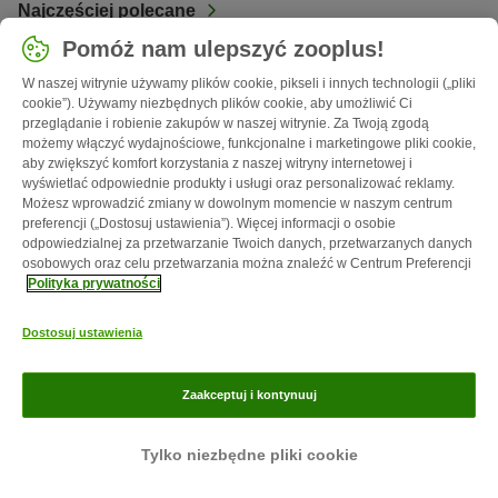
Najczęściej polecane
Pomóż nam ulepszyć zooplus!
W naszej witrynie używamy plików cookie, pikseli i innych technologii („pliki
cookie”). Używamy niezbędnych plików cookie, aby umożliwić Ci
przeglądanie i robienie zakupów w naszej witrynie. Za Twoją zgodą
możemy włączyć wydajnościowe, funkcjonalne i marketingowe pliki cookie,
aby zwiększyć komfort korzystania z naszej witryny internetowej i
wyświetlać odpowiednie produkty i usługi oraz personalizować reklamy.
Możesz wprowadzić zmiany w dowolnym momencie w naszym centrum
preferencji („Dostosuj ustawienia”). Więcej informacji o osobie
odpowiedzialnej za przetwarzanie Twoich danych, przetwarzanych danych
osobowych oraz celu przetwarzania można znaleźć w Centrum Preferencji
Polityka prywatności
8 min
777
Dostosuj ustawienia
Jack russell terier
Mały, sprytny i ruchliwy – jack russell terier cieszy się
Zaakceptuj i kontynuuj
niesłabnącą od lat popularnością.
Tylko niezbędne pliki cookie