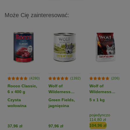
Może Cię zainteresować:
(4280)
(1392)
(206)
Rocco Classic,
Wolf of
Wolf of
6 x 400 g
Wilderness
Wilderness
Monoprotein
Monoprotein
Czysta
Green Fields,
5 x 1 kg
Adult, 6 x 800 g
Sensitive
wołowina
jagnięcina
„Fiery
Volcanoes”,
pojedynczo
114,80 zł
jagnięcina -
104,96 zł
37,96 zł
97,96 zł
bez zbóż