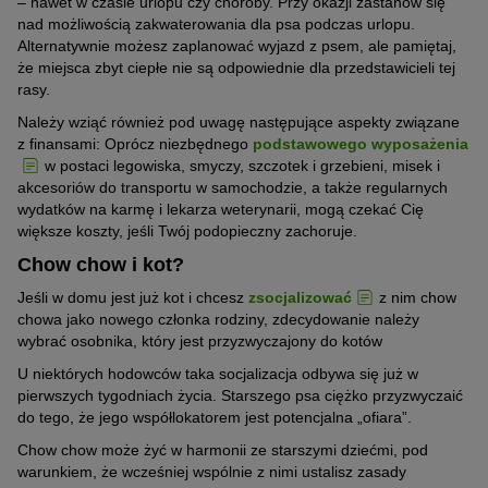
– nawet w czasie urlopu czy choroby. Przy okazji zastanów się
nad możliwością zakwaterowania dla psa podczas urlopu.
Alternatywnie możesz zaplanować wyjazd z psem, ale pamiętaj,
że miejsca zbyt ciepłe nie są odpowiednie dla przedstawicieli tej
rasy.
Należy wziąć również pod uwagę następujące aspekty związane
z finansami: Oprócz niezbędnego
podstawowego wyposażenia
w postaci legowiska, smyczy, szczotek i grzebieni, misek i
akcesoriów do transportu w samochodzie, a także regularnych
wydatków na karmę i lekarza weterynarii, mogą czekać Cię
większe koszty, jeśli Twój podopieczny zachoruje.
Chow chow i kot?
Jeśli w domu jest już kot i chcesz
zsocjalizować
z nim chow
chowa jako nowego członka rodziny, zdecydowanie należy
wybrać osobnika, który jest przyzwyczajony do kotów
U niektórych hodowców taka socjalizacja odbywa się już w
pierwszych tygodniach życia. Starszego psa ciężko przyzwyczaić
do tego, że jego współlokatorem jest potencjalna „ofiara”.
Chow chow może żyć w harmonii ze starszymi dziećmi, pod
warunkiem, że wcześniej wspólnie z nimi ustalisz zasady