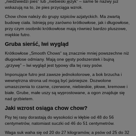
„niedźwiedzi pies” lub „niebieski język” – same te nazwy już
wskazują na to, że pies przyciąga wzrok.
Chow chow należy do grupy szpiców azjatyckich. Ma zwartą
budowę ciała. Istnieją psy zarówno krótkowłose, jak i długowłose,
przy czym osobniki krótkowłose mają również bardzo pluszowe,
miękkie futro.
Gruba sierść, lwi wygląd
Krótkowłose „Smooth Chows“ są znacznie mniej powszechne niż
długowłose odmiany. Mają one gęsty podszerstek i bujną
„grzywę” – lwi wygląd jest typowy dla tej rasy psów.
Imponujące futro jest zawsze jednokolorowe, a bok brzucha i
wewnętrzna strona ud mogą być jaśniejsze. Dozwolone
umaszczenia to czarne, czerwone, niebieskie, płowe, kremowe i
białe. Grube, małe uszy są wyprostowane, a ogon znajduje się
nad grzbietem.
Jaki wzrost osiąga chow chow?
Psy tej rasy dorastają do wysokości w kłębie od 48 do 56
centymetrów, natomiast suczki od 46 do 51 centymetrów.
Waga suk waha się od 20 do 27 kilogramów, a psów od 25 do 32