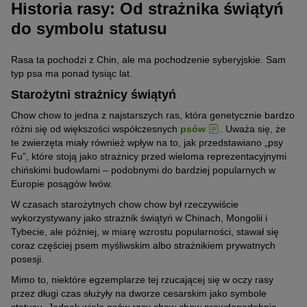
Historia rasy: Od strażnika świątyń
do symbolu statusu
Rasa ta pochodzi z Chin, ale ma pochodzenie syberyjskie. Sam
typ psa ma ponad tysiąc lat.
Starożytni strażnicy świątyń
Chow chow to jedna z najstarszych ras, która genetycznie bardzo
różni się od większości współczesnych
psów
. Uważa się, że
te zwierzęta miały również wpływ na to, jak przedstawiano „psy
Fu”, które stoją jako strażnicy przed wieloma reprezentacyjnymi
chińskimi budowlami – podobnymi do bardziej popularnych w
Europie posągów lwów.
W czasach starożytnych chow chow był rzeczywiście
wykorzystywany jako strażnik świątyń w Chinach, Mongolii i
Tybecie, ale później, w miarę wzrostu popularności, stawał się
coraz częściej psem myśliwskim albo strażnikiem prywatnych
posesji.
Mimo to, niektóre egzemplarze tej rzucającej się w oczy rasy
przez długi czas służyły na dworze cesarskim jako symbole