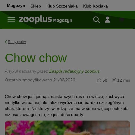
Magazyn
Sklep
Klub Szczeniaka
Klub Kociaka
Sklep
Rasy psów
Chow chow
Artykuł napisany przez
Zespół redakcyjny zooplus
Ostatnio zmodyfikowano 21/06/2026
58
12 min
Chow chow jest jedną z najstarszych ras na świecie, zachwyca
nie tylko wizualnie, ale także wyróżnia się bardzo szczególnym
charakterem: Niektórzy twierdzą, że ma w sobie więcej cech kota
niż psa z uwagi na to, że jest dość uparty.