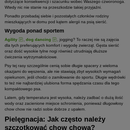
dotyczące konsekwencji i szacunku wobec Waszego czworonoga.
Wtedy nic nie stanie na przeszkodzie takiej przyjaźni.
Ponadto przebadaj siebie i pozostałych członków rodziny
mieszkających w domu pod kątem alergii na psią sierść.
Wygoda ponad sportem
Agility
,
dog dancing
, jogging? To raczej nie są zajęcia
dla tych preferujących komfort i wygodę zwierząt. Gęsta sierść
oraz dość wysokie tylne nogi również utrudniają dłuższe
ćwiczenia wytrzymałościowe.
Psy tej rasy szczególnie cenią sobie długie spacery z wieloma
okazjami do węszenia, ale nie stawiają zbyt wysokich wymagań
opiekunom, jeśli chodzi o zamiłowanie do sportu. Długie wędrówki
to też nie najbardziej ulubiona forma spędzania czasu dla tego
kompaktowego psa.
Latem, gdy temperatura jest wysoka, należy zadbać o dużą ilość
wody oraz zacienione miejsce schronienia, ponieważ długowłosy
chow chow nie radzi sobie dobrze z upałem.
Pielęgnacja: Jak często należy
szczotkować chow chowa?