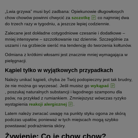
„Lwia grzywa” musi być zadbana: Opiekunowie długowłosych
chow chowów powinni chwycić za
szczotkę
co najmniej dwa
do trzech razy w tygodniu, a jeszcze lepiej codziennie.
Zalecane jest dokładne cotygodniowe czesanie i dodatkowe –
mniej intensywne – szczotkowanie raz dziennie. Szczególnie za
uszami i na grzbiecie sierść ma tendencję do tworzenia kołtunów.
Odmiana z krótkimi włosami jest znacznie mniej wymagająca w
pielęgnacji.
Kąpiel tylko w wyjątkowych przypadkach
Należy unikać kąpieli, chyba że Twój podopieczny jest tak brudny,
że nie można go wyczesać. Jeśli musisz go
wykąpać
, poszukaj naturalnych substancji i łagodnego szamponu dla
psów, na przykład z rumiankiem. Zmniejszysz wówczas ryzyko
wystąpienia
reakcji alergicznej
.
Latem należy zwracać uwagę na punkty styku ogona ze skórą
podczas upałów, ponieważ w tych miejscach mogą szybko
powstawać podrażnienia skóry.
Żywienie: Co je chow chow?