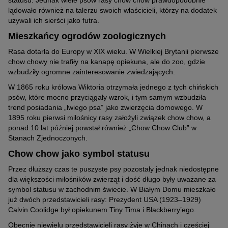
statusu. Jednak wiele psów rasy chow chow prawdopodobnie
lądowało również na talerzu swoich właścicieli, którzy na dodatek
używali ich sierści jako futra.
Mieszkańcy ogrodów zoologicznych
Rasa dotarła do Europy w XIX wieku. W Wielkiej Brytanii pierwsze
chow chowy nie trafiły na kanapę opiekuna, ale do zoo, gdzie
wzbudziły ogromne zainteresowanie zwiedzających.
W 1865 roku królowa Wiktoria otrzymała jednego z tych chińskich
psów, które mocno przyciągały wzrok, i tym samym wzbudziła
trend posiadania „lwiego psa” jako zwierzęcia domowego. W
1895 roku pierwsi miłośnicy rasy założyli związek chow chow, a
ponad 10 lat później powstał również „Chow Chow Club” w
Stanach Zjednoczonych.
Chow chow jako symbol statusu
Przez dłuższy czas te puszyste psy pozostały jednak niedostępne
dla większości miłośników zwierząt i dość długo były uważane za
symbol statusu w zachodnim świecie. W Białym Domu mieszkało
już dwóch przedstawicieli rasy: Prezydent USA (1923–1929)
Calvin Coolidge był opiekunem Tiny Tima i Blackberry’ego.
Obecnie niewielu przedstawicieli rasy żyje w Chinach i częściej