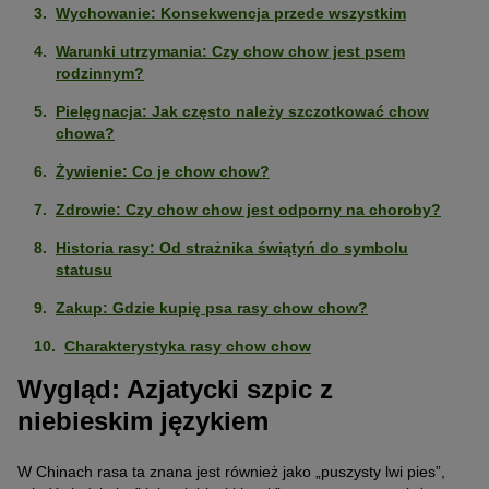
Wychowanie: Konsekwencja przede wszystkim
Warunki utrzymania: Czy chow chow jest psem
rodzinnym?
Pielęgnacja: Jak często należy szczotkować chow
chowa?
Żywienie: Co je chow chow?
Zdrowie: Czy chow chow jest odporny na choroby?
Historia rasy: Od strażnika świątyń do symbolu
statusu
Zakup: Gdzie kupię psa rasy chow chow?
Charakterystyka rasy chow chow
Wygląd: Azjatycki szpic z
niebieskim językiem
W Chinach rasa ta znana jest również jako „puszysty lwi pies”,