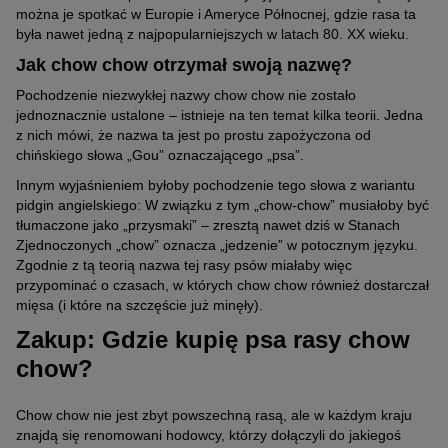
można je spotkać w Europie i Ameryce Północnej, gdzie rasa ta
była nawet jedną z najpopularniejszych w latach 80. XX wieku.
Jak chow chow otrzymał swoją nazwę?
Pochodzenie niezwykłej nazwy chow chow nie zostało
jednoznacznie ustalone – istnieje na ten temat kilka teorii. Jedna
z nich mówi, że nazwa ta jest po prostu zapożyczona od
chińskiego słowa „Gou” oznaczającego „psa”.
Innym wyjaśnieniem byłoby pochodzenie tego słowa z wariantu
pidgin angielskiego: W związku z tym „chow-chow” musiałoby być
tłumaczone jako „przysmaki” – zresztą nawet dziś w Stanach
Zjednoczonych „chow” oznacza „jedzenie” w potocznym języku.
Zgodnie z tą teorią nazwa tej rasy psów miałaby więc
przypominać o czasach, w których chow chow również dostarczał
mięsa (i które na szczęście już minęły).
Zakup: Gdzie kupię psa rasy chow
chow?
Chow chow nie jest zbyt powszechną rasą, ale w każdym kraju
znajdą się renomowani hodowcy, którzy dołączyli do jakiegoś