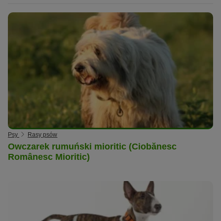
Psy
Rasy psów
Owczarek rumuński mioritic (Ciobănesc
Românesc Mioritic)