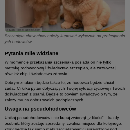
© Ivan / stock.adobe.com
Szczenięta chow chow należy kupować wyłącznie od profesjonaln
ych hodowców.
Pytania mile widziane
W momencie przekazania szczeniaka posiada on nie tylko
metrykę rodowodową i świadectwo szczepień, ale zazwyczaj
również chip i świadectwo zdrowia.
Dobrym znakiem będzie także to, że hodowca będzie chciał
zadać Ci kilka pytań dotyczących Twojej sytuacji życiowej i Twoich
doświadczeń z psami. Będzie to bowiem świadczyło o tym, że
zależy mu na dobru swoich podopiecznych.
Uwaga na pseudohodowców
Unikaj pseudohodowców i nie kupuj zwierząt „z litości” – każdy
osobnik, który zostaje sprzedany, zwalnia miejsce dla kolejnego,
który będzie tak samo mało zsocjalizowany i sprawdzony pod