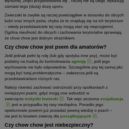
wyraźnej „chęci przypodobania się”, raczej nie są ulegli, wykazują
zamiast tego (dużą) dozę uporu.
Zwierzaki te zwykle są raczej powściągliwe w stosunku do obcych
ludzi oraz innych psów, chyba że te znajdują się na ich terytorium
– wtedy przedstawiciele tej rasy mogą stać się nieprzyjemni.
Ogólna nieufność do obcych i zachowania terytorialne sprawiają,
że chow chow jest dobrym strażnikiem.
Czy chow chow jest psem dla amatorów?
Jeśli jednak pełni tę rolę (lub gdy spotyka inne psy), może być
podatny na trudną do kontrolowania
agresję
, jeśli jego
wychowanie nie było odpowiednie. Szczególnie psy tej samej płci
mogą być tutaj problematyczne – zwłaszcza jeśli są
przedstawicielami różnych ras.
Należy również zachować ostrożność przy spotkaniach z
mniejszymi psami, gdyż mogą one wzbudzić w
zwierzęciu
instynkt łowiecki
. Tak więc wczesna
socjalizacja
jest w przypadku tej rasy niezbędna. Ponadto jego
opiekunowie powinni już posiadać pewną wiedzę o psach –
nie jest to bowiem zwierzę dla
początkujących
.
Czy chow chow jest niebezpieczny?