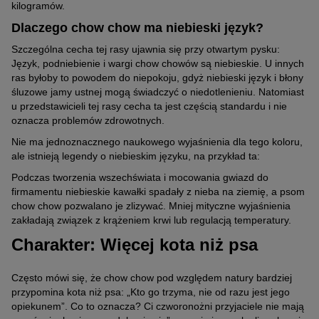
kilogramów.
Dlaczego chow chow ma niebieski język?
Szczególna cecha tej rasy ujawnia się przy otwartym pysku:
Język, podniebienie i wargi chow chowów są niebieskie. U innych
ras byłoby to powodem do niepokoju, gdyż niebieski język i błony
śluzowe jamy ustnej mogą świadczyć o niedotlenieniu. Natomiast
u przedstawicieli tej rasy cecha ta jest częścią standardu i nie
oznacza problemów zdrowotnych.
Nie ma jednoznacznego naukowego wyjaśnienia dla tego koloru,
ale istnieją legendy o niebieskim języku, na przykład ta:
Podczas tworzenia wszechświata i mocowania gwiazd do
firmamentu niebieskie kawałki spadały z nieba na ziemię, a psom
chow chow pozwalano je zlizywać. Mniej mityczne wyjaśnienia
zakładają związek z krążeniem krwi lub regulacją temperatury.
Charakter: Więcej kota niż psa
Często mówi się, że chow chow pod względem natury bardziej
przypomina kota niż psa: „Kto go trzyma, nie od razu jest jego
opiekunem”. Co to oznacza? Ci czworonożni przyjaciele nie mają