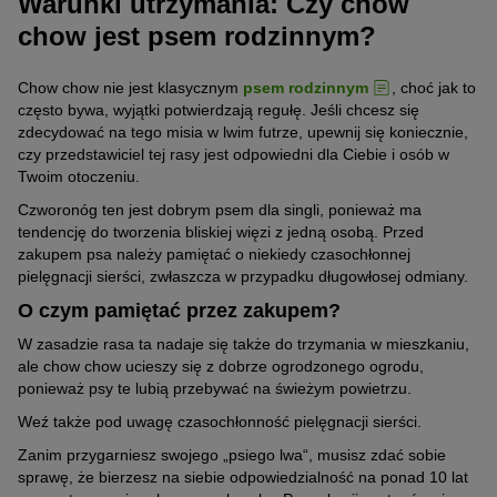
Warunki utrzymania: Czy chow
chow jest psem rodzinnym?
Chow chow nie jest klasycznym
psem rodzinnym
, choć jak to
często bywa, wyjątki potwierdzają regułę. Jeśli chcesz się
zdecydować na tego misia w lwim futrze, upewnij się koniecznie,
czy przedstawiciel tej rasy jest odpowiedni dla Ciebie i osób w
Twoim otoczeniu.
Czworonóg ten jest dobrym psem dla singli, ponieważ ma
tendencję do tworzenia bliskiej więzi z jedną osobą. Przed
zakupem psa należy pamiętać o niekiedy czasochłonnej
pielęgnacji sierści, zwłaszcza w przypadku długowłosej odmiany.
O czym pamiętać przez zakupem?
W zasadzie rasa ta nadaje się także do trzymania w mieszkaniu,
ale chow chow ucieszy się z dobrze ogrodzonego ogrodu,
ponieważ psy te lubią przebywać na świeżym powietrzu.
Weź także pod uwagę czasochłonność pielęgnacji sierści.
Zanim przygarniesz swojego „psiego lwa“, musisz zdać sobie
sprawę, że bierzesz na siebie odpowiedzialność na ponad 10 lat