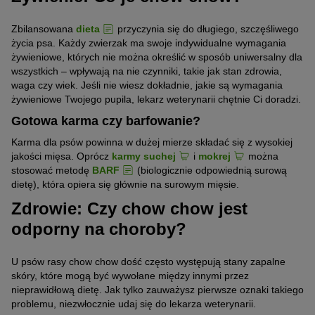
Zbilansowana
dieta
przyczynia się do długiego, szczęśliwego
życia psa. Każdy zwierzak ma swoje indywidualne wymagania
żywieniowe, których nie można określić w sposób uniwersalny dla
wszystkich – wpływają na nie czynniki, takie jak stan zdrowia,
waga czy wiek. Jeśli nie wiesz dokładnie, jakie są wymagania
żywieniowe Twojego pupila, lekarz weterynarii chętnie Ci doradzi.
Gotowa karma czy barfowanie?
Karma dla psów powinna w dużej mierze składać się z wysokiej
jakości mięsa. Oprócz
karmy suchej
i
mokrej
można
stosować metodę
BARF
(biologicznie odpowiednią surową
dietę), która opiera się głównie na surowym mięsie.
Zdrowie: Czy chow chow jest
odporny na choroby?
U psów rasy chow chow dość często występują stany zapalne
skóry, które mogą być wywołane między innymi przez
nieprawidłową dietę. Jak tylko zauważysz pierwsze oznaki takiego
problemu, niezwłocznie udaj się do lekarza weterynarii.