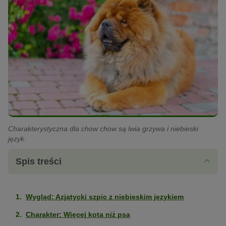
Charakterystyczna dla chow chow są lwia grzywa i niebieski
język.
Spis treści
Wygląd: Azjatycki szpic z niebieskim językiem
Charakter: Więcej kota niż psa