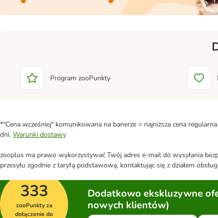
D
Program zooPunkty
*"Cena wcześniej" komunikowana na banerze = najniższa cena regularna 
dni.
Warunki dostawy
zooplus ma prawo wykorzystywać Twój adres e-mail do wysyłania bezpo
przesyłu zgodnie z taryfą podstawową, kontaktując się z działem obsługi
333
Dodatkowo ekskluzywne ofer
nowych klientów)
zooPunkty za
dołączenie do