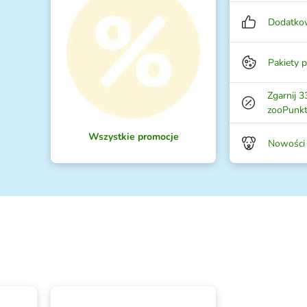
Dodatkow
Pakiety 
Zgarnij 3
zooPunk
Wszystkie promocje
Nowości