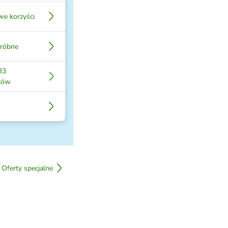
e korzyści
próbne
33
tów
Oferty specjalne