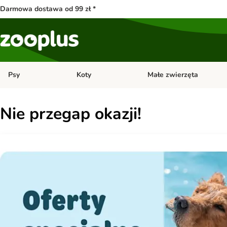
Darmowa dostawa od 99 zł *
Psy
Koty
Małe zwierzęta
Otwórz menu kategorii: Psy
Otwórz menu kategorii: Kot
Nie przegap okazji!