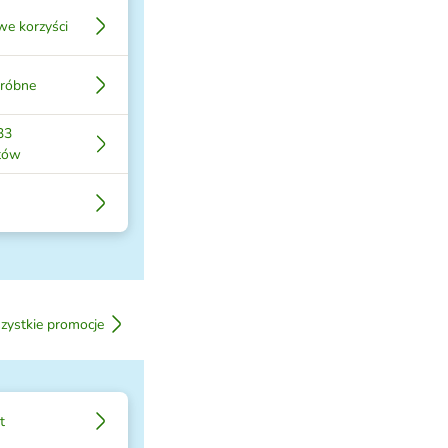
e korzyści
próbne
33
tów
zystkie promocje
t