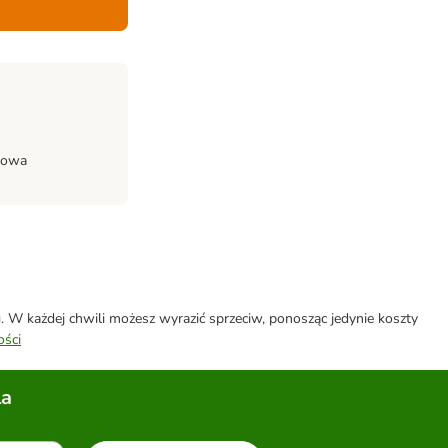
niowa
W każdej chwili możesz wyrazić sprzeciw, ponosząc jedynie koszty
ości
la