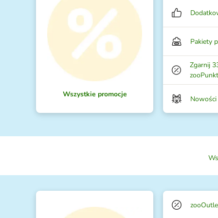
Dodatkow
Pakiety 
Zgarnij 3
zooPunk
Wszystkie promocje
Nowości
Ws
zooOutle