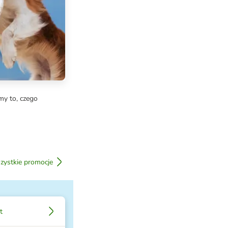
my to, czego
zystkie promocje
t