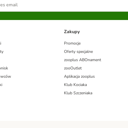
Zakupy
i
Promocje
ty
Oferty specjalne
zooplus ABOnament
onisk
zooOutlet
dowców
Aplikacja zooplus
ki
Klub Kociaka
Klub Szczeniaka