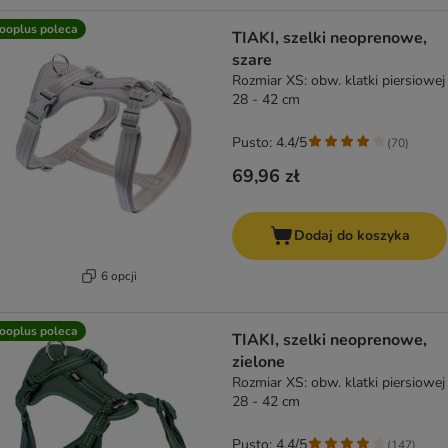
ooplus poleca
TIAKI, szelki neoprenowe,
szare
Rozmiar XS: obw. klatki piersiowej
28 - 42 cm
Pusto: 4.4/5
(
70
)
69,96 zł
Dodaj do koszyka
6 opcji
ooplus poleca
TIAKI, szelki neoprenowe,
zielone
Rozmiar XS: obw. klatki piersiowej
28 - 42 cm
Pusto: 4.4/5
(
147
)