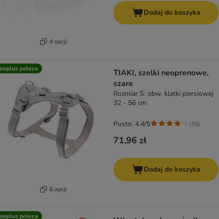
Dodaj do koszyka
4 opcji
ooplus poleca
TIAKI, szelki neoprenowe,
szare
Rozmiar S: obw. klatki piersiowej
32 - 56 cm
Pusto: 4.4/5
(
70
)
71,96 zł
Dodaj do koszyka
6 opcji
ooplus poleca