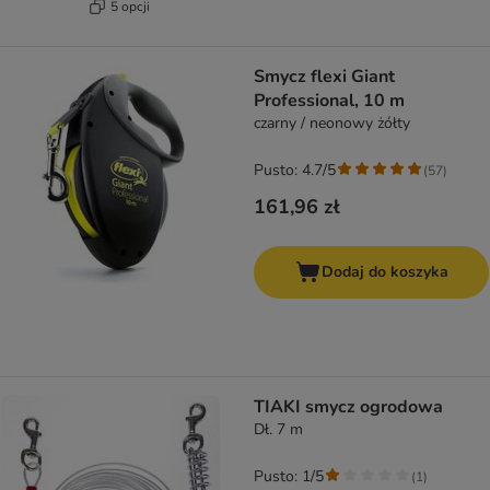
5 opcji
Smycz flexi Giant
Professional, 10 m
czarny / neonowy żółty
Pusto: 4.7/5
(
57
)
161,96 zł
Dodaj do koszyka
TIAKI smycz ogrodowa
Dł. 7 m
Pusto: 1/5
(
1
)