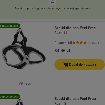
Marki zooplus Originals – świetna jakość w najlepszej cenie
ooplus poleca
Szelki dla psa Feel Free
Rozm. M
Pusto: 4.4/5
(
1552
)
34,96 zł
Dodaj do koszyka
4 opcji
ooplus poleca
Szelki dla psa Feel Free
Rozm. S