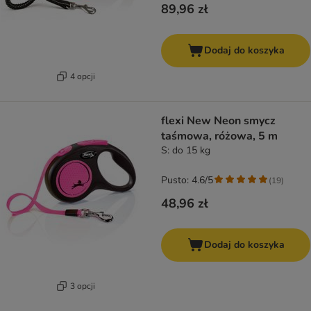
89,96 zł
Dodaj do koszyka
4 opcji
flexi New Neon smycz
taśmowa, różowa, 5 m
S: do 15 kg
Pusto: 4.6/5
(
19
)
48,96 zł
Dodaj do koszyka
3 opcji