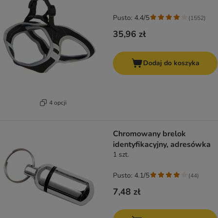
Pusto: 4.4/5
(
1552
)
35,96 zł
Dodaj do koszyka
4 opcji
Chromowany brelok
identyfikacyjny, adresówka
1 szt.
Pusto: 4.1/5
(
44
)
7,48 zł