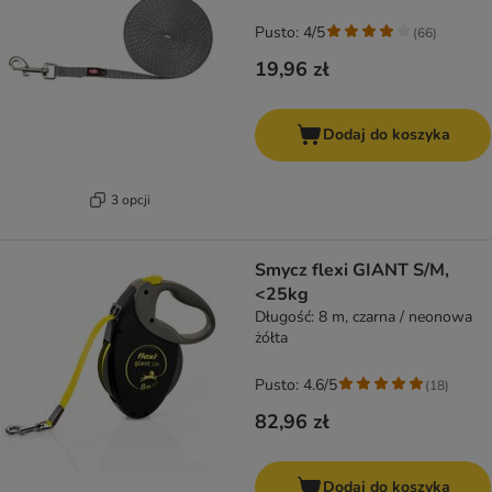
Pusto: 4/5
(
66
)
19,96 zł
Dodaj do koszyka
3 opcji
Smycz flexi GIANT S/M,
<25kg
Długość: 8 m, czarna / neonowa
żółta
Pusto: 4.6/5
(
18
)
82,96 zł
Dodaj do koszyka