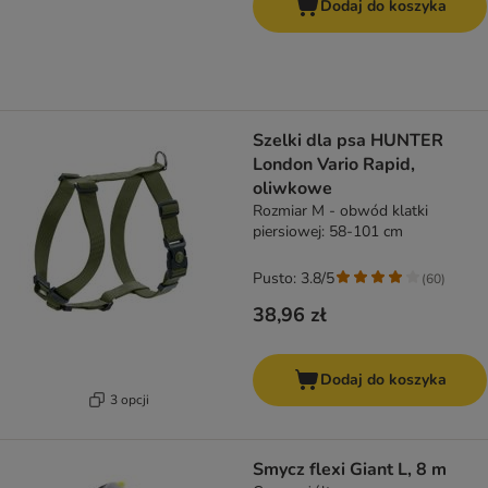
Dodaj do koszyka
Szelki dla psa HUNTER
London Vario Rapid,
oliwkowe
Rozmiar M - obwód klatki
piersiowej: 58-101 cm
Pusto: 3.8/5
(
60
)
38,96 zł
Dodaj do koszyka
3 opcji
Smycz flexi Giant L, 8 m