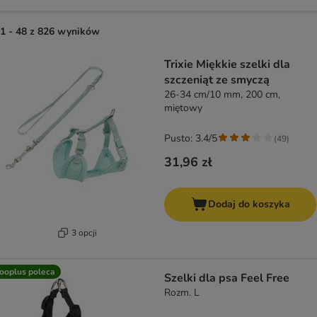
1 - 48 z 826 wyników
product items have been changed
Trixie Miękkie szelki dla
szczeniąt ze smyczą
26-34 cm/10 mm, 200 cm,
miętowy
Pusto: 3.4/5
(
49
)
31,96 zł
Dodaj do koszyka
3 opcji
ooplus poleca
Szelki dla psa Feel Free
Rozm. L