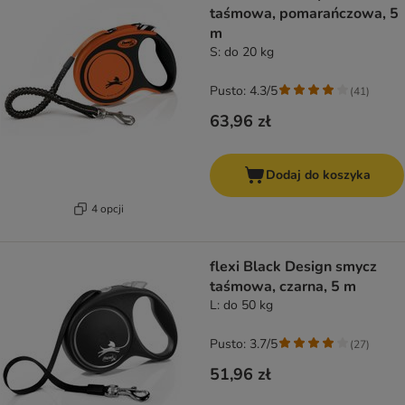
taśmowa, pomarańczowa, 5
m
S: do 20 kg
Pusto: 4.3/5
(
41
)
63,96 zł
Dodaj do koszyka
4 opcji
flexi Black Design smycz
taśmowa, czarna, 5 m
L: do 50 kg
Pusto: 3.7/5
(
27
)
51,96 zł