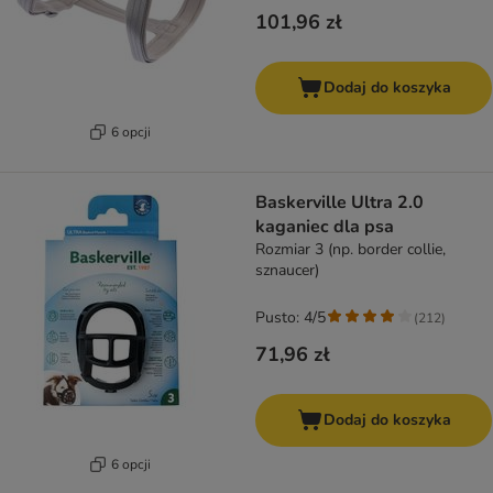
101,96 zł
Dodaj do koszyka
6 opcji
Baskerville Ultra 2.0
kaganiec dla psa
Rozmiar 3 (np. border collie,
sznaucer)
Pusto: 4/5
(
212
)
71,96 zł
Dodaj do koszyka
6 opcji