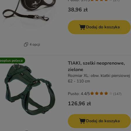
38,96 zł
Dodaj do koszyka
4 opcji
ooplus poleca
TIAKI, szelki neoprenowe,
zielone
Rozmiar XL: obw. klatki piersiowej
62 - 110 cm
Pusto: 4.4/5
(
147
)
126,96 zł
Dodaj do koszyka