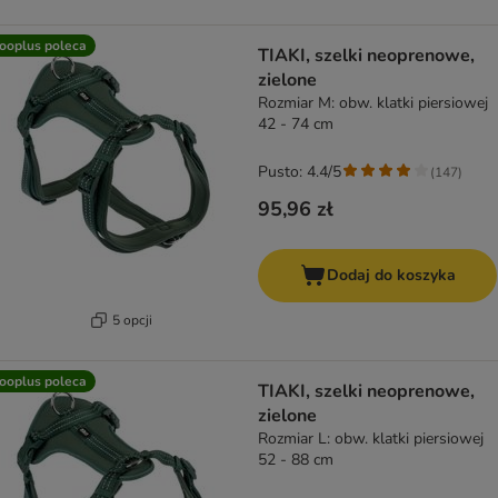
ooplus poleca
TIAKI, szelki neoprenowe,
zielone
Rozmiar M: obw. klatki piersiowej
42 - 74 cm
Pusto: 4.4/5
(
147
)
95,96 zł
Dodaj do koszyka
5 opcji
ooplus poleca
TIAKI, szelki neoprenowe,
zielone
Rozmiar L: obw. klatki piersiowej
52 - 88 cm