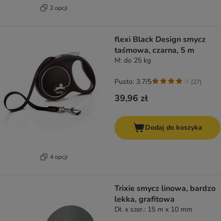
2 opcji
flexi Black Design smycz
taśmowa, czarna, 5 m
M: do 25 kg
Pusto: 3.7/5
(
27
)
39,96 zł
Dodaj do koszyka
4 opcji
Trixie smycz linowa, bardzo
lekka, grafitowa
Dł. x szer.: 15 m x 10 mm