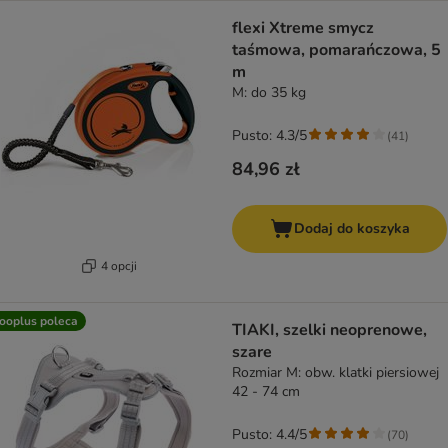
flexi Xtreme smycz
taśmowa, pomarańczowa, 5
m
M: do 35 kg
Pusto: 4.3/5
(
41
)
84,96 zł
Dodaj do koszyka
4 opcji
ooplus poleca
TIAKI, szelki neoprenowe,
szare
Rozmiar M: obw. klatki piersiowej
42 - 74 cm
Pusto: 4.4/5
(
70
)