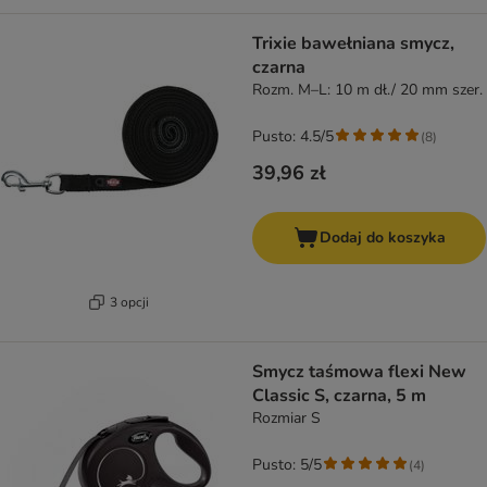
Trixie bawełniana smycz,
czarna
Rozm. M–L: 10 m dł./ 20 mm szer.
Pusto: 4.5/5
(
8
)
39,96 zł
Dodaj do koszyka
3 opcji
Smycz taśmowa flexi New
Classic S, czarna, 5 m
Rozmiar S
Pusto: 5/5
(
4
)