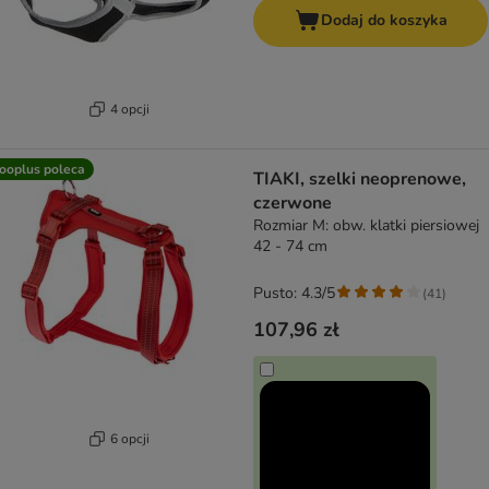
Dodaj do koszyka
4 opcji
ooplus poleca
TIAKI, szelki neoprenowe,
czerwone
Rozmiar M: obw. klatki piersiowej
42 - 74 cm
Pusto: 4.3/5
(
41
)
107,96 zł
6 opcji