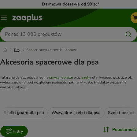
Darmowa dostawa od 99 zł *
Menu
Szukaj
produktów
Psy
Spacer: smycze, szelki i obroże
Akcesoria spacerowe dla psa
Tutaj znajdziesz odpowiednią 
smycz
, 
obrożę
 oraz 
szelki
 dla Twojego psa. Szeroki 
wybór zarówno pod względem materiału, jak i wielkości. Produkty wyłącznie 
wysokiej jakości!
Szelki guard dla psa
Wszystkie szelki dla psa
Szelki bezuci
Popularność
Filtry