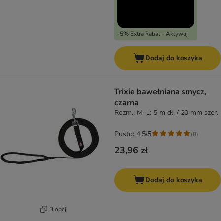
-5% Extra Rabat - Aktywuj
Dodaj do koszyka
Trixie bawełniana smycz,
czarna
Rozm.: M–L: 5 m dł. / 20 mm szer.
Pusto: 4.5/5
(
8
)
23,96 zł
Dodaj do koszyka
3 opcji