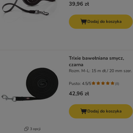
39,96 zł
Dodaj do koszyka
Trixie bawełniana smycz,
czarna
Rozm. M–L: 15 m dł./ 20 mm szer.
Pusto: 4.5/5
(
8
)
42,96 zł
Dodaj do koszyka
3 opcji