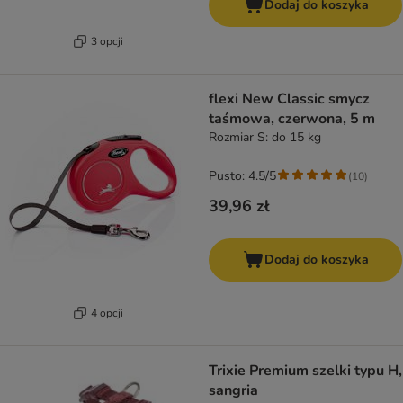
Dodaj do koszyka
3 opcji
flexi New Classic smycz
taśmowa, czerwona, 5 m
Rozmiar S: do 15 kg
Pusto: 4.5/5
(
10
)
39,96 zł
Dodaj do koszyka
4 opcji
Trixie Premium szelki typu H,
sangria