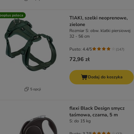
ooplus poleca
TIAKI, szelki neoprenowe,
zielone
Rozmiar S: obw. klatki piersiowej
32 - 56 cm
Pusto: 4.4/5
(
147
)
72,96 zł
Dodaj do koszyka
5 opcji
flexi Black Design smycz
taśmowa, czarna, 5 m
S: do 15 kg
Pusto: 3.7/5
(
27
)