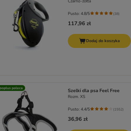
Czarno-żółta
Pusto: 4.8/5
(
38
)
117,96 zł
Dodaj do koszyka
ooplus poleca
Szelki dla psa Feel Free
Rozm. XS
Pusto: 4.4/5
(
1552
)
36,96 zł