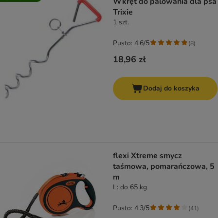
Wkręt do palowania dla psa
Trixie
1 szt.
Pusto: 4.6/5
(
8
)
18,96 zł
Dodaj do koszyka
flexi Xtreme smycz
taśmowa, pomarańczowa, 5
m
L: do 65 kg
Pusto: 4.3/5
(
41
)