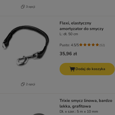
3 opcji
Flexi, elastyczny
amortyzator do smyczy
L: dł. 50 cm
Pusto: 4.5/5
(
52
)
35,96 zł
Dodaj do koszyka
2 opcji
Trixie smycz linowa, bardzo
lekka, grafitowa
Dł. x szer.: 5 m x 10 mm