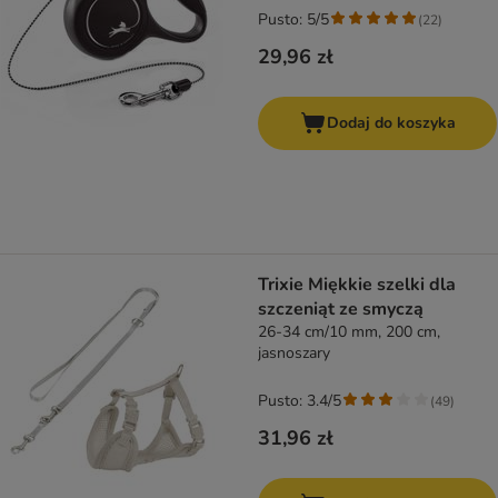
Pusto: 5/5
(
22
)
29,96 zł
Dodaj do koszyka
Trixie Miękkie szelki dla
szczeniąt ze smyczą
26-34 cm/10 mm, 200 cm,
jasnoszary
Pusto: 3.4/5
(
49
)
31,96 zł