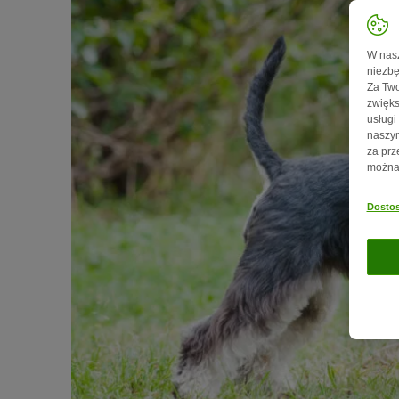
W nasz
niezbę
Za Two
zwięks
usługi
naszym
za prz
można 
Dostos