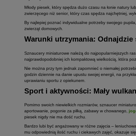
Młody piesek, który spędza dużo czasu na łonie natury lu
zwierzęcego niż senior, który czas spędza najchętniej, wyl
By najlepiej poznać indywidualne potrzeby swojego pupila
zwierząt domowych.
Warunki utrzymania: Odnajdzie 
Sznaucery miniaturowe należą do najpopularniejszych ra
najprawdopodobniej ich kompaktową wielkością, która poz
Nie można przy tym jednak zapomnieć o niemałej potrzebi
godzin dziennie na danie upustu swojej energii, na przyk
uprawianiu sportu z opiekunem.
Sport i aktywności: Mały wulkan
Pomimo swoich niewielkich rozmiarów, sznaucer miniaturo
aportowanie, pogonie za piłką, zabawy w chowanego,
jog
piesek nigdy nie ma dość ruchu.
Bardzo lubi być angażowany w różne zajęcia – leniuchowan
mu odpowiednią ilość ruchu i ciekawych zajęć, okazuje si