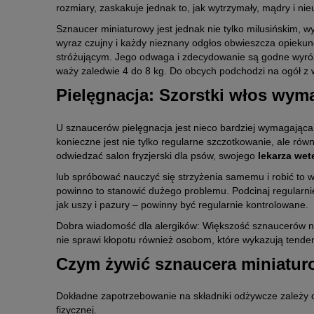
rozmiary, zaskakuje jednak to, jak wytrzymały, mądry i ni
Sznaucer miniaturowy jest jednak nie tylko milusińskim, w
wyraz czujny i każdy nieznany odgłos obwieszcza opiek
stróżującym. Jego odwaga i zdecydowanie są godne wyróż
waży zaledwie 4 do 8 kg. Do obcych podchodzi na ogół z 
Pielęgnacja: Szorstki włos wym
U sznaucerów pielęgnacja jest nieco bardziej wymagająca 
konieczne jest nie tylko regularne szczotkowanie, ale rów
odwiedzać salon fryzjerski dla psów, swojego
lekarza wet
lub spróbować nauczyć się strzyżenia samemu i robić to
powinno to stanowić dużego problemu. Podcinaj regularni
jak uszy i pazury – powinny być regularnie kontrolowane.
Dobra wiadomość dla alergików: Większość sznaucerów nie 
nie sprawi kłopotu również osobom, które wykazują tendenc
Czym żywić sznaucera miniatu
Dokładne zapotrzebowanie na składniki odżywcze zależy o
fizycznej.