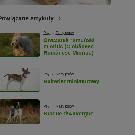
Powiązane artykuły
Psy
Rasy psów
Owczarek rumuński
mioritic (Ciobănesc
Românesc Mioritic)
Psy
Rasy psów
Bulterier miniaturowy
Psy
Rasy psów
Braque d’Auvergne