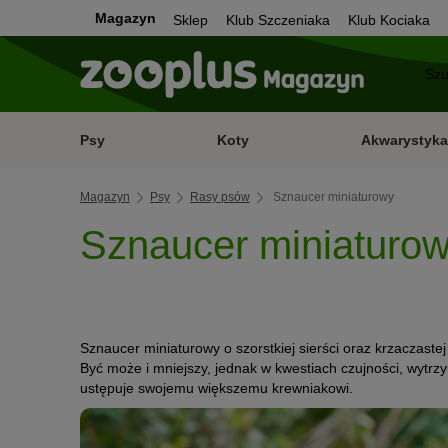
Magazyn
Sklep
Klub Szczeniaka
Klub Kociaka
Psy
Koty
Akwarystyka
Magazyn
Psy
Rasy psów
Sznaucer miniaturowy
Sznaucer miniaturo
Sznaucer miniaturowy o szorstkiej sierści oraz krzaczaste
Być może i mniejszy, jednak w kwestiach czujności, wytrz
ustępuje swojemu większemu krewniakowi.