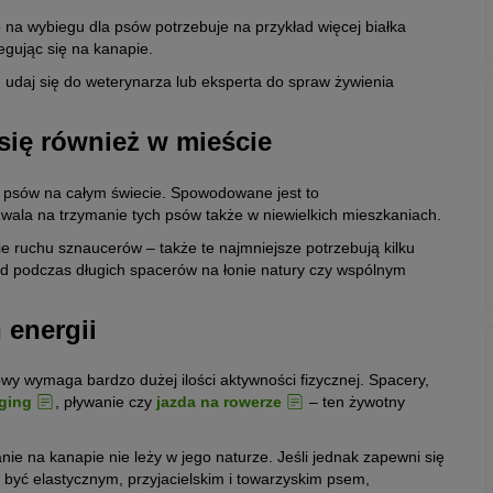
b na wybiegu dla psów potrzebuje na przykład więcej białka
egując się na kanapie.
, udaj się do weterynarza lub eksperta do spraw żywienia
się również w mieście
s psów na całym świecie. Spowodowane jest to
wala na trzymanie tych psów także w niewielkich mieszkaniach.
e ruchu sznaucerów – także te najmniejsze potrzebują kilku
ład podczas długich spacerów na łonie natury czy wspólnym
 energii
wy wymaga bardzo dużej ilości aktywności fizycznej. Spacery,
ging
, pływanie czy
jazda na rowerze
– ten żywotny
ie na kanapie nie leży w jego naturze. Jeśli jednak zapewni się
ę być elastycznym, przyjacielskim i towarzyskim psem,