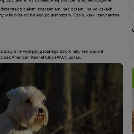
ą. Zbyt jasne, wyróżniające się znaczenia są niepożądane.
dszerstek z białymi znaczeniami nad oczami, na policzkach,
ąty w kolorze od białego po jasnoszary. Czoło, kark i zewnętrzne
a białym tle występują różnego koloru łaty. Ten wariant
 przez American Kennel Club (AKC) już tak.