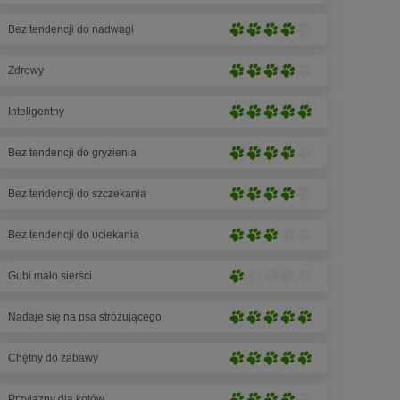
łapek)
na
rozwinięcie
5
Bez tendencji do nadwagi
(3
Silne
łapek)
na
rozwinięcie
5
Zdrowy
(4
Silne
łapek)
na
rozwinięcie
5
Inteligentny
(4
Bardzo
łapek)
na
silne
5
Bez tendencji do gryzienia
rozwinięcie
Silne
łapek)
(5
rozwinięcie
na
Bez tendencji do szczekania
(4
Silne
5
na
rozwinięcie
łapek)
5
Bez tendencji do uciekania
(4
Średnie
łapek)
na
rozwinięcie
5
Gubi mało sierści
(3
Nieznaczne
łapek)
na
rozwinięcie
5
Nadaje się na psa stróżującego
(1
Bardzo
łapek)
na
silne
5
Chętny do zabawy
rozwinięcie
Bardzo
łapek)
(5
silne
na
Przyjazny dla kotów