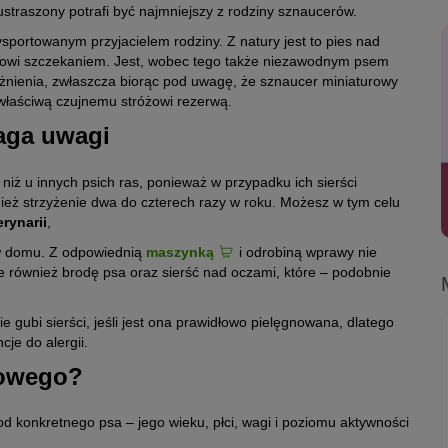
eustraszony potrafi być najmniejszy z rodziny sznaucerów.
ysportowanym przyjacielem rodziny. Z natury jest to pies nad
unowi szczekaniem. Jest, wobec tego także niezawodnym psem
nienia, zwłaszcza biorąc pod uwagę, że sznaucer miniaturowy
właściwą czujnemu stróżowi rezerwą.
aga uwagi
niż u innych psich ras, ponieważ w przypadku ich sierści
nież strzyżenie dwa do czterech razy w roku. Możesz w tym celu
erynarii
,
 w domu. Z odpowiednią
maszynką
i odrobiną wprawy nie
e również brodę psa oraz sierść nad oczami, które – podobnie
gubi sierści, jeśli jest ona prawidłowo pielęgnowana, dlatego
je do alergii.
rowego?
d konkretnego psa – jego wieku, płci, wagi i poziomu aktywności