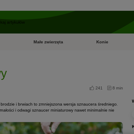
Małe zwierzęta
Konie
wy
241
8 min
j brodzie i brwiach to zmniejszona wersja sznaucera średniego.
ymałości i odwagi sznaucer miniaturowy nawet minimalnie nie
K