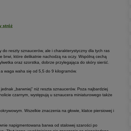
 stróż
 do reszty sznaucerów, ale i charakterystyczny dla tych ras
ie brwi, które delikatnie nachodzą na oczy. Wspólną cechą
lwetka oraz szorstka, dobrze przylegająca do skóry sierść.
 a waga waha się od 5,5 do 9 kilogramów.
dnak „barwniej” niż reszta sznaucerów. Poza najbardziej
nolicie czarnym, występują u sznaucera miniaturowego także
krywowym. Wszelkie znaczenia na głowie, klatce piersiowej i
ywnie napigmentowana barwa od stalowej szarości po