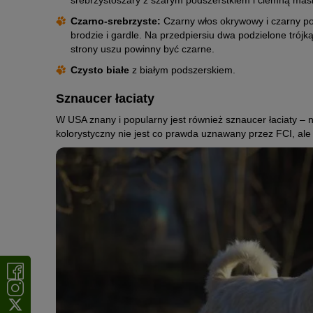
srebrzystoszary z szarym podszerstkiem i ciemną mask
Czarno-srebrzyste:
Czarny włos okrywowy i czarny po
brodzie i gardle. Na przedpiersiu dwa podzielone trójk
strony uszu powinny być czarne.
Czysto białe
z białym podszerskiem.
Sznaucer łaciaty
W USA znany i popularny jest również sznaucer łaciaty – n
kolorystyczny nie jest co prawda uznawany przez FCI, ale