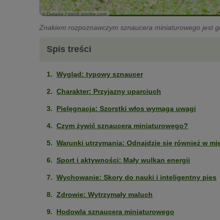
© Dotana / stock.adobe.com
Znakiem rozpoznawczym sznaucera miniaturowego jest gęs
Spis treści
Wygląd: typowy sznaucer
Charakter: Przyjazny uparciuch
Pielęgnacja: Szorstki włos wymaga uwagi
Czym żywić sznaucera miniaturowego?
Warunki utrzymania: Odnajdzie się również w mi
Sport i aktywności: Mały wulkan energii
Wychowanie: Skory do nauki i inteligentny pies
Zdrowie: Wytrzymały maluch
Hodowla sznaucera miniaturowego