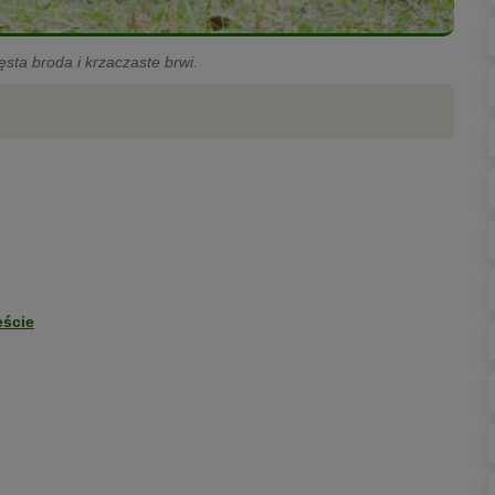
ta broda i krzaczaste brwi.
eście