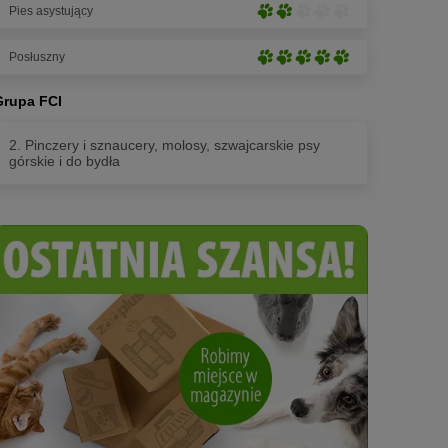
5
Pies asystujący
(2
Lekkie
łapek)
na
rozwinięcie
5
Posłuszny
(2
Bardzo
łapek)
na
silne
5
Grupa FCI
rozwinięcie
łapek)
(5
2. Pinczery i sznaucery, molosy, szwajcarskie psy
na
górskie i do bydła
5
łapek)