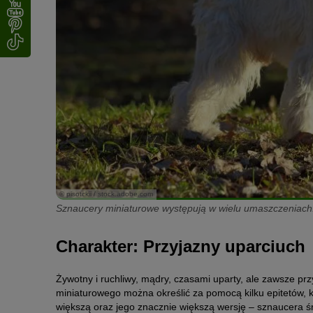
© pisotckii / stock.adobe.com
Sznaucery miniaturowe występują w wielu umaszczeniach
Charakter: Przyjazny uparciuch
Żywotny i ruchliwy, mądry, czasami uparty, ale zawsze prz
miniaturowego można określić za pomocą kilku epitetów, k
większą oraz jego znacznie większą wersję – sznaucera śr