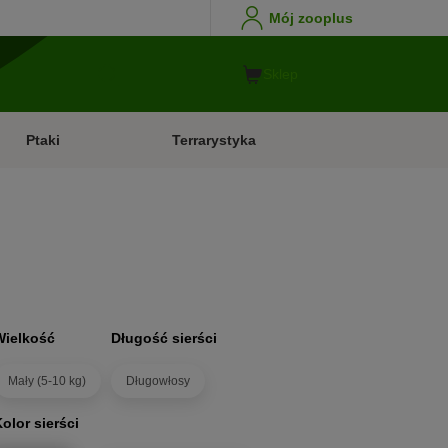
Mój zooplus
Sklep
Ptaki
Terrarystyka
Wielkość
Długość sierści
Mały (5-10 kg)
Długowłosy
olor sierści