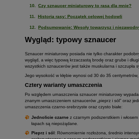
Czy sznaucer miniaturowy to rasa dla mnie?
Historia rasy: Początek celowej hodowli
Podsumowanie: Wesoły towarzysz i niezawodny
Wygląd: typowy sznaucer
Sznaucer miniaturowy posiada nie tylko charakter podobny
wygląd, a więc typową krzaczastą brodę oraz grube i dług
wszystkich sznaucerów jest także muskularna i szczupła sy
Jego wysokość w kłębie wynosi od 30 do 35 centymetrów,
Cztery warianty umaszczenia
Po względem umaszczenia sznaucer miniaturowy wypada je
znanym umaszczeniem sznaucerów „pieprz i sól” oraz jed
umaszczenia czarno-srebrzyste oraz czysto białe:
Jednolicie czarne
z czarnym podszerstkiem i włosem o
łapach są niepożądane.
Pieprz i sól
: Równomiernie rozłożona, średnio intens