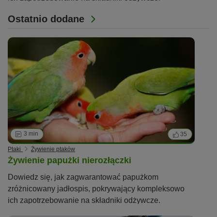
Ostatnio dodane
3 min
35
Ptaki
Żywienie ptaków
Żywienie papużki nierozłączki
Dowiedz się, jak zagwarantować papużkom
zróżnicowany jadłospis, pokrywający kompleksowo
ich zapotrzebowanie na składniki odżywcze.