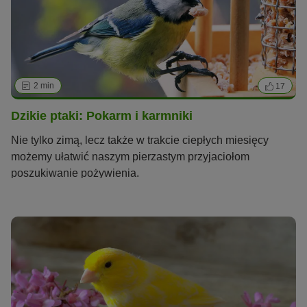
błąd i podaje swoim ptakom zbyt duże ilości pokarmów
bogatych w tłuszcze, np. orzechów lub nasion
słonecznika. Nierzadko dochodzi wówczas do problemów
zdrowotnych związanych z odżywianiem, takich jak
nadwaga, niepłodność lub zaburzenia w procesie
przemiany materii.
Czytaj dalej
2 min
17
Dzikie ptaki: Pokarm i karmniki
Nie tylko zimą, lecz także w trakcie ciepłych miesięcy
możemy ułatwić naszym pierzastym przyjaciołom
poszukiwanie pożywienia.