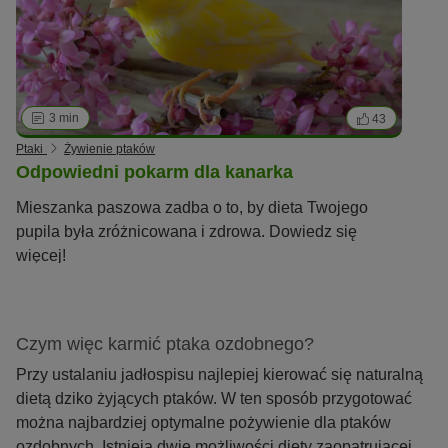
3 min
43
Ptaki
Żywienie ptaków
Odpowiedni pokarm dla kanarka
Mieszanka paszowa zadba o to, by dieta Twojego
pupila była zróżnicowana i zdrowa. Dowiedz się
więcej!
Czym więc karmić ptaka ozdobnego?
Przy ustalaniu jadłospisu najlepiej kierować się naturalną
dietą dziko żyjących ptaków. W ten sposób przygotować
można najbardziej optymalne pożywienie dla ptaków
ozdobnych. Istnieją dwie możliwości diety zaopatrującej