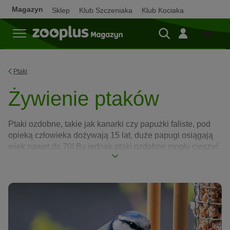
Magazyn
Sklep
Klub Szczeniaka
Klub Kociaka
Sklep
Ptaki
Żywienie ptaków
Ptaki ozdobne, takie jak kanarki czy papużki faliste, pod
opieką człowieka dożywają 15 lat, duże papugi osiągają
wiek nawet do 70! By jednak ptaki ozdobne mogły cieszyć
się długim i zdrowym życiem, konieczne jest optymalnie
dopasowane do ich potrzeb odżywianie. Niestety jak do tej
pory nie poczyniono badań dotyczących prawidłowego
składu pokarmów dla ptaków ozdobnych, a ilość
i różnorodność ich gatunków znacznie utrudnia
opracowanie jednej obowiązującej receptury. Wielu
właścicieli, a nawet hodowców popełnia ten sam znaczący