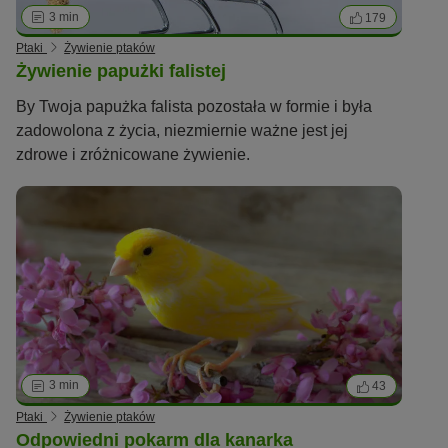
3 min
179
Ptaki
Żywienie ptaków
Żywienie papużki falistej
By Twoja papużka falista pozostała w formie i była
zadowolona z życia, niezmiernie ważne jest jej
zdrowe i zróżnicowane żywienie.
3 min
43
Ptaki
Żywienie ptaków
Odpowiedni pokarm dla kanarka