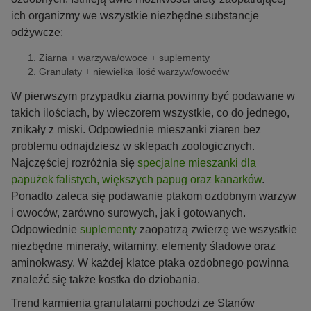
ich organizmy we wszystkie niezbędne substancje
odżywcze:
Ziarna + warzywa/owoce + suplementy
Granulaty + niewielka ilość warzyw/owoców
W pierwszym przypadku ziarna powinny być podawane w
takich ilościach, by wieczorem wszystkie, co do jednego,
znikały z miski. Odpowiednie mieszanki ziaren bez
problemu odnajdziesz w sklepach zoologicznych.
Najczęściej rozróżnia się
specjalne mieszanki dla
papużek falistych, większych papug oraz kanarków
.
Ponadto zaleca się podawanie ptakom ozdobnym warzyw
i owoców, zarówno surowych, jak i gotowanych.
Odpowiednie
suplementy
zaopatrzą zwierzę we wszystkie
niezbędne minerały, witaminy, elementy śladowe oraz
aminokwasy. W każdej klatce ptaka ozdobnego powinna
znaleźć się także kostka do dziobania.
Trend karmienia granulatami pochodzi ze Stanów