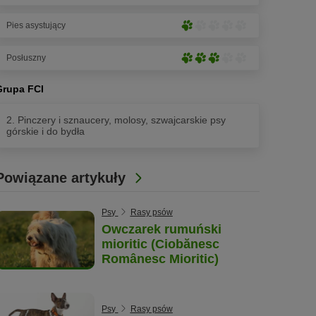
łapek)
na
rozwinięcie
5
Pies asystujący
(1
Nieznaczne
łapek)
na
rozwinięcie
5
Posłuszny
(1
Średnie
łapek)
na
rozwinięcie
5
Grupa FCI
(3
łapek)
na
2. Pinczery i sznaucery, molosy, szwajcarskie psy
5
górskie i do bydła
łapek)
Powiązane artykuły
Psy
Rasy psów
Owczarek rumuński
mioritic (Ciobănesc
Românesc Mioritic)
Psy
Rasy psów