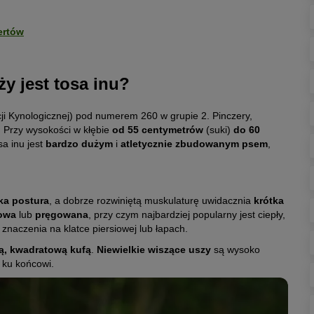
ertów
y jest tosa inu?
cji Kynologicznej) pod numerem 260 w grupie 2. Pinczery,
. Przy wysokości w kłębie
od 55 centymetrów
(suki)
do 60
osa inu jest
bardzo dużym
i
atletycznie zbudowanym psem
,
ka postura
, a dobrze rozwiniętą muskulaturę uwidacznia
krótka
lowa
lub
pręgowana
, przy czym najbardziej popularny jest ciepły,
znaczenia na klatce piersiowej lub łapach.
ą, kwadratową kufą
.
Niewielkie wiszące uszy
są wysoko
 ku końcowi.