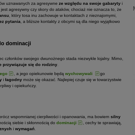
 psów uznawanych za agresywne
ze względu na swoje gabaryty
i
e jest agresywny czy skory do ataków, chociaż nie oznacza to, że
ansu
, który tosa inu zachowuje w kontaktach z nieznajomymi,
ez pytania
, a bliższe kontakty z obcymi są dla niego wyjątkowo
do dominacji
bec członków swojego dwunożnego stada niezwykle lojalny. Mimo,
ie przywiązuje się do rodziny
.
nego
, a jego opiekunowie będą
wychowywali
go
wy
i
łagodny
może się okazać. Najlepiej czuje się w towarzystwie
rpliwy i opiekuńczy.
prócz wspomnianej cierpliwości i opanowania, ma bowiem
silny
ością siebie i skłonnością do
dominacji
, cechy te sprawiają,
cznych
i
wymagań
.