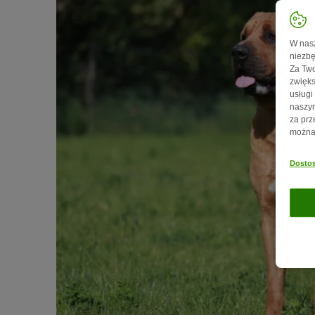
W nasz
niezbę
Za Two
zwięks
usługi
naszym
za prz
można 
Dostos