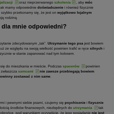
jalizacji
oraz nieprzerwanego
szkolenia
, aby
móc
ednak mamy odpowiednie
doświadczenie
i również fizycznie
o szybko przekonamy się, że jest on
wyjątkowo lojalnym
oją rodziną.
e dla mnie odpowiedni?
 pytanie zdecydowanym „tak”.
Utrzymanie tego psa
jest bowiem
ż ze względu na swoją wielkość powinien trafić w ręce
silnych
i
izycznie w stanie zapanować nad tym kolosem.
 się do mieszkania w mieście. Podczas
spacerów
powinien
, zwłaszcza
samcami
nie zawsze przebiegają bowiem
powinny zostawać z nim same
.
ymi i pewnymi siebie psami, czujemy się
psychicznie
i
fizycznie
ilością środków finansowych, niezbędnych do
utrzymania
tak
 obrońcę, pod warunkiem oczywiście, że jego posiadanie
nie jest