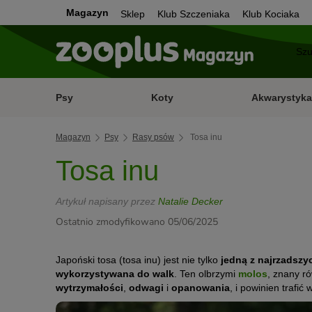
Magazyn
Sklep
Klub Szczeniaka
Klub Kociaka
Psy
Koty
Akwarystyka
Magazyn
Psy
Rasy psów
Tosa inu
Tosa inu
Artykuł napisany przez
Natalie Decker
Ostatnio zmodyfikowano 05/06/2025
Japoński tosa (tosa inu) jest nie tylko
jedną z najrzadszy
wykorzystywana do walk
. Ten olbrzymi
molos
, znany r
wytrzymałości
,
odwagi
i
opanowania
, i powinien trafi