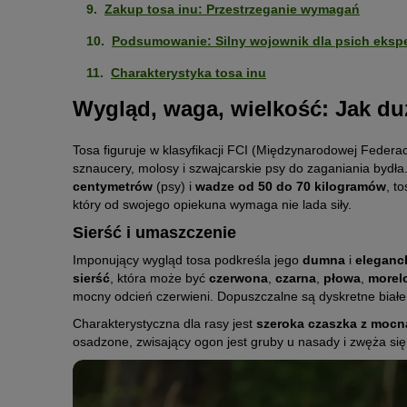
Zakup tosa inu: Przestrzeganie wymagań
Podsumowanie: Silny wojownik dla psich eksp
Charakterystyka tosa inu
Wygląd, waga, wielkość: Jak duż
Tosa figuruje w klasyfikacji FCI (Międzynarodowej Federa
sznaucery, molosy i szwajcarskie psy do zaganiania bydła
centymetrów
(psy) i
wadze od 50 do 70 kilogramów
, t
który od swojego opiekuna wymaga nie lada siły.
Sierść i umaszczenie
Imponujący wygląd tosa podkreśla jego
dumna
i
eleganc
sierść
, która może być
czerwona
,
czarna
,
płowa
,
more
mocny odcień czerwieni. Dopuszczalne są dyskretne białe 
Charakterystyczna dla rasy jest
szeroka czaszka z mocn
osadzone, zwisający ogon jest gruby u nasady i zwęża się