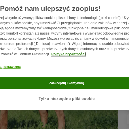
K
Pomóż nam ulepszyć zooplus!
ej witrynie używamy plików cookie, pikseli i innych technologii („pliki cookie”). U
dnych plików cookie, aby umożliwić Ci przeglądanie i robienie zakupów w naszej w
ją zgodą możemy włączyć wydajnościowe, funkcjonalne i marketingowe pliki cook
zyć komfort korzystania z naszej witryny internetowej i wyświetlać odpowiednie pro
 oraz personalizować reklamy. Możesz wprowadzić zmiany w dowolnym momencie
 centrum preferencji („Dostosuj ustawienia”). Więcej informacji o osobie odpowied
etwarzanie Twoich danych, przetwarzanych danych osobowych oraz celu przetwar
znaleźć w Centrum Preferencji
Polityka prywatności
uj ustawienia
Zaakceptuj i kontynuuj
Tylko niezbędne pliki cookie