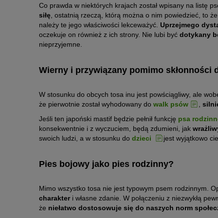
Co prawda w niektórych krajach został wpisany na listę
siłę
, ostatnią rzeczą, którą można o nim powiedzieć, to ż
należy te jego właściwości lekceważyć.
Uprzejmego dyst
oczekuje on również z ich strony. Nie lubi być
dotykany b
nieprzyjemne.
Wierny i przywiązany pomimo skłonności 
W stosunku do obcych tosa inu jest powściągliwy, ale wo
że pierwotnie został wyhodowany do
walk psów
,
siln
Jeśli ten japoński mastif będzie pełnił funkcję
psa rodzin
konsekwentnie i z wyczuciem, będą zdumieni, jak
wrażli
swoich ludzi, a w stosunku do
dzieci
jest wyjątkowo cie
Pies bojowy jako pies rodzinny?
Mimo wszystko tosa nie jest typowym psem rodzinnym. O
charakter
i własne zdanie. W połączeniu z niezwykłą pewn
że
niełatwo dostosowuje się do naszych norm społe