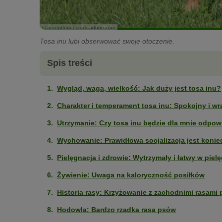
© acceptfoto / stock.adobe.com
Tosa inu lubi obserwować swoje otoczenie.
Spis treści
Wygląd, waga, wielkość: Jak duży jest tosa inu?
Charakter i temperament tosa inu: Spokojny i wr
Utrzymanie: Czy tosa inu będzie dla mnie odpow
Wychowanie: Prawidłowa socjalizacja jest konie
Pielęgnacja i zdrowie: Wytrzymały i łatwy w pielę
Żywienie: Uwaga na kaloryczność posiłków
Historia rasy: Krzyżowanie z zachodnimi rasami
Hodowla: Bardzo rzadka rasa psów