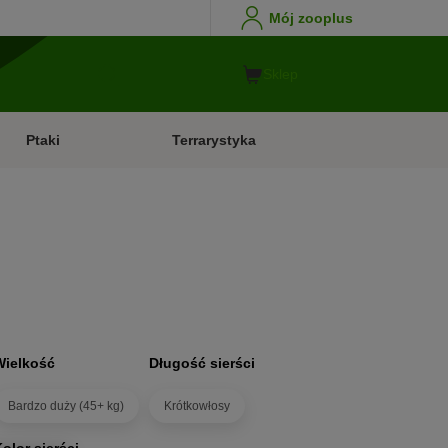
Mój zooplus
Sklep
Ptaki
Terrarystyka
Wielkość
Długość sierści
Bardzo duży (45+ kg)
Krótkowłosy