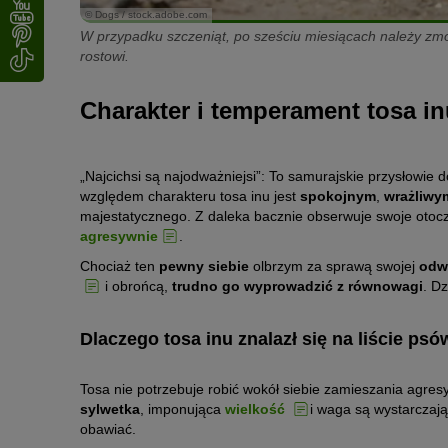
© Dogs / stock.adobe.com
W przypadku szczeniąt, po sześciu miesiącach należy zm
rostowi.
Charakter i temperament tosa in
„Najcichsi są najodważniejsi”: To samurajskie przysłowie 
względem charakteru tosa inu jest
spokojnym
,
wrażliw
majestatycznego. Z daleka bacznie obserwuje swoje otoc
agresywnie
.
Chociaż ten
pewny siebie
olbrzym za sprawą swojej
odw
i obrońcą,
trudno go wyprowadzić z równowagi
. Dz
Dlaczego tosa inu znalazł się na liście p
Tosa nie potrzebuje robić wokół siebie zamieszania ag
sylwetka
, imponująca
wielkość
i waga są wystarczają
obawiać.