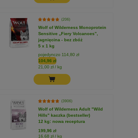
(206)
Wolf of Wilderness Monoprotein
Sensitive „Fiery Volcanoes”,
jagnięcina - bez zbóż
5 x 1 kg
pojedynczo 114,80 zł
104,96 zł
21,00 zł / kg
(3906)
Wolf of Wilderness Adult "Wild
Hills" kaczka (bestseller)
12 kg: nowa receptura
199,96 zł
16,68 zł / kg