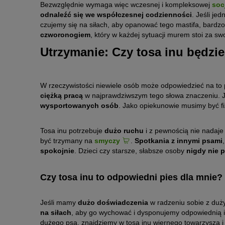
Bezwzględnie wymaga więc wczesnej i kompleksowej
soc
odnaleźć się we współczesnej codzienności
. Jeśli j
czujemy się na siłach, aby opanować tego mastifa, bardz
czworonogiem
, który w każdej sytuacji murem stoi za sw
Utrzymanie: Czy tosa inu będzi
W rzeczywistości niewiele osób może odpowiedzieć na to
ciężką pracą
w najprawdziwszym tego słowa znaczeniu. Ju
wysportowanych osób
. Jako opiekunowie musimy być f
Tosa inu potrzebuje
dużo ruchu
i z pewnością nie nadaje
być trzymany na
smyczy
.
Spotkania z innymi psami
spokojnie
. Dzieci czy starsze, słabsze osoby
nigdy nie 
Czy tosa inu to odpowiedni pies dla mnie?
Jeśli mamy
dużo doświadczenia
w radzeniu sobie z duż
na siłach
, aby go wychować i dysponujemy odpowiednią 
dużego psa, znajdziemy w tosa inu wiernego towarzysza i