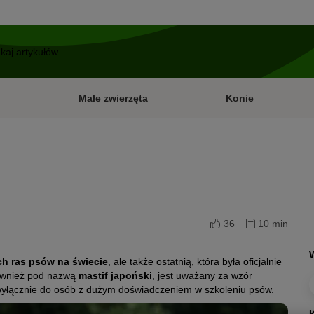
Małe zwierzęta
Konie
36
10 min
ch ras psów na świecie
, ale także ostatnią, która była oficjalnie
ównież pod nazwą
mastif japoński
, jest uważany za wzór
ć wyłącznie do osób z dużym doświadczeniem w szkoleniu psów.