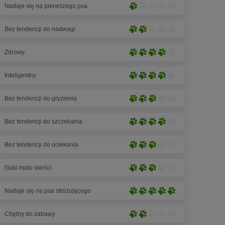
5
Nadaje się na pierwszego psa
(2
Nieznaczne
łapek)
na
rozwinięcie
5
Bez tendencji do nadwagi
(1
Lekkie
łapek)
na
rozwinięcie
5
Zdrowy
(2
Silne
łapek)
na
rozwinięcie
5
Inteligentny
(4
Silne
łapek)
na
rozwinięcie
5
Bez tendencji do gryzienia
(4
Średnie
łapek)
na
rozwinięcie
5
Bez tendencji do szczekania
(3
Silne
łapek)
na
rozwinięcie
5
Bez tendencji do uciekania
(4
Średnie
łapek)
na
rozwinięcie
5
Gubi mało sierści
(3
Średnie
łapek)
na
rozwinięcie
5
Nadaje się na psa stróżującego
(3
Bardzo
łapek)
na
silne
5
Chętny do zabawy
rozwinięcie
Lekkie
łapek)