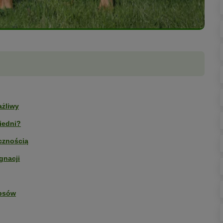
ażliwy
iedni?
cznością
gnacji
 psów