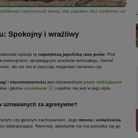
odyfikować kaloryczność karmy, aby zapobiec zbyt szybkiemu wz
u: Spokojny i wrażliwy
doskonale opisuje tę
największą japońską rasę psów
. Pod
ym
zwierzęciem, sprawiającym wrażenie wzniosłego, niemal
zenie, ale nie ma w zwyczaju reagować nerwowo czy
agi
i
nieustraszoności
jest niezawodnym
psem stróżującym
ikie i głośne
szczekanie
zupełnie nie jest w jego stylu.
sów uznawanych za agresywne?
resywnym czy głośnym zachowaniem. Jego
mocna
i
umięśniona
co odstraszające. Niemniej, absolutnie nie ma potrzeby się go