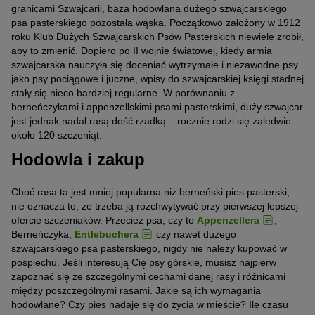
granicami Szwajcarii, baza hodowlana dużego szwajcarskiego
psa pasterskiego pozostała wąska. Początkowo założony w 1912
roku Klub Dużych Szwajcarskich Psów Pasterskich niewiele zrobił,
aby to zmienić. Dopiero po II wojnie światowej, kiedy armia
szwajcarska nauczyła się doceniać wytrzymałe i niezawodne psy
jako psy pociągowe i juczne, wpisy do szwajcarskiej księgi stadnej
stały się nieco bardziej regularne. W porównaniu z
berneńczykami i appenzellskimi psami pasterskimi, duży szwajcar
jest jednak nadal rasą dość rzadką – rocznie rodzi się zaledwie
około 120 szczeniąt.
Hodowla i zakup
Choć rasa ta jest mniej popularna niż berneński pies pasterski,
nie oznacza to, że trzeba ją rozchwytywać przy pierwszej lepszej
ofercie szczeniaków. Przecież psa, czy to
Appenzellera
,
Berneńczyka,
Entlebuchera
czy nawet dużego
szwajcarskiego psa pasterskiego, nigdy nie należy kupować w
pośpiechu. Jeśli interesują Cię psy górskie, musisz najpierw
zapoznać się ze szczególnymi cechami danej rasy i różnicami
między poszczególnymi rasami. Jakie są ich wymagania
hodowlane? Czy pies nadaje się do życia w mieście? Ile czasu