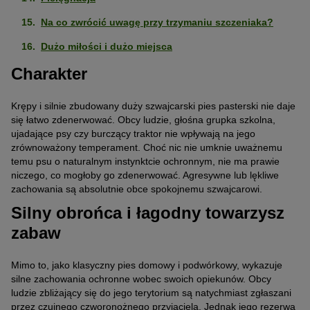
Na co zwrócić uwagę przy trzymaniu szczeniaka?
Dużo miłości i dużo miejsca
Charakter
Krępy i silnie zbudowany duży szwajcarski pies pasterski nie daje
się łatwo zdenerwować. Obcy ludzie, głośna grupka szkolna,
ujadające psy czy burczący traktor nie wpływają na jego
zrównoważony temperament. Choć nic nie umknie uważnemu
temu psu o naturalnym instynktcie ochronnym, nie ma prawie
niczego, co mogłoby go zdenerwować. Agresywne lub lękliwe
zachowania są absolutnie obce spokojnemu szwajcarowi.
Silny obrońca i łagodny towarzysz
zabaw
Mimo to, jako klasyczny pies domowy i podwórkowy, wykazuje
silne zachowania ochronne wobec swoich opiekunów. Obcy
ludzie zbliżający się do jego terytorium są natychmiast zgłaszani
przez czujnego czworonożnego przyjaciela. Jednak jego rezerwa