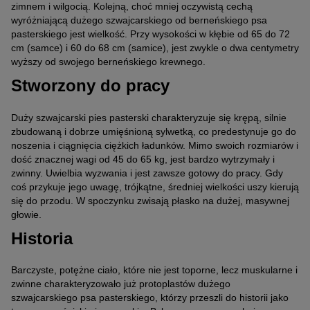
zimnem i wilgocią. Kolejną, choć mniej oczywistą cechą
wyróżniającą dużego szwajcarskiego od berneńskiego psa
pasterskiego jest wielkość. Przy wysokości w kłębie od 65 do 72
cm (samce) i 60 do 68 cm (samice), jest zwykle o dwa centymetry
wyższy od swojego berneńskiego krewnego.
Stworzony do pracy
Duży szwajcarski pies pasterski charakteryzuje się krępą, silnie
zbudowaną i dobrze umięśnioną sylwetką, co predestynuje go do
noszenia i ciągnięcia ciężkich ładunków. Mimo swoich rozmiarów i
dość znacznej wagi od 45 do 65 kg, jest bardzo wytrzymały i
zwinny. Uwielbia wyzwania i jest zawsze gotowy do pracy. Gdy
coś przykuje jego uwagę, trójkątne, średniej wielkości uszy kierują
się do przodu. W spoczynku zwisają płasko na dużej, masywnej
głowie.
Historia
Barczyste, potężne ciało, które nie jest toporne, lecz muskularne i
zwinne charakteryzowało już protoplastów dużego
szwajcarskiego psa pasterskiego, którzy przeszli do historii jako