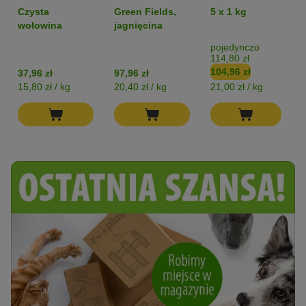
Monoprotein
Monoprotein
Czysta
Green Fields,
5 x 1 kg
Adult, 6 x 800 g
Sensitive
wołowina
jagnięcina
„Fiery
Volcanoes”,
pojedynczo
114,80 zł
jagnięcina -
104,96 zł
37,96 zł
97,96 zł
bez zbóż
15,80 zł / kg
20,40 zł / kg
21,00 zł / kg
1