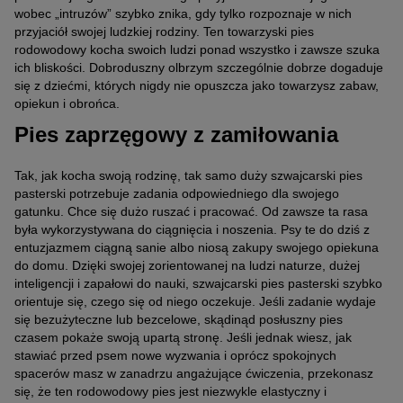
wobec „intruzów” szybko znika, gdy tylko rozpoznaje w nich
przyjaciół swojej ludzkiej rodziny. Ten towarzyski pies
rodowodowy kocha swoich ludzi ponad wszystko i zawsze szuka
ich bliskości. Dobroduszny olbrzym szczególnie dobrze dogaduje
się z dziećmi, których nigdy nie opuszcza jako towarzysz zabaw,
opiekun i obrońca.
Pies zaprzęgowy z zamiłowania
Tak, jak kocha swoją rodzinę, tak samo duży szwajcarski pies
pasterski potrzebuje zadania odpowiedniego dla swojego
gatunku. Chce się dużo ruszać i pracować. Od zawsze ta rasa
była wykorzystywana do ciągnięcia i noszenia. Psy te do dziś z
entuzjazmem ciągną sanie albo niosą zakupy swojego opiekuna
do domu. Dzięki swojej zorientowanej na ludzi naturze, dużej
inteligencji i zapałowi do nauki, szwajcarski pies pasterski szybko
orientuje się, czego się od niego oczekuje. Jeśli zadanie wydaje
się bezużyteczne lub bezcelowe, skądinąd posłuszny pies
czasem pokaże swoją upartą stronę. Jeśli jednak wiesz, jak
stawiać przed psem nowe wyzwania i oprócz spokojnych
spacerów masz w zanadrzu angażujące ćwiczenia, przekonasz
się, że ten rodowodowy pies jest niezwykle elastyczny i