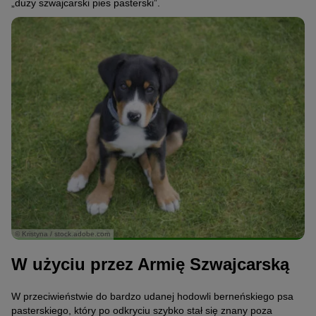
„duży szwajcarski pies pasterski”.
© Kristyna / stock.adobe.com
W użyciu przez Armię Szwajcarską
W przeciwieństwie do bardzo udanej hodowli berneńskiego psa
pasterskiego, który po odkryciu szybko stał się znany poza