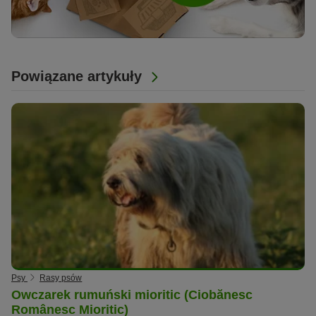
Powiązane artykuły
Psy
Rasy psów
Owczarek rumuński mioritic (Ciobănesc
Românesc Mioritic)