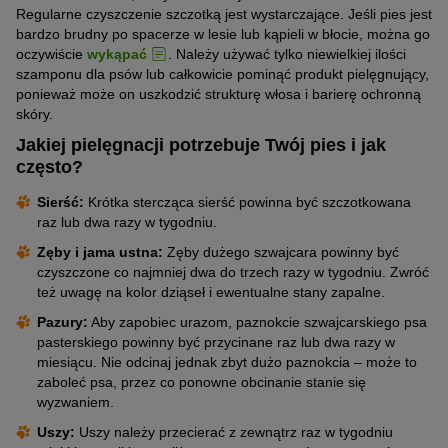
Regularne czyszczenie szczotką jest wystarczające. Jeśli pies jest
bardzo brudny po spacerze w lesie lub kąpieli w błocie, można go
oczywiście
wykąpać
. Należy używać tylko niewielkiej ilości
szamponu dla psów lub całkowicie pominąć produkt pielęgnujący,
ponieważ może on uszkodzić strukturę włosa i barierę ochronną
skóry.
Jakiej pielęgnacji potrzebuje Twój pies i jak
często?
Sierść:
Krótka stercząca sierść powinna być szczotkowana
raz lub dwa razy w tygodniu.
Zęby i jama ustna:
Zęby dużego szwajcara powinny być
czyszczone co najmniej dwa do trzech razy w tygodniu. Zwróć
też uwagę na kolor dziąseł i ewentualne stany zapalne.
Pazury:
Aby zapobiec urazom, paznokcie szwajcarskiego psa
pasterskiego powinny być przycinane raz lub dwa razy w
miesiącu. Nie odcinaj jednak zbyt dużo paznokcia – może to
zaboleć psa, przez co ponowne obcinanie stanie się
wyzwaniem.
Uszy:
Uszy należy przecierać z zewnątrz raz w tygodniu