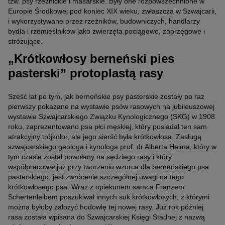
tzw. psy rzeźnickie i masarskie. Były one rozpowszechnione w
Europie Środkowej pod koniec XIX wieku, zwłaszcza w Szwajcarii,
i wykorzystywane przez rzeźników, budowniczych, handlarzy
bydła i rzemieślników jako zwierzęta pociągowe, zaprzęgowe i
stróżujące.
„Krótkowłosy berneński pies
pasterski” protoplastą rasy
Sześć lat po tym, jak berneńskie psy pasterskie zostały po raz
pierwszy pokazane na wystawie psów rasowych na jubileuszowej
wystawie Szwajcarskiego Związku Kynologicznego (SKG) w 1908
roku, zaprezentowano psa płci męskiej, który posiadał ten sam
atrakcyjny trójkolor, ale jego sierść była krótkowłosa. Zasługą
szwajcarskiego geologa i kynologa prof. dr Alberta Heima, który w
tym czasie został powołany na sędziego rasy i który
współpracował już przy tworzeniu wzorca dla berneńskiego psa
pasterskiego, jest zwrócenie szczególnej uwagi na tego
krótkowłosego psa. Wraz z opiekunem samca Franzem
Schertenleibem poszukiwał innych suk krótkowłosych, z którymi
można byłoby założyć hodowlę tej nowej rasy. Już rok później
rasa została wpisana do Szwajcarskiej Księgi Stadnej z nazwą