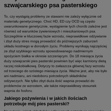
szwajcarskiego psa pasterskiego
To, czy wystąpią problemy ze stawami nie zależy wyłącznie od
materiału genetycznego. Choć HD, ED czy OCD są często
uwarunkowane genetycznie, wystąpienie tych chorób zależne jest
również od warunków żywieniowych i mieszkaniowych psa.
Szczególnie w kluczowej fazie wzrostu, nieprawidłowe odżywianie
i zbyt duży stres mogą prowadzić do późniejszych zaburzeń
układu kostnego w dorosłym życiu. Problemy wynikają najczęściej
ze zbyt szybkiego wzrostu spowodowanego nadmiernym
spożyciem białka w okresie szczenięcym. Do 18 miesiąca życia
duży szwajcarski pies pasterski powinien być więc karmiony dietą
raczej niskobiałkową. Dotyczy to zwłaszcza głównej fazy wzrostu
od trzeciego do szóstego miesiąca życia. Ważne jest, aby nie było
ani nadmiaru, ani niedoboru potrzebnych składników
odżywczych. Nie tylko zbyt duża ilość wapnia prowadzi do
problemów ze wzrostem, ale także nieprawidłowy stosunek
wapnia do fosforu.
Jakiego pożywienia i w jakich ilościach
potrzebuje mój pies pasterski?