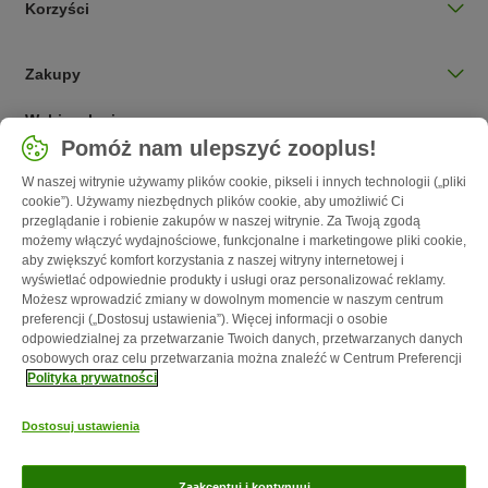
Korzyści
Zakupy
Wybierz kraj
Pomóż nam ulepszyć zooplus!
Polska / PL
W naszej witrynie używamy plików cookie, pikseli i innych technologii („pliki
cookie”). Używamy niezbędnych plików cookie, aby umożliwić Ci
Follow zooplus
przeglądanie i robienie zakupów w naszej witrynie. Za Twoją zgodą
możemy włączyć wydajnościowe, funkcjonalne i marketingowe pliki cookie,
aby zwiększyć komfort korzystania z naszej witryny internetowej i
wyświetlać odpowiednie produkty i usługi oraz personalizować reklamy.
Możesz wprowadzić zmiany w dowolnym momencie w naszym centrum
preferencji („Dostosuj ustawienia”). Więcej informacji o osobie
odpowiedzialnej za przetwarzanie Twoich danych, przetwarzanych danych
osobowych oraz celu przetwarzania można znaleźć w Centrum Preferencji
Polityka prywatności
O nas
Kariera - Kraków
Kariera - Wrocław
Regulamin sklepu
Dostosuj ustawienia
Polityka prywatności
Impressum
Corporate Website
Formularz
odstąpienia od umowy
Kontakt
Informacje o przesyłce
Metody
Zaakceptuj i kontynuuj