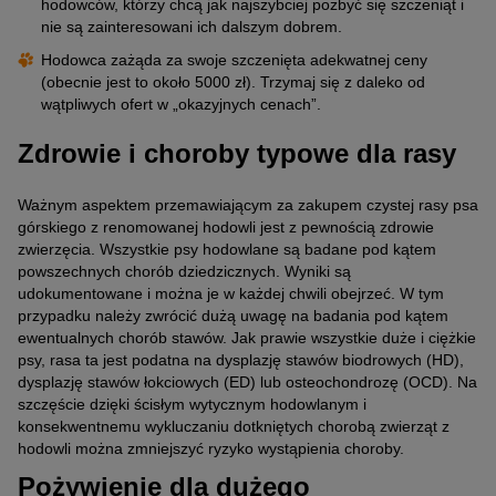
hodowców, którzy chcą jak najszybciej pozbyć się szczeniąt i
nie są zainteresowani ich dalszym dobrem.
Hodowca zażąda za swoje szczenięta adekwatnej ceny
(obecnie jest to około 5000 zł). Trzymaj się z daleko od
wątpliwych ofert w „okazyjnych cenach”.
Zdrowie i choroby typowe dla rasy
Ważnym aspektem przemawiającym za zakupem czystej rasy psa
górskiego z renomowanej hodowli jest z pewnością zdrowie
zwierzęcia. Wszystkie psy hodowlane są badane pod kątem
powszechnych chorób dziedzicznych. Wyniki są
udokumentowane i można je w każdej chwili obejrzeć. W tym
przypadku należy zwrócić dużą uwagę na badania pod kątem
ewentualnych chorób stawów. Jak prawie wszystkie duże i ciężkie
psy, rasa ta jest podatna na dysplazję stawów biodrowych (HD),
dysplazję stawów łokciowych (ED) lub osteochondrozę (OCD). Na
szczęście dzięki ścisłym wytycznym hodowlanym i
konsekwentnemu wykluczaniu dotkniętych chorobą zwierząt z
hodowli można zmniejszyć ryzyko wystąpienia choroby.
Pożywienie dla dużego