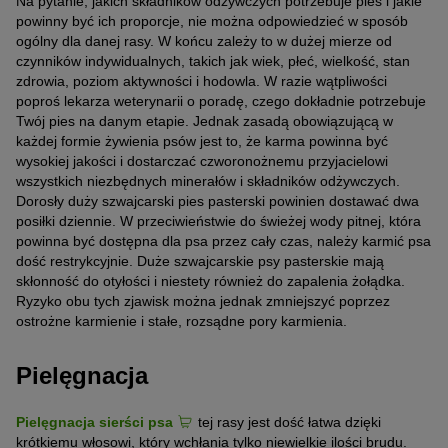
Na pytanie, jakich składników odżywczych potrzebuje pies i jakie
powinny być ich proporcje, nie można odpowiedzieć w sposób
ogólny dla danej rasy. W końcu zależy to w dużej mierze od
czynników indywidualnych, takich jak wiek, płeć, wielkość, stan
zdrowia, poziom aktywności i hodowla. W razie wątpliwości
poproś lekarza weterynarii o poradę, czego dokładnie potrzebuje
Twój pies na danym etapie. Jednak zasadą obowiązującą w
każdej formie żywienia psów jest to, że karma powinna być
wysokiej jakości i dostarczać czworonożnemu przyjacielowi
wszystkich niezbędnych minerałów i składników odżywczych.
Dorosły duży szwajcarski pies pasterski powinien dostawać dwa
posiłki dziennie. W przeciwieństwie do świeżej wody pitnej, która
powinna być dostępna dla psa przez cały czas, należy karmić psa
dość restrykcyjnie. Duże szwajcarskie psy pasterskie mają
skłonność do otyłości i niestety również do zapalenia żołądka.
Ryzyko obu tych zjawisk można jednak zmniejszyć poprzez
ostrożne karmienie i stałe, rozsądne pory karmienia.
Pielęgnacja
Pielęgnacja sierści psa
tej rasy jest dość łatwa dzięki
krótkiemu włosowi, który wchłania tylko niewielkie ilości brudu.