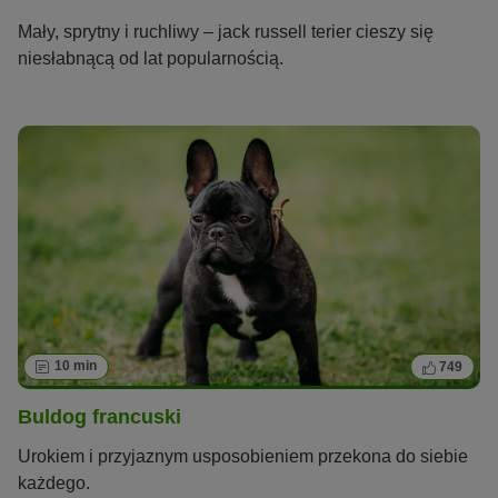
Mały, sprytny i ruchliwy – jack russell terier cieszy się
niesłabnącą od lat popularnością.
10 min
749
Buldog francuski
Urokiem i przyjaznym usposobieniem przekona do siebie
każdego.