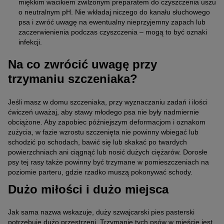
miękkim wacikiem zwilżonym preparatem do czyszczenia uszu
o neutralnym pH. Nie wkładaj niczego do kanału słuchowego
psa i zwróć uwagę na ewentualny nieprzyjemny zapach lub
zaczerwienienia podczas czyszczenia – mogą to być oznaki
infekcji.
Na co zwrócić uwagę przy
trzymaniu szczeniaka?
Jeśli masz w domu szczeniaka, przy wyznaczaniu zadań i ilości
ćwiczeń uważaj, aby stawy młodego psa nie były nadmiernie
obciążone. Aby zapobiec późniejszym deformacjom i oznakom
zużycia, w fazie wzrostu szczenięta nie powinny wbiegać lub
schodzić po schodach, bawić się lub skakać po twardych
powierzchniach ani ciągnąć lub nosić dużych ciężarów. Dorosłe
psy tej rasy także powinny być trzymane w pomieszczeniach na
poziomie parteru, gdzie rzadko muszą pokonywać schody.
Dużo miłości i dużo miejsca
Jak sama nazwa wskazuje, duży szwajcarski pies pasterski
potrzebuje dużo przestrzeni. Trzymanie tych psów w mieście jest