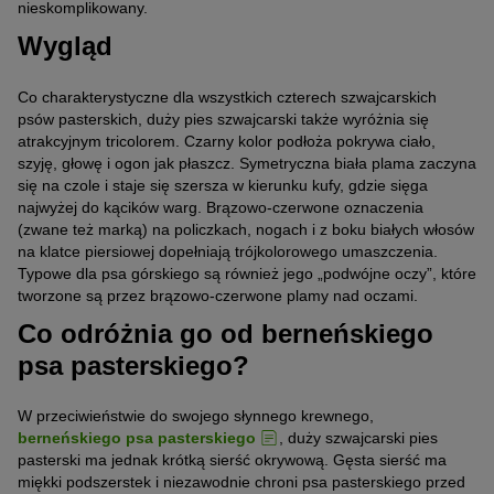
nieskomplikowany.
Wygląd
Co charakterystyczne dla wszystkich czterech szwajcarskich
psów pasterskich, duży pies szwajcarski także wyróżnia się
atrakcyjnym tricolorem. Czarny kolor podłoża pokrywa ciało,
szyję, głowę i ogon jak płaszcz. Symetryczna biała plama zaczyna
się na czole i staje się szersza w kierunku kufy, gdzie sięga
najwyżej do kącików warg. Brązowo-czerwone oznaczenia
(zwane też marką) na policzkach, nogach i z boku białych włosów
na klatce piersiowej dopełniają trójkolorowego umaszczenia.
Typowe dla psa górskiego są również jego „podwójne oczy”, które
tworzone są przez brązowo-czerwone plamy nad oczami.
Co odróżnia go od berneńskiego
psa pasterskiego?
W przeciwieństwie do swojego słynnego krewnego,
berneńskiego psa pasterskiego
, duży szwajcarski pies
pasterski ma jednak krótką sierść okrywową. Gęsta sierść ma
miękki podszerstek i niezawodnie chroni psa pasterskiego przed