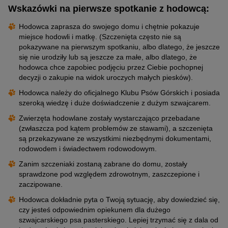
Wskazówki na pierwsze spotkanie z hodowcą:
Hodowca zaprasza do swojego domu i chętnie pokazuje
miejsce hodowli i matkę. (Szczenięta często nie są
pokazywane na pierwszym spotkaniu, albo dlatego, że jeszcze
się nie urodziły lub są jeszcze za małe, albo dlatego, że
hodowca chce zapobiec podjęciu przez Ciebie pochopnej
decyzji o zakupie na widok uroczych małych piesków).
Hodowca należy do oficjalnego Klubu Psów Górskich i posiada
szeroką wiedzę i duże doświadczenie z dużym szwajcarem.
Zwierzęta hodowlane zostały wystarczająco przebadane
(zwłaszcza pod kątem problemów ze stawami), a szczenięta
są przekazywane ze wszystkimi niezbędnymi dokumentami,
rodowodem i świadectwem rodowodowym.
Zanim szczeniaki zostaną zabrane do domu, zostały
sprawdzone pod względem zdrowotnym, zaszczepione i
zaczipowane.
Hodowca dokładnie pyta o Twoją sytuację, aby dowiedzieć się,
czy jesteś odpowiednim opiekunem dla dużego
szwajcarskiego psa pasterskiego. Lepiej trzymać się z dala od