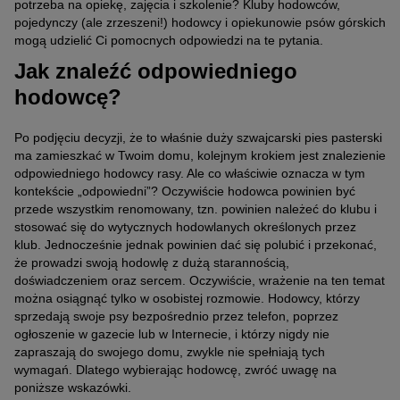
potrzeba na opiekę, zajęcia i szkolenie? Kluby hodowców,
pojedynczy (ale zrzeszeni!) hodowcy i opiekunowie psów górskich
mogą udzielić Ci pomocnych odpowiedzi na te pytania.
Jak znaleźć odpowiedniego
hodowcę?
Po podjęciu decyzji, że to właśnie duży szwajcarski pies pasterski
ma zamieszkać w Twoim domu, kolejnym krokiem jest znalezienie
odpowiedniego hodowcy rasy. Ale co właściwie oznacza w tym
kontekście „odpowiedni”? Oczywiście hodowca powinien być
przede wszystkim renomowany, tzn. powinien należeć do klubu i
stosować się do wytycznych hodowlanych określonych przez
klub. Jednocześnie jednak powinien dać się polubić i przekonać,
że prowadzi swoją hodowlę z dużą starannością,
doświadczeniem oraz sercem. Oczywiście, wrażenie na ten temat
można osiągnąć tylko w osobistej rozmowie. Hodowcy, którzy
sprzedają swoje psy bezpośrednio przez telefon, poprzez
ogłoszenie w gazecie lub w Internecie, i którzy nigdy nie
zapraszają do swojego domu, zwykle nie spełniają tych
wymagań. Dlatego wybierając hodowcę, zwróć uwagę na
poniższe wskazówki.