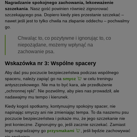
Nagradzanie spokojnego zachowania, lekceważenie
szczekania
. Nasz gość powinien również zignorować
szczekającego psa. Dopiero kiedy pies przestanie szczekać –
nawet jeśli jest to tylko chwila na złapanie oddechu – pochwalmy
go.
Chwaląc to, co pozytywne i ignorując to, co
niepożądane, możemy wpłynąć na
zachowanie psa.
Wskazówka nr 3: Wspólne spacery
Aby dać psu poczucie bezpieczeństwa podczas wspólnego
spaceru, należy zapiąć go na
smycz
w celu treningu
antyszczekowego. Nie ma to być kara, ale przedłużenie
„ochronnej ręki”. Nie pozwólmy, aby pies nas prowadził, ale
nadawajmy mu tempo i kierunek.
Kiedy kogoś spotkamy, kontynuujmy spokojny spacer, nie
napinając smyczy ani nie zmieniając tempa. To da naszemu psu
poczucie bezpieczeństwa i pokaże mu, że jego szczekanie nie
jest konieczne. Zignorujmy go, jeśli zacznie szczekać. Zamiast
tego nagradzajmy go
przysmakami
, jeśli będzie zachowywać
się spokojnie.