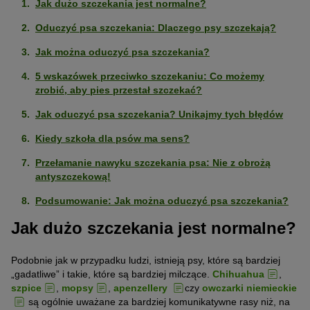
Jak dużo szczekania jest normalne?
Oduczyć psa szczekania: Dlaczego psy szczekają?
Jak można oduczyć psa szczekania?
5 wskazówek przeciwko szczekaniu: Co możemy
zrobić, aby pies przestał szczekać?
Jak oduczyć psa szczekania? Unikajmy tych błędów
Kiedy szkoła dla psów ma sens?
Przełamanie nawyku szczekania psa: Nie z obrożą
antyszczekową!
Podsumowanie: Jak można oduczyć psa szczekania?
Jak dużo szczekania jest normalne?
Podobnie jak w przypadku ludzi, istnieją psy, które są bardziej
„gadatliwe” i takie, które są bardziej milczące.
Chihuahua
,
szpice
,
mopsy
,
apenzellery
czy
owczarki niemieckie
są ogólnie uważane za bardziej komunikatywne rasy niż, na