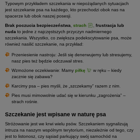
Typowym przykładem szczekania w niepożądanych sytuacjach
jest szczekanie psa na każdego, kto przechodzi obok nas na
spacerze lub obok naszej posesji.
Brak poczucia bezpieczeństwa
,
strach
,
frustracja lub
nuda
to jedne z najczęstszych przyczyn nadmiernego
szczekania. Wszystko, co zwiększa podekscytowanie psa, może
również nasilić szczekanie, na przykład:
Przeniesienie nastroju: Jeśli się denerwujemy lub stresujemy,
nasz pies też będzie odczuwał stres.
Wzmożone oczekiwanie: Mamy
piłkę
w ręku – kiedy
zacznie się zabawa?
Karcimy psa – pies myśli, że „szczekamy” razem z nim.
Pies musi mimowolnie udać się w kierunku „zagrożenia” –
strach rośnie.
Szczekanie jest wpisane w naturę psa
Stróżowanie jest we krwi wielu psów. Szczekaniem sygnalizują
intruza na naszym wspólnym terytorium, niezależnie od tego, czy
jest to listonosz, czy sąsiad parkujący swój samochód na