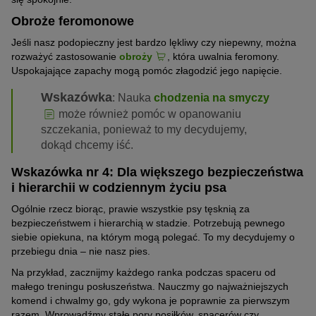
Obroże feromonowe
Jeśli nasz podopieczny jest bardzo lękliwy czy niepewny, można
rozważyć zastosowanie
obroży
, która uwalnia feromony.
Uspokajające zapachy mogą pomóc złagodzić jego napięcie.
Wskazówka
: Nauka
chodzenia na smyczy
może również pomóc w opanowaniu
szczekania, ponieważ to my decydujemy,
dokąd chcemy iść.
Wskazówka nr 4: Dla większego bezpieczeństwa
i hierarchii w codziennym życiu psa
Ogólnie rzecz biorąc, prawie wszystkie psy tęsknią za
bezpieczeństwem i hierarchią w stadzie. Potrzebują pewnego
siebie opiekuna, na którym mogą polegać. To my decydujemy o
przebiegu dnia – nie nasz pies.
Na przykład, zacznijmy każdego ranka podczas spaceru od
małego treningu posłuszeństwa. Nauczmy go najważniejszych
komend i chwalmy go, gdy wykona je poprawnie za pierwszym
razem. Wprowadźmy stałe pory posiłków, spacerów czy