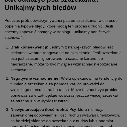
Unikajmy tych błędów
Podczas prób powstrzymywania psa od szczekania, wiele osób
popełnia typowe błędy, które mogą ten proces utrudnić. Jeśli
chcemy zapewnić postępy w treningu, unikajmy poniższych
zachowań:
Brak konsekwencji:
Jednym z największych błędów jest
niekonsekwentne reagowanie na szczekanie. Jeśli szczekanie
psa jest czasami ignorowane, a czasami karane lub
nagradzane, może to być mylące i wzmacniać niepożądane
zachowanie.
Negatywne wzmocnienie:
Wielu opiekunów ma tendencję do
tłumienia szczekania za pomocą kar, co prowadzi do
większego stresu i strachu u psa. Może to zaostrzyć problem,
ponieważ zwierzak będzie wówczas jeszcze więcej szczekał
ze strachu lub w wyniku frustracji.
Niewystarczająca ilość ruchu:
Psy, które nie mają
zapewnionej odpowiedniej ilości ruchu i wyzwań umysłowych,
są bardziej skłonne do szczekania z nudów lub z nadmiaru
energii. Częstym błędem jest zaniedbywanie tych potrzeb