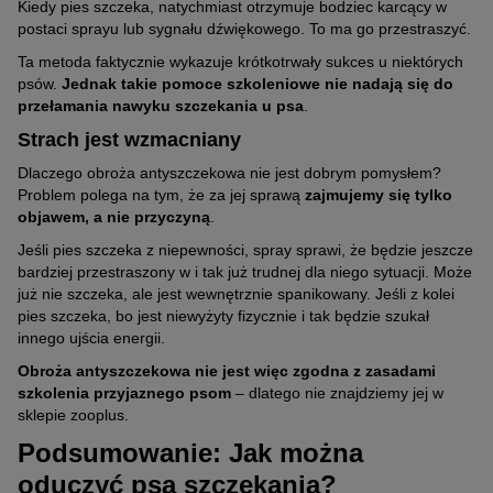
Kiedy pies szczeka, natychmiast otrzymuje bodziec karcący w
postaci sprayu lub sygnału dźwiękowego. To ma go przestraszyć.
Ta metoda faktycznie wykazuje krótkotrwały sukces u niektórych
psów.
Jednak takie pomoce szkoleniowe nie nadają się do
przełamania nawyku szczekania u psa
.
Strach jest wzmacniany
Dlaczego obroża antyszczekowa nie jest dobrym pomysłem?
Problem polega na tym, że za jej sprawą
zajmujemy się tylko
objawem, a nie przyczyną
.
Jeśli pies szczeka z niepewności, spray sprawi, że będzie jeszcze
bardziej przestraszony w i tak już trudnej dla niego sytuacji. Może
już nie szczeka, ale jest wewnętrznie spanikowany. Jeśli z kolei
pies szczeka, bo jest niewyżyty fizycznie i tak będzie szukał
innego ujścia energii.
Obroża antyszczekowa nie jest więc zgodna z zasadami
szkolenia przyjaznego psom
– dlatego nie znajdziemy jej w
sklepie zooplus.
Podsumowanie: Jak można
oduczyć psa szczekania?