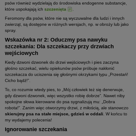
psów również wydzielają do środowiska endogenne substancje,
które uspokajają ich
szczenięta
.
Feromony dla psów, które nie są wyczuwalne dla ludzi i innych
zwierząt, są dostępne w różnych wersjach, np. w obroży lub jako
spray.
Wskazówka nr 2: Oduczmy psa nawyku
szczekania: Dla szczekaczy przy drzwiach
wejściowych
Kiedy dzwoni dzwonek do drzwi wejściowych i pies zaczyna
głośno szczekać, wielu opiekunów psów próbuje nakłonić
szczekacza do uciszenia się głośnymi okrzykami typu „Przestań!
Cicho bądź!”.
To, co rozumie wtedy pies, to „Mój człowiek też się denerwuje,
gdy dzwoni dzwonek, więc wszystko robię dobrze”. Nawet niby
spokojne słowa kierowane do psa sygnalizują mu: „Dobra
robota!”. Zanim więc otworzymy drzwi, z miłością, ale stanowczo
skierujmy psa na stałe miejsce, gdzieś w oddali
. W końcu to
my wydajemy polecenia!
Ignorowanie szczekania