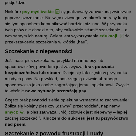
podjeździe.
Niektóre
psy myśliwskie
sygnalizowały zauważoną zwierzynę
poprzez szczekanie. Nic więc dziwnego, że określone rasy lubią
się tym sposobem komunikować bardziej niż inne. W przypadku
tych psów nie chodzi o to, aby całkowicie stłumić szczekanie – a
tym samym ich naturę. Celem jest wykorzystanie
edukacji
do
przekształcenia szczekania w krótkie „hau”.
Szczekanie z niepewności
Jeśli nasz pies szczeka na przykład na inne psy lub
spacerowiczów, powodem jest zazwyczaj
brak poczucia
bezpieczeństwa lub strach
. Dzieje się tak często w przypadku
młodych psów. Na przykład, postrzegają dziwnie ubranego
spacerowicza jako osobę zagrażającą jemu i opiekunowi. Zwykle
to właśnie
nowe sytuacje przerażają psy
.
Często brak pewności siebie opiekuna wzmacnia to zachowanie:
Zbliża się kolejny pies czy „dziwny” przechodzień, napinamy
smycz
, a pies zauważa: „Mój człowiek jest niepewny – lepiej
zacznę szczekać!”.
Kluczem do sukcesu jest tu przywództwo
nad psem
.
Szczekanie z powodu frustracji i nudy