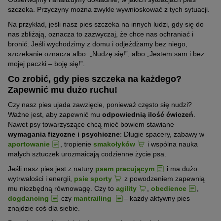
szczeka. Przyczyny można zwykle wywnioskować z tych sytuacji.
Na przykład, jeśli nasz pies szczeka na innych ludzi, gdy się do
nas zbliżają, oznacza to zazwyczaj, że chce nas ochraniać i
bronić. Jeśli wychodzimy z domu i odjeżdżamy bez niego,
szczekanie oznacza albo: „Nudzę się!”, albo „Jestem sam i bez
mojej paczki – boję się!”.
Co zrobić, gdy pies szczeka na każdego?
Zapewnić mu dużo ruchu!
Czy nasz pies ujada zawzięcie, ponieważ często się nudzi?
Ważne jest, aby zapewnić mu
odpowiednią ilość ćwiczeń
.
Nawet psy towarzyszące chcą mieć bowiem stawiane
wymagania fizyczne i psychiczne
: Długie spacery, zabawy w
aportowanie
, tropienie
smakołyków
i wspólna nauka
małych sztuczek urozmaicają codzienne życie psa.
Jeśli nasz pies jest z natury
psem pracującym
i ma dużo
wytrwałości i energii,
psie sporty
z powodzeniem zapewnią
mu niezbędną równowagę. Czy to
agility
,
obedience
,
dogdancing
czy
mantrailing
– każdy aktywny pies
znajdzie coś dla siebie.