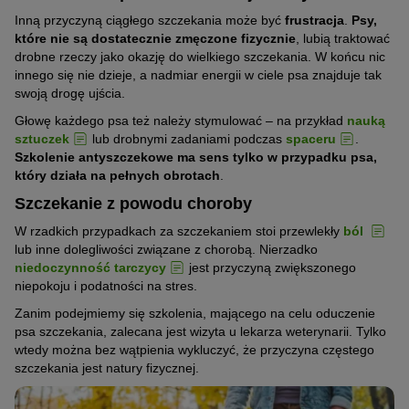
Inną przyczyną ciągłego szczekania może być
frustracja
.
Psy,
które nie są dostatecznie zmęczone fizycznie
, lubią traktować
drobne rzeczy jako okazję do wielkiego szczekania. W końcu nic
innego się nie dzieje, a nadmiar energii w ciele psa znajduje tak
swoją drogę ujścia.
Głowę każdego psa też należy stymulować – na przykład
nauką
sztuczek
lub drobnymi zadaniami podczas
spaceru
.
Szkolenie antyszczekowe ma sens tylko w przypadku psa,
który działa na pełnych obrotach
.
Szczekanie z powodu choroby
W rzadkich przypadkach za szczekaniem stoi przewlekły
ból
lub inne dolegliwości związane z chorobą. Nierzadko
niedoczynność tarczycy
jest przyczyną zwiększonego
niepokoju i podatności na stres.
Zanim podejmiemy się szkolenia, mającego na celu oduczenie
psa szczekania, zalecana jest wizyta u lekarza weterynarii. Tylko
wtedy można bez wątpienia wykluczyć, że przyczyna częstego
szczekania jest natury fizycznej.