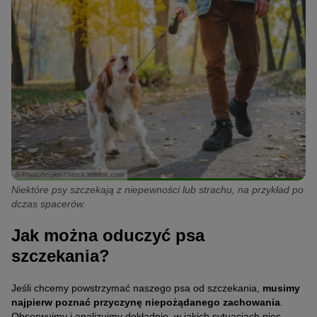
© Photoboyko / stock.adobe.com
Niektóre psy szczekają z niepewności lub strachu, na przykład po
dczas spacerów.
Jak można oduczyć psa
szczekania?
Jeśli chcemy powstrzymać naszego psa od szczekania,
musimy
najpierw poznać przyczynę niepożądanego zachowania
.
Obserwujmy i analizujmy dokładnie, w jakich sytuacjach pies