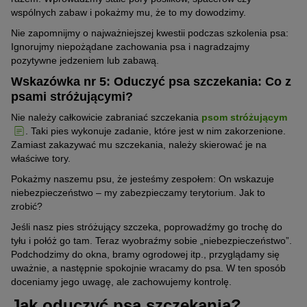
wspólnych zabaw i pokażmy mu, że to my dowodzimy.
Nie zapomnijmy o najważniejszej kwestii podczas szkolenia psa:
Ignorujmy niepożądane zachowania psa i nagradzajmy
pozytywne jedzeniem lub zabawą.
Wskazówka nr 5: Oduczyć psa szczekania: Co z
psami stróżującymi?
Nie należy całkowicie zabraniać szczekania
psom stróżującym
. Taki pies wykonuje zadanie, które jest w nim zakorzenione.
Zamiast zakazywać mu szczekania, należy skierować je na
właściwe tory.
Pokażmy naszemu psu, że jesteśmy zespołem: On wskazuje
niebezpieczeństwo – my zabezpieczamy terytorium. Jak to
zrobić?
Jeśli nasz pies stróżujący szczeka, poprowadźmy go trochę do
tyłu i połóż go tam. Teraz wyobraźmy sobie „niebezpieczeństwo”.
Podchodzimy do okna, bramy ogrodowej itp., przyglądamy się
uważnie, a następnie spokojnie wracamy do psa. W ten sposób
doceniamy jego uwagę, ale zachowujemy kontrolę.
Jak oduczyć psa szczekania?