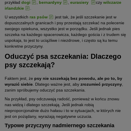
przykład
dogi
,
bernardyny
,
eurasiery
czy
wilczarze
irlandzkie
.
U wszystkich
ras psów
jest tak, że jeśli szczekanie jest w
dopuszczalnych granicach i psy przestają szczekać na polecenie
swojego opiekuna, wszystko jest w porządku. Jeśli jednak pies
szczeka na każdego spacerowicza, każdego gościa i z trudem się
uspokaja, to jest to uciążliwe i niezdrowe, i często są ku temu
konkretne przyczyny.
Oduczyć psa szczekania: Dlaczego
psy szczekają?
Faktem jest, że
psy nie szczekają bez powodu, ale po to, by
wyrazić siebie
. Dlatego ważne jest, aby
zrozumieć przyczyny
,
zanim spróbujemy oduczyć psa szczekania.
Na przykład, psy odczuwają radość, ponieważ w końcu znowu
nas widzą i dlatego szczekają. Jeśli jednak robią
nieproporcjonalnie dużo hałasu i to w sytuacjach, w których nie
jest on pożądany, wyrażają negatywne uczucia.
Typowe przyczyny nadmiernego szczekania