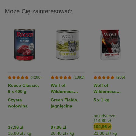
Może Cię zainteresować:
(4280)
(1391)
(205)
Rocco Classic,
Wolf of
Wolf of
6 x 400 g
Wilderness
Wilderness
Monoprotein
Monoprotein
Czysta
Green Fields,
5 x 1 kg
Adult, 6 x 800 g
Sensitive
wołowina
jagnięcina
„Fiery
Volcanoes”,
pojedynczo
114,80 zł
jagnięcina -
104,96 zł
37,96 zł
97,96 zł
bez zbóż
15,80 zł / kg
20,40 zł / kg
21,00 zł / kg
1