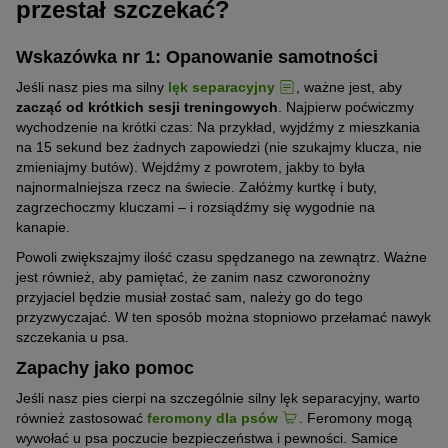
przestał szczekać?
Wskazówka nr 1: Opanowanie samotności
Jeśli nasz pies ma silny
lęk separacyjny
, ważne jest, aby
zacząć od krótkich sesji treningowych
. Najpierw poćwiczmy
wychodzenie na krótki czas: Na przykład, wyjdźmy z mieszkania
na 15 sekund bez żadnych zapowiedzi (nie szukajmy klucza, nie
zmieniajmy butów). Wejdźmy z powrotem, jakby to była
najnormalniejsza rzecz na świecie. Załóżmy kurtkę i buty,
zagrzechoczmy kluczami – i rozsiądźmy się wygodnie na
kanapie.
Powoli zwiększajmy ilość czasu spędzanego na zewnątrz. Ważne
jest również, aby pamiętać, że zanim nasz czworonożny
przyjaciel będzie musiał zostać sam, należy go do tego
przyzwyczajać. W ten sposób można stopniowo przełamać nawyk
szczekania u psa.
Zapachy jako pomoc
Jeśli nasz pies cierpi na szczególnie silny lęk separacyjny, warto
również zastosować
feromony dla psów
. Feromony mogą
wywołać u psa poczucie bezpieczeństwa i pewności. Samice