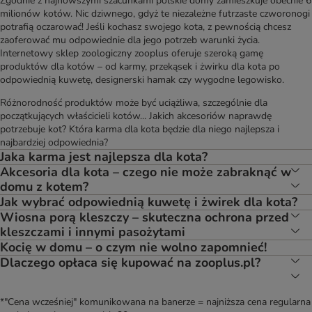
Zgodnie z najnowszymi szacunkami polskie domy zamieszkuje obecnie 6
milionów kotów. Nic dziwnego, gdyż te niezależne futrzaste czworonogi
potrafią oczarować! Jeśli kochasz swojego kota, z pewnością chcesz
zaoferować mu odpowiednie dla jego potrzeb warunki życia.
Internetowy sklep zoologiczny zooplus oferuje szeroką gamę
produktów dla kotów – od karmy, przekąsek i żwirku dla kota po
odpowiednią kuwetę, designerski hamak czy wygodne legowisko.
Różnorodność produktów może być uciążliwa, szczególnie dla
początkujących właścicieli kotów... Jakich akcesoriów naprawdę
potrzebuje kot? Która karma dla kota będzie dla niego najlepsza i
najbardziej odpowiednia?
Jaka karma jest najlepsza dla kota?
Akcesoria dla kota – czego nie może zabraknąć w
domu z kotem?
Jak wybrać odpowiednią kuwetę i żwirek dla kota?
Wiosna porą kleszczy – skuteczna ochrona przed
kleszczami i innymi pasożytami
Kocię w domu – o czym nie wolno zapomnieć!
Dlaczego opłaca się kupować na zooplus.pl?
*"Cena wcześniej" komunikowana na banerze = najniższa cena regularna