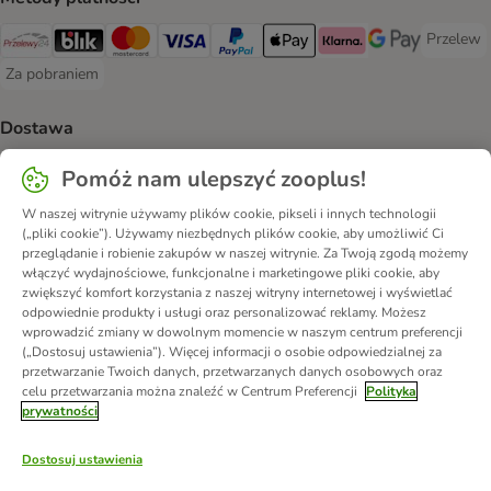
Przelew
Przelew 
Przelewy24 Payment Method
Blik Payment Method
MasterCard Payment Method
Visa Payment Method
PayPal Payment Method
Apple Pay Payment Method
Klarna Payment Method
Google Pay Paym
Za pobraniem
Za pobraniem Payment Method
Dostawa
Paczkomat® Shipping Method
ORLEN Paczka Shipping Method
DPD Shipping Method
Pomóż nam ulepszyć zooplus!
W naszej witrynie używamy plików cookie, pikseli i innych technologii
Bezpieczeństwo
(„pliki cookie”). Używamy niezbędnych plików cookie, aby umożliwić Ci
przeglądanie i robienie zakupów w naszej witrynie. Za Twoją zgodą możemy
Security
Security
Security
Security
włączyć wydajnościowe, funkcjonalne i marketingowe pliki cookie, aby
zwiększyć komfort korzystania z naszej witryny internetowej i wyświetlać
odpowiednie produkty i usługi oraz personalizować reklamy. Możesz
wprowadzić zmiany w dowolnym momencie w naszym centrum preferencji
(„Dostosuj ustawienia”). Więcej informacji o osobie odpowiedzialnej za
przetwarzanie Twoich danych, przetwarzanych danych osobowych oraz
celu przetwarzania można znaleźć w Centrum Preferencji
Polityka
O nas
Kariera - Kraków
Kariera - Wrocław
prywatności
Regulamin sklepu
Polityka prywatności
Impressum
Dostosuj ustawienia
Corporate Website
Formularz odstąpienia od umowy
Kontakt