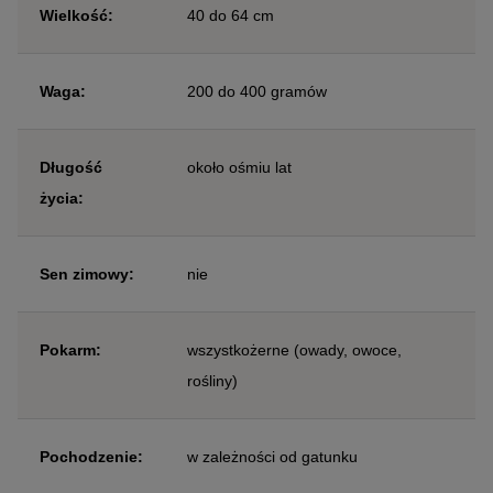
Wielkość:
40 do 64 cm
Waga:
200 do 400 gramów
Długość
około ośmiu lat
życia:
Sen zimowy:
nie
Pokarm:
wszystkożerne (owady, owoce,
rośliny)
Pochodzenie:
w zależności od gatunku