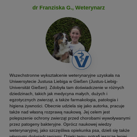
dr Franziska G., Weterynarz
Wszechstronne wykształcenie weterynaryjne uzyskała na
Uniwersytecie Justusa Liebiga w Gießen (Justus-Liebig-
Universität Gießen). Zdobyła tam doświadczenie w różnych
dziedzinach, takich jak medycyna małych, dużych i
egzotycznych zwierząt, a także farmakologia, patologia i
higiena żywności. Obecnie udziela się jako autorka, pracuje
także nad własną rozprawą naukową. Jej celem jest
polepszenie ochrony zwierząt przed chorobami wywoływanymi
przez patogeny bakteryjne. Oprócz naukowej wiedzy
weterynaryjnej, jako szczęśliwa opiekunka psa, dzieli się także
własnymi doświadczeniami. Dzięki temu potrafi jeszcze lepiej