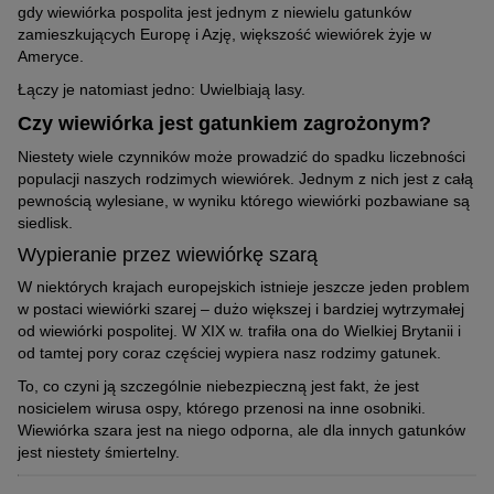
gdy wiewiórka pospolita jest jednym z niewielu gatunków
nie powinno się ich dotykać.
zamieszkujących Europę i Azję, większość wiewiórek żyje w
Ameryce.
Łączy je natomiast jedno: Uwielbiają lasy.
Czy wiewiórka jest gatunkiem zagrożonym?
© Piotr Krzeslak / stock.adobe.com
Niestety wiele czynników może prowadzić do spadku liczebności
Wiewiórki nie zapadają w sen zimowy.
populacji naszych rodzimych wiewiórek. Jednym z nich jest z całą
pewnością wylesiane, w wyniku którego wiewiórki pozbawiane są
siedlisk.
Wypieranie przez wiewiórkę szarą
W niektórych krajach europejskich istnieje jeszcze jeden problem
w postaci wiewiórki szarej – dużo większej i bardziej wytrzymałej
od wiewiórki pospolitej. W XIX w. trafiła ona do Wielkiej Brytanii i
od tamtej pory coraz częściej wypiera nasz rodzimy gatunek.
To, co czyni ją szczególnie niebezpieczną jest fakt, że jest
nosicielem wirusa ospy, którego przenosi na inne osobniki.
Wiewiórka szara jest na niego odporna, ale dla innych gatunków
jest niestety śmiertelny.