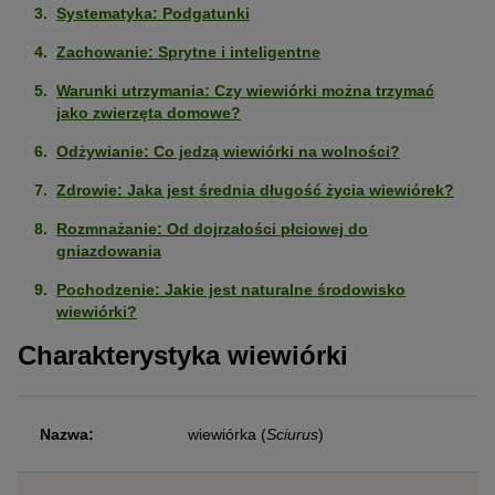
Systematyka: Podgatunki
Zachowanie: Sprytne i inteligentne
Warunki utrzymania: Czy wiewiórki można trzymać
jako zwierzęta domowe?
Odżywianie: Co jedzą wiewiórki na wolności?
Zdrowie: Jaka jest średnia długość życia wiewiórek?
Rozmnażanie: Od dojrzałości płciowej do
gniazdowania
Pochodzenie: Jakie jest naturalne środowisko
wiewiórki?
Charakterystyka wiewiórki
Nazwa:
wiewiórka (
Sciurus
)