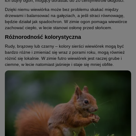
ich bujny ogon, mogący dorastać do 20 centymetrów długości.
Dzięki niemu wiewiórka może bez problemu skakać między
drzewami i balansować na gałęziach, a jeśli straci równowagę,
będzie działał jak spadochron. W zimie ogon pomaga wiewiórce
zachować ciepło, w lecie stanowi osłonę przed słońcem.
Różnorodność kolorystyczna
Rudy, brązowy lub czarny – kolory sierści wiewiórek mogą być
bardzo różne i zmieniać się wraz z porami roku, mogą również
różnić się lokalnie. W zimie futro wiewiórek jest raczej grube i
ciemne, w lecie natomiast jaśnieje i staje się mniej obfite.