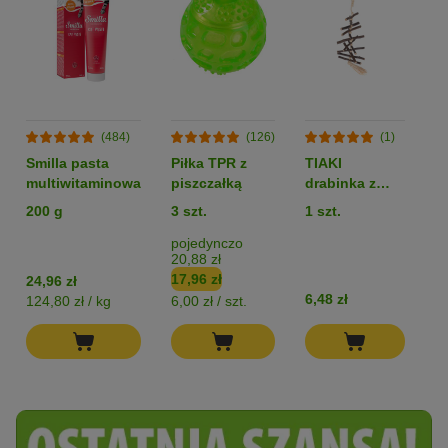
(484)
(126)
(1)
Smilla pasta
Piłka TPR z
TIAKI
T
multiwitaminowa
piszczałką
drabinka z
z
drewna
200 g
3 szt.
1 szt.
Dł
jabłoni
x
pojedynczo
20,88 zł
17,96 zł
24,96 zł
6,48 zł
12
124,80 zł / kg
6,00 zł / szt.