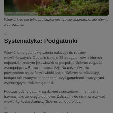
© jurra8 / stock.adobe.com
Wiewiórki to nie tylko prawdziwi mistrzowie wspinaczki, ale równie
ż żerowania.
Systematyka: Podgatunki
Wiewiórka to gatunek gryzonia należący do rodziny
wiewiórkowatych. Obecnie istnieje 28 podgatunków, z których
najbardziej znanym jest wiewiórka pospolita
(Sciurus vulgaris)
,
występująca w Europie i części Azji. Na całym świecie
powszechne są także wiewiórki szare
(Sciurus carolinensis)
,
będące tak zwanymi neozoonami, czyli gatunkami inwazyjnymi
wypierającymi rodzime gatunki.
Podczas gdy te gatunki są dzikimi zwierzętami, inne można
trzymać jako zwierzęta domowe. Zaliczamy do nich na przykład
wiewiórkę kostarykańską
(Sciurus variegatoides)
.