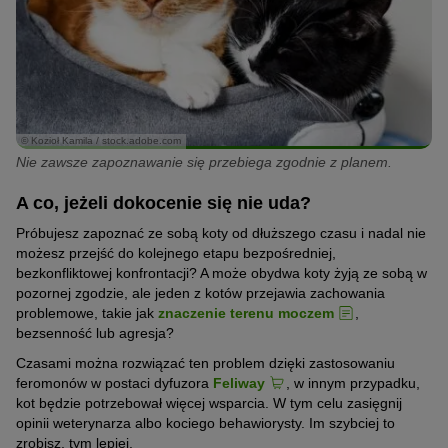
© Kozioł Kamila / stock.adobe.com
Nie zawsze zapoznawanie się przebiega zgodnie z planem.
A co, jeżeli dokocenie się nie uda?
Próbujesz zapoznać ze sobą koty od dłuższego czasu i nadal nie
możesz przejść do kolejnego etapu bezpośredniej,
bezkonfliktowej konfrontacji? A może obydwa koty żyją ze sobą w
pozornej zgodzie, ale jeden z kotów przejawia zachowania
problemowe, takie jak
znaczenie terenu moczem
,
bezsenność lub agresja?
Czasami można rozwiązać ten problem dzięki zastosowaniu
feromonów w postaci dyfuzora
Feliway
, w innym przypadku,
kot będzie potrzebował więcej wsparcia. W tym celu zasięgnij
opinii weterynarza albo kociego behawiorysty. Im szybciej to
zrobisz, tym lepiej.