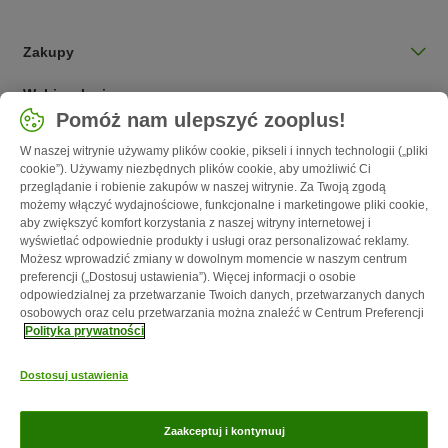
Zakupy
Wybierz kraj
Pomóż nam ulepszyć zooplus!
Polska / PL
W naszej witrynie używamy plików cookie, pikseli i innych technologii („pliki
cookie”). Używamy niezbędnych plików cookie, aby umożliwić Ci
Follow zooplus
przeglądanie i robienie zakupów w naszej witrynie. Za Twoją zgodą
możemy włączyć wydajnościowe, funkcjonalne i marketingowe pliki cookie,
aby zwiększyć komfort korzystania z naszej witryny internetowej i
wyświetlać odpowiednie produkty i usługi oraz personalizować reklamy.
Możesz wprowadzić zmiany w dowolnym momencie w naszym centrum
preferencji („Dostosuj ustawienia”). Więcej informacji o osobie
odpowiedzialnej za przetwarzanie Twoich danych, przetwarzanych danych
osobowych oraz celu przetwarzania można znaleźć w Centrum Preferencji
Polityka prywatności
O nas
Kariera - Kraków
Kariera - Wrocław
Regulamin sklepu
Dostosuj ustawienia
Polityka prywatności
Impressum
Corporate Website
Formularz
odstąpienia od umowy
Kontakt
Informacje o przesyłce
Metody
Zaakceptuj i kontynuuj
płatności
Program partnerski
Korzyści