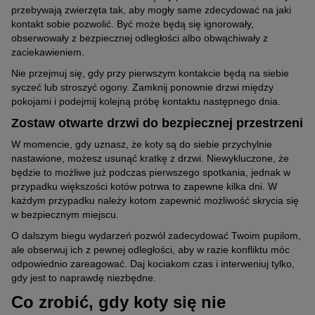
przebywają zwierzęta tak, aby mogły same zdecydować na jaki
kontakt sobie pozwolić. Być może będą się ignorowały,
obserwowały z bezpiecznej odległości albo obwąchiwały z
zaciekawieniem.
Nie przejmuj się, gdy przy pierwszym kontakcie będą na siebie
syczeć lub stroszyć ogony. Zamknij ponownie drzwi między
pokojami i podejmij kolejną próbę kontaktu następnego dnia.
Zostaw otwarte drzwi do bezpiecznej przestrzeni
W momencie, gdy uznasz, że koty są do siebie przychylnie
nastawione, możesz usunąć kratkę z drzwi. Niewykluczone, że
będzie to możliwe już podczas pierwszego spotkania, jednak w
przypadku większości kotów potrwa to zapewne kilka dni. W
każdym przypadku należy kotom zapewnić możliwość skrycia się
w bezpiecznym miejscu.
O dalszym biegu wydarzeń pozwól zadecydować Twoim pupilom,
ale obserwuj ich z pewnej odległości, aby w razie konfliktu móc
odpowiednio zareagować. Daj kociakom czas i interweniuj tylko,
gdy jest to naprawdę niezbędne.
Co zrobić, gdy koty się nie