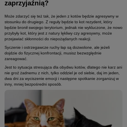
zaprzyjaźnią?
Może zdarzyć się też tak, że jeden z kotów będzie agresywny w
stosunku do drugiego. Z reguły będzie to kot rezydent, który
będzie bronił swojego terytorium, jednak nie wykluczone, że nowo
przybyły kot, który jest z natury lękliwy czy agresywny, może
przejawiać skłonności do niepożądanych reakcji.
Syczenie i ostrzegawcze ruchy łap są dozwolone, ale jeżeli
dojdzie do fizycznej konfrontacji, musisz bezwzględnie
zareagować.
Jest to sytuacja stresująca dla obydwu kotów, dlatego nie karz ani
nie groź żadnemu z nich, tylko oddziel je od siebie, daj im jeden,
dwa dni za wyciszenie emocji i następne spotkanie zorganizuj w
inny, mniej bezpośredni sposób.