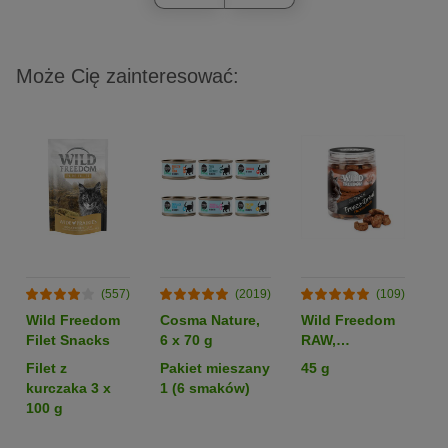
Może Cię zainteresować:
(557)
(2019)
(109)
Wild Freedom
Cosma Nature,
Wild Freedom
C
Filet Snacks
6 x 70 g
RAW,
S
liofilizowane
l
Filet z
Pakiet mieszany
45 g
Kr
serca kurze
kurczaka 3 x
1 (6 smaków)
100 g