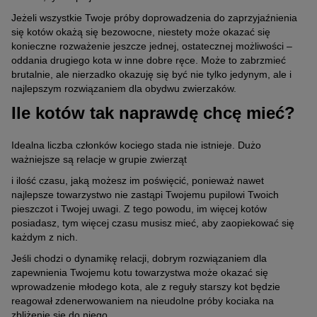
Jeżeli wszystkie Twoje próby doprowadzenia do zaprzyjaźnienia
się kotów okażą się bezowocne, niestety może okazać się
konieczne rozważenie jeszcze jednej, ostatecznej możliwości –
oddania drugiego kota w inne dobre ręce. Może to zabrzmieć
brutalnie, ale nierzadko okazuję się być nie tylko jedynym, ale i
najlepszym rozwiązaniem dla obydwu zwierzaków.
Ile kotów tak naprawdę chcę mieć?
Idealna liczba członków kociego stada nie istnieje. Dużo
ważniejsze są relacje w grupie zwierząt
i ilość czasu, jaką możesz im poświęcić, ponieważ nawet
najlepsze towarzystwo nie zastąpi Twojemu pupilowi Twoich
pieszczot i Twojej uwagi. Z tego powodu, im więcej kotów
posiadasz, tym więcej czasu musisz mieć, aby zaopiekować się
każdym z nich.
Jeśli chodzi o dynamikę relacji, dobrym rozwiązaniem dla
zapewnienia Twojemu kotu towarzystwa może okazać się
wprowadzenie młodego kota, ale z reguły starszy kot będzie
reagował zdenerwowaniem na nieudolne próby kociaka na
zbliżenie się do niego.