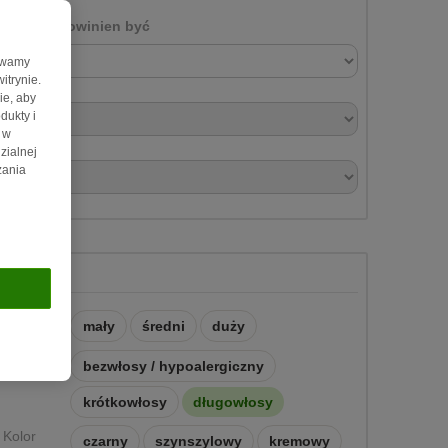
Mój kot powinien być
żywamy
itrynie.
ie, aby
dukty i
 w
zialnej
zania
Wygląd
Rozmiar
mały
średni
duży
Włosy
bezwłosy / hypoalergiczny
krótkowłosy
długowłosy
Kolor
czarny
szynszylowy
kremowy