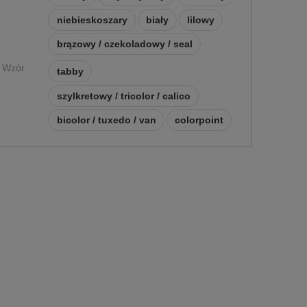
niebieskoszary
biały
lilowy
brązowy / czekoladowy / seal
Wzór
tabby
szylkretowy / tricolor / calico
bicolor / tuxedo / van
colorpoint