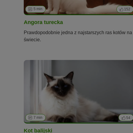
5 min
152
Angora turecka
Prawdopodobnie jedna z najstarszych ras kotów na
świecie.
7 min
54
Kot balijski