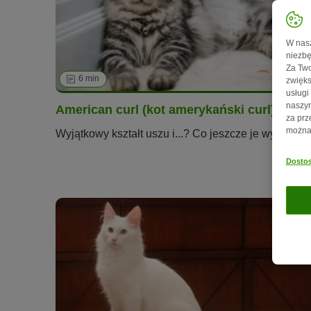
W nasz
niezbę
Za Two
6 min
74
zwięks
usługi
naszym
American curl (kot amerykański curl)
za prz
można 
Wyjątkowy kształt uszu i...? Co jeszcze je wyróżnia
Dostos