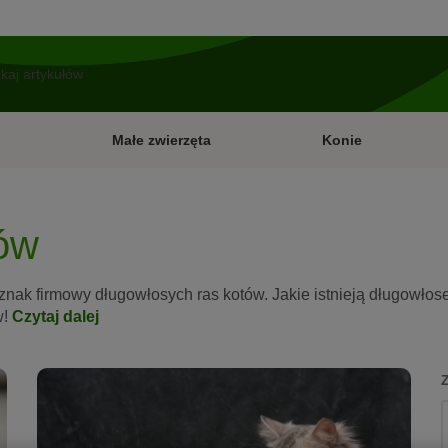
Małe zwierzęta
Konie
tów
znak firmowy długowłosych ras kotów. Jakie istnieją długowłose
w!
Czytaj dalej