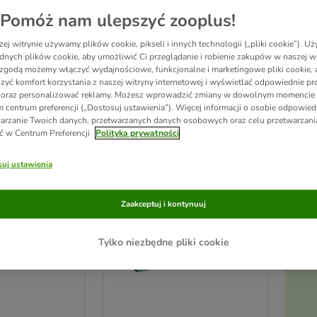
Pomóż nam ulepszyć zooplus!
ej witrynie używamy plików cookie, pikseli i innych technologii („pliki cookie”). 
dnych plików cookie, aby umożliwić Ci przeglądanie i robienie zakupów w naszej wi
zgodą możemy włączyć wydajnościowe, funkcjonalne i marketingowe pliki cookie, 
yników
zyć komfort korzystania z naszej witryny internetowej i wyświetlać odpowiednie pro
 oraz personalizować reklamy. Możesz wprowadzić zmiany w dowolnym momencie
 centrum preferencji („Dostosuj ustawienia”). Więcej informacji o osobie odpowiedz
ve been changed
arzanie Twoich danych, przetwarzanych danych osobowych oraz celu przetwarzan
ć w Centrum Preferencji
Polityka prywatności
uj ustawienia
Zaakceptuj i kontynuuj
Tylko niezbędne pliki cookie