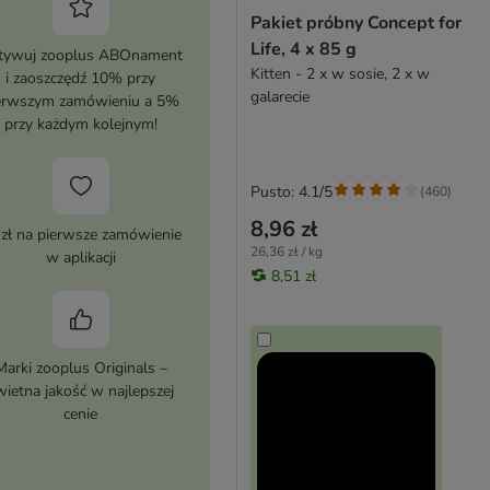
Pakiet próbny Concept for
Life, 4 x 85 g
tywuj zooplus ABOnament
Kitten - 2 x w sosie, 2 x w
i zaoszczędź 10% przy
galarecie
erwszym zamówieniu a 5%
przy każdym kolejnym!
Pusto: 4.1/5
(
460
)
8,96 zł
 zł na pierwsze zamówienie
26,36 zł / kg
w aplikacji
8,51 zł
Marki zooplus Originals –
wietna jakość w najlepszej
cenie