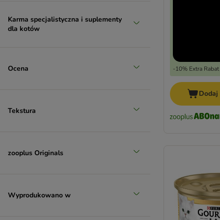
Karmy diabetic
Karmy gastrointestinal
Karma specjalistyczna i suplementy
dla kotów
Karmy hipoalergiczne
Karmy o wysokiej zawartości mięsa
Karmy urinary
Karmy sensitive
Ocena
-10% Extra Rabat
Karmy bez kurczaka
Karmy z kurczakiem
Dodaj
Karmy z tuńczykiem
Tekstura
Karmy rybne
zooplus Originals
Wyprodukowano w