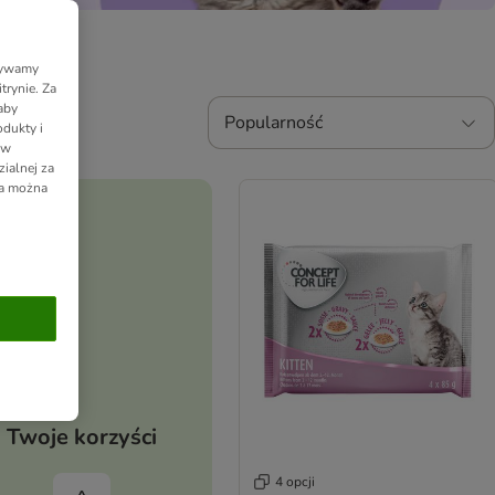
Używamy
trynie. Za
aby
Popularność
dukty i
 w
ialnej za
ia można
Twoje korzyści
4 opcji