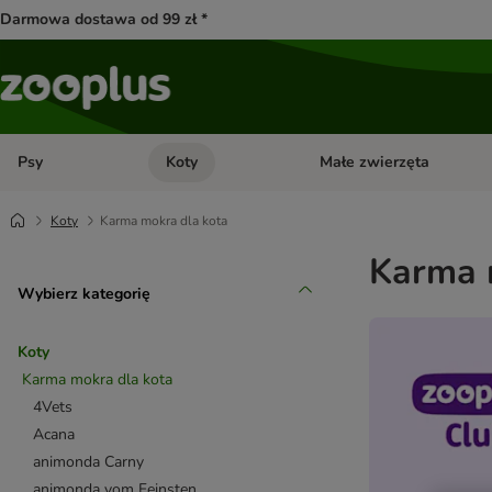
Darmowa dostawa od 99 zł *
Psy
Koty
Małe zwierzęta
Otwórz menu kategorii: Psy
Otwórz menu kategorii: Kot
Koty
Karma mokra dla kota
Karma 
Wybierz kategorię
Koty
Karma mokra dla kota
4Vets
Acana
animonda Carny
animonda vom Feinsten