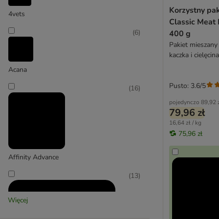
Korzystny pak
Concept for Life
4vets
Classic Meat
Concept for Life Veterinary Diet
(
6
)
400 g
Cosma
Pakiet mieszany 2
Cosma Nature
kaczka i cielęcina
Crave
wołowina)
Acana
Disugual
Dogs'n Tiger
Pusto: 3.6/5
(
16
)
Dolina Noteci
pojedynczo
89,92 
Encore
79,96 zł
Eukanuba
16,64 zł / kg
75,96 zł
Felix
Feringa
Affinity Advance
Fitmin
Forza10
(
13
)
Gourmet Gold
GRAU
Więcej
GranataPet