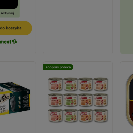
- Aktywuj
 do koszyka
zooplus poleca