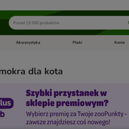
Szukaj
produktów
Akwarystyka
Ptaki
Konie
y
Otwórz menu kategorii: Małe zwierzęta
Otwórz menu kategorii: Akwaryst
Otwórz men
mokra dla kota