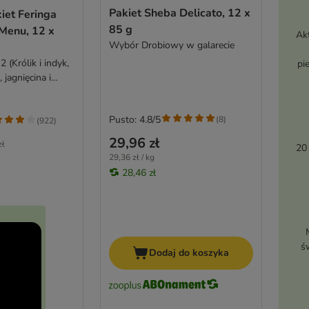
Pakiet Sheba Delicato, 12 x
iet Feringa
85 g
 Menu, 12 x
Ak
Wybór Drobiowy w galarecie
 (Królik i indyk,
pi
, jagnięcina i
Pusto: 4.8/5
(
8
)
(
922
)
29,96 zł
zł
20
29,36 zł / kg
28,46 zł
ś
Dodaj do koszyka