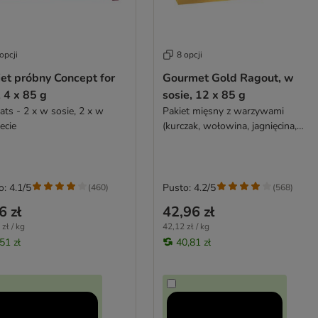
opcji
8 opcji
et próbny Concept for
Gourmet Gold Ragout, w
, 4 x 85 g
sosie, 12 x 85 g
ats - 2 x w sosie, 2 x w
Pakiet mięsny z warzywami
ecie
(kurczak, wołowina, jagnięcina,
indyk)
o: 4.1/5
Pusto: 4.2/5
(
460
)
(
568
)
6 zł
42,96 zł
zł / kg
42,12 zł / kg
51 zł
40,81 zł