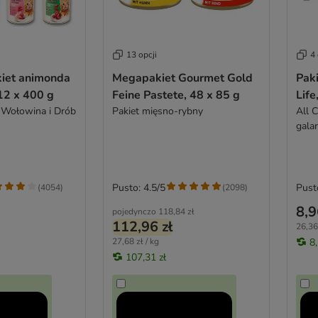
13 opcji
4 
kiet animonda
Megapakiet Gourmet Gold
Paki
12 x 400 g
Feine Pastete, 48 x 85 g
Life
 Wołowina i Drób
Pakiet mięsno-rybny
All C
galar
Pusto: 4.5/5
Pust
(
4054
)
(
2098
)
8,9
pojedynczo
118,84 zł
112,96 zł
26,36 
27,68 zł / kg
8,
107,31 zł