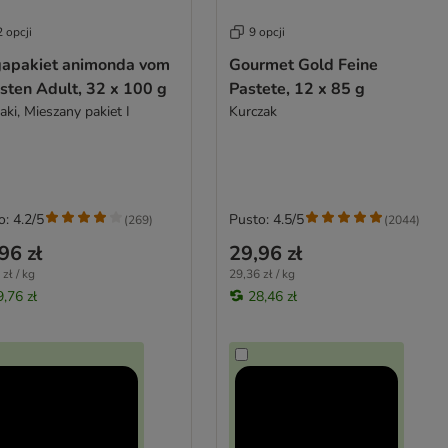
 opcji
9 opcji
apakiet animonda vom
Gourmet Gold Feine
sten Adult, 32 x 100 g
Pastete, 12 x 85 g
ki, Mieszany pakiet I
Kurczak
o: 4.2/5
Pusto: 4.5/5
(
269
)
(
2044
)
96 zł
29,96 zł
zł / kg
29,36 zł / kg
9,76 zł
28,46 zł