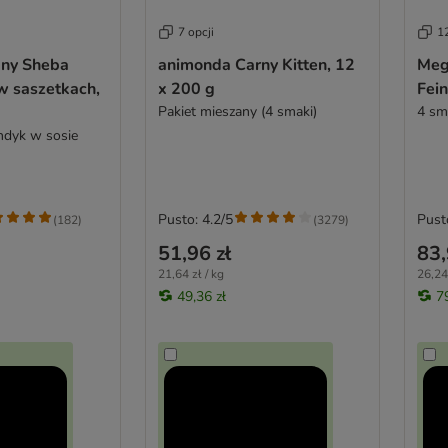
7 opcji
12
any Sheba
animonda Carny Kitten, 12
Meg
w saszetkach,
x 200 g
Fein
Pakiet mieszany (4 smaki)
4 sma
indyk w sosie
Pusto: 4.2/5
Pust
(
182
)
(
3279
)
51,96 zł
83,
21,64 zł / kg
26,24 
49,36 zł
7