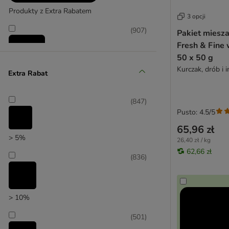
Lucky Lou
Produkty z Extra Rabatem
MAC's
3 opcji
Affinity Ultima
MAC's Vetcare
(
907
)
Pakiet miesz
mera
Fresh & Fine 
Miamor
50 x 50 g
MjAMjAM
Kurczak, drób i 
Extra Rabat
Mjau
Promocje
My Star
(
569
)
(
847
)
Natural Trainer
Pusto: 4.5/5
Nature's Variety
65,96 zł
Nutrivet
> 5%
26,40 zł / kg
Pan Mięsko
62,66 zł
Pawsome
(
836
)
zooplus poleca
Perfect Fit
Porta 21
PrimaCat
> 10%
PURINA PRO PLAN
(
501
)
Purizon