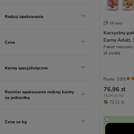
SPECIFIC Veterinary Diet
STRAYZ
Rodzaj opakowania
Terra Felis
16 opcji
Thrive Complete
Tigeria
Korzystny pa
Carny Adult, 
Ultima
Cena
Pakiet mieszany
Venandi Animal
(4 smaki)
Virbac
Vitakraft Poesie
Karmy specjalistyczne
Wellness Core
Wiejska Zagroda
Pusto: 3.9/5
Wild Freedom
76,96 zł
Rozmiar opakowania mokrej karmy
Whiskas
16,04 zł / kg
na jednostkę
WOW Cat
73,11 zł
Yarrah Bio
zooplus Bio
Cena za kg
ZiwiPeak
Karmy bezzbożowe