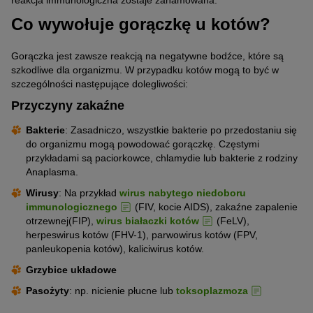
Co wywołuje gorączkę u kotów?
Gorączka jest zawsze reakcją na negatywne bodźce, które są
szkodliwe dla organizmu. W przypadku kotów mogą to być w
szczególności następujące dolegliwości:
Przyczyny zakaźne
Bakterie
: Zasadniczo, wszystkie bakterie po przedostaniu się
do organizmu mogą powodować gorączkę. Częstymi
przykładami są paciorkowce, chlamydie lub bakterie z rodziny
Anaplasma.
Wirusy
: Na przykład
wirus nabytego niedoboru
immunologicznego
(FIV, kocie AIDS), zakaźne zapalenie
otrzewnej(FIP),
wirus białaczki kotów
(FeLV),
herpeswirus kotów (FHV-1), parwowirus kotów (FPV,
panleukopenia kotów), kaliciwirus kotów.
Grzybice układowe
Pasożyty
: np. nicienie płucne lub
toksoplazmoza