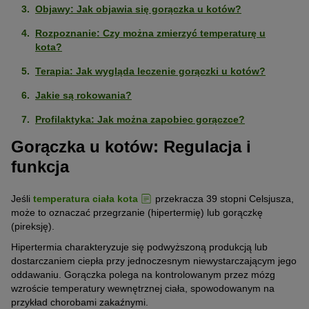
Objawy: Jak objawia się gorączka u kotów?
Rozpoznanie: Czy można zmierzyć temperaturę u
kota?
Terapia: Jak wygląda leczenie gorączki u kotów?
Jakie są rokowania?
Profilaktyka: Jak można zapobiec gorączce?
Gorączka u kotów: Regulacja i
funkcja
Jeśli
temperatura ciała kota
przekracza 39 stopni Celsjusza,
może to oznaczać przegrzanie (hipertermię) lub gorączkę
(pireksję).
Hipertermia charakteryzuje się podwyższoną produkcją lub
dostarczaniem ciepła przy jednoczesnym niewystarczającym jego
oddawaniu. Gorączka polega na kontrolowanym przez mózg
wzroście temperatury wewnętrznej ciała, spowodowanym na
przykład chorobami zakaźnymi.