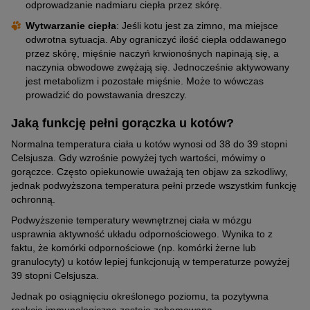
odprowadzanie nadmiaru ciepła przez skórę.
Wytwarzanie ciepła
: Jeśli kotu jest za zimno, ma miejsce
odwrotna sytuacja. Aby ograniczyć ilość ciepła oddawanego
przez skórę, mięśnie naczyń krwionośnych napinają się, a
naczynia obwodowe zwężają się. Jednocześnie aktywowany
jest metabolizm i pozostałe mięśnie. Może to wówczas
prowadzić do powstawania dreszczy.
Jaką funkcję pełni gorączka u kotów?
Normalna temperatura ciała u kotów wynosi od 38 do 39 stopni
Celsjusza. Gdy wzrośnie powyżej tych wartości, mówimy o
gorączce. Często opiekunowie uważają ten objaw za szkodliwy,
jednak podwyższona temperatura pełni przede wszystkim funkcję
ochronną.
Podwyższenie temperatury wewnętrznej ciała w mózgu
usprawnia aktywność układu odpornościowego. Wynika to z
faktu, że komórki odpornościowe (np. komórki żerne lub
granulocyty) u kotów lepiej funkcjonują w temperaturze powyżej
39 stopni Celsjusza.
Jednak po osiągnięciu określonego poziomu, ta pozytywna
reakcja immunologiczna zostaje zahamowana.