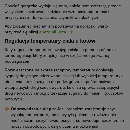
Chociaż gorączka wydaje się nam, opiekunom zwierząt, przede
wszystkim niezdrowa, jej działanie wzmacnia odporność i
przyczynia się do zwalczania czynników zakaźnych.
Aby zrozumieć mechanizm powstawania gorączki, warto
przyjrzeć się bliżej
anatomii kota
:
Regulacja temperatury ciała u kotów
Koty regulują temperaturę swojego ciała za pomocą ośrodka
termoregulacji, który znajduje się w części mózgu zwanej
podwzgórzem.
Rozmieszczone na skórze receptory temperatury odbierają
sygnały dotyczące odczuwanej niskiej lub wysokiej temperatury z
otoczenia i przekazują je do podwzgórza za pośrednictwem
wstępujących dróg czuciowych. Z kolei za sprawą zstępujących
dróg nerwowych mózg przekazuje sygnały do mięśni i gruczołów
potowych.
Odprowadzanie ciepła
: Jeśli organizm zarejestruje zbyt
wysoką temperaturę, mózg wysyła polecenie rozluźnienia
mięśni ścian naczyń krwionośnych, co powoduje rozszerzenie
naczyń obwodowych, dzięki czemu możliwe jest