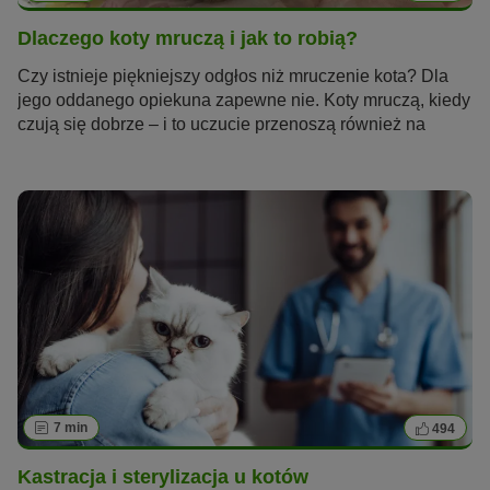
Dlaczego koty mruczą i jak to robią?
Czy istnieje piękniejszy odgłos niż mruczenie kota? Dla
jego oddanego opiekuna zapewne nie. Koty mruczą, kiedy
czują się dobrze – i to uczucie przenoszą również na
swojego człowieka. Jednak koty mruczą także z innych
powodów, na przykład, kiedy coś je boli lub odczuwają
stres. Dlaczego koty mruczą i w jaki sposób produkują ten
ciągły, motoryczny dźwięk?
7 min
494
Kastracja i sterylizacja u kotów