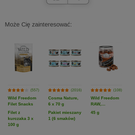
Może Cię zainteresować:
(557)
(2016)
(108)
Wild Freedom
Cosma Nature,
Wild Freedom
C
Filet Snacks
6 x 70 g
RAW,
S
liofilizowane
l
Filet z
Pakiet mieszany
45 g
Kr
serca kurze
kurczaka 3 x
1 (6 smaków)
100 g