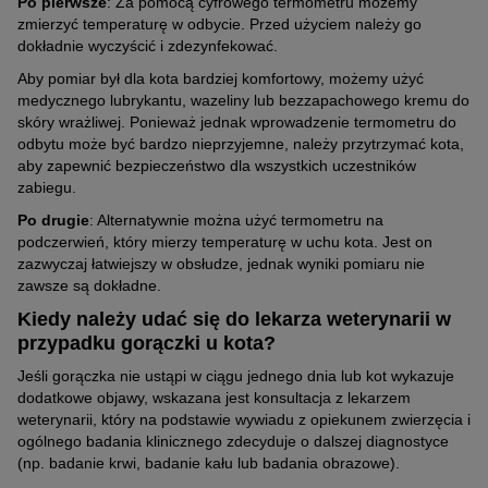
Po pierwsze
: Za pomocą cyfrowego termometru możemy
zmierzyć temperaturę w odbycie. Przed użyciem należy go
dokładnie wyczyścić i zdezynfekować.
Aby pomiar był dla kota bardziej komfortowy, możemy użyć
medycznego lubrykantu, wazeliny lub bezzapachowego kremu do
skóry wrażliwej. Ponieważ jednak wprowadzenie termometru do
odbytu może być bardzo nieprzyjemne, należy przytrzymać kota,
aby zapewnić bezpieczeństwo dla wszystkich uczestników
zabiegu.
Po drugie
: Alternatywnie można użyć termometru na
podczerwień, który mierzy temperaturę w uchu kota. Jest on
zazwyczaj łatwiejszy w obsłudze, jednak wyniki pomiaru nie
zawsze są dokładne.
Kiedy należy udać się do lekarza weterynarii w
przypadku gorączki u kota?
Jeśli gorączka nie ustąpi w ciągu jednego dnia lub kot wykazuje
dodatkowe objawy, wskazana jest konsultacja z lekarzem
weterynarii, który na podstawie wywiadu z opiekunem zwierzęcia i
ogólnego badania klinicznego zdecyduje o dalszej diagnostyce
(np. badanie krwi, badanie kału lub badania obrazowe).