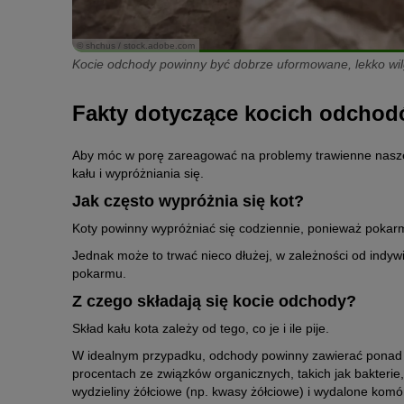
© shchus / stock.adobe.com
Kocie odchody powinny być dobrze uformowane, lekko wil
Fakty dotyczące kocich odcho
Aby móc w porę zareagować na problemy trawienne nasze
kału i wypróżniania się.
Jak często wypróżnia się kot?
Koty powinny wypróżniać się codziennie, ponieważ poka
Jednak może to trwać nieco dłużej, w zależności od indywi
pokarmu.
Z czego składają się kocie odchody?
Skład kału kota zależy od tego, co je i ile pije.
W idealnym przypadku, odchody powinny zawierać ponad 
procentach ze związków organicznych, takich jak bakteri
wydzieliny żółciowe (np. kwasy żółciowe) i wydalone komór