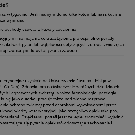
cie?
 raz w tygodniu. Jeśli mamy w domu kilka kotów lub nasz kot ma
tsza wymiana.
cie odchody usuwać z kuwety codziennie.
cyjnym i nie mają na celu zastąpienia profesjonalnej porady
kichkolwiek pytań lub wątpliwości dotyczących zdrowia zwierzęcia
rii uprawnionym do wykonywania zawodu.
terynaryjne uzyskała na Uniwersytecie Justusa Liebiga w
tät Gießen). Zdobyła tam doświadczenie w różnych dziedzinach,
ych i egzotycznych zwierząt, a także farmakologia, patologia i
la się jako autorka, pracuje także nad własną rozprawą
szenie ochrony zwierząt przed chorobami wywoływanymi przez
ukowej wiedzy weterynaryjnej, jako szczęśliwa opiekunka psa,
dczeniami. Dzięki temu potrafi jeszcze lepiej zrozumieć i wyjaśnić
powtarzające się pytania opiekunów dotyczące zachowania i