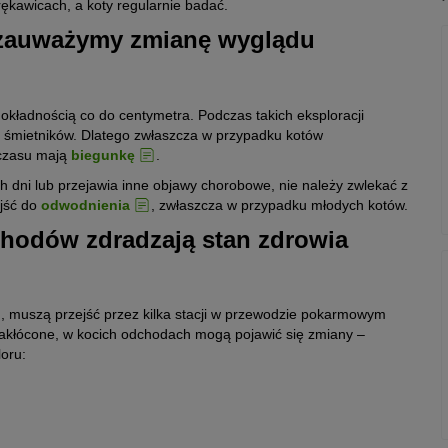
ękawicach, a koty regularnie badać.
li zauważymy zmianę wyglądu
dokładnością co do centymetra. Podczas takich eksploracji
ze śmietników. Dlatego zwłaszcza w przypadku kotów
 czasu mają
biegunkę
.
h dni lub przejawia inne objawy chorobowe, nie należy zwlekać z
ojść do
odwodnienia
, zwłaszcza w przypadku młodych kotów.
chodów zdradzają stan zdrowia
, muszą przejść przez kilka stacji w przewodzie pokarmowym
ie zakłócone, w kocich odchodach mogą pojawić się zmiany –
loru: