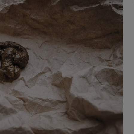
ie wody z kału. Jeśli treść jelitowa zbyt długo w nim pozostaje,
dchody stają się twarde. Twardy kał świadczy zatem o tym, że
 mogą one być spowodowane zablokowaniem jego światła przez
nnościowe z kolei mogą być wynikiem na przykład narkozy lub