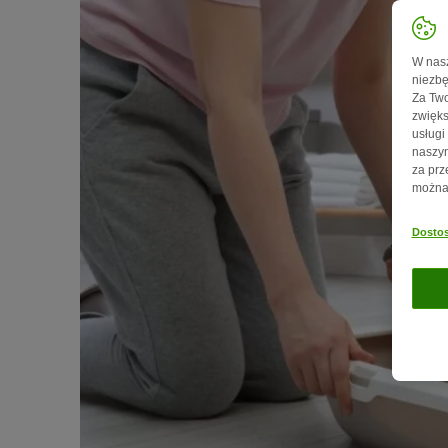
W nasz
niezbę
Za Two
zwięks
usługi
naszym
za prz
można 
Dostos