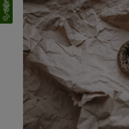
2. Twardy kał
Do najważniejszych zadań jelita grubego należy pozyskiwan
kał coraz bardziej się zagęszcza, w wyniku czego kocie o
funkcja lub mechanika jelita grubego jest zaburzona.
Jeśli mamy do czynienia z zaburzeniami mechanicznymi,
ciało obce lub jego zwężeniem przez guz. Zaburzenia czy
zatrucia
.