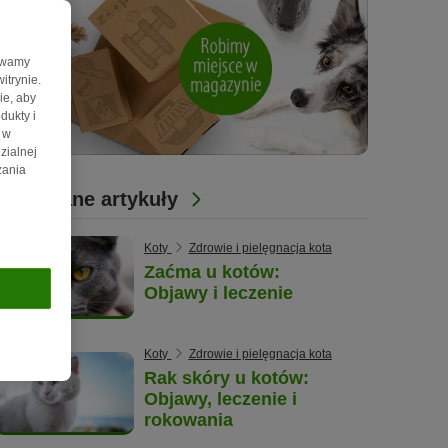
żywamy
itrynie.
ie, aby
dukty i
 w
zialnej
zania
Powiązane artykuły
Koty
Zdrowie i pielęgnacja kota
Zaćma u kotów:
Objawy i leczenie
Koty
Zdrowie i pielęgnacja kota
Rak skóry u kotów:
Objawy, leczenie i
rokowania