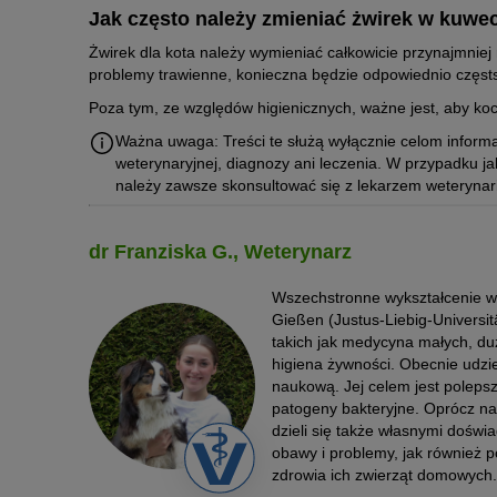
Jak często należy zmieniać żwirek w kuwe
Żwirek dla kota należy wymieniać całkowicie przynajmniej
problemy trawienne, konieczna będzie odpowiednio częs
Poza tym, ze względów higienicznych, ważne jest, aby ko
Ważna uwaga: Treści te służą wyłącznie celom informa
weterynaryjnej, diagnozy ani leczenia. W przypadku ja
należy zawsze skonsultować się z lekarzem weteryna
dr Franziska G., Weterynarz
Wszechstronne wykształcenie we
Gießen (Justus-Liebig-Universi
takich jak medycyna małych, duż
higiena żywności. Obecnie udzie
naukową. Jej celem jest polep
patogeny bakteryjne. Oprócz na
dzieli się także własnymi doświa
obawy i problemy, jak również 
zdrowia ich zwierząt domowych.