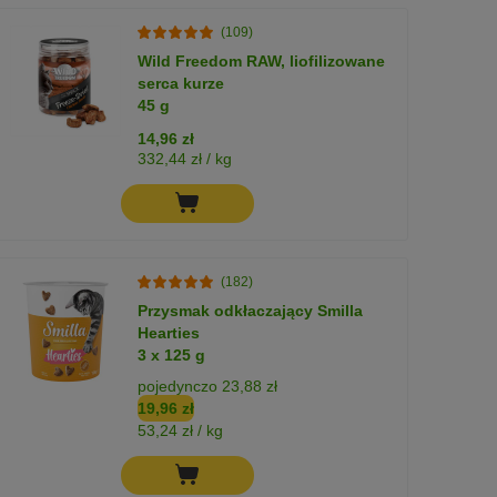
(109)
Wild Freedom RAW, liofilizowane
serca kurze
45 g
14,96 zł
332,44 zł / kg
(182)
Przysmak odkłaczający Smilla
Hearties
3 x 125 g
pojedynczo 23,88 zł
19,96 zł
53,24 zł / kg