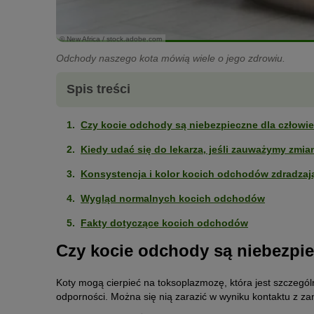
© New Africa / stock.adobe.com
Odchody naszego kota mówią wiele o jego zdrowiu.
Spis treści
Czy kocie odchody są niebezpieczne dla człowi
Kiedy udać się do lekarza, jeśli zauważymy zm
Konsystencja i kolor kocich odchodów zdradzają
Wygląd normalnych kocich odchodów
Fakty dotyczące kocich odchodów
Czy kocie odchody są niebezpie
Koty mogą cierpieć na toksoplazmozę, która jest szczególn
odporności. Można się nią zarazić w wyniku kontaktu z z