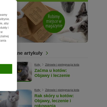
żywamy
itrynie.
ie, aby
dukty i
 w
zialnej
zania
Powiązane artykuły
Koty
Zdrowie i pielęgnacja kota
Zaćma u kotów:
Objawy i leczenie
Koty
Zdrowie i pielęgnacja kota
Rak skóry u kotów:
Objawy, leczenie i
rokowania