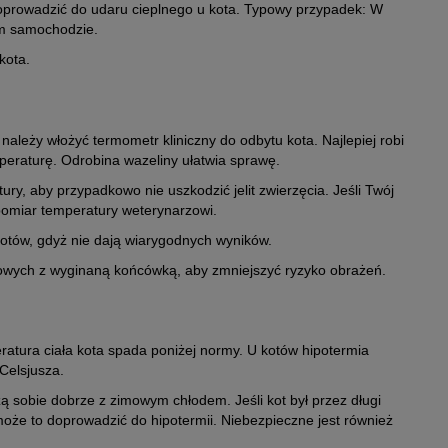
oprowadzić do udaru cieplnego u kota. Typowy przypadek: W
ym samochodzie.
kota.
należy włożyć termometr kliniczny do odbytu kota. Najlepiej robi
peraturę. Odrobina wazeliny ułatwia sprawę.
y, aby przypadkowo nie uszkodzić jelit zwierzęcia. Jeśli Twój
 pomiar temperatury weterynarzowi.
 kotów, gdyż nie dają wiarygodnych wyników.
owych z wyginaną końcówką, aby zmniejszyć ryzyko obrażeń.
ratura ciała kota spada poniżej normy. U kotów hipotermia
Celsjusza.
zą sobie dobrze z zimowym chłodem. Jeśli kot był przez długi
oże to doprowadzić do hipotermii. Niebezpieczne jest również