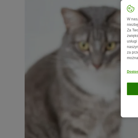
W nasz
niezbę
Za Two
zwięks
usługi
naszym
za prz
można 
Dostos