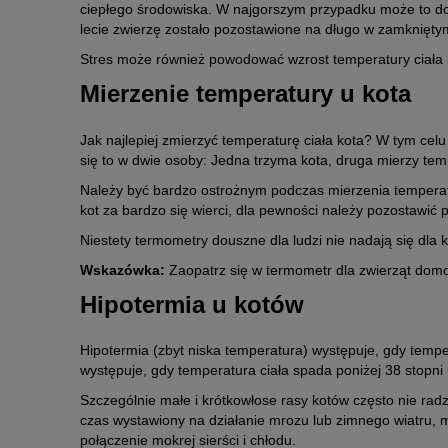
ciepłego środowiska. W najgorszym przypadku może to d
lecie zwierzę zostało pozostawione na długo w zamknięt
Stres może również powodować wzrost temperatury ciała 
Mierzenie temperatury u kota
Jak najlepiej zmierzyć temperaturę ciała kota? W tym celu 
się to w dwie osoby: Jedna trzyma kota, druga mierzy tem
Należy być bardzo ostrożnym podczas mierzenia temperatur
kot za bardzo się wierci, dla pewności należy pozostawić
Niestety termometry douszne dla ludzi nie nadają się dla
Wskazówka:
Zaopatrz się w termometr dla zwierząt dom
Hipotermia u kotów
Hipotermia (zbyt niska temperatura) występuje, gdy tempe
występuje, gdy temperatura ciała spada poniżej 38 stopni 
Szczególnie małe i krótkowłose rasy kotów często nie rad
czas wystawiony na działanie mrozu lub zimnego wiatru, m
połączenie mokrej sierści i chłodu.