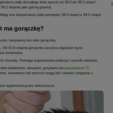
eratura ciała dorosłego kota wynosi od 38,0 do 39,3 stopni
 39,2 stopnia jako górną granicę.
Mają one temperaturę ciała pomiędzy 38,0 stopni a 39,5 stopni
kot ma gorączkę?
sjusza, nazywamy ten stan gorączką.
ą. Od 41,6 stopnia gorączka zaczyna zagrażać życiu.
tów śmiertelna.
wem choroby. Pomaga organizmowi zwalczyć czynniki zakaźne.
iem bakteriami, wirusami, grzybami lub
pasożytami
.
zne, nowotwory lub zatrucia mogą być również związane z
sze wyjaśniona przez weterynarza.