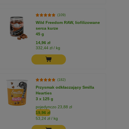
(109)
Wild Freedom RAW, liofilizowane
serca kurze
45 g
14,96 zł
332,44 zł / kg
(182)
Przysmak odkłaczający Smilla
Hearties
3 x 125 g
pojedynczo 23,88 zł
19,96 zł
53,24 zł / kg