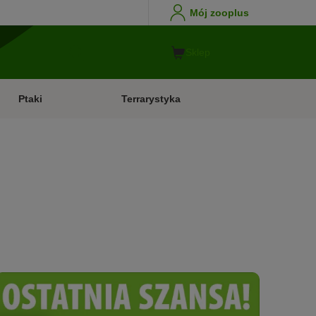
Mój zooplus
Sklep
Ptaki
Terrarystyka