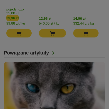
pojedynczo
p
35,88 zł
23
29,96 zł
19
12,96 zł
14,96 zł
99,88 zł / kg
540,00 zł / kg
332,44 zł / kg
53
Powiązane artykuły