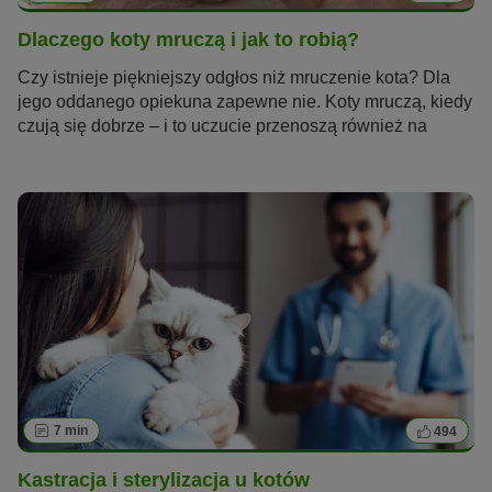
Dlaczego koty mruczą i jak to robią?
Czy istnieje piękniejszy odgłos niż mruczenie kota? Dla
jego oddanego opiekuna zapewne nie. Koty mruczą, kiedy
czują się dobrze – i to uczucie przenoszą również na
swojego człowieka. Jednak koty mruczą także z innych
powodów, na przykład, kiedy coś je boli lub odczuwają
stres. Dlaczego koty mruczą i w jaki sposób produkują ten
ciągły, motoryczny dźwięk?
7 min
494
Kastracja i sterylizacja u kotów