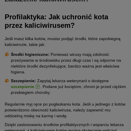
maści do oczu
Jeśli dostanie się on do nosa zwierzęcia, w ciągu kilku dni
Kaliciwirus nie zawsze powoduje objawy u kota, a jeśli wystąpią,
gromadzi się w górnych drogach oddechowych i na migdałkach.
Profilaktyka: Jak uchronić kota
leki przeciwzapalne
nie musi to oznaczać, że kot nie przeżyje infekcji. Ciężkie
Jeśli natomiast przez krew rozprzestrzeni się w organizmie,
przez kaliciwirusem?
przypadki prowadzące do śmierci zwierzęcia zdarzają się rzadko.
codzienne płukanie nosa roztworem soli fizjologicznej
wówczas mówimy o wiremii.
Często stan kot poprawia się po kilku miesiącach wydalania
Jak długo żyją kaliciwirusy?
ewentualnie antybiotyki i leki immunosupresyjne
Jeśli masz kilka kotów, musisz podjąć środki, które zapobiegną
wirusa z organizmu. W każdej sytuacji jednak należy
kaliciwirozie, takie jak:
Kaliciwirus kotów jest bardzo odporny i trudno go usunąć z
skonsultować się z lekarzem weterynarii.
Ponadto, konieczne może być zastosowanie inhalacji lub wlewów
miejsc, w których przebywały chore koty. W temperaturze
dożylnych.
Czy kot zakażony kaliciwirusem może mieszkać
Środki higieniczne:
Ponieważ wirusy mają zdolność
pokojowej i w suchym środowisku może przetrwać nawet dziesięć
razem z innym kotem?
przeżywania w środowisku przez długi czas i są odporne na
dni.
niektóre środki dezynfekujące, bardzo ważna jest właściwa
Jeśli kilka kotów mieszka razem, prawdopodobieństwo, że będą
higiena.
się wzajemnie zarażać jest bardzo duże. Dlatego tak ważne jest,
Szczepienie:
Zapytaj lekarza weterynarii o dostępne
aby chorego kota odizolować od reszty mruczków do czasu
szczepienie
. Podane już kociętom, chroni je przed ciężkim
uzyskania zaleceń od lekarza weterynarii.
przebiegiem choroby.
Regularnie myj ręce po pogłaskaniu kota. Jeśli u jednego z kotów
potwierdzono obecność kaliciwirusa, należy zapewnić mu
oddzielną miskę na karmę i wodę.
Dzięki zastosowaniu środków profilaktycznych i wsparciu lekarza
weterynarii, z kaliciwirusem kotów można skutecznie walczyć.