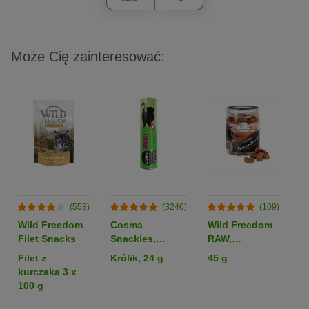
Może Cię zainteresować:
(558)
(3246)
(109)
Wild Freedom
Cosma
Wild Freedom
P
Filet Snacks
Snackies,
RAW,
o
liofilizowane
liofilizowane
S
Filet z
Królik, 24 g
45 g
3
serca kurze
kurczaka 3 x
100 g