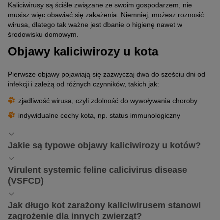
Kaliciwirusy są ściśle związane ze swoim gospodarzem, nie
musisz więc obawiać się zakażenia. Niemniej, możesz roznosić
wirusa, dlatego tak ważne jest dbanie o higienę nawet w
środowisku domowym.
Objawy kaliciwirozy u kota
Pierwsze objawy pojawiają się zazwyczaj dwa do sześciu dni od
infekcji i zależą od różnych czynników, takich jak:
zjadliwość wirusa, czyli zdolność do wywoływania choroby
indywidualne cechy kota, np. status immunologiczny
Jakie są typowe objawy kaliciwirozy u kotów?
Podczas gdy niektóre koty nie wykazują żadnych objawów, u
Virulent systemic feline calicivirus disease
innych zakażenie kaliciwirusem może mieć ciężki przebieg. Do
(VSFCD)
najczęstszych z nich zaliczamy:
Szczególnie ciężką postacią zakażenia FCV jest tak zwana
utratę apetytu
Jak długo kot zarażony kaliciwirusem stanowi
ogólnoustrojowa kaliciwiroza kotów, wywoływana przez
zagrożenie dla innych zwierząt?
gorączkę