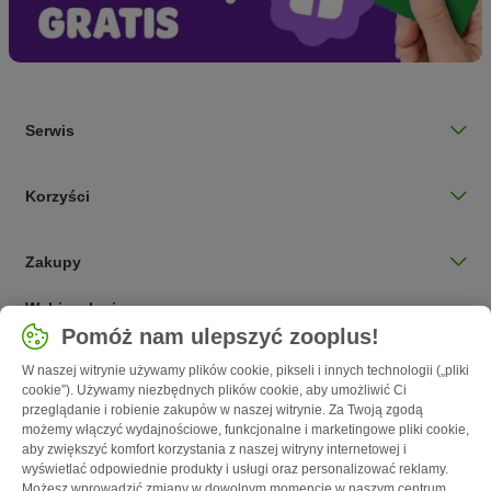
Serwis
Korzyści
Zakupy
Wybierz kraj
Pomóż nam ulepszyć zooplus!
Polska / PL
W naszej witrynie używamy plików cookie, pikseli i innych technologii („pliki
cookie”). Używamy niezbędnych plików cookie, aby umożliwić Ci
Follow zooplus
przeglądanie i robienie zakupów w naszej witrynie. Za Twoją zgodą
możemy włączyć wydajnościowe, funkcjonalne i marketingowe pliki cookie,
aby zwiększyć komfort korzystania z naszej witryny internetowej i
wyświetlać odpowiednie produkty i usługi oraz personalizować reklamy.
Możesz wprowadzić zmiany w dowolnym momencie w naszym centrum