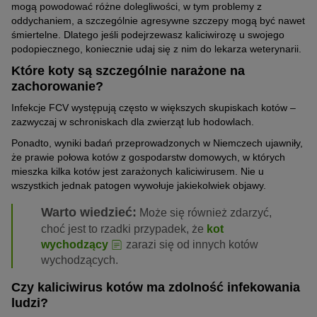
mogą powodować różne dolegliwości, w tym problemy z
oddychaniem, a szczególnie agresywne szczepy mogą być nawet
śmiertelne. Dlatego jeśli podejrzewasz kaliciwirozę u swojego
podopiecznego, koniecznie udaj się z nim do lekarza weterynarii.
Które koty są szczególnie narażone na
zachorowanie?
Infekcje FCV występują często w większych skupiskach kotów –
zazwyczaj w schroniskach dla zwierząt lub hodowlach.
Ponadto, wyniki badań przeprowadzonych w Niemczech ujawniły,
że prawie połowa kotów z gospodarstw domowych, w których
mieszka kilka kotów jest zarażonych kaliciwirusem. Nie u
wszystkich jednak patogen wywołuje jakiekolwiek objawy.
Warto wiedzieć:
Może się również zdarzyć,
choć jest to rzadki przypadek, że
kot
wychodzący
zarazi się od innych kotów
wychodzących.
Czy kaliciwirus kotów ma zdolność infekowania
ludzi?