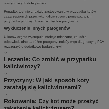
występujących dolegliwości.
Ponadto, test nie znajdzie zastosowania w przypadku kotów
zaszczepionych przeciwko kaliciwirusowi, ponieważ w ich
przypadku jego wynik również będzie pozytywny.
Wykluczenie innych patogenów
U kotów często występują infekcje mieszane, za które
odpowiedzialne są różne patogeny, należy więc diagnostykę FCV
rozszerzyć o dodatkowe badania krwi.
Leczenie: Co zrobić w przypadku
kaliciwirozy?
Obecnie nie istnieją leki przeciwwirusowe, zwalczające
Przyczyny: W jaki sposób koty
kaliciwirusa u kotów, dlatego stosuje się leczenie objawowe.
zarażają się kaliciwirusami?
Rodzaj leczenia, którego będzie potrzebował Twój kot zależy od
stopnia zaawansowania choroby.
Najczęstszą przyczyną zakażenia FCV jest bezpośredni kontakt z
Leki łagodzące objawy
Rokowania: Czy kot może przeżyć
zainfekowanym kotem, ale może się też zdarzyć, że kot zarazi się
zakażenie kaliciwirusem?
Leczenie farmakologiczne obejmuje z reguły następujące środki:
poprzez wdychanie aerozoli zawierających wirusa.