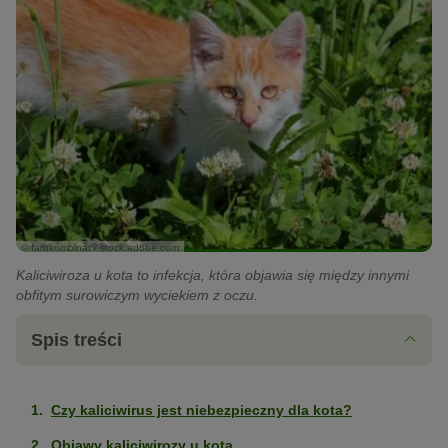
© farbkombinat / stock.adobe.com
Kaliciwiroza u kota to infekcja, która objawia się między innymi
obfitym surowiczym wyciekiem z oczu.
Spis treści
Czy kaliciwirus jest niebezpieczny dla kota?
Objawy kaliciwirozy u kota