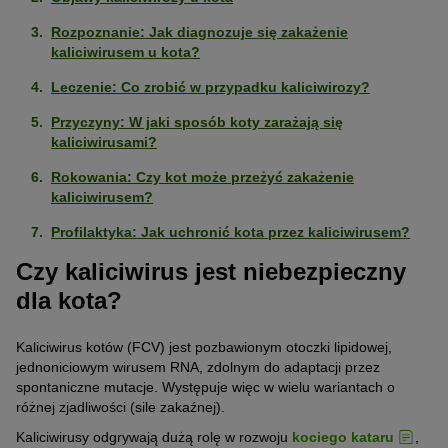
Rozpoznanie: Jak diagnozuje się zakażenie
kaliciwirusem u kota?
Leczenie: Co zrobić w przypadku kaliciwirozy?
Przyczyny: W jaki sposób koty zarażają się
kaliciwirusami?
Rokowania: Czy kot może przeżyć zakażenie
kaliciwirusem?
Profilaktyka: Jak uchronić kota przez kaliciwirusem?
Czy kaliciwirus jest niebezpieczny
dla kota?
Kaliciwirus kotów (FCV) jest pozbawionym otoczki lipidowej,
jednoniciowym wirusem RNA, zdolnym do adaptacji przez
spontaniczne mutacje. Występuje więc w wielu wariantach o
różnej zjadliwości (sile zakaźnej).
Kaliciwirusy odgrywają dużą rolę w rozwoju
kociego kataru
,