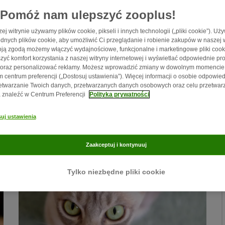
Pomóż nam ulepszyć zooplus!
ej witrynie używamy plików cookie, pikseli i innych technologii („pliki cookie”). U
dnych plików cookie, aby umożliwić Ci przeglądanie i robienie zakupów w naszej w
ją zgodą możemy włączyć wydajnościowe, funkcjonalne i marketingowe pliki cook
zyć komfort korzystania z naszej witryny internetowej i wyświetlać odpowiednie pro
 oraz personalizować reklamy. Możesz wprowadzić zmiany w dowolnym momencie
6 min
66
 centrum preferencji („Dostosuj ustawienia”). Więcej informacji o osobie odpowied
etwarzanie Twoich danych, przetwarzanych danych osobowych oraz celu przetwar
Korat
znaleźć w Centrum Preferencji
Polityka prywatności
Według dawnych wierzeń Korat był zwiastunem
uj ustawienia
szczęścia, bogactwa i zdrowia.
Zaakceptuj i kontynuuj
Tylko niezbędne pliki cookie