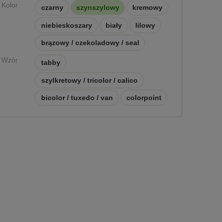
Kolor
czarny
szynszylowy
kremowy
niebieskoszary
biały
lilowy
brązowy / czekoladowy / seal
Wzór
tabby
szylkretowy / tricolor / calico
bicolor / tuxedo / van
colorpoint