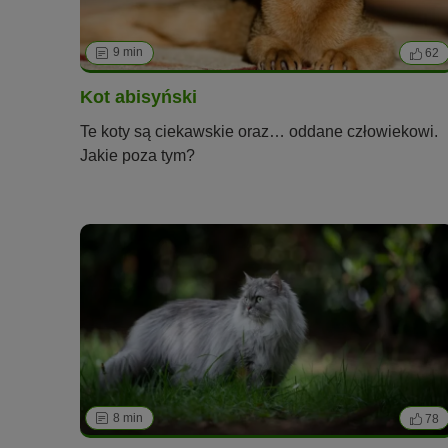
9 min
62
Kot abisyński
Te koty są ciekawskie oraz… oddane człowiekowi.
Jakie poza tym?
8 min
78