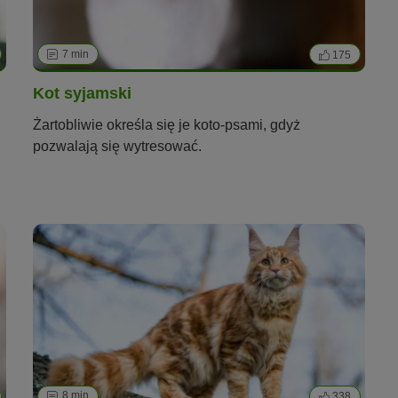
7 min
175
Kot syjamski
Żartobliwie określa się je koto-psami, gdyż
pozwalają się wytresować.
8 min
338