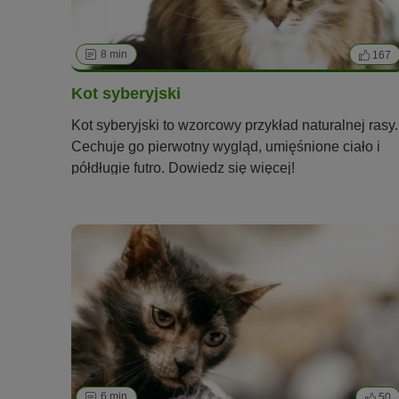
8 min
167
Kot syberyjski
Kot syberyjski to wzorcowy przykład naturalnej rasy.
Cechuje go pierwotny wygląd, umięśnione ciało i
półdługie futro. Dowiedz się więcej!
6 min
50