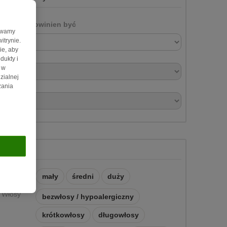
Mój kot powinien być
żywamy
itrynie.
ie, aby
dukty i
 w
zialnej
zania
Wygląd
Rozmiar
mały
średni
duży
Włosy
bezwłosy / hypoalergiczny
krótkowłosy
długowłosy