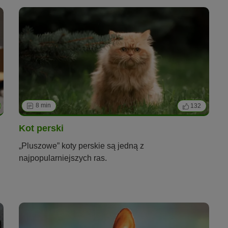
8 min
132
Kot perski
„Pluszowe” koty perskie są jedną z
najpopularniejszych ras.