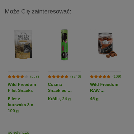
Może Cię zainteresować:
(558)
(3246)
(109)
Wild Freedom
Cosma
Wild Freedom
P
Filet Snacks
Snackies,
RAW,
o
liofilizowane
liofilizowane
S
Filet z
Królik, 24 g
45 g
3
serca kurze
kurczaka 3 x
100 g
pojedynczo
p