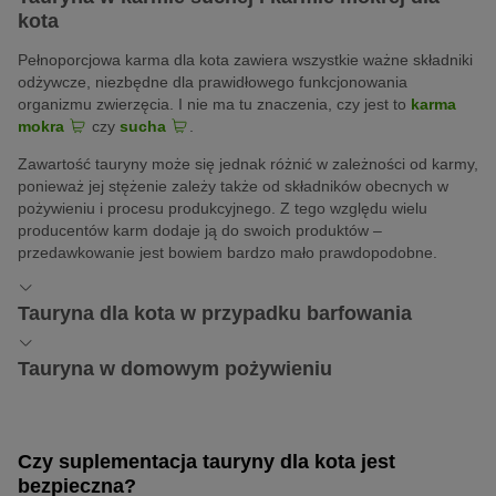
kota
Pełnoporcjowa karma dla kota zawiera wszystkie ważne składniki
odżywcze, niezbędne dla prawidłowego funkcjonowania
organizmu zwierzęcia. I nie ma tu znaczenia, czy jest to
karma
mokra
czy
sucha
.
Zawartość tauryny może się jednak różnić w zależności od karmy,
ponieważ jej stężenie zależy także od składników obecnych w
pożywieniu i procesu produkcyjnego. Z tego względu wielu
producentów karm dodaje ją do swoich produktów –
przedawkowanie jest bowiem bardzo mało prawdopodobne.
Tauryna dla kota w przypadku barfowania
W diecie typu BARF zawartość tauryny jest zazwyczaj zupełnie
Tauryna w domowym pożywieniu
wystarczająca, pod warunkiem oczywiście, że w jej skład
wchodzą produkty w nią bogate. Nie są one bowiem
Jeśli posiłki dla kota przygotowujemy samodzielnie, musimy
podgrzewane, co pozwala na zachowanie jej w pełni.
pamiętać, że proces gotowania niszczy taurynę i to około jednej
Czy suplementacja tauryny dla kota jest
czwartej jej pierwotnej ilości. Podczas smażenia jeszcze więcej,
bo około połowy.
bezpieczna?