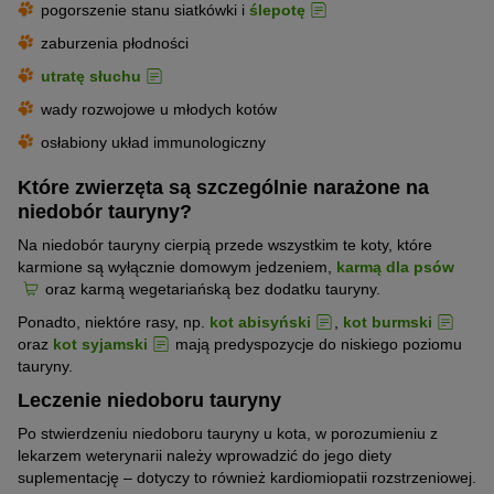
pogorszenie stanu siatkówki i
ślepotę
zaburzenia płodności
utratę słuchu
wady rozwojowe u młodych kotów
osłabiony układ immunologiczny
Które zwierzęta są szczególnie narażone na
niedobór tauryny?
Na niedobór tauryny cierpią przede wszystkim te koty, które
karmione są wyłącznie domowym jedzeniem,
karmą dla psów
oraz karmą wegetariańską bez dodatku tauryny.
Ponadto, niektóre rasy, np.
kot abisyński
,
kot burmski
oraz
kot syjamski
mają predyspozycje do niskiego poziomu
tauryny.
Leczenie niedoboru tauryny
Po stwierdzeniu niedoboru tauryny u kota, w porozumieniu z
lekarzem weterynarii należy wprowadzić do jego diety
suplementację – dotyczy to również kardiomiopatii rozstrzeniowej.