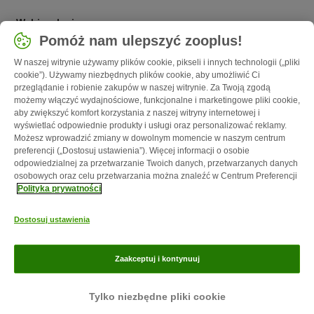
Wybierz kraj
Pomóż nam ulepszyć zooplus!
Polska / PL
W naszej witrynie używamy plików cookie, pikseli i innych technologii („pliki
cookie”). Używamy niezbędnych plików cookie, aby umożliwić Ci
Follow zooplus
przeglądanie i robienie zakupów w naszej witrynie. Za Twoją zgodą
możemy włączyć wydajnościowe, funkcjonalne i marketingowe pliki cookie,
aby zwiększyć komfort korzystania z naszej witryny internetowej i
wyświetlać odpowiednie produkty i usługi oraz personalizować reklamy.
Możesz wprowadzić zmiany w dowolnym momencie w naszym centrum
preferencji („Dostosuj ustawienia”). Więcej informacji o osobie
odpowiedzialnej za przetwarzanie Twoich danych, przetwarzanych danych
osobowych oraz celu przetwarzania można znaleźć w Centrum Preferencji
Polityka prywatności
O nas
Kariera - Kraków
Kariera - Wrocław
Regulamin sklepu
Dostosuj ustawienia
Polityka prywatności
Impressum
Corporate Website
Formularz
odstąpienia od umowy
Kontakt
Informacje o przesyłce
Metody
Zaakceptuj i kontynuuj
płatności
Program partnerski
Korzyści
Magazyn zooplus jest własnością zooplus SE © zooplus SE 2026
Tylko niezbędne pliki cookie