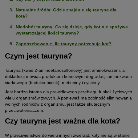
Naturalne źródła: Gdzie znajduje się tauryna dla
kota?
Niedobór tauryny: Co się dzieje, gdy kot nie spożywa
wystarczającej ilości tauryny?
Zapotrzebowanie: Ile tauryny potrzebuje kot?
Czym jest tauryna?
Tauryna (kwas 2-aminoetanosulfonowy) jest aminokwasem, a
dokładniej mówiąc produktem końcowym degradacji aminokwasu
siarkowego (budulca białek), metioniny i cysteiny.
Jest bardzo istotna dla prawidłowego przebiegu funkcji życiowych
wielu organizmów żywych. A ponieważ ma zdolność eliminowania
wolnych rodników z organizmu, jest także skutecznym
przeciwutleniaczem.
Czy tauryna jest ważna dla kota?
W przeciwieństwie do wielu innych zwierząt, koty nie są w stanie