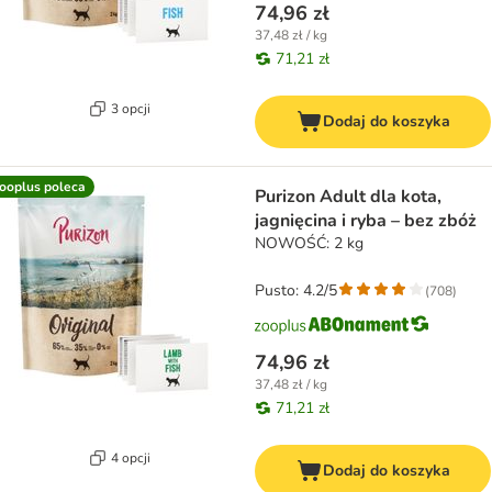
74,96 zł
37,48 zł / kg
71,21 zł
3 opcji
Dodaj do koszyka
ooplus poleca
Purizon Adult dla kota,
jagnięcina i ryba – bez zbóż
NOWOŚĆ: 2 kg
Pusto: 4.2/5
(
708
)
74,96 zł
37,48 zł / kg
71,21 zł
4 opcji
Dodaj do koszyka