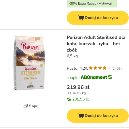
-30% Extra Rabat - Aktywuj
Dodaj do koszyka
Purizon Adult Sterilised dla
kota, kurczak i ryba – bez
zbóż
6,5 kg
Pusto: 4.2/5
(
2403
)
219,96 zł
33,84 zł / kg
208,96 zł
5 opcji
Dodaj do koszyka