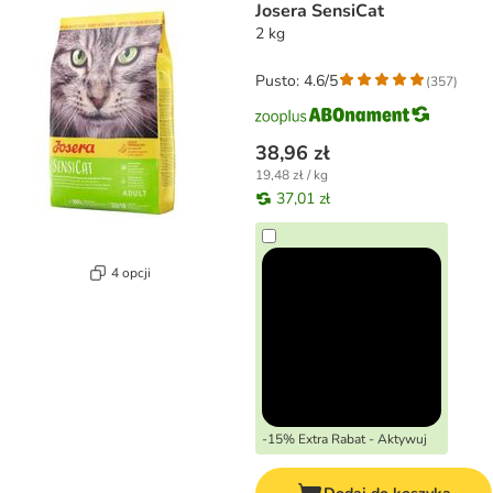
Josera SensiCat
2 kg
Pusto: 4.6/5
(
357
)
38,96 zł
19,48 zł / kg
37,01 zł
4 opcji
-15% Extra Rabat - Aktywuj