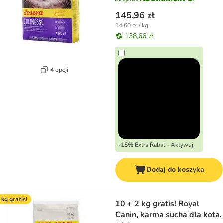
145,96 zł
14,60 zł / kg
138,66 zł
4 opcji
-15% Extra Rabat - Aktywuj
Dodaj do koszyka
 kg gratis!
10 + 2 kg gratis! Royal
Canin, karma sucha dla kota,