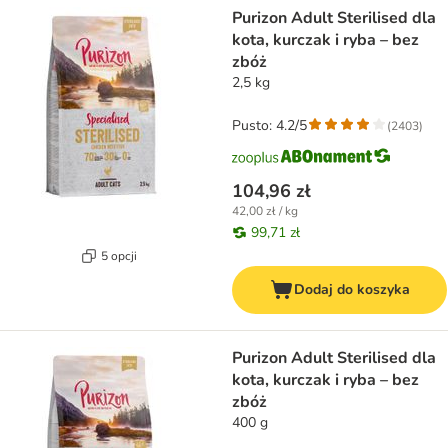
Purizon Adult Sterilised dla
kota, kurczak i ryba – bez
zbóż
2,5 kg
Pusto: 4.2/5
(
2403
)
104,96 zł
42,00 zł / kg
99,71 zł
5 opcji
Dodaj do koszyka
Purizon Adult Sterilised dla
kota, kurczak i ryba – bez
zbóż
400 g