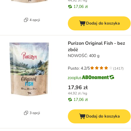
44,92 zł / kg
17,06 zł
4 opcji
Dodaj do koszyka
Purizon Original Fish - bez
zbóż
NOWOŚĆ: 400 g
Pusto: 4.2/5
(
1417
)
17,96 zł
44,92 zł / kg
17,06 zł
3 opcji
Dodaj do koszyka