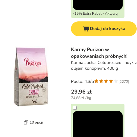
-15% Extra Rabat - Aktywuj
Dodaj do koszyka
Karmy Purizon w
opakowaniach próbnych!
Karma sucha: Coldpressed, indyk z
olejem konopnym, 400 g
Pusto: 4.3/5
(
2272
)
29,96 zł
74,88 zł / kg
10 opcji