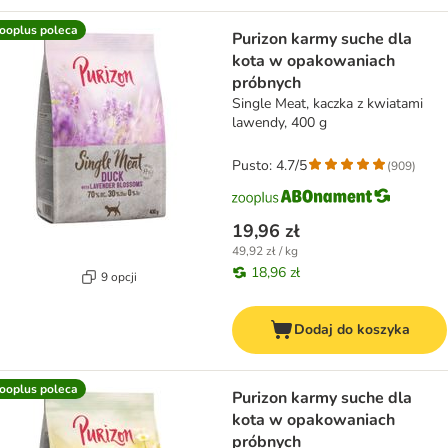
ooplus poleca
Purizon karmy suche dla
kota w opakowaniach
próbnych
Single Meat, kaczka z kwiatami
lawendy, 400 g
Pusto: 4.7/5
(
909
)
19,96 zł
49,92 zł / kg
18,96 zł
9 opcji
Dodaj do koszyka
ooplus poleca
Purizon karmy suche dla
kota w opakowaniach
próbnych