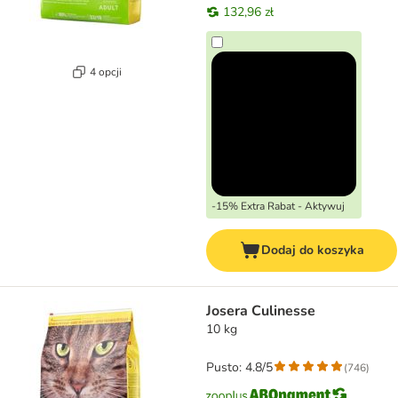
132,96 zł
4 opcji
-15% Extra Rabat - Aktywuj
Dodaj do koszyka
Josera Culinesse
10 kg
Pusto: 4.8/5
(
746
)