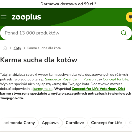
Darmowa dostawa od 99 zł *
Menu
Szukaj
produktów
Koty
Karma sucha dla kota
Karma sucha dla kotów
Tutaj znajdziesz szeroki wybór karm suchych dla kota dopasowanych do różnych 
potrzeb Twojego pupila, np. 
Sanabelle
, 
Royal Canin
, 
Purizon
 czy 
Concept for Life
. 
Wybierz spośród nich najlepszą karmę dla Twojego kota. Dodatkowo możesz 
dobrać odpowiednią 
karmę mokrą
.
Wypróbuj 
Concept for Life Veterinary Diet
 – 
karmę stworzoną specjalnie z myślą o szczególnych potrzebach żywieniowych 
Twojego kota.
animonda Carny
Applaws
Carnilove
Concept for Life
C