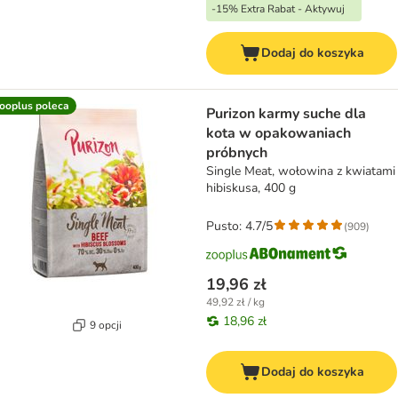
-15% Extra Rabat - Aktywuj
Dodaj do koszyka
ooplus poleca
Purizon karmy suche dla
kota w opakowaniach
próbnych
Single Meat, wołowina z kwiatami
hibiskusa, 400 g
Pusto: 4.7/5
(
909
)
19,96 zł
49,92 zł / kg
18,96 zł
9 opcji
Dodaj do koszyka