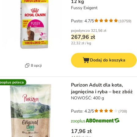
12 kg
Fussy Exigent
Pusto: 4.7/5
(
10759
)
pojedynczo
321,56 zł
267,96 zł
22,32 zł / kg
Dodaj do koszyka
8 opcji
ooplus poleca
Purizon Adult dla kota,
jagnięcina i ryba – bez zbóż
NOWOŚĆ: 400 g
Pusto: 4.2/5
(
708
)
17,96 zł