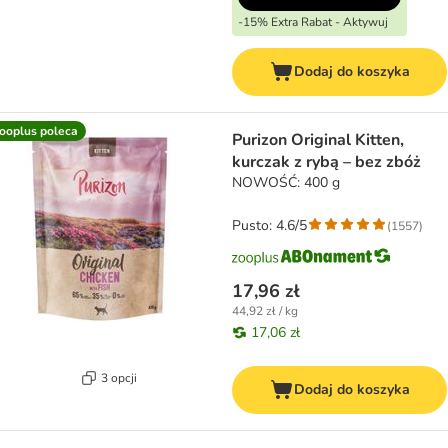
-15% Extra Rabat - Aktywuj
Dodaj do koszyka
ooplus poleca
Purizon Original Kitten,
kurczak z rybą – bez zbóż
NOWOŚĆ: 400 g
Pusto: 4.6/5
(
1557
)
17,96 zł
44,92 zł / kg
17,06 zł
3 opcji
Dodaj do koszyka