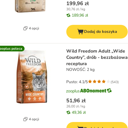
199,96 zł
30,76 zł / kg
189,96 zł
4 opcji
Dodaj do koszyka
ooplus poleca
Wild Freedom Adult „Wide
Country”, drób - bezzbożowa
receptura
NOWOŚĆ: 2 kg
Pusto: 4.1/5
(
543
)
51,96 zł
26,00 zł / kg
49,36 zł
4 opcji