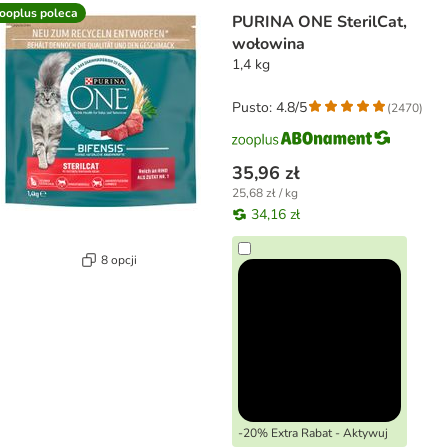
ooplus poleca
PURINA ONE SterilCat,
wołowina
1,4 kg
Pusto: 4.8/5
(
2470
)
35,96 zł
25,68 zł / kg
34,16 zł
8 opcji
-20% Extra Rabat - Aktywuj