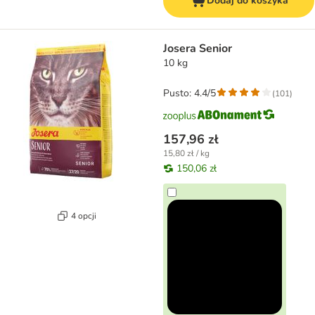
Dodaj do koszyka
Josera Senior
10 kg
Pusto: 4.4/5
(
101
)
157,96 zł
15,80 zł / kg
150,06 zł
4 opcji