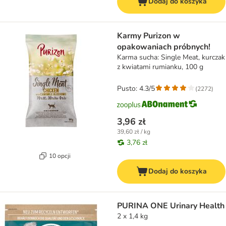
Dodaj do koszyka
Karmy Purizon w
opakowaniach próbnych!
Karma sucha: Single Meat, kurczak
z kwiatami rumianku, 100 g
Pusto: 4.3/5
(
2272
)
3,96 zł
39,60 zł / kg
3,76 zł
10 opcji
Dodaj do koszyka
PURINA ONE Urinary Health
2 x 1,4 kg