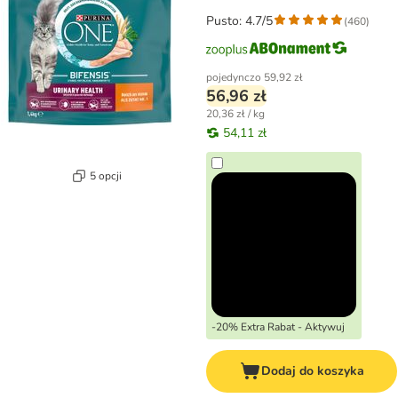
Pusto: 4.7/5
(
460
)
pojedynczo
59,92 zł
56,96 zł
20,36 zł / kg
54,11 zł
5 opcji
-20% Extra Rabat - Aktywuj
Dodaj do koszyka