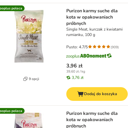
ooplus poleca
Purizon karmy suche dla
kota w opakowaniach
próbnych
Single Meat, kurczak z kwiatami
rumianku, 100 g
Pusto: 4.7/5
(
909
)
3,96 zł
39,60 zł / kg
3,76 zł
9 opcji
Dodaj do koszyka
ooplus poleca
Purizon karmy suche dla
kota w opakowaniach
próbnych