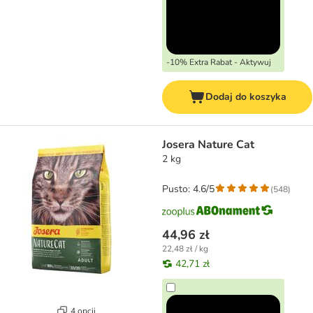
-10% Extra Rabat - Aktywuj
Dodaj do koszyka
Josera Nature Cat
2 kg
Pusto: 4.6/5
(
548
)
44,96 zł
22,48 zł / kg
42,71 zł
4 opcji