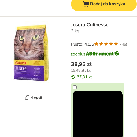
Dodaj do koszyka
Josera Culinesse
2 kg
Pusto: 4.8/5
(
746
)
38,96 zł
19,48 zł / kg
37,01 zł
4 opcji