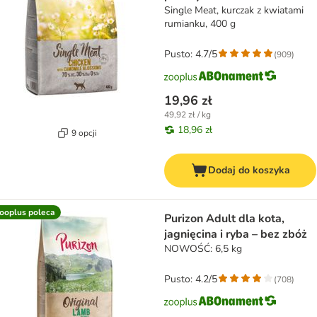
Single Meat, kurczak z kwiatami
rumianku, 400 g
Pusto: 4.7/5
(
909
)
19,96 zł
49,92 zł / kg
18,96 zł
9 opcji
Dodaj do koszyka
ooplus poleca
Purizon Adult dla kota,
jagnięcina i ryba – bez zbóż
NOWOŚĆ: 6,5 kg
Pusto: 4.2/5
(
708
)