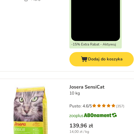
-15% Extra Rabat - Aktywuj
Dodaj do koszyka
Josera SensiCat
10 kg
Pusto: 4.6/5
(
357
)
139,96 zł
14,00 zł / kg