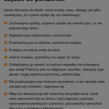
Zanim dotrzemy do kliniki, minie trochę czasu, dlatego jak tylko
zauważymy, że z psem dzieje się coś niedobrego:
Zachowajmy spokój, pośpiech udzieli się również psu, co nie
poprawi jego stanu.
Wyjmijmy psa natychmiast z samochodu.
Przenieśmy psa w chłodne, zacienione miejsce.
Podajmy mu letnią wodę do picia.
Jeśli to możliwe, pozwólmy mu wejść do wody.
Ochładzajmy go powoli, w żadnym wypadku nie polewajmy
psa wodą! Połóżmy psa na wilgotnym ręczniku, nakryjmy jego
głowę i szyję wilgotną ściereczką, zwilżmy łapy.
Nie przykrywajmy psa mokrymi ręcznikami, w ten sposób ciało
zamiast się ochłodzić, nagrzewa się.
Włączmy klimatyzację lub otwórzmy wszystkie okna. (Jeśli
nasz samochód stał na słońcu i jest nagrzany, podczas
wykonywania pierwszych czynności, pozostawmy samochód
włączony z działającą klimatyzacją).