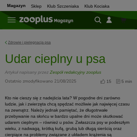
Magazyn
Sklep
Klub Szczeniaka
Klub Kociaka
Sklep
Zdrowie i pielęgnacja psa
Udar cieplny u psa
Artykuł napisany przez
Zespół redakcyjny zooplus
Ostatnio zmodyfikowano 21/08/2025
15
5 min
Kto nie cieszy się z nadejścia lata? W pogodne dni zarówno
ludzie, jak i zwierzęta chcą spędzać możliwie jak najwięcej czasu
na zewnątrz. Należy jednak pamiętać, że długotrwałe
przebywanie na słońcu w bardzo upalne dni może skutkować
udarem cieplnym – również u psów. Zwłaszcza psy w podeszłym
wieku, z nadwagą, krótką kufą, grubą lub długą sierścią oraz
cierpiące na problemy związane z układem krążenia są