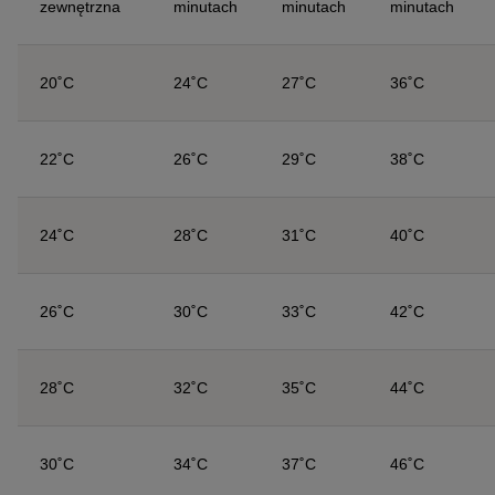
zewnętrzna
minutach
minutach
minutach
20˚C
24˚C
27˚C
36˚C
22˚C
26˚C
29˚C
38˚C
24˚C
28˚C
31˚C
40˚C
26˚C
30˚C
33˚C
42˚C
28˚C
32˚C
35˚C
44˚C
30˚C
34˚C
37˚C
46˚C