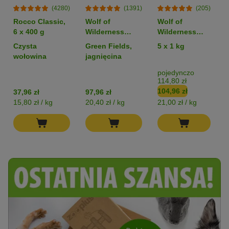
(4280)
(1391)
(205)
Rocco Classic,
Wolf of
Wolf of
6 x 400 g
Wilderness
Wilderness
Monoprotein
Monoprotein
Czysta
Green Fields,
5 x 1 kg
Adult, 6 x 800 g
Sensitive
wołowina
jagnięcina
„Fiery
Volcanoes”,
pojedynczo
114,80 zł
jagnięcina -
104,96 zł
37,96 zł
97,96 zł
bez zbóż
15,80 zł / kg
20,40 zł / kg
21,00 zł / kg
1