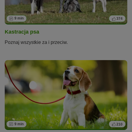
9 min
374
Kastracja psa
Poznaj wszystkie za i przeciw.
9 min
210