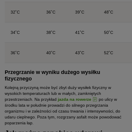
32˚C
36˚C
39˚C
48˚C
34˚C
38˚C
41˚C
50˚C
36˚C
40˚C
43˚C
52˚C
Przegrzanie w wyniku dużego wysiłku
fizycznego
Kolejną przyczyną może być zbyt duży wysiłek fizyczny w
wysokich temperaturach lub w małych, zamkniętych
przestrzeniach. Na przykład
jazda na rowerze
po ulicy w
środku lata w południe prowadzi do silnego przegrzania
organizmu i w zależności od czasu trwania i intensywności, do
udaru cieplnego. Poza tym, rozgrzany asfalt może powodować
poparzenia łap.