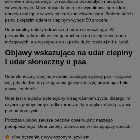
sercowo-naczyniowego i w rezultacie pozostałych narządów
wewnętrznych. Może dojść do ostrej niewydolności nerek lub
obrzęku mózgu z wszelkimi tego konsekwencjami. Śmiertelność u
psów z ciężkim udarem cieplnym wynosi 50 procent.
Udar cieplny należy odróżnić od udaru słonecznego. W
przypadku udaru słonecznego dochodzi do przegrzania opon
mózgowych, ale występuje on u psów dużo rzadziej niż u ludzi.
Objawy wskazujące na udar cieplny
i udar słoneczny u psa
Udar słoneczny obejmuje swoim zasięgiem głowę psa – pojawia
się, gdy dojdzie do przegrzania głowy lub szyi, powodując bóle
głowy i nudności.
Udar jest dla psów potencjalnym zagrożeniem życia, dlatego im
szybciej podejmiemy środki zaradcze, tym większe będą szanse
psa na przeżycie.
Podczas upałów zawsze bacznie obserwujmy naszego
podopiecznego. Udar cieplny objawia się w następujący sposób:
silne dyszenie z wywieszonym językiem