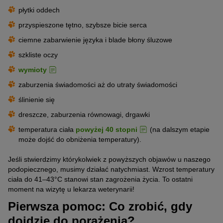
płytki oddech
przyspieszone tętno, szybsze bicie serca
ciemne zabarwienie języka i blade błony śluzowe
szkliste oczy
wymioty
zaburzenia świadomości aż do utraty świadomości
ślinienie się
dreszcze, zaburzenia równowagi, drgawki
temperatura ciała
powyżej 40 stopni
(na dalszym etapie
może dojść do obniżenia temperatury).
Jeśli stwierdzimy którykolwiek z powyższych objawów u naszego
podopiecznego, musimy działać natychmiast. Wzrost temperatury
ciała do 41–43°C stanowi stan zagrożenia życia. To ostatni
moment na wizytę u lekarza weterynarii!
Pierwsza pomoc: Co zrobić, gdy
dojdzie do porażenia?