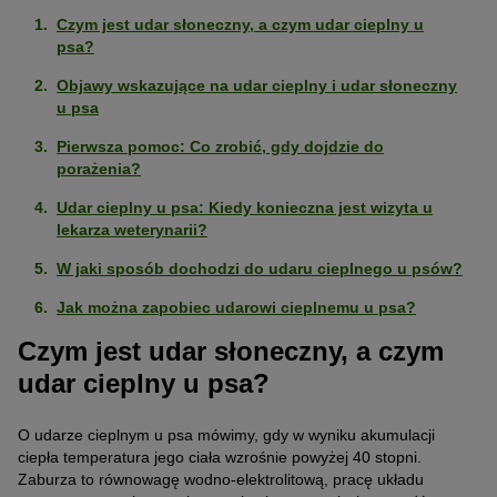
Czym jest udar słoneczny, a czym udar cieplny u
psa?
Objawy wskazujące na udar cieplny i udar słoneczny
u psa
Pierwsza pomoc: Co zrobić, gdy dojdzie do
porażenia?
Udar cieplny u psa: Kiedy konieczna jest wizyta u
lekarza weterynarii?
W jaki sposób dochodzi do udaru cieplnego u psów?
Jak można zapobiec udarowi cieplnemu u psa?
Czym jest udar słoneczny, a czym
udar cieplny u psa?
O udarze cieplnym u psa mówimy, gdy w wyniku akumulacji
ciepła temperatura jego ciała wzrośnie powyżej 40 stopni.
Zaburza to równowagę wodno-elektrolitową, pracę układu