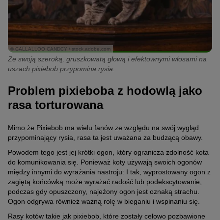
© CALLALLOO CANDCY / stock.adobe.com
Ze swoją szeroką, gruszkowatą głową i efektownymi włosami na
uszach pixiebob przypomina rysia.
Problem pixieboba z hodowlą jako
rasa torturowana
Mimo że Pixiebob ma wielu fanów ze względu na swój wygląd
przypominający rysia, rasa ta jest uważana za budzącą obawy.
Powodem tego jest jej krótki ogon, który ogranicza zdolność kota
do komunikowania się. Ponieważ koty używają swoich ogonów
między innymi do wyrażania nastroju: I tak, wyprostowany ogon z
zagiętą końcówką może wyrażać radość lub podekscytowanie,
podczas gdy opuszczony, najeżony ogon jest oznaką strachu.
Ogon odgrywa również ważną rolę w bieganiu i wspinaniu się.
Rasy kotów takie jak pixiebob, które zostały celowo pozbawione