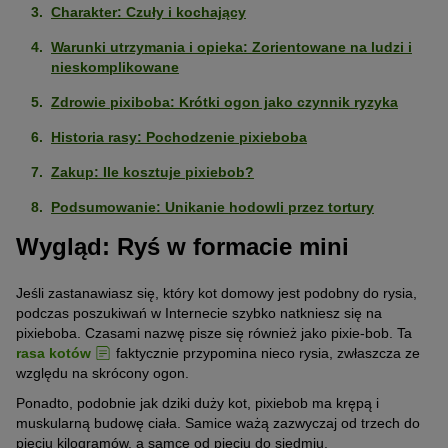
Charakter: Czuły i kochający
Warunki utrzymania i opieka: Zorientowane na ludzi i
nieskomplikowane
Zdrowie pixiboba: Krótki ogon jako czynnik ryzyka
Historia rasy: Pochodzenie pixieboba
Zakup: Ile kosztuje pixiebob?
Podsumowanie: Unikanie hodowli przez tortury
Wygląd: Ryś w formacie mini
Jeśli zastanawiasz się, który kot domowy jest podobny do rysia,
podczas poszukiwań w Internecie szybko natkniesz się na
pixieboba. Czasami nazwę pisze się również jako pixie-bob. Ta
rasa kotów
faktycznie przypomina nieco rysia, zwłaszcza ze
względu na skrócony ogon.
Ponadto, podobnie jak dziki duży kot, pixiebob ma krępą i
muskularną budowę ciała. Samice ważą zazwyczaj od trzech do
pięciu kilogramów, a samce od pięciu do siedmiu.