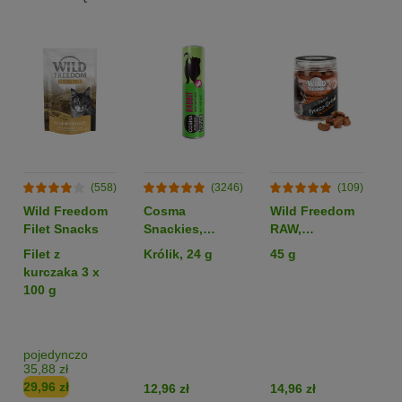
(558)
(3246)
(109)
Wild Freedom
Cosma
Wild Freedom
P
Filet Snacks
Snackies,
RAW,
o
liofilizowane
liofilizowane
S
Filet z
Królik, 24 g
45 g
3
serca kurze
kurczaka 3 x
100 g
pojedynczo
p
35,88 zł
23
29,96 zł
19
12,96 zł
14,96 zł