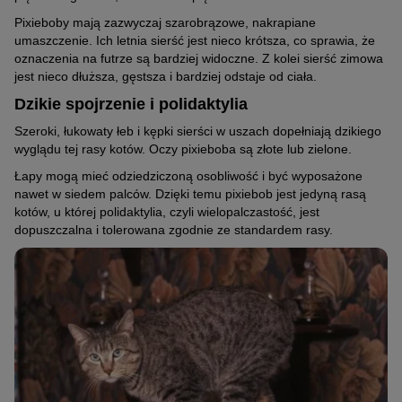
Pixieboby mają zazwyczaj szarobrązowe, nakrapiane
umaszczenie. Ich letnia sierść jest nieco krótsza, co sprawia, że
oznaczenia na futrze są bardziej widoczne. Z kolei sierść zimowa
jest nieco dłuższa, gęstsza i bardziej odstaje od ciała.
Dzikie spojrzenie i polidaktylia
Szeroki, łukowaty łeb i kępki sierści w uszach dopełniają dzikiego
wyglądu tej rasy kotów. Oczy pixieboba są złote lub zielone.
Łapy mogą mieć odziedziczoną osobliwość i być wyposażone
nawet w siedem palców. Dzięki temu pixiebob jest jedyną rasą
kotów, u której polidaktylia, czyli wielopalczastość, jest
dopuszczalna i tolerowana zgodnie ze standardem rasy.