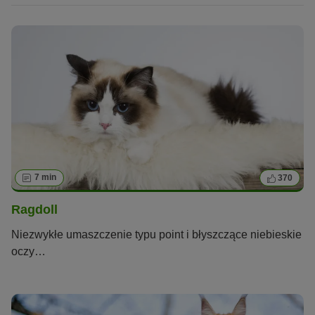
7 min
370
Ragdoll
Niezwykłe umaszczenie typu point i błyszczące niebieskie
oczy…