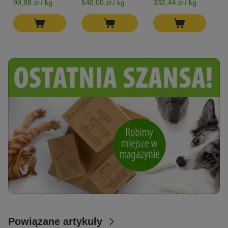
99,88 zł / kg
540,00 zł / kg
332,44 zł / kg
53
Powiązane artykuły