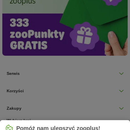
Serwis
Korzyści
Zakupy
Wybierz kraj
Pomóż nam ulepszyć zooplus!