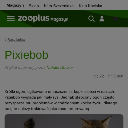
Magazyn
Sklep
Klub Szczeniaka
Klub Kociaka
Sklep
Rasy kotów
Pixiebob
Artykuł napisany przez
Natalie Decker
22
6 min
Krótki ogon, cętkowane umaszczenie, kępki sierści w uszach:
Pixiebob wygląda jak mały ryś. Jednak skrócony ogon często
przysparza mu problemów w codziennym kocim życiu, dlatego
rasę tę należy traktować jako rasę torturowaną.