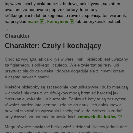
tej ważnej cechy ciała poprzez hodowlę selektywną, są zatem
uważane za hodowane poprzez tortury. Inne rasy
krótkoogoniaste lub bezogoniaste również spełniają ten warunek,
na przykład
manx
,
kot cymric
lub amerykański bobtail.
Charakter
Charakter: Czuły i kochający
Chociaż wygląda jak dziki ryś w wersji mini, pixiebob jest uważany
za figlarnego, słodkiego i czułego. Wiele zwierząt tej rasy lubi
przytulać się do człowieka i dobrze dogaduje się z innymi kotami,
a często nawet z psami.
Niektóre pixieboby są szczególnie komunikatywne i dużo miauczą
– chociaż niektóre z ich dźwięków mogą brzmieć bardziej jak
ćwierkanie, cykanie lub buczenie. Ponieważ koty te są zazwyczaj
również bardzo inteligentne i zdolne do nauki, ich opiekunowie
powinni stawiać im wyzwania i zachęcać je do ćwiczenia zadań
umysłowych za pomocą odpowiednich
zabawek dla kotów
.
Mogą również nawiązać bliską więź z dziećmi. Należy jednak dać
im wystarczająco dużo czasu na przyzwyczajenie się.