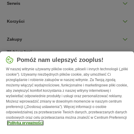
Serwis
Korzyści
Zakupy
Wybierz kraj
Pomóż nam ulepszyć zooplus!
Polska / PL
W naszej witrynie używamy plików cookie, pikseli i innych technologii („pliki
cookie”). Używamy niezbędnych plików cookie, aby umożliwić Ci
Follow zooplus
przeglądanie i robienie zakupów w naszej witrynie. Za Twoją zgodą
możemy włączyć wydajnościowe, funkcjonalne i marketingowe pliki cookie,
aby zwiększyć komfort korzystania z naszej witryny internetowej i
wyświetlać odpowiednie produkty i usługi oraz personalizować reklamy.
Możesz wprowadzić zmiany w dowolnym momencie w naszym centrum
preferencji („Dostosuj ustawienia”). Więcej informacji o osobie
odpowiedzialnej za przetwarzanie Twoich danych, przetwarzanych danych
osobowych oraz celu przetwarzania można znaleźć w Centrum Preferencji
Polityka prywatności