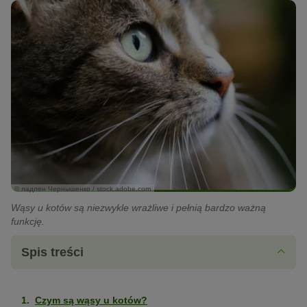
© ладлен Чернышенко / stock.adobe.com
Wąsy u kotów są niezwykle wrażliwe i pełnią bardzo ważną
funkcję.
Spis treści
Czym są wąsy u kotów?