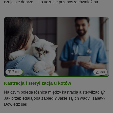
czują się dobrze – i to uczucie przenoszą również na
swojego człowieka. Jednak koty mruczą także z innych
powodów, na przykład, kiedy coś je boli lub odczuwają
stres. Dlaczego koty mruczą i w jaki sposób produkują ten
ciągły, motoryczny dźwięk?
7 min
494
Kastracja i sterylizacja u kotów
Na czym polega różnica między kastracją a sterylizacją?
Jak przebiegają oba zabiegi? Jakie są ich wady i zalety?
Dowiedz się!