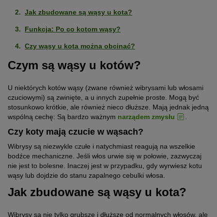
Jak zbudowane są wąsy u kota?
Funkcja: Po co kotom wąsy?
Czy wąsy u kota można obcinać?
Czym są wąsy u kotów?
U niektórych kotów wąsy (zwane również wibrysami lub włosami
czuciowymi) są zwinięte, a u innych zupełnie proste. Mogą być
stosunkowo krótkie, ale również nieco dłuższe. Mają jednak jedną
wspólną cechę: Są bardzo ważnym
narządem zmysłu
.
Czy koty mają czucie w wąsach?
Wibrysy są niezwykle czułe i natychmiast reagują na wszelkie
bodźce mechaniczne. Jeśli włos urwie się w połowie, zazwyczaj
nie jest to bolesne. Inaczej jest w przypadku, gdy wyrwiesz kotu
wąsy lub dojdzie do stanu zapalnego cebulki włosa.
Jak zbudowane są wąsy u kota?
Wibrysy są nie tylko grubsze i dłuższe od normalnych włosów, ale