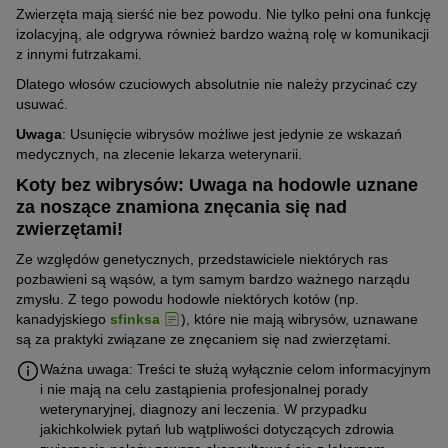
Zwierzęta mają sierść nie bez powodu. Nie tylko pełni ona funkcję
izolacyjną, ale odgrywa również bardzo ważną rolę w komunikacji
z innymi futrzakami.
Dlatego włosów czuciowych absolutnie nie należy przycinać czy
usuwać.
Uwaga
: Usunięcie wibrysów możliwe jest jedynie ze wskazań
medycznych, na zlecenie lekarza weterynarii.
Koty bez wibrysów: Uwaga na hodowle uznane
za noszące znamiona znęcania się nad
zwierzętami!
Ze względów genetycznych, przedstawiciele niektórych ras
pozbawieni są wąsów, a tym samym bardzo ważnego narządu
zmysłu. Z tego powodu hodowle niektórych kotów (np.
kanadyjskiego
sfinksa
), które nie mają wibrysów, uznawane
są za praktyki związane ze znęcaniem się nad zwierzętami.
Ważna uwaga: Treści te służą wyłącznie celom informacyjnym
i nie mają na celu zastąpienia profesjonalnej porady
weterynaryjnej, diagnozy ani leczenia. W przypadku
jakichkolwiek pytań lub wątpliwości dotyczących zdrowia