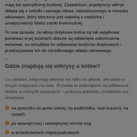
mają też specyficzną budowę. Zasadniczo, pojedynczy wibrys
składa się z cebulki i samego włosa, zakotwiczonego w mieszku
włosowym, który otoczony jest osłonką z naskórka i
umiejscowiony blisko zatoki krwionośnej.
To ona sprawia, że włosy dotykowe kotów są tak wyjątkowe,
ponieważ w jej ścianach obecne są odsłonięte zakończenia
nerwowe, co umożliwia im odbieranie bodźców dotykowych i
przekazywanie ich do ośrodkowego układu nerwowego.
Gdzie znajdują się wibrysy u kotów?
Co ciekawe, koty mają wibrysy nie tylko na głowie, ale także w
innych miejscach na ciele. Pozwala to zwierzętom na odbieranie
dotyku w różnych sytuacjach – podczas jedzenia, chodzenia czy
chwytania:
na pyszczku (w jamie ustnej, na podbródku, nad oczami), na
uszach
po wewnętrznej i zewnętrznej stronie nóg
w przestrzeniach międzypalcowych