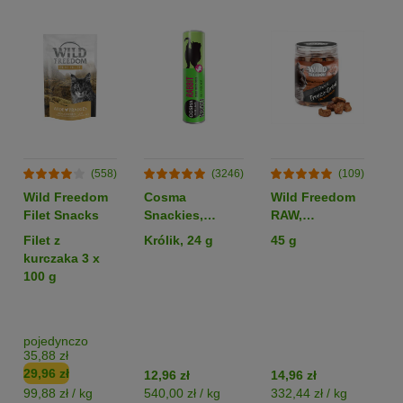
(558)
(3246)
(109)
Wild Freedom
Cosma
Wild Freedom
P
Filet Snacks
Snackies,
RAW,
o
liofilizowane
liofilizowane
S
Filet z
Królik, 24 g
45 g
3
serca kurze
kurczaka 3 x
100 g
pojedynczo
p
35,88 zł
23
29,96 zł
19
12,96 zł
14,96 zł
99,88 zł / kg
540,00 zł / kg
332,44 zł / kg
53