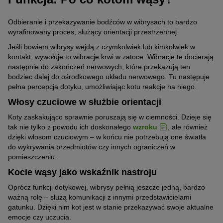
obowiązuje. Wynika to z historii ich ewolucji – tworzą się one
jeszcze w życiu embrionalnym, stąd mają indywidualny cykl życia.
Odbieranie i przekazywanie bodźców w wibrysach to bardzo
wyrafinowany proces, służący orientacji przestrzennej.
Jeśli bowiem wibrysy wejdą z czymkolwiek lub kimkolwiek w
kontakt, wywołuje to wibracje krwi w zatoce. Wibracje te docierają
następnie do zakończeń nerwowych, które przekazują ten
bodziec dalej do ośrodkowego układu nerwowego. Tu następuje
pełna percepcja dotyku, umożliwiając kotu reakcje na niego.
Włosy czuciowe w służbie orientacji
Koty zaskakująco sprawnie poruszają się w ciemności. Dzieje się
tak nie tylko z powodu ich doskonałego
wzroku
, ale również
dzięki włosom czuciowym – w końcu nie potrzebują one światła
do wykrywania przedmiotów czy innych ograniczeń w
pomieszczeniu.
Kocie wąsy jako wskaźnik nastroju
Oprócz funkcji dotykowej, wibrysy pełnią jeszcze jedną, bardzo
ważną rolę – służą komunikacji z innymi przedstawicielami
gatunku. Dzięki nim kot jest w stanie przekazywać swoje aktualne
emocje czy uczucia.