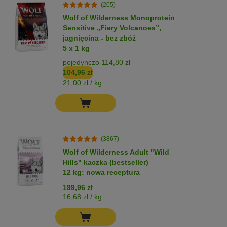
(205)
Wolf of Wilderness Monoprotein
Sensitive „Fiery Volcanoes”,
jagnięcina - bez zbóż
5 x 1 kg
pojedynczo 114,80 zł
104,96 zł
21,00 zł / kg
(3867)
Wolf of Wilderness Adult "Wild
Hills" kaczka (bestseller)
12 kg: nowa receptura
199,96 zł
16,68 zł / kg