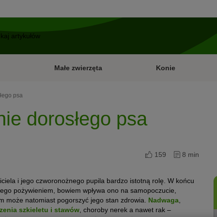
Małe zwierzęta
Konie
łego psa
ie dorosłego psa
159
8 min
iela i jego czworonożnego pupila bardzo istotną rolę. W końcu
 niego pożywieniem, bowiem wpływa ono na samopoczucie,
arm może natomiast pogorszyć jego stan zdrowia.
Nadwaga
,
zenia szkieletu i stawów
, choroby nerek a nawet rak –