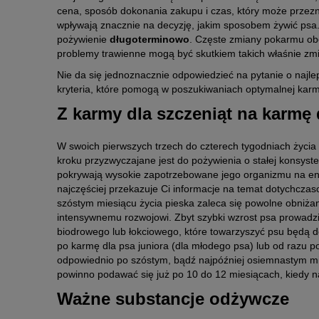
cena, sposób dokonania zakupu i czas, który może przezn
wpływają znacznie na decyzję, jakim sposobem żywić psa
pożywienie
długoterminowo
. Częste zmiany pokarmu obc
problemy trawienne mogą być skutkiem takich właśnie zm
Nie da się jednoznacznie odpowiedzieć na pytanie o najle
kryteria, które pomogą w poszukiwaniach optymalnej karm
Z karmy dla szczeniąt na karmę
W swoich pierwszych trzech do czterech tygodniach życia 
kroku przyzwyczajane jest do pożywienia o stałej konsys
pokrywają wysokie zapotrzebowane jego organizmu na ene
najczęściej przekazuje Ci informacje na temat dotychczas
szóstym miesiącu życia pieska zaleca się powolne obniżan
intensywnemu rozwojowi. Zbyt szybki wzrost psa prowadzi
biodrowego lub łokciowego, które towarzyszyć psu będą d
po karmę dla psa juniora (dla młodego psa) lub od razu
odpowiednio po szóstym, bądź najpóźniej osiemnastym m
powinno podawać się już po 10 do 12 miesiącach, kiedy n
Ważne substancje odżywcze