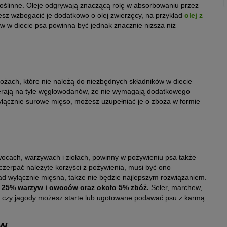
roślinne. Oleje odgrywają znaczącą rolę w absorbowaniu przez
sz wzbogacić je dodatkowo o olej zwierzęcy, na przykład
olej z
w w diecie psa powinna być jednak znacznie niższa niż
ożach, które nie należą do niezbędnych składników w diecie
erają na tyle węglowodanów, że nie wymagają dodatkowego
wyłącznie surowe mięso, możesz uzupełniać je o zboża w formie
ocach, warzywach i ziołach, powinny w pożywieniu psa także
czerpać należyte korzyści z pożywienia, musi być ono
ład wyłącznie mięsna, także nie będzie najlepszym rozwiązaniem.
 25% warzyw i owoców oraz około 5% zbóż.
Seler, marchew,
zki czy jagody możesz starte lub ugotowane podawać psu z karmą
ów