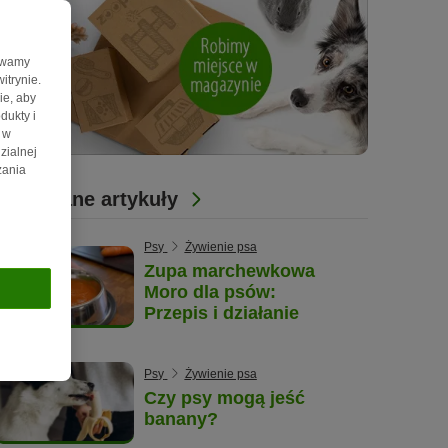
żywamy
itrynie.
ie, aby
dukty i
 w
zialnej
zania
Powiązane artykuły
Psy
Żywienie psa
Zupa marchewkowa
Moro dla psów:
Przepis i działanie
Psy
Żywienie psa
Czy psy mogą jeść
banany?