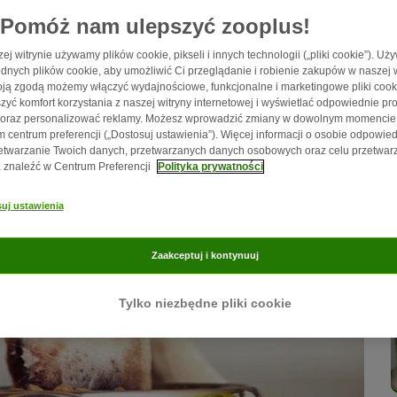
żywianie. Nic więc dziwnego, że temat odżywiania psa jest cały
Pomóż nam ulepszyć zooplus!
ach internetowych, gdzie można znaleźć tyle opinii, ile istnieje
ej witrynie używamy plików cookie, pikseli i innych technologii („pliki cookie”). U
dnych plików cookie, aby umożliwić Ci przeglądanie i robienie zakupów w naszej w
ją zgodą możemy włączyć wydajnościowe, funkcjonalne i marketingowe pliki cook
zyć komfort korzystania z naszej witryny internetowej i wyświetlać odpowiednie pro
 oraz personalizować reklamy. Możesz wprowadzić zmiany w dowolnym momencie
 centrum preferencji („Dostosuj ustawienia”). Więcej informacji o osobie odpowied
etwarzanie Twoich danych, przetwarzanych danych osobowych oraz celu przetwar
znaleźć w Centrum Preferencji
Polityka prywatności
uj ustawienia
Zaakceptuj i kontynuuj
Tylko niezbędne pliki cookie