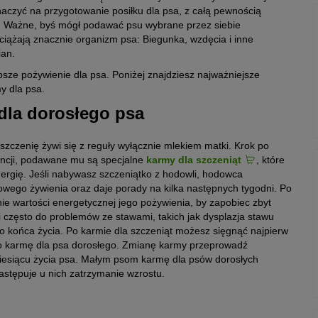
aczyć na przygotowanie posiłku dla psa, z całą pewnością
. Ważne, byś mógł podawać psu wybrane przez siebie
iążają znacznie organizm psa: Biegunka, wzdęcia i inne
ian.
psze pożywienie dla psa. Poniżej znajdziesz najważniejsze
y dla psa.
 dla dorosłego psa
szczenię żywi się z reguły wyłącznie mlekiem matki. Krok po
tencji, podawane mu są specjalne
karmy dla szczeniąt
, które
rgię. Jeśli nabywasz szczeniątko z hodowli, hodowca
owego żywienia oraz daje porady na kilka następnych tygodni. Po
ie wartości energetycznej jego pożywienia, by zapobiec zbyt
 często do problemów ze stawami, takich jak dysplazja stawu
o końca życia. Po karmie dla szczeniąt możesz sięgnąć najpierw
 po karmę dla psa dorosłego. Zmianę karmy przeprowadź
iesiącu życia psa. Małym psom karmę dla psów dorosłych
astępuje u nich zatrzymanie wzrostu.