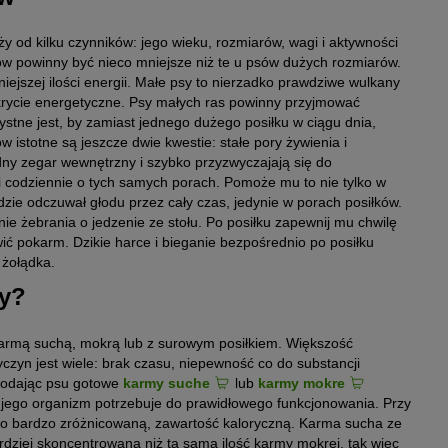
ży od kilku czynników: jego wieku, rozmiarów, wagi i aktywności
sów powinny być nieco mniejsze niż te u psów dużych rozmiarów.
ejszej ilości energii. Małe psy to nierzadko prawdziwe wulkany
krycie energetyczne. Psy małych ras powinny przyjmować
zystne jest, by zamiast jednego dużego posiłku w ciągu dnia,
w istotne są jeszcze dwie kwestie: stałe pory żywienia i
dny zegar wewnętrzny i szybko przyzwyczajają się do
ki codziennie o tych samych porach. Pomoże mu to nie tylko w
ędzie odczuwał głodu przez cały czas, jedynie w porach posiłków.
ie żebrania o jedzenie ze stołu. Po posiłku zapewnij mu chwilę
ć pokarm. Dzikie harce i bieganie bezpośrednio po posiłku
 żołądka.
wy?
rmą suchą, mokrą lub z surowym posiłkiem. Większość
czyn jest wiele: brak czasu, niepewność co do substancji
podając psu gotowe
karmy suche
lub
karmy mokre
h jego organizm potrzebuje do prawidłowego funkcjonowania. Przy
to bardzo zróżnicowaną, zawartość kaloryczną. Karma sucha ze
rdziej skoncentrowana niż ta sama ilość karmy mokrej, tak więc