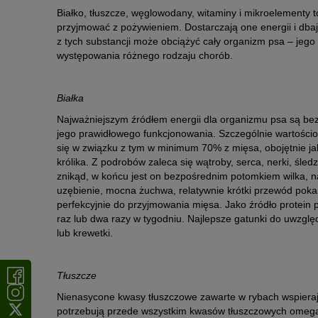
Białko, tłuszcze, węglowodany, witaminy i mikroelementy 
przyjmować z pożywieniem. Dostarczają one energii i dbaj
z tych substancji może obciążyć cały organizm psa – jego
występowania różnego rodzaju chorób.
Białka
Najważniejszym źródłem energii dla organizmu psa są bez
jego prawidłowego funkcjonowania. Szczególnie wartości
się w związku z tym w minimum 70% z mięsa, obojętnie jaki
królika. Z podrobów zaleca się wątroby, serca, nerki, śle
znikąd, w końcu jest on bezpośrednim potomkiem wilka, n
uzębienie, mocna żuchwa, relatywnie krótki przewód pok
perfekcyjnie do przyjmowania mięsa. Jako źródło protein
raz lub dwa razy w tygodniu. Najlepsze gatunki do uwzględ
lub krewetki.
Tłuszcze
Nienasycone kwasy tłuszczowe zawarte w rybach wspieraj
potrzebują przede wszystkim kwasów tłuszczowych omega