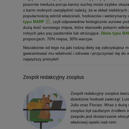
pozornie nieduża porcja karmy suchej może szybko okazać
z karm mokrych uwzględnić należy, że w skład niektórych 
popularnością wśród właścicieli, hodowców i weterynarzy
typu BARF
, czyli odpowiednie biologicznie surowe p
dużą ilość surowego mięsa, które stanowiło pokarm wilkó
rolnych jako psy pasterskie lub stróżujące.
Dieta typu B
proporcjach: 70% mięsa, 30% warzyw.
Niezależnie od tego na jaki rodzaj diety się zdecydujesz
gwarantować mu witalność i zdrowie i przyczyniać się do
najwyższy priorytet!
Zespół redakcyjny zooplus
Zespół redakcyjny zooplus twor
dziedzinie hodowli zwierząt: L
Julio oraz Florian. Wraz z dużą
zooplus był zaufanym źródłem in
zespołu jest dostarczanie ekscyt
właściwej opieki nad nimi.