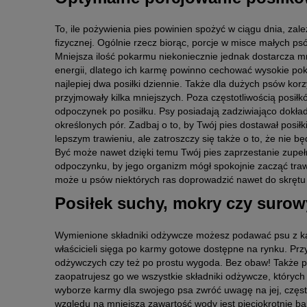
To, ile pożywienia pies powinien spożyć w ciągu dnia, zale
fizycznej. Ogólnie rzecz biorąc, porcje w misce małych p
Mniejsza ilość pokarmu niekoniecznie jednak dostarcza mni
energii, dlatego ich karmę powinno cechować wysokie po
najlepiej dwa posiłki dziennie. Także dla dużych psów kor
przyjmowały kilka mniejszych. Poza częstotliwością posiłkó
odpoczynek po posiłku. Psy posiadają zadziwiająco dokła
określonych pór. Zadbaj o to, by Twój pies dostawał posił
lepszym trawieniu, ale zatroszczy się także o to, że nie b
Być może nawet dzięki temu Twój pies zaprzestanie zupełn
odpoczynku, by jego organizm mógł spokojnie zacząć trawi
może u psów niektórych ras doprowadzić nawet do skrętu
Posiłek suchy, mokry czy suro
Wymienione składniki odżywcze możesz podawać psu z ka
właścicieli sięga po karmy gotowe dostępne na rynku. Przy
odżywczych czy też po prostu wygoda. Bez obaw! Także 
zaopatrujesz go we wszystkie składniki odżywcze, któryc
wyborze karmy dla swojego psa zwróć uwagę na jej, częs
względu na mniejszą zawartość wody jest pięciokrotnie ba