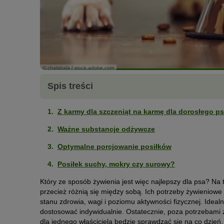
© chalabala / stock.adobe.com
Spis treści
Z karmy dla szczeniąt na karmę dla dorosłego p
Ważne substancje odżywcze
Optymalne porcjowanie posiłków
Posiłek suchy, mokry czy surowy?
Który ze sposób żywienia jest więc najlepszy dla psa? Na 
przecież różnią się między sobą. Ich potrzeby żywieniowe 
stanu zdrowia, wagi i poziomu aktywności fizycznej. Ideal
dostosować indywidualnie. Ostatecznie, poza potrzebami 
dla jednego właściciela będzie sprawdzać się na co dzień,