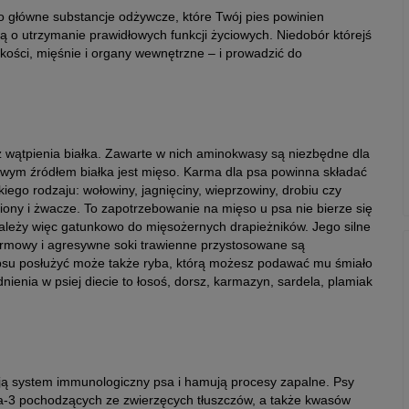
to główne substancje odżywcze, które Twój pies powinien
ą o utrzymanie prawidłowych funkcji życiowych. Niedobór którejś
 kości, mięśnie i organy wewnętrzne – i prowadzić do
 wątpienia białka. Zawarte w nich aminokwasy są niezbędne dla
owym źródłem białka jest mięso. Karma dla psa powinna składać
ego rodzaju: wołowiny, jagnięciny, wieprzowiny, drobiu czy
dziony i żwacze. To zapotrzebowanie na mięso u psa nie bierze się
ależy więc gatunkowo do mięsożernych drapieżników. Jego silne
armowy i agresywne soki trawienne przystosowane są
 psu posłużyć może także ryba, którą możesz podawać mu śmiało
nienia w psiej diecie to łosoś, dorsz, karmazyn, sardela, plamiak
ą system immunologiczny psa i hamują procesy zapalne. Psy
-3 pochodzących ze zwierzęcych tłuszczów, a także kwasów