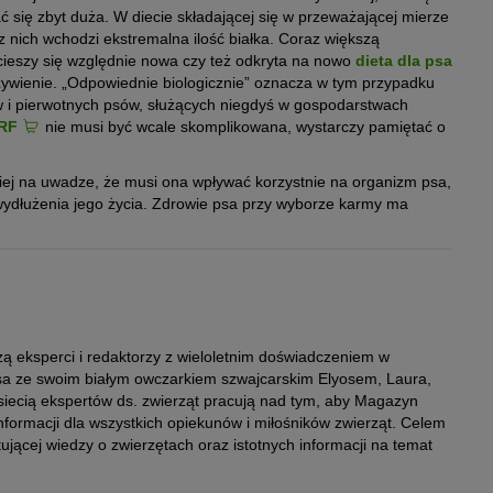
 się zbyt duża. W diecie składającej się w przeważającej mierze
z nich wchodzi ekstremalna ilość białka. Coraz większą
 cieszy się względnie nowa czy też odkryta na nowo
dieta dla psa
ożywienie. „Odpowiednie biologicznie” oznacza w tym przypadku
w i pierwotnych psów, służących niegdyś w gospodarstwach
ARF
nie musi być wcale skomplikowana, wystarczy pamiętać o
 miej na uwadze, że musi ona wpływać korzystnie na organizm psa,
 wydłużenia jego życia. Zdrowie psa przy wyborze karmy ma
zą eksperci i redaktorzy z wieloletnim doświadczeniem w
uisa ze swoim białym owczarkiem szwajcarskim Elyosem, Laura,
 siecią ekspertów ds. zwierząt pracują nad tym, aby Magazyn
formacji dla wszystkich opiekunów i miłośników zwierząt. Celem
ującej wiedzy o zwierzętach oraz istotnych informacji na temat