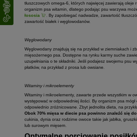
tłuszczowych omega-6, których najwięcej zawierają oleje 
organizm psa witamin, dlatego podając psu warzywa może
łososia
. By zapobiegać nadwadze, zawartość tłuszczó
zawartość białek i węglowodanów.
Węglowodany
Węglowodany znajdują się na przykład w ziemniakach i zb
mięsożernego psa. Dostępne na rynku karmy suche zawi
uzupełniania o te składniki. Jeśli podajesz swojemu psu 
płatków, na przykład z prosa lub owsiane.
Witaminy i mikroelementy
Witaminy i mikroelementy, zawarte przede wszystkim w ow
występować w odpowiedniej ilości. By organizm psa mógł 
odpowiednio zróżnicowane. Zbyt jednolita dieta, na przyk
Obok 70% mięsa w diecie psa powinno znaleźć się do
cukinia, dynia oraz rodzime owoce takie jak jabłka, grus
lub surowym mięsem.
Optymalne porcjowanie posiłk