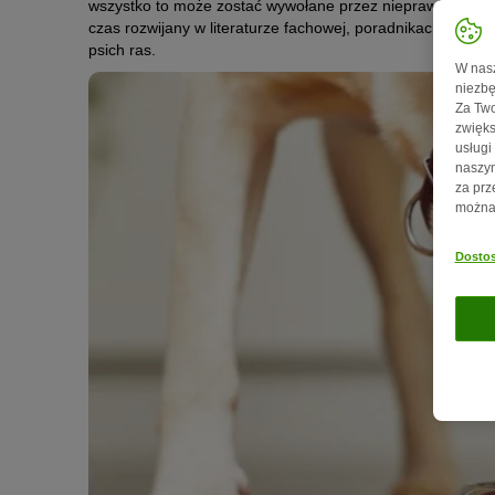
wszystko to może zostać wywołane przez nieprawidłowe od
czas rozwijany w literaturze fachowej, poradnikach i na for
psich ras.
W nasz
niezbę
Za Two
zwięks
usługi
naszym
za prz
można 
Dostos