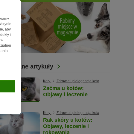
żywamy
itrynie.
ie, aby
dukty i
 w
zialnej
zania
Powiązane artykuły
Koty
Zdrowie i pielęgnacja kota
Zaćma u kotów:
Objawy i leczenie
Koty
Zdrowie i pielęgnacja kota
Rak skóry u kotów:
Objawy, leczenie i
rokowania