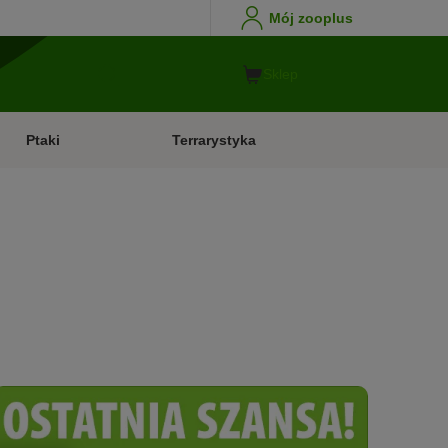
Mój zooplus
Sklep
Ptaki
Terrarystyka