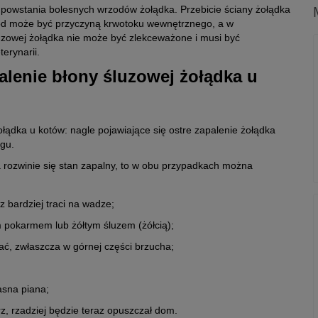
 powstania bolesnych wrzodów żołądka. Przebicie ściany żołądka
ód może być przyczyną krwotoku wewnętrznego, a w
luzowej żołądka nie może być zlekceważone i musi być
erynarii.
alenie błony śluzowej żołądka u
łądka u kotów: nagle pojawiające się ostre zapalenie żołądka
egu.
a rozwinie się stan zapalny, to w obu przypadkach można
z bardziej traci na wadze;
 pokarmem lub żółtym śluzem (żółcią);
ać, zwłaszcza w górnej części brzucha;
asna piana;
rz, rzadziej będzie teraz opuszczał dom.