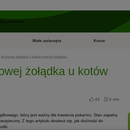
Małe zwierzęta
Konie
 śluzowej żołądka u kotów (nieżyt żołądka)
zowej żołądka u kotów
43
4 min
ądkowego, który jest ważny dla trawienia pokarmu. Stan zapalny
iebezpieczny. Z tego artykułu dowiesz się, jak dochodzi do
utki.