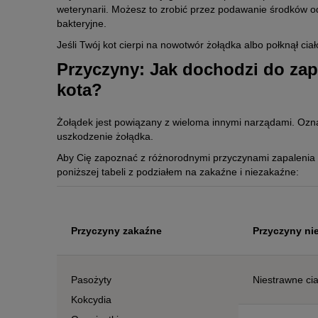
weterynarii. Możesz to zrobić przez podawanie środków od
bakteryjne.
Jeśli Twój kot cierpi na nowotwór żołądka albo połknął c
Przyczyny: Jak dochodzi do zap
© burdun / stock.adobe.com
kota?
Badanie USG pozwala lekarzom zmierzyć grubość ściany b
Żołądek jest powiązany z wieloma innymi narządami. Oz
uszkodzenie żołądka.
Aby Cię zapoznać z różnorodnymi przyczynami zapalenia
poniższej tabeli z podziałem na zakaźne i niezakaźne:
Przyczyny zakaźne
Przyczyny ni
Pasożyty
Niestrawne ciał
Kokcydia