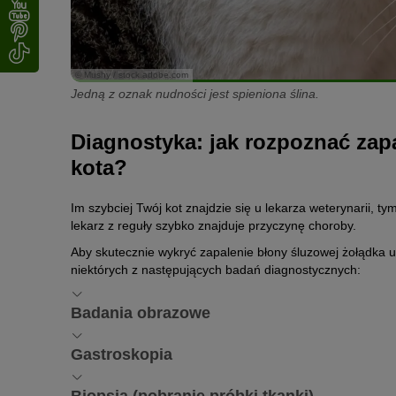
© Mushy / stock.adobe.com
Jedną z oznak nudności jest spieniona ślina.
Diagnostyka: jak rozpoznać zap
kota?
Im szybciej Twój kot znajdzie się u lekarza weterynarii, 
lekarz z reguły szybko znajduje przyczynę choroby.
Aby skutecznie wykryć zapalenie błony śluzowej żołądka u
niektórych z następujących badań diagnostycznych:
Badania obrazowe
Badanie ultrasonograficzne pozwala lekarzowi weterynarii 
Gastroskopia
pogrubienie może być oznaką zapalenia błony śluzowej żo
Za pomocą gastroskopu, czyli elastycznej rurki z kamerą, 