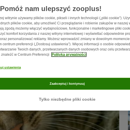
Pomóż nam ulepszyć zooplus!
ej witrynie używamy plików cookie, pikseli i innych technologii („pliki cookie”). U
dnych plików cookie, aby umożliwić Ci przeglądanie i robienie zakupów w naszej w
ją zgodą możemy włączyć wydajnościowe, funkcjonalne i marketingowe pliki cook
zyć komfort korzystania z naszej witryny internetowej i wyświetlać odpowiednie pro
 oraz personalizować reklamy. Możesz wprowadzić zmiany w dowolnym momencie
 centrum preferencji („Dostosuj ustawienia”). Więcej informacji o osobie odpowied
etwarzanie Twoich danych, przetwarzanych danych osobowych oraz celu przetwar
znaleźć w Centrum Preferencji
Polityka prywatności
uj ustawienia
Zaakceptuj i kontynuuj
Tylko niezbędne pliki cookie