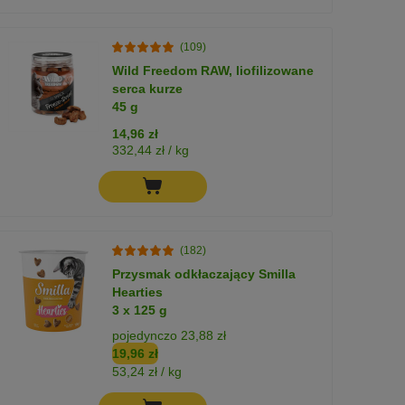
(109)
Wild Freedom RAW, liofilizowane
serca kurze
45 g
14,96 zł
332,44 zł / kg
(182)
Przysmak odkłaczający Smilla
Hearties
3 x 125 g
pojedynczo 23,88 zł
19,96 zł
53,24 zł / kg