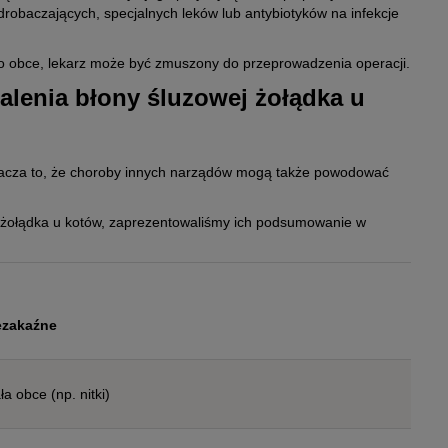
robaczających, specjalnych leków lub antybiotyków na infekcje
iało obce, lekarz może być zmuszony do przeprowadzenia operacji.
alenia błony śluzowej żołądka u
łony śluzowej żołądka.
nacza to, że choroby innych narządów mogą także powodować
 żołądka u kotów, zaprezentowaliśmy ich podsumowanie w
ezakaźne
a obce (np. nitki)