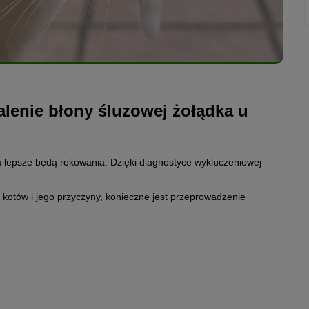
alenie błony śluzowej żołądka u
tym lepsze będą rokowania. Dzięki diagnostyce wykluczeniowej
 kotów i jego przyczyny, konieczne jest przeprowadzenie
ocenić ścianę żołądka kota z zewnątrz i zmierzyć jej grubość. Jej
łądka.
weterynarz jest w stanie obejrzeć błonę śluzową żołądka kota od