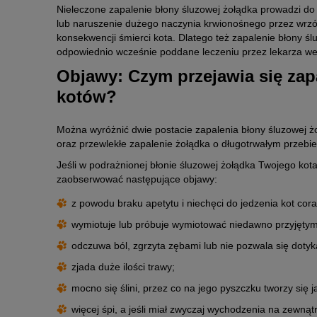
Nieleczone zapalenie błony śluzowej żołądka prowadzi do
lub naruszenie dużego naczynia krwionośnego przez wrz
konsekwencji śmierci kota. Dlatego też zapalenie błony ś
odpowiednio wcześnie poddane leczeniu przez lekarza wet
Objawy: Czym przejawia się zap
kotów?
Można wyróżnić dwie postacie zapalenia błony śluzowej żo
oraz przewlekłe zapalenie żołądka o długotrwałym przebi
Jeśli w podrażnionej błonie śluzowej żołądka Twojego kot
zaobserwować następujące objawy:
z powodu braku apetytu i niechęci do jedzenia kot cora
wymiotuje lub próbuje wymiotować niedawno przyjętym
odczuwa ból, zgrzyta zębami lub nie pozwala się dotyk
zjada duże ilości trawy;
mocno się ślini, przez co na jego pyszczku tworzy się j
więcej śpi, a jeśli miał zwyczaj wychodzenia na zewnąt