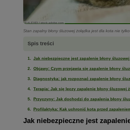
© ALEXEI / stock.adobe.com
Stan zapalny błony śluzowej żołądka jest dla kota nie tylko
Spis treści
Jak niebezpieczne jest zapalenie błony śluzowe
Objawy: Czym przejawia się zapalenie błony ślu
Diagnostyka: jak rozpoznać zapalenie błony ślu
Terapia: Jak się leczy zapalenie błony śluzowej 
Przyczyny: Jak dochodzi do zapalenia błony ślu
Profilaktyka: Kak uchronić kota przed zapaleni
Jak niebezpieczne jest zapalen