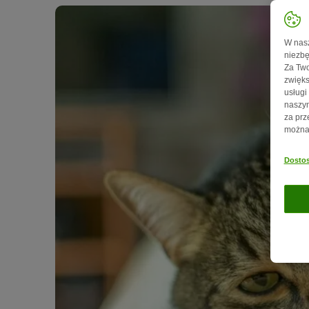
W nasz
niezbę
Za Two
zwięks
usługi
naszym
za prz
można 
Dostos