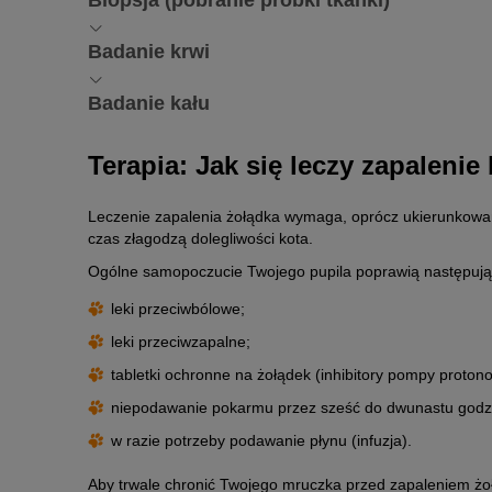
Biopsja (pobranie próbki tkanki)
Za pomocą badania rentgenowskiego lekarz weterynarii mo
wewnątrz. Podczas badania zwraca on uwagę na to, czy bło
żołądku.
powstania bolesnego wrzodu żołądka.
Komórki błony śluzowej wiele mówią o stanie zdrowia żoł
Badanie krwi
histologicznego, lekarz weterynarii pobiera od poddanego 
Jeśli żołądek kota wykazuje stan zapalny, wzrasta pozio
Badanie kału
przyczyny zapalenia żołądka mogą również ulec podwyższe
weterynarii jest w stanie wykryć często występujące u ko
Różne rodzaje pasożytów mogą uszkadzać błonę śluzową k
Terapia: Jak się leczy zapaleni
pasożytami, lekarz weterynarii musi zbadać próbki kału z k
Leczenie zapalenia żołądka wymaga, oprócz ukierunkowan
czas złagodzą dolegliwości kota.
Ogólne samopoczucie Twojego pupila poprawią następując
leki przeciwbólowe;
leki przeciwzapalne;
tabletki ochronne na żołądek (inhibitory pompy protono
niepodawanie pokarmu przez sześć do dwunastu godzi
w razie potrzeby podawanie płynu (infuzja).
Aby trwale chronić Twojego mruczka przed zapaleniem żo