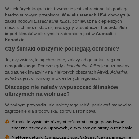
W niektórych krajach ich trzymanie jest zabronione lub podlega
bardzo surowym przepisom.
W wielu stanach USA
obowiązuje
zakaz hodowli
Lissachatina fulica
, ponieważ na cieplejszych
obszarach może stać się inwazyjny. Zasadniczo, hodowla i/lub
import ślimaków olbrzymich zabroniona jest w
Australii
i
Kanadzie
.
Czy ślimaki olbrzymie podlegają ochronie?
To, czy zwierzęta są chronione, zależy od gatunku i regionu
geograficznego. Podczas gdy
Lissachatina fulica
jest uznawany
za gatunek inwazyjny na niektórych obszarach Afryki,
Achatina
achatina
jest chroniony w określonych regionach.
Dlaczego nie należy wypuszczać ślimaków
olbrzymich na wolność?
W żadnym przypadku nie należy tego robić, ponieważ stanowi to
zagrożenie dla środowiska, zdrowia i rolnictwa:
Ślimaki te żywią się różnymi roślinami i mogą powodować
znaczne szkody w uprawach, a tym samym straty w rolnictwie.
Niektóre gatunki (zwłaszcza
Lissachatina fulica
) są inwazyjne i