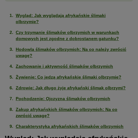
Wygląd: Jak wyglądają afrykańskie ślimaki
olbrzymie?
Czy trzymanie ślimaków olbrzymich w warunkach
domowych jest zgodne z dobrostanem gatunku?
Hodowla ślimaków olbrzymich: Na co należy zwrócić
uwagę?
Zachowanie i aktywność ślimaków olbrzymich
Żywienie: Co jedzą afrykańskie ślimaki olbrzymie?
Zdrowie: Jak długo żyje afrykański ślimak olbrzymi?
Pochodzenie: Ojczyzna ślimaków olbrzymich
Zakup afrykańskich ślimaków olbrzymich: Na co
zwrócić uwagę?
Charakterystyka afrykańskich ślimaków olbrzymich