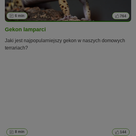
6 min
764
Gekon lamparci
Jaki jest najpopularniejszy gekon w naszych domowych
terrariach?
8 min
144