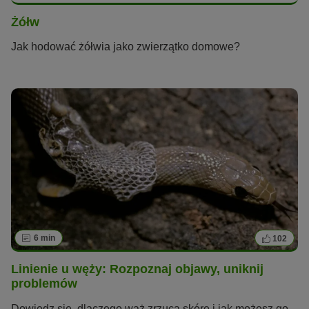
Żółw
Jak hodować żółwia jako zwierzątko domowe?
6 min
102
Linienie u węży: Rozpoznaj objawy, uniknij
problemów
Dowiedz się, dlaczego wąż zrzuca skórę i jak możesz go