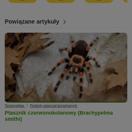
Powiązane artykuły
Terrarystyka
Portrety zwierząt terrariowych
Ptasznik czerwonokolanowy (Brachypelma
smithi)