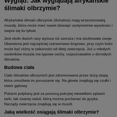
Wygląd: Jak wyglądają afrykańskie
ślimaki olbrzymie?
Afrykańskie ślimaki olbrzymie (Achatina) mają wrzecionowatą
muszlę, która może mieć nawet dziesięć centymetrów wysokości i
zwęża się ku tyłowi.
Jest około dwóch razy wyższa niż szersza i ma stożkowate zwoje.
Ubarwiona jest najczęściej czerwonawo-brązowo, przy czym kolor
może być różny w zależności od diety zwierzęcia. Już u młodych
osobników muszla ma typowe cechy, rozpoznawalne u dorosłych
ślimaków.
Budowa ciała
Ciało ślimaków olbrzymich jest zdominowane przez dużą stopę,
która umożliwia im poruszanie się. Na głowie znajdują się czułki i
otwór gębowy.
Pokarm połykany jest za pomocą pokrytej niewielkimi zębami
tarki, tak zwanej raduli, którą można porównać do języka.
Narządy zwierzęcia znajdują się w muszli.
Jaką wielkość osiągają ślimaki olbrzymie?