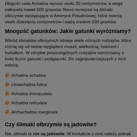
Długość ciała Achatina wynosi około 20 centymetrów, a waga
całkowita nawet 500 gramów. Nieco mniejsze są ślimaki
olbrzymie występujące w Ameryce Południowej, które mierzą
około dziesięciu centymetrów i ważą średnio 100 gramów.
Mnogość gatunków: Jakie gatunki wyróżniamy?
Wśród ślimaków olbrzymich istnieje wiele różnych rodzajów, które
różnią się od siebie wyglądem muszli, wielkością, kolorem i
kształtem. W obrębie poszczególnych rodzajów wyróżniamy z
kolei liczne gatunki i podgatunki. Do najpopularniejszych z nich
należą:
Achatina achatina
Lissachatina fulica
Achatina immaculata
Achatina reticulata
Archachatina marginata
Czy ślimaki olbrzymie są jadowite?
Nie, ślimaki te
nie są jadowite
. W kontakcie z nimi należy jednak