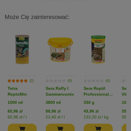
Może Cię zainteresować:
(2)
(0)
(0)
Tetra
Sera Raffy I
Sera Reptil
Sera
ReptoMin
Gammarusmix
Professional
Vita
Herbivor
1000 ml
3800 ml
330 g
1000
Nature
65,96 zł
88,96 zł
43,96 zł
35,96
65,96 zł / l
23,40 zł / l
133,20 zł / kg
35,96