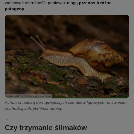
zachować ostrożność, ponieważ mogą
przenosić różne
patogeny
.
© ArtushFoto / stock.adobe.com
Achatina należą do największych ślimaków lądowych na świecie i
pochodzą z Afryki Wschodniej.
Czy trzymanie ślimaków