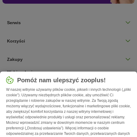
Serwis
Korzyści
Zakupy
Wybierz kraj
Pomóż nam ulepszyć zooplus!
Polska / PL
W naszej witrynie używamy plików cookie, pikseli i innych technologii („pliki
cookie”). Używamy niezbędnych plików cookie, aby umożliwić Ci
Follow zooplus
przeglądanie i robienie zakupów w naszej witrynie. Za Twoją zgodą
możemy włączyć wydajnościowe, funkcjonalne i marketingowe pliki cookie,
aby zwiększyć komfort korzystania z naszej witryny internetowej i
wyświetlać odpowiednie produkty i usługi oraz personalizować reklamy.
Możesz wprowadzić zmiany w dowolnym momencie w naszym centrum
preferencji („Dostosuj ustawienia”). Więcej informacji o osobie
odpowiedzialnej za przetwarzanie Twoich danych, przetwarzanych danych