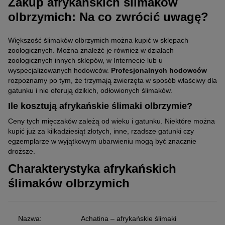
Zakup afrykańskich ślimaków
dziesięciu tygodni, a
Achatina immaculata
jest największym
próbujmy jednak robić tego samodzielnie, ponieważ narazimy
śpiochem wśród ślimaków olbrzymich, którego okres spoczynku
Zgodnie z zaleceniami ślimaki należy karmić codziennie. Tylko w
olbrzymich: Na co zwrócić uwagę?
zwierzęta na duży stres.
trwa od dwóch do pięciu miesięcy.
ten sposób bowiem będą mogły dostarczyć swojemu
Jakie rośliny będą odpowiednie dla ślimaków
organizmowi wszystkich niezbędnych składników.
olbrzymich?
Większość ślimaków olbrzymich można kupić w sklepach
zoologicznych. Można znaleźć je również w działach
Zaleca się umieszczenie w terrarium gałęzi i roślin. Mogą to być
zoologicznych innych sklepów, w Internecie lub u
gałęzie korkowe, różne rodzaje drewna oraz mech. Ślimaki będą
wyspecjalizowanych hodowców.
Profesjonalnych hodowców
skubać rośliny, dlatego należy je regularnie wymieniać.
rozpoznamy po tym, że trzymają zwierzęta w sposób właściwy dla
gatunku i nie oferują dzikich, odłowionych ślimaków.
Czy ślimaki olbrzymie można trzymać
pojedynczo?
Ile kosztują afrykańskie ślimaki olbrzymie?
Afrykańskie ślimaki olbrzymie
należy zawsze trzymać w
Ceny tych mięczaków zależą od wieku i gatunku. Niektóre można
grupach
. Zaleca się, aby liczyły one co najmniej dwa osobniki –
kupić już za kilkadziesiąt złotych, inne, rzadsze gatunki czy
samotność może bowiem być źródłem stresu i chorób.
egzemplarze w wyjątkowym ubarwieniu mogą być znacznie
droższe.
Uwaga:
Ślimaków olbrzymich nie należy
Charakterystyka afrykańskich
socjalizować z innymi zwierzętami (np.
ślimaków olbrzymich
żabami), istnieje wówczas ryzyko, że zostaną
przez nie zjedzone.
Nazwa:
Achatina – afrykańskie ślimaki