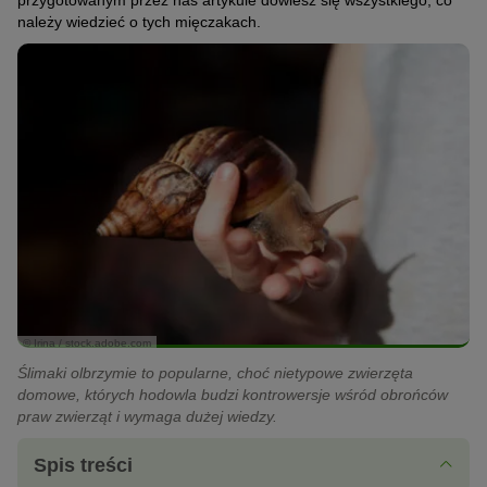
przygotowanym przez nas artykule dowiesz się wszystkiego, co
należy wiedzieć o tych mięczakach.
© Irina / stock.adobe.com
Ślimaki olbrzymie to popularne, choć nietypowe zwierzęta
domowe, których hodowla budzi kontrowersje wśród obrońców
praw zwierząt i wymaga dużej wiedzy.
Spis treści