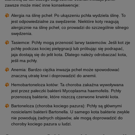
zawsze może mieć inne konsekwencje:
Alergia na ślinę pcheł: Po ukąszeniu pchła wydziela ślinę. To
jest odpowiedzialne za swędzenie. Niektóre koty reagują
alergicznie na ślinę pcheł, co prowadzi do szczególnie silnego
swędzenia.
Tasiemce: Pchły mogą przenosić larwy tasiemców. Jeśli kot zje
pchłę podczas kociej pielęgnacji lub próbując się podrapać,
jaja dostają się do jelit kota. Dlatego należy odrobaczać kota,
jeśli ma pchły.
Anemia: Bardzo ciężka inwazja pcheł może spowodować
znaczną utratę krwi i doprowadzić do anemii.
Hemobartoneloza kotów: Ta choroba zakaźna wywoływana
jest przez pałeczki bakterii Mycoplasma haemofelis. Pchły
przenoszą bakterie, które niszczą czerwone krwinki kota.
Bartoneloza (choroba kociego pazura): Pchły są głównymi
nosicielami bakterii Bartonella. U samego kota bakterie zwykle
nie powodują żadnych objawów, ale mogą doprowadzić do
choroby kociego pazura u ludzi.