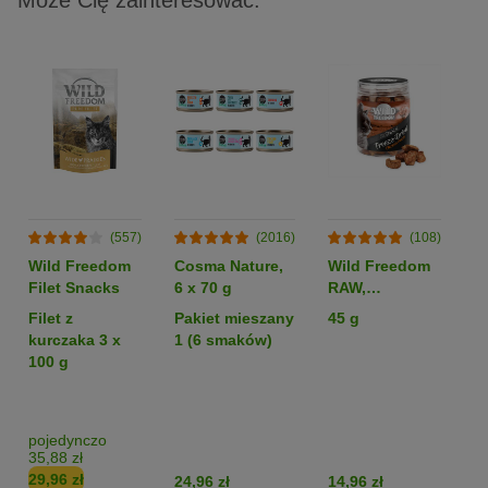
(557)
(2016)
(108)
Wild Freedom
Cosma Nature,
Wild Freedom
C
Filet Snacks
6 x 70 g
RAW,
S
liofilizowane
l
Filet z
Pakiet mieszany
45 g
Kr
serca kurze
kurczaka 3 x
1 (6 smaków)
100 g
pojedynczo
35,88 zł
29,96 zł
24,96 zł
14,96 zł
12