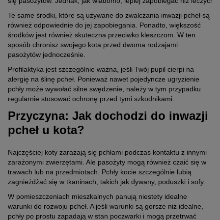
się pasożytów. Jednak, jak wiadomo, lepiej zapobiegać niż leczyć!
Te same środki, które są używane do zwalczania inwazji pcheł są
również odpowiednie do jej zapobiegania. Ponadto, większość
środków jest również skuteczna przeciwko kleszczom. W ten
sposób chronisz swojego kota przed dwoma rodzajami
pasożytów jednocześnie.
Profilaktyka jest szczególnie ważna, jeśli Twój pupil cierpi na
alergię na ślinę pcheł. Ponieważ nawet pojedyncze ugryzienie
pchły może wywołać silne swędzenie, należy w tym przypadku
regularnie stosować ochronę przed tymi szkodnikami.
Przyczyna: Jak dochodzi do inwazji
pcheł u kota?
Najczęściej koty zarażają się pchłami podczas kontaktu z innymi
zarażonymi zwierzętami. Ale pasożyty mogą również czaić się w
trawach lub na przedmiotach. Pchły kocie szczególnie lubią
zagnieżdżać się w tkaninach, takich jak dywany, poduszki i sofy.
W pomieszczeniach mieszkalnych panują niestety idealne
warunki do rozwoju pcheł. A jeśli warunki są gorsze niż idealne,
pchły po prostu zapadają w stan poczwarki i mogą przetrwać