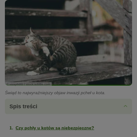
© vizaphoto / stock.adobe.com
Świąd to najwyraźniejszy objaw inwazji pcheł u kota.
Spis treści
Czy pchły u kotów są niebezpieczne?