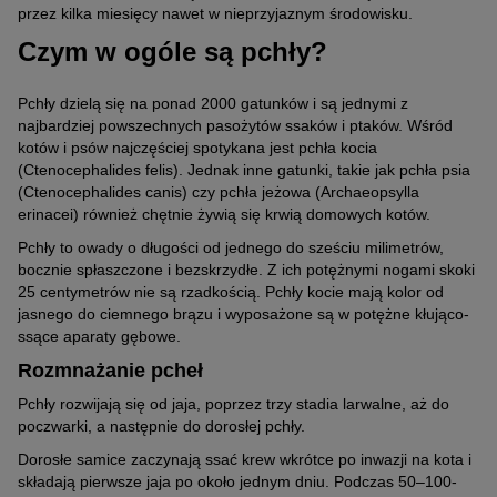
przez kilka miesięcy nawet w nieprzyjaznym środowisku.
Czym w ogóle są pchły?
Pchły dzielą się na ponad 2000 gatunków i są jednymi z
najbardziej powszechnych pasożytów ssaków i ptaków. Wśród
kotów i psów najczęściej spotykana jest pchła kocia
(Ctenocephalides felis). Jednak inne gatunki, takie jak pchła psia
(Ctenocephalides canis) czy pchła jeżowa (Archaeopsylla
erinacei) również chętnie żywią się krwią domowych kotów.
Pchły to owady o długości od jednego do sześciu milimetrów,
bocznie spłaszczone i bezskrzydłe. Z ich potężnymi nogami skoki
25 centymetrów nie są rzadkością. Pchły kocie mają kolor od
jasnego do ciemnego brązu i wyposażone są w potężne kłująco-
ssące aparaty gębowe.
Rozmnażanie pcheł
Pchły rozwijają się od jaja, poprzez trzy stadia larwalne, aż do
poczwarki, a następnie do dorosłej pchły.
Dorosłe samice zaczynają ssać krew wkrótce po inwazji na kota i
składają pierwsze jaja po około jednym dniu. Podczas 50–100-