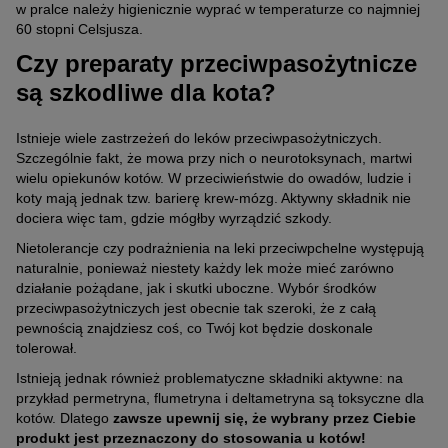
w pralce należy higienicznie wyprać w temperaturze co najmniej
60 stopni Celsjusza.
Czy preparaty przeciwpasożytnicze
są szkodliwe dla kota?
Istnieje wiele zastrzeżeń do leków przeciwpasożytniczych.
Szczególnie fakt, że mowa przy nich o neurotoksynach, martwi
wielu opiekunów kotów. W przeciwieństwie do owadów, ludzie i
koty mają jednak tzw. barierę krew-mózg. Aktywny składnik nie
dociera więc tam, gdzie mógłby wyrządzić szkody.
Nietolerancje czy podrażnienia na leki przeciwpchelne występują
naturalnie, ponieważ niestety każdy lek może mieć zarówno
działanie pożądane, jak i skutki uboczne. Wybór środków
przeciwpasożytniczych jest obecnie tak szeroki, że z całą
pewnością znajdziesz coś, co Twój kot będzie doskonale
tolerował.
Istnieją jednak również problematyczne składniki aktywne: na
przykład permetryna, flumetryna i deltametryna są toksyczne dla
kotów. Dlatego
zawsze upewnij się, że wybrany przez Ciebie
produkt jest przeznaczony do stosowania u kotów!