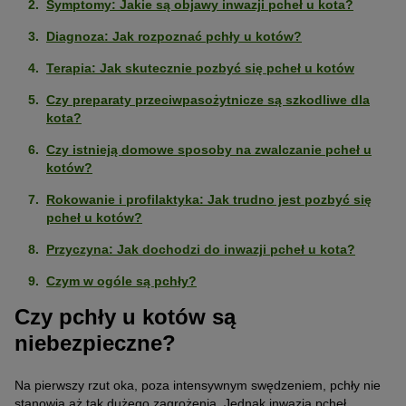
Symptomy: Jakie są objawy inwazji pcheł u kota?
Diagnoza: Jak rozpoznać pchły u kotów?
Terapia: Jak skutecznie pozbyć się pcheł u kotów
Czy preparaty przeciwpasożytnicze są szkodliwe dla
kota?
Czy istnieją domowe sposoby na zwalczanie pcheł u
kotów?
Rokowanie i profilaktyka: Jak trudno jest pozbyć się
pcheł u kotów?
Przyczyna: Jak dochodzi do inwazji pcheł u kota?
Czym w ogóle są pchły?
Czy pchły u kotów są
niebezpieczne?
Na pierwszy rzut oka, poza intensywnym swędzeniem, pchły nie
stanowią aż tak dużego zagrożenia. Jednak inwazja pcheł