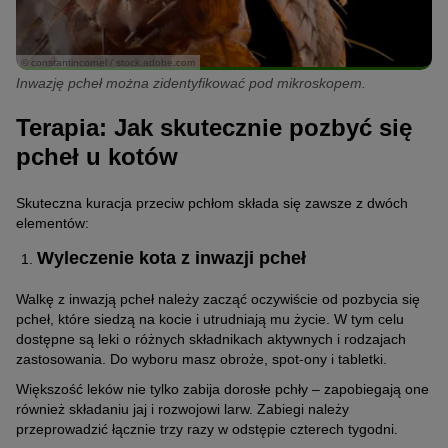
© constantincornel / stock.adobe.com
Inwazję pcheł można zidentyfikować pod mikroskopem.
Terapia: Jak skutecznie pozbyć się
pcheł u kotów
Skuteczna kuracja przeciw pchłom składa się zawsze z dwóch
elementów:
Wyleczenie kota z inwazji pcheł
Walkę z inwazją pcheł należy zacząć oczywiście od pozbycia się
pcheł, które siedzą na kocie i utrudniają mu życie. W tym celu
dostępne są leki o różnych składnikach aktywnych i rodzajach
zastosowania. Do wyboru masz obroże, spot-ony i tabletki.
Większość leków nie tylko zabija dorosłe pchły – zapobiegają one
również składaniu jaj i rozwojowi larw. Zabiegi należy
przeprowadzić łącznie trzy razy w odstępie czterech tygodni.