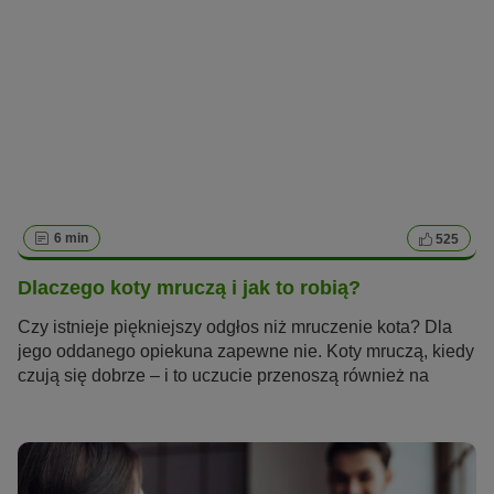
6 min
525
Dlaczego koty mruczą i jak to robią?
Czy istnieje piękniejszy odgłos niż mruczenie kota? Dla
jego oddanego opiekuna zapewne nie. Koty mruczą, kiedy
czują się dobrze – i to uczucie przenoszą również na
swojego człowieka. Jednak koty mruczą także z innych
powodów, na przykład, kiedy coś je boli lub odczuwają
stres. Dlaczego koty mruczą i w jaki sposób produkują ten
ciągły, motoryczny dźwięk?