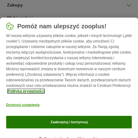
Zakupy
Wybierz kraj
Pomóż nam ulepszyć zooplus!
Polska / PL
W naszej witrynie używamy plików cookie, pikseli i innych technologii („pliki
cookie”). Używamy niezbędnych plików cookie, aby umożliwić Ci
Follow zooplus
przeglądanie i robienie zakupów w naszej witrynie. Za Twoją zgodą
możemy włączyć wydajnościowe, funkcjonalne i marketingowe pliki cookie,
aby zwiększyć komfort korzystania z naszej witryny internetowej i
wyświetlać odpowiednie produkty i usługi oraz personalizować reklamy.
Możesz wprowadzić zmiany w dowolnym momencie w naszym centrum
preferencji („Dostosuj ustawienia”). Więcej informacji o osobie
odpowiedzialnej za przetwarzanie Twoich danych, przetwarzanych danych
osobowych oraz celu przetwarzania można znaleźć w Centrum Preferencji
Polityka prywatności
O nas
Kariera - Kraków
Kariera - Wrocław
Regulamin sklepu
Dostosuj ustawienia
Polityka prywatności
Impressum
Corporate Website
Formularz
odstąpienia od umowy
Kontakt
Informacje o przesyłce
Metody
Zaakceptuj i kontynuuj
płatności
Program partnerski
Korzyści
Magazyn zooplus jest własnością zooplus SE © zooplus SE 2026