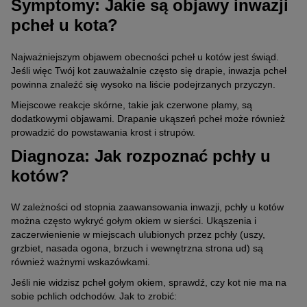
Symptomy: Jakie są objawy inwazji
pcheł u kota?
Najważniejszym objawem obecności pcheł u kotów jest świąd.
Jeśli więc Twój kot zauważalnie często się drapie, inwazja pcheł
powinna znaleźć się wysoko na liście podejrzanych przyczyn.
Miejscowe reakcje skórne, takie jak czerwone plamy, są
dodatkowymi objawami. Drapanie ukąszeń pcheł może również
prowadzić do powstawania krost i strupów.
Diagnoza: Jak rozpoznać pchły u
kotów?
W zależności od stopnia zaawansowania inwazji, pchły u kotów
można często wykryć gołym okiem w sierści. Ukąszenia i
zaczerwienienie w miejscach ulubionych przez pchły (uszy,
grzbiet, nasada ogona, brzuch i wewnętrzna strona ud) są
również ważnymi wskazówkami.
Jeśli nie widzisz pcheł gołym okiem, sprawdź, czy kot nie ma na
sobie pchlich odchodów. Jak to zrobić: