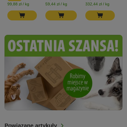
99,88 zł / kg
59,44 zł / kg
332,44 zł / kg
54
Powiązane artykuły