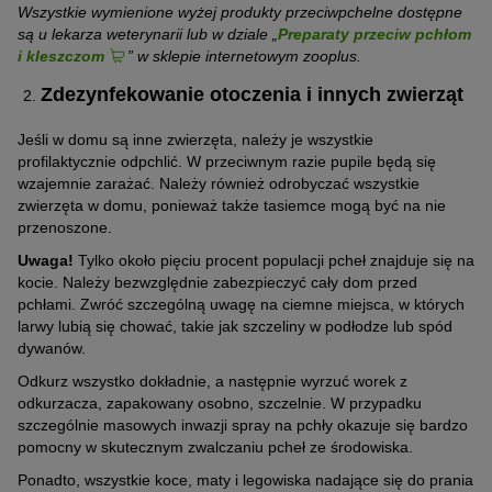
Wszystkie wymienione wyżej produkty przeciwpchelne dostępne
są u lekarza weterynarii lub w dziale „
Preparaty przeciw pchłom
i kleszczom
” w sklepie internetowym zooplus.
Zdezynfekowanie otoczenia i innych zwierząt
Jeśli w domu są inne zwierzęta, należy je wszystkie
profilaktycznie odpchlić. W przeciwnym razie pupile będą się
wzajemnie zarażać. Należy również odrobyczać wszystkie
zwierzęta w domu, ponieważ także tasiemce mogą być na nie
przenoszone.
Uwaga!
Tylko około pięciu procent populacji pcheł znajduje się na
kocie. Należy bezwzględnie zabezpieczyć cały dom przed
pchłami. Zwróć szczególną uwagę na ciemne miejsca, w których
larwy lubią się chować, takie jak szczeliny w podłodze lub spód
dywanów.
Odkurz wszystko dokładnie, a następnie wyrzuć worek z
odkurzacza, zapakowany osobno, szczelnie. W przypadku
szczególnie masowych inwazji spray na pchły okazuje się bardzo
pomocny w skutecznym zwalczaniu pcheł ze środowiska.
Ponadto, wszystkie koce, maty i legowiska nadające się do prania