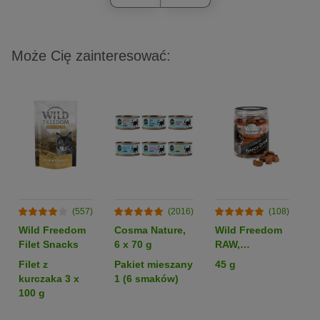
Może Cię zainteresować:
(557)
(2016)
(108)
Wild Freedom
Cosma Nature,
Wild Freedom
C
Filet Snacks
6 x 70 g
RAW,
S
liofilizowane
l
Filet z
Pakiet mieszany
45 g
Kr
serca kurze
kurczaka 3 x
1 (6 smaków)
100 g