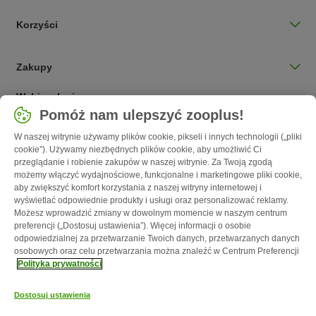
Korzyści
Zakupy
Wybierz kraj
Pomóż nam ulepszyć zooplus!
Polska / PL
W naszej witrynie używamy plików cookie, pikseli i innych technologii („pliki
cookie”). Używamy niezbędnych plików cookie, aby umożliwić Ci
Follow zooplus
przeglądanie i robienie zakupów w naszej witrynie. Za Twoją zgodą
możemy włączyć wydajnościowe, funkcjonalne i marketingowe pliki cookie,
aby zwiększyć komfort korzystania z naszej witryny internetowej i
wyświetlać odpowiednie produkty i usługi oraz personalizować reklamy.
Możesz wprowadzić zmiany w dowolnym momencie w naszym centrum
preferencji („Dostosuj ustawienia”). Więcej informacji o osobie
odpowiedzialnej za przetwarzanie Twoich danych, przetwarzanych danych
osobowych oraz celu przetwarzania można znaleźć w Centrum Preferencji
Polityka prywatności
O nas
Kariera - Kraków
Kariera - Wrocław
Regulamin sklepu
Dostosuj ustawienia
Polityka prywatności
Impressum
Corporate Website
Formularz