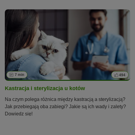
powodów, na przykład, kiedy coś je boli lub odczuwają
stres. Dlaczego koty mruczą i w jaki sposób produkują ten
ciągły, motoryczny dźwięk?
7 min
494
Kastracja i sterylizacja u kotów
Na czym polega różnica między kastracją a sterylizacją?
Jak przebiegają oba zabiegi? Jakie są ich wady i zalety?
Dowiedz się!