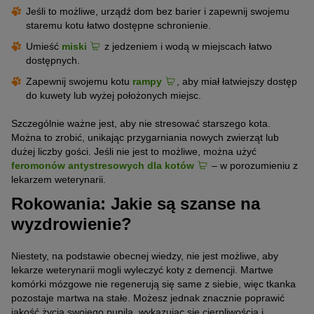
Jeśli to możliwe, urządź dom bez barier i zapewnij swojemu
staremu kotu łatwo dostępne schronienie.
Umieść
miski
z jedzeniem i wodą w miejscach łatwo
dostępnych.
Zapewnij swojemu kotu
rampy
, aby miał łatwiejszy dostęp
do kuwety lub wyżej położonych miejsc.
Szczególnie ważne jest, aby nie stresować starszego kota.
Można to zrobić, unikając przygarniania nowych zwierząt lub
dużej liczby gości. Jeśli nie jest to możliwe, można użyć
feromonów antystresowych dla kotów
– w porozumieniu z
lekarzem weterynarii.
Rokowania: Jakie są szanse na
wyzdrowienie?
Niestety, na podstawie obecnej wiedzy, nie jest możliwe, aby
lekarze weterynarii mogli wyleczyć koty z demencji. Martwe
komórki mózgowe nie regenerują się same z siebie, więc tkanka
pozostaje martwa na stałe. Możesz jednak znacznie poprawić
jakość życia swojego pupila, wykazując się cierpliwością i