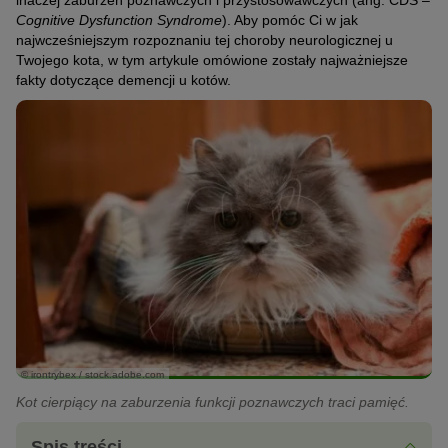
inaczej zaburzeń poznawczych i przystosowawczych (ang. CDS –
Cognitive Dysfunction Syndrome
). Aby pomóc Ci w jak
najwcześniejszym rozpoznaniu tej choroby neurologicznej u
Twojego kota, w tym artykule omówione zostały najważniejsze
fakty dotyczące demencji u kotów.
© irontrybex / stock.adobe.com
Kot cierpiący na zaburzenia funkcji poznawczych traci pamięć.
Spis treści