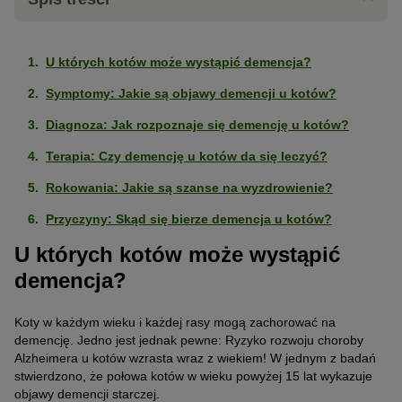
U których kotów może wystąpić demencja?
Symptomy: Jakie są objawy demencji u kotów?
Diagnoza: Jak rozpoznaje się demencję u kotów?
Terapia: Czy demencję u kotów da się leczyć?
Rokowania: Jakie są szanse na wyzdrowienie?
Przyczyny: Skąd się bierze demencja u kotów?
U których kotów może wystąpić
demencja?
Koty w każdym wieku i każdej rasy mogą zachorować na
demencję. Jedno jest jednak pewne: Ryzyko rozwoju choroby
Alzheimera u kotów wzrasta wraz z wiekiem! W jednym z badań
stwierdzono, że połowa kotów w wieku powyżej 15 lat wykazuje
objawy demencji starczej.