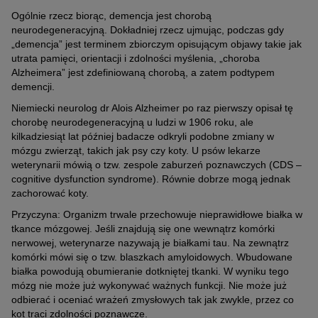
Ogólnie rzecz biorąc, demencja jest chorobą
neurodegeneracyjną. Dokładniej rzecz ujmując, podczas gdy
„demencja” jest terminem zbiorczym opisującym objawy takie jak
utrata pamięci, orientacji i zdolności myślenia, „choroba
Alzheimera” jest zdefiniowaną chorobą, a zatem podtypem
demencji.
Niemiecki neurolog dr Alois Alzheimer po raz pierwszy opisał tę
chorobę neurodegeneracyjną u ludzi w 1906 roku, ale
kilkadziesiąt lat później badacze odkryli podobne zmiany w
mózgu zwierząt, takich jak psy czy koty. U psów lekarze
weterynarii mówią o tzw. zespole zaburzeń poznawczych (CDS –
cognitive dysfunction syndrome). Równie dobrze mogą jednak
zachorować koty.
Przyczyna: Organizm trwale przechowuje nieprawidłowe białka w
tkance mózgowej. Jeśli znajdują się one wewnątrz komórki
nerwowej, weterynarze nazywają je białkami tau. Na zewnątrz
komórki mówi się o tzw. blaszkach amyloidowych. Wbudowane
białka powodują obumieranie dotkniętej tkanki. W wyniku tego
mózg nie może już wykonywać ważnych funkcji. Nie może już
odbierać i oceniać wrażeń zmysłowych tak jak zwykle, przez co
kot traci zdolności poznawcze.