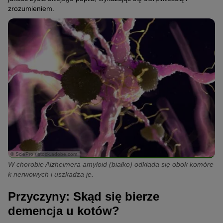
zrozumieniem.
© SciePro / stock.adobe.com
W chorobie Alzheimera amyloid (białko) odkłada się obok komóre
k nerwowych i uszkadza je.
Przyczyny: Skąd się bierze
demencja u kotów?