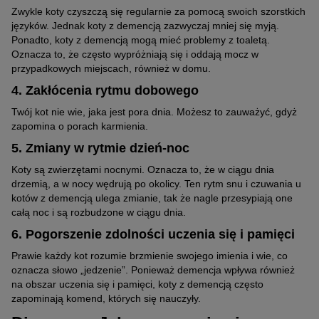
Zwykle koty czyszczą się regularnie za pomocą swoich szorstkich
języków. Jednak koty z demencją zazwyczaj mniej się myją.
Ponadto, koty z demencją mogą mieć problemy z toaletą.
Oznacza to, że często wypróżniają się i oddają mocz w
przypadkowych miejscach, również w domu.
4. Zakłócenia rytmu dobowego
Twój kot nie wie, jaka jest pora dnia. Możesz to zauważyć, gdyż
zapomina o porach karmienia.
5. Zmiany w rytmie dzień-noc
Koty są zwierzętami nocnymi. Oznacza to, że w ciągu dnia
drzemią, a w nocy wędrują po okolicy. Ten rytm snu i czuwania u
kotów z demencją ulega zmianie, tak że nagle przesypiają one
całą noc i są rozbudzone w ciągu dnia.
6. Pogorszenie zdolności uczenia się i pamięci
Prawie każdy kot rozumie brzmienie swojego imienia i wie, co
oznacza słowo „jedzenie”. Ponieważ demencja wpływa również
na obszar uczenia się i pamięci, koty z demencją często
zapominają komend, których się nauczyły.