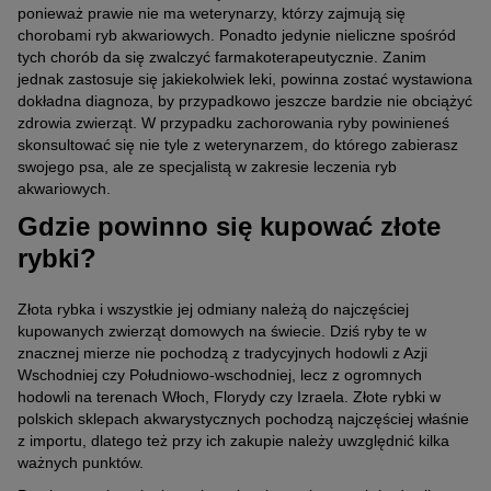
ponieważ prawie nie ma weterynarzy, którzy zajmują się
chorobami ryb akwariowych. Ponadto jedynie nieliczne spośród
tych chorób da się zwalczyć farmakoterapeutycznie. Zanim
jednak zastosuje się jakiekolwiek leki, powinna zostać wystawiona
dokładna diagnoza, by przypadkowo jeszcze bardzie nie obciążyć
zdrowia zwierząt. W przypadku zachorowania ryby powinieneś
skonsultować się nie tyle z weterynarzem, do którego zabierasz
swojego psa, ale ze specjalistą w zakresie leczenia ryb
akwariowych.
Gdzie powinno się kupować złote
rybki?
Złota rybka i wszystkie jej odmiany należą do najczęściej
kupowanych zwierząt domowych na świecie. Dziś ryby te w
znacznej mierze nie pochodzą z tradycyjnych hodowli z Azji
Wschodniej czy Południowo-wschodniej, lecz z ogromnych
hodowli na terenach Włoch, Florydy czy Izraela. Złote rybki w
polskich sklepach akwarystycznych pochodzą najczęściej właśnie
z importu, dlatego też przy ich zakupie należy uwzględnić kilka
ważnych punktów.