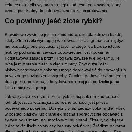
celu test kropelkowy nada się lepiej od testu paskowego, który
często jest trudny do jednoznacznego zinterpretowania.
Co powinny jeść złote rybki?
Prawidłowe żywienie jest niezmiernie ważne dla zdrowia każdej
istoty. Złote rybki wymagają w tej kwestii ścisłego nadzoru, gdyż
nie posiadają one poczucia sytości. Dlatego też bardzo istotne
jest, by podawać im zawsze odpowiednie ilości pokarmu.
Podstawowa zasada brzmi: Podawaj zawsze tyle pokarmu, ile
ryba jest w stanie zjeść w ciągu minuty. Zbyt duże ilości
niskowartościowego pokarmu mogą doprowadzić do nadwagi lub
poważnego uszkodzenia wątroby. Zamiast podawać rybom jedną
dużą porcję pokarmu, zdecydowanie lepiej jest podzielić ją na
kilka mniejszych porcji.
Jak wszystkie zwierzęta, złote rybki cenią sobie różnorodność,
jednak jeszcze ważniejsza od różnorodności jest jakość
podawanego pokarmu. Dostępny w sprzedaży pokarm dla rybek
w postaci płatków lub granulek można sporadycznie podawać z
żywym pokarmem, np. mrożonymi muchami. Złote rybki chętnie
jedzą także liście sałaty czy kapusty pekińskiej. Źródłem pokarmu
dla złotych rybek może być również roślinność akwariowa. Przy