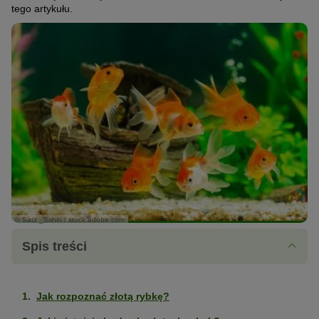
tego artykułu.
© Satit _Srihin / stock.adobe.com
Spis treści
Jak rozpoznać złotą rybkę?