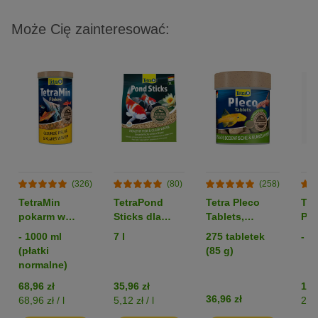
Może Cię zainteresować:
(326)
(80)
(258)
TetraMin
TetraPond
Tetra Pleco
Tet
pokarm w
Sticks dla
Tablets,
Pre
płatkach
rybek
pokarm w
uzd
- 1000 ml
7 l
275 tabletek
- 5
stawowych
tabletkach dla
wo
(płatki
(85 g)
rybek
normalne)
68,96 zł
35,96 zł
143
36,96 zł
68,96 zł / l
5,12 zł / l
28,8