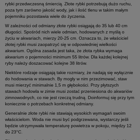
rybki przedwczesną śmiercią. Złote rybki potrzebują dużo ruchu,
poza tym zarówno jakość wody, jak i ilość tlenu w takim małym
pojemniku pozostawia wiele do życzenia.
W zależności od odmiany złote rybki osiągają do 35 lub 40 cm
długości. Spośród nich wiele odmian, hodowanych z myślą o
życiu w akwariach, mierzy 20-25 cm. Oznacza to, że właściciel
złotej rybki musi zaopatrzyć się w odpowiedniej wielkości
akwarium. Ogólna zasada jest taka, że złota rybka wymaga
akwarium o pojemności minimum 55 litrów. Dla każdej kolejnej
ryby należy doszacować kolejne 38 litrów.
Niektóre rodzaje osiągają takie rozmiary, że nadają się wyłącznie
do hodowania w stawach. By mogły w nim przezimować, staw
musi mierzyć minimalnie 1,5 m głębokości. Przy płytszych
stawach hodowla w zimie musi zostać przeniesiona do akwariów
zimnowodnych, co nie jest rzeczą trudną. Doinformuj się przy tym
koniecznie o potrzebach konkretnej odmiany.
Generalnie złote rybki nie stawiają wysokich wymagań swoim
właścicielom. Woda nie musi być podgrzewana, wystarczy jeśli
będzie utrzymywała temperaturę powietrza w pokoju, między 12
do 23°C.