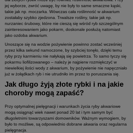
jej wyborze, zwróć uwagę, by nie były to same smaczne kąski,
takie jak np. moczarka. Wówczas cała roślinność w akwarium
zostałaby szybko zjedzona. Trwalsze rośliny, takie jak np.
nurzaniec śrubowy, które nie cieszą się wśród ryb szczególnym
zainteresowaniem jako pokarm, doskonale posłużą natomiast
jako ozdoba akwarium.
Unoszące się na wodzie pożywienie powinno zostać wcześniej
przez kilka sekund namoczone, by szybciej tonęło, dzięki temu
ryby przy karmieniu nie nałykają się powietrza. To samo tyczy się
pokarmu liofilizowanego – należy je najpierw rozmiękczyć w
niewielkiej ilości wody z akwarium, by pożywienie nie napęczniało
już w żołądkach ryb i nie utrudniło im przez to poruszania się.
Jak długo żyją złote rybki i na jakie
choroby mogą zapaść?
Przy optymalnej pielęgnacji i warunkach życia ryby akwariowe
mogą osiągnąć wiek nawet ponad 20 lat i tym samym być
długoletnimi towarzyszami domowników. Ważnym wymogiem, by
było to możliwe, są odpowiednio dobrane akwaria oraz regularna
pielęgnacja.