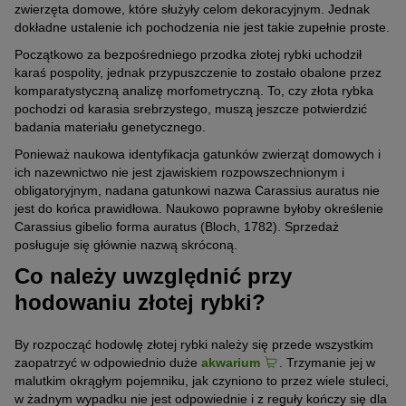
zwierzęta domowe, które służyły celom dekoracyjnym. Jednak
dokładne ustalenie ich pochodzenia nie jest takie zupełnie proste.
Początkowo za bezpośredniego przodka złotej rybki uchodził
karaś pospolity, jednak przypuszczenie to zostało obalone przez
komparatystyczną analizę morfometryczną. To, czy złota rybka
pochodzi od karasia srebrzystego, muszą jeszcze potwierdzić
badania materiału genetycznego.
Ponieważ naukowa identyfikacja gatunków zwierząt domowych i
ich nazewnictwo nie jest zjawiskiem rozpowszechnionym i
obligatoryjnym, nadana gatunkowi nazwa Carassius auratus nie
jest do końca prawidłowa. Naukowo poprawne byłoby określenie
Carassius gibelio forma auratus (Bloch, 1782). Sprzedaż
posługuje się głównie nazwą skróconą.
Co należy uwzględnić przy
hodowaniu złotej rybki?
By rozpocząć hodowlę złotej rybki należy się przede wszystkim
zaopatrzyć w odpowiednio duże
akwarium
. Trzymanie jej w
malutkim okrągłym pojemniku, jak czyniono to przez wiele stuleci,
w żadnym wypadku nie jest odpowiednie i z reguły kończy się dla