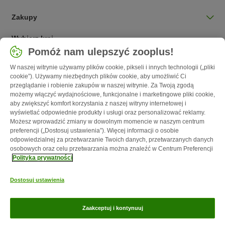
Zakupy
Wybierz kraj
Pomóż nam ulepszyć zooplus!
Polska / PL
W naszej witrynie używamy plików cookie, pikseli i innych technologii („pliki
cookie”). Używamy niezbędnych plików cookie, aby umożliwić Ci
Follow zooplus
przeglądanie i robienie zakupów w naszej witrynie. Za Twoją zgodą
możemy włączyć wydajnościowe, funkcjonalne i marketingowe pliki cookie,
aby zwiększyć komfort korzystania z naszej witryny internetowej i
wyświetlać odpowiednie produkty i usługi oraz personalizować reklamy.
Możesz wprowadzić zmiany w dowolnym momencie w naszym centrum
preferencji („Dostosuj ustawienia”). Więcej informacji o osobie
odpowiedzialnej za przetwarzanie Twoich danych, przetwarzanych danych
osobowych oraz celu przetwarzania można znaleźć w Centrum Preferencji
Polityka prywatności
O nas
Kariera - Kraków
Kariera - Wrocław
Regulamin sklepu
Dostosuj ustawienia
Polityka prywatności
Impressum
Corporate Website
Formularz
odstąpienia od umowy
Kontakt
Informacje o przesyłce
Metody
Zaakceptuj i kontynuuj
płatności
Program partnerski
Korzyści
Magazyn zooplus jest własnością zooplus SE © zooplus SE 2026