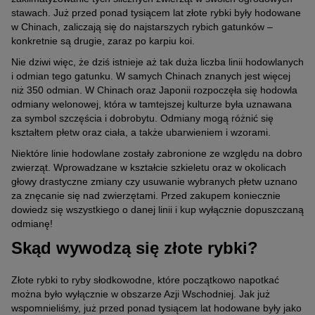
stawach. Już przed ponad tysiącem lat złote rybki były hodowane
w Chinach, zaliczają się do najstarszych rybich gatunków –
konkretnie są drugie, zaraz po karpiu koi.
Nie dziwi więc, że dziś istnieje aż tak duża liczba linii hodowlanych
i odmian tego gatunku. W samych Chinach znanych jest więcej
niż 350 odmian. W Chinach oraz Japonii rozpoczęła się hodowla
odmiany welonowej, która w tamtejszej kulturze była uznawana
za symbol szczęścia i dobrobytu. Odmiany mogą różnić się
kształtem płetw oraz ciała, a także ubarwieniem i wzorami.
Niektóre linie hodowlane zostały zabronione ze względu na dobro
zwierząt. Wprowadzane w kształcie szkieletu oraz w okolicach
głowy drastyczne zmiany czy usuwanie wybranych płetw uznano
za znęcanie się nad zwierzętami. Przed zakupem koniecznie
dowiedz się wszystkiego o danej linii i kup wyłącznie dopuszczaną
odmianę!
Skąd wywodzą się złote rybki?
Złote rybki to ryby słodkowodne, które początkowo napotkać
można było wyłącznie w obszarze Azji Wschodniej. Jak już
wspomnieliśmy, już przed ponad tysiącem lat hodowane były jako