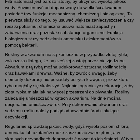
Filtr natomiast jest bardzo istotny, by utrzymać wysoką jakość
wody. Powinien być od dopasowany do wielkości akwarium i
posiadać trzy funkcje: mechaniczną, chemiczną i biologiczną. Ta
pierwsza służy do tego, by usuwać większe zanieczyszczenia czy
resztki pokarmu; chemiczna usuwa natomiast zapachy i
zabarwienia oraz pozostałe substancje organiczne. Funkcja
biologiczna służy oddzielaniu amoniaku i ekskrementów za
pomocą bakterii.
Rośliny w akwarium nie są konieczne w przypadku złotej rybki,
zwłaszcza dlatego, że najczęściej zostają przez nią zjedzone.
Akwarium z tą rybą można udekorować sztuczną roślinnością
oraz kawałkami drewna. Ważne, by zwrócić uwagę, żeby
elementy dekoracji nie posiadały ostrych krawędzi, przez które
ryba mogłaby się skaleczyć. Najlepiej ograniczyć dekoracje, żeby
złota rybka miała jak najwięcej przestrzeni do pływania. Rośliny
zaleca się umieszczać w kątach akwarium. Na dnie można
opcjonalnie umieścić żwirek. Przy dekorowaniu akwarium oraz
sadzeniu roślin należy podjąć odpowiednie środki służące
dezynfekcji.
Regularnie sprawdzaj jakość wody, gdyż wysoki poziom chloru,
amoniaku lub azotanów może zaszkodzić zwierzętom, a w
skrajnych przypadkach doprowadzić nawet do ich śmierci. W tym