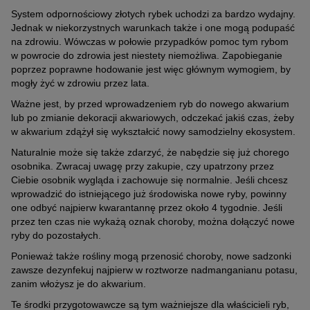
System odpornościowy złotych rybek uchodzi za bardzo wydajny.
Jednak w niekorzystnych warunkach także i one mogą podupaść
na zdrowiu. Wówczas w połowie przypadków pomoc tym rybom
w powrocie do zdrowia jest niestety niemożliwa. Zapobieganie
poprzez poprawne hodowanie jest więc głównym wymogiem, by
mogły żyć w zdrowiu przez lata.
Ważne jest, by przed wprowadzeniem ryb do nowego akwarium
lub po zmianie dekoracji akwariowych, odczekać jakiś czas, żeby
w akwarium zdążył się wykształcić nowy samodzielny ekosystem.
Naturalnie może się także zdarzyć, że nabędzie się już chorego
osobnika. Zwracaj uwagę przy zakupie, czy upatrzony przez
Ciebie osobnik wygląda i zachowuje się normalnie. Jeśli chcesz
wprowadzić do istniejącego już środowiska nowe ryby, powinny
one odbyć najpierw kwarantannę przez około 4 tygodnie. Jeśli
przez ten czas nie wykażą oznak choroby, można dołączyć nowe
ryby do pozostałych.
Ponieważ także rośliny mogą przenosić choroby, nowe sadzonki
zawsze dezynfekuj najpierw w roztworze nadmanganianu potasu,
zanim włożysz je do akwarium.
Te środki przygotowawcze są tym ważniejsze dla właścicieli ryb,