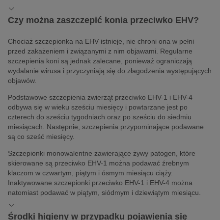
Czy można zaszczepić konia przeciwko EHV?
Chociaż szczepionka na EHV istnieje, nie chroni ona w pełni
przed zakażeniem i związanymi z nim objawami. Regularne
szczepienia koni są jednak zalecane, ponieważ ograniczają
wydalanie wirusa i przyczyniają się do złagodzenia występujących
objawów.
Podstawowe szczepienia zwierząt przeciwko EHV-1 i EHV-4
odbywa się w wieku sześciu miesięcy i powtarzane jest po
czterech do sześciu tygodniach oraz po sześciu do siedmiu
miesiącach. Następnie, szczepienia przypominające podawane
są co sześć miesięcy.
Szczepionki monowalentne zawierające żywy patogen, które
skierowane są przeciwko EHV-1 można podawać źrebnym
klaczom w czwartym, piątym i ósmym miesiącu ciąży.
Inaktywowane szczepionki przeciwko EHV-1 i EHV-4 można
natomiast podawać w piątym, siódmym i dziewiątym miesiącu.
Środki higieny w przypadku pojawienia się