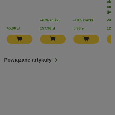
ok. 1
nozdrzy,
Zebra
cm
czarna
(jas
-40% zniżki
-10% zniżki
-50%
45,96 zł
157,96 zł
5,96 zł
12,96
Powiązane artykuły