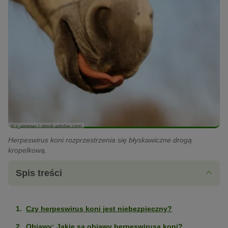
© r_simmer / stock.adobe.com
Herpeswirus koni rozprzestrzenia się błyskawiczne drogą
kropelkową.
Spis treści
Czy herpeswirus koni jest niebezpieczny?
Objawy: Jakie są objawy herpeswirusa koni?