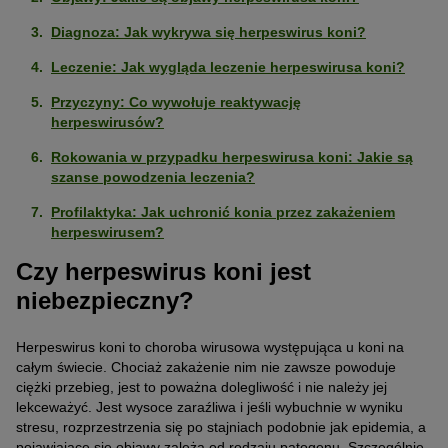
Diagnoza: Jak wykrywa się herpeswirus koni?
Leczenie: Jak wygląda leczenie herpeswirusa koni?
Przyczyny: Co wywołuje reaktywację
herpeswirusów?
Rokowania w przypadku herpeswirusa koni: Jakie są
szanse powodzenia leczenia?
Profilaktyka: Jak uchronić konia przez zakażeniem
herpeswirusem?
Czy herpeswirus koni jest
niebezpieczny?
Herpeswirus koni to choroba wirusowa występująca u koni na
całym świecie. Chociaż zakażenie nim nie zawsze powoduje
ciężki przebieg, jest to poważna dolegliwość i nie należy jej
lekceważyć. Jest wysoce zaraźliwa i jeśli wybuchnie w wyniku
stresu, rozprzestrzenia się po stajniach podobnie jak epidemia, a
pojawiające się objawy zależą od rodzaju patogenu. Szczególnie