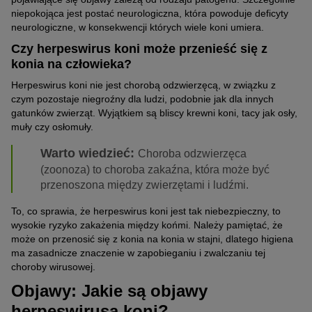
niepokojąca jest postać neurologiczna, która powoduje deficyty
neurologiczne, w konsekwencji których wiele koni umiera.
Czy herpeswirus koni może przenieść się z
konia na człowieka?
Herpeswirus koni nie jest chorobą odzwierzęcą, w związku z
czym pozostaje niegroźny dla ludzi, podobnie jak dla innych
gatunków zwierząt. Wyjątkiem są bliscy krewni koni, tacy jak osły,
muły czy osłomuły.
Warto wiedzieć:
Choroba odzwierzęca
(zoonoza) to choroba zakaźna, która może być
przenoszona między zwierzętami i ludźmi.
To, co sprawia, że herpeswirus koni jest tak niebezpieczny, to
wysokie ryzyko zakażenia między końmi. Należy pamiętać, że
może on przenosić się z konia na konia w stajni, dlatego higiena
ma zasadnicze znaczenie w zapobieganiu i zwalczaniu tej
choroby wirusowej.
Objawy: Jakie są objawy
herpeswirusa koni?