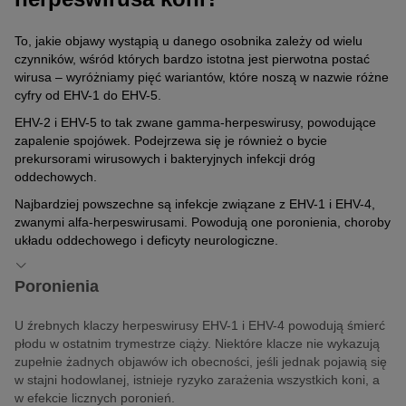
To, jakie objawy wystąpią u danego osobnika zależy od wielu
czynników, wśród których bardzo istotna jest pierwotna postać
wirusa – wyróżniamy pięć wariantów, które noszą w nazwie różne
cyfry od EHV-1 do EHV-5.
EHV-2 i EHV-5 to tak zwane gamma-herpeswirusy, powodujące
zapalenie spojówek. Podejrzewa się je również o bycie
prekursorami wirusowych i bakteryjnych infekcji dróg
oddechowych.
Najbardziej powszechne są infekcje związane z EHV-1 i EHV-4,
zwanymi alfa-herpeswirusami. Powodują one poronienia, choroby
układu oddechowego i deficyty neurologiczne.
Poronienia
U źrebnych klaczy herpeswirusy EHV-1 i EHV-4 powodują śmierć
płodu w ostatnim trymestrze ciąży. Niektóre klacze nie wykazują
zupełnie żadnych objawów ich obecności, jeśli jednak pojawią się
w stajni hodowlanej, istnieje ryzyko zarażenia wszystkich koni, a
w efekcie licznych poronień.