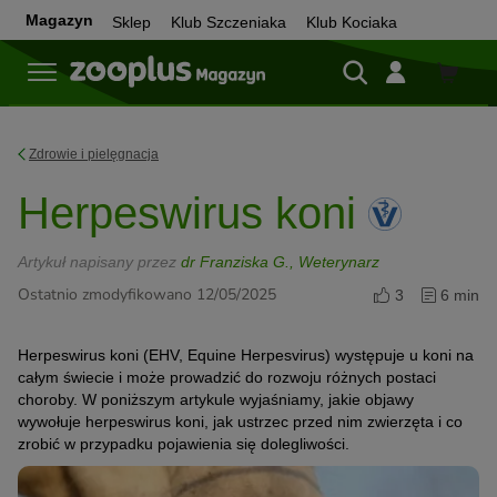
Magazyn
Sklep
Klub Szczeniaka
Klub Kociaka
Sklep
Zdrowie i pielęgnacja
Herpeswirus koni
Artykuł napisany przez
dr Franziska G., Weterynarz
Ostatnio zmodyfikowano 12/05/2025
3
6 min
Herpeswirus koni (EHV, Equine Herpesvirus) występuje u koni na
całym świecie i może prowadzić do rozwoju różnych postaci
choroby. W poniższym artykule wyjaśniamy, jakie objawy
wywołuje herpeswirus koni, jak ustrzec przed nim zwierzęta i co
zrobić w przypadku pojawienia się dolegliwości.