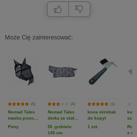
Może Cię zainteresować:
(5)
(4)
(1)
Nomad Tales
Nomad Tales
kooa skrobak
koo
maska przeciw
derka ze stałą
do kopyt
szcz
muchom z
częścią szyjną
koni
Pony
Dł. grzbietu
1 szt.
Rozm
uszami i
przeciw
145 cm
x sze
ochroną
muchom