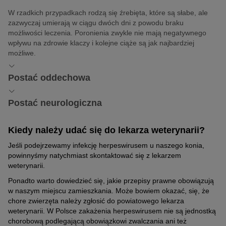
W rzadkich przypadkach rodzą się źrebięta, które są słabe, ale
zazwyczaj umierają w ciągu dwóch dni z powodu braku
możliwości leczenia. Poronienia zwykle nie mają negatywnego
wpływu na zdrowie klaczy i kolejne ciąże są jak najbardziej
możliwe.
Postać oddechowa
Jeśli wirusy atakują górne drogi oddechowe, u chorych pojawia
Postać neurologiczna
się gorączka i zmęczenie. Zwierzęta mniej jedzą, występuje u
nich przezroczysta wydzielina z nosa, rzadziej
kaszel
.
Neurologiczna postać herpeswirusa koni dotyka układu
Kiedy należy udać się do lekarza weterynarii?
nerwowego zwierząt i może powodować poważne dolegliwości –
Postać ta ma charakter samoograniczający się i zazwyczaj nie
gorączkę oraz ataksję.
Jeśli podejrzewamy infekcję herpeswirusem u naszego konia,
wymaga leczenia.
powinnyśmy natychmiast skontaktować się z lekarzem
Wraz ze wzrostem nasilenia choroby postępuje utrata koordynacji
weterynarii.
ruchowej. Często pojawiają się także inne nieprawidłowości
Ponadto warto dowiedzieć się, jakie przepisy prawne obowiązują
neurologiczne, takie jak zaburzenia w oddawaniu moczu i kału, w
w naszym miejscu zamieszkania. Może bowiem okazać, się, że
wyniku których wiele zwierząt umiera.
chore zwierzęta należy zgłosić do powiatowego lekarza
weterynarii. W Polsce zakażenia herpeswirusem nie są jednostką
chorobową podlegającą obowiązkowi zwalczania ani też