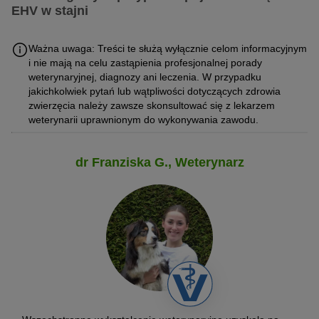
EHV w stajni
Jeśli w stadzie pojawiło się lub podejrzewa się ognisko
Ważna uwaga: Treści te służą wyłącznie celom informacyjnym
herpeswirusa koni, konieczne jest zastosowanie środków higieny,
i nie mają na celu zastąpienia profesjonalnej porady
aby zapobiec dalszym infekcjom. W tym celu należy:
weterynaryjnej, diagnozy ani leczenia. W przypadku
jakichkolwiek pytań lub wątpliwości dotyczących zdrowia
W miarę możliwości oddzielić poszczególne konie od siebie.
zwierzęcia należy zawsze skonsultować się z lekarzem
Myć ręce po każdym kontakcie z koniem.
weterynarii uprawnionym do wykonywania zawodu.
Ograniczyć przemieszczanie się koni do niezbędnego
minimum i ograniczyć kontakt między końmi.
dr Franziska G., Weterynarz
Zminimalizować przemieszczanie się osób pomiędzy
stajniami.
Używać oddzielnego fartucha ochronnego i jednorazowych
rękawiczek dla każdego konia.
Używać mat dezynfekujących do dezynfekcji obuwia w
przypadku przemieszczania się pomiędzy poszczególnymi
stajniami.
Ograniczyć kontakt z głową i nozdrzami konia.