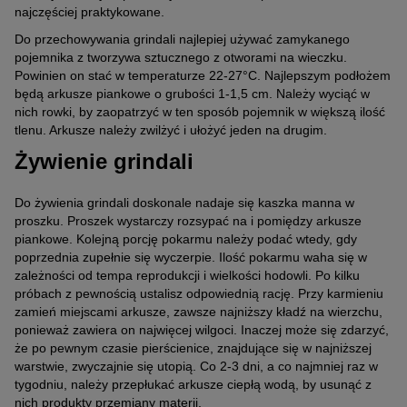
najczęściej praktykowane.
Do przechowywania grindali najlepiej używać zamykanego
pojemnika z tworzywa sztucznego z otworami na wieczku.
Powinien on stać w temperaturze 22-27°C. Najlepszym podłożem
będą arkusze piankowe o grubości 1-1,5 cm. Należy wyciąć w
nich rowki, by zaopatrzyć w ten sposób pojemnik w większą ilość
tlenu. Arkusze należy zwilżyć i ułożyć jeden na drugim.
Żywienie grindali
Do żywienia grindali doskonale nadaje się kaszka manna w
proszku. Proszek wystarczy rozsypać na i pomiędzy arkusze
piankowe. Kolejną porcję pokarmu należy podać wtedy, gdy
poprzednia zupełnie się wyczerpie. Ilość pokarmu waha się w
zależności od tempa reprodukcji i wielkości hodowli. Po kilku
próbach z pewnością ustalisz odpowiednią rację. Przy karmieniu
zamień miejscami arkusze, zawsze najniższy kładź na wierzchu,
ponieważ zawiera on najwięcej wilgoci. Inaczej może się zdarzyć,
że po pewnym czasie pierścienice, znajdujące się w najniższej
warstwie, zwyczajnie się utopią. Co 2-3 dni, a co najmniej raz w
tygodniu, należy przepłukać arkusze ciepłą wodą, by usunąć z
nich produkty przemiany materii.