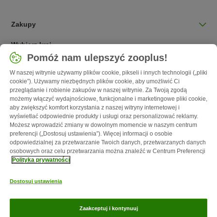
Zakupy
Wybierz kraj
Pomóż nam ulepszyć zooplus!
Polska / PL
W naszej witrynie używamy plików cookie, pikseli i innych technologii („pliki
cookie”). Używamy niezbędnych plików cookie, aby umożliwić Ci
Follow zooplus
przeglądanie i robienie zakupów w naszej witrynie. Za Twoją zgodą
możemy włączyć wydajnościowe, funkcjonalne i marketingowe pliki cookie,
aby zwiększyć komfort korzystania z naszej witryny internetowej i
wyświetlać odpowiednie produkty i usługi oraz personalizować reklamy.
Możesz wprowadzić zmiany w dowolnym momencie w naszym centrum
preferencji („Dostosuj ustawienia”). Więcej informacji o osobie
odpowiedzialnej za przetwarzanie Twoich danych, przetwarzanych danych
osobowych oraz celu przetwarzania można znaleźć w Centrum Preferencji
Polityka prywatności
O nas
Kariera - Kraków
Kariera - Wrocław
Regulamin sklepu
Dostosuj ustawienia
Polityka prywatności
Impressum
Corporate Website
Formularz
odstąpienia od umowy
Kontakt
Informacje o przesyłce
Metody
Zaakceptuj i kontynuuj
płatności
Program partnerski
Korzyści