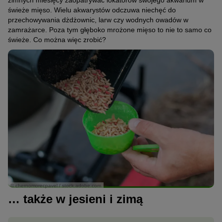
zimnych miesięcy zaopatrywać lokatorów swojego akwarium w
świeże mięso. Wielu akwarystów odczuwa niechęć do
przechowywania dżdżownic, larw czy wodnych owadów w
zamrażarce. Poza tym głęboko mrożone mięso to nie to samo co
świeże. Co można więc zrobić?
© chernomorecpavel / stock.adobe.com
… także w jesieni i zimą