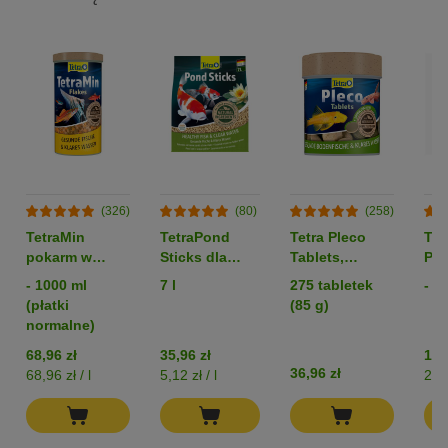
(326)
(80)
(258)
TetraMin
TetraPond
Tetra Pleco
Tet
pokarm w
Sticks dla
Tablets,
Pre
płatkach
rybek
pokarm w
uzd
- 1000 ml
7 l
275 tabletek
- 5
stawowych
tabletkach dla
wo
(płatki
(85 g)
rybek
normalne)
68,96 zł
35,96 zł
143
36,96 zł
68,96 zł / l
5,12 zł / l
28,8