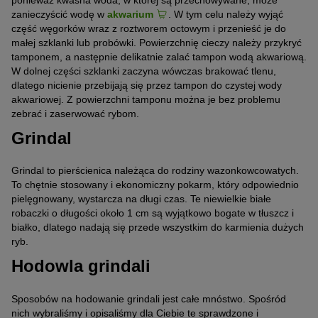
zanieczyścić wodę w
akwarium
. W tym celu należy wyjąć
część węgorków wraz z roztworem octowym i przenieść je do
małej szklanki lub probówki. Powierzchnię cieczy należy przykryć
tamponem, a następnie delikatnie zalać tampon wodą akwariową.
W dolnej części szklanki zaczyna wówczas brakować tlenu,
dlatego nicienie przebijają się przez tampon do czystej wody
akwariowej. Z powierzchni tamponu można je bez problemu
zebrać i zaserwować rybom.
Grindal
Grindal to pierścienica należąca do rodziny wazonkowcowatych.
To chętnie stosowany i ekonomiczny pokarm, który odpowiednio
pielęgnowany, wystarcza na długi czas. Te niewielkie białe
robaczki o długości około 1 cm są wyjątkowo bogate w tłuszcz i
białko, dlatego nadają się przede wszystkim do karmienia dużych
ryb.
Hodowla grindali
Sposobów na hodowanie grindali jest całe mnóstwo. Spośród
nich wybraliśmy i opisaliśmy dla Ciebie te sprawdzone i