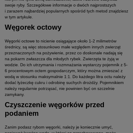
swoje ryby. Szczegółowe informacje o dwóch najprostszych
i zarazem najbardziej popularnych spośród tych metod znajdziesz
w tym artykule.
Węgorek octowy
Węgorki octowe to nicienie osiągające około 1-2 milimetrów
średnicy, są więc stosunkowo małe względem innych zwierząt
przeznaczonych na pożywienie, przez co doskonale nadają się
na pokarm zwłaszcza dla młodych rybek. Zwierzęta te żyją w
wodzie. Do ich utrzymania i rozmnażania wystarczy pojemnik z 5-
6 procentowym octem gospodarczym, który można zmieszać z
wodą w stosunku maksymalnie 1:1. Do każdego litra octu należy
dodać łyżeczkę cukru i odrobinę suchych drożdży. Pojemnikiem
należy regularnie potrząsać, nie powinien być on szczelnie
zamykany.
Czyszczenie węgorków przed
podaniem
Zanim podasz rybom węgorki, należy je koniecznie umyć,
ponieważ kwaśna woda, w której są przechowywane, może