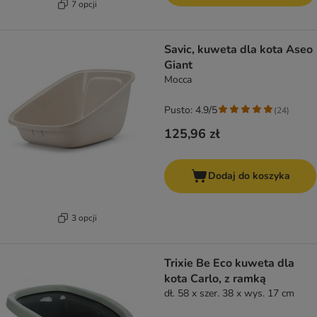
7 opcji
Savic, kuweta dla kota Aseo
Giant
Mocca
Pusto: 4.9/5
(
24
)
125,96 zł
Dodaj do koszyka
3 opcji
Trixie Be Eco kuweta dla
kota Carlo, z ramką
dł. 58 x szer. 38 x wys. 17 cm