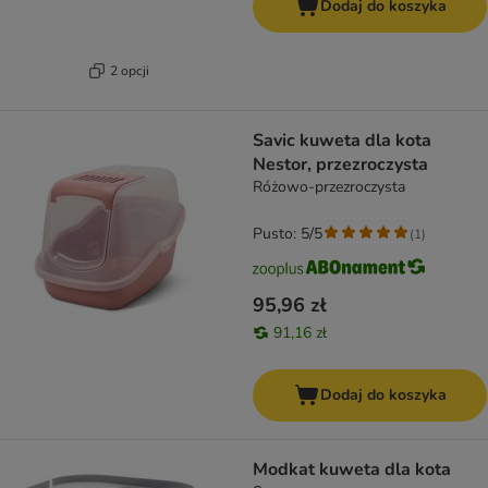
Dodaj do koszyka
2 opcji
Savic kuweta dla kota
Nestor, przezroczysta
Różowo-przezroczysta
Pusto: 5/5
(
1
)
95,96 zł
91,16 zł
Dodaj do koszyka
Modkat kuweta dla kota