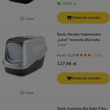
116,81 zł
Dodaj do koszyka
3 opcji
Savic Nestor Impression
„Love” kuweta dla kota
„Love”
Pusto: 4.2/5
(
227
)
127,96 zł
Dodaj do koszyka
4 opcji
Savic kuweta dla kota Flex-