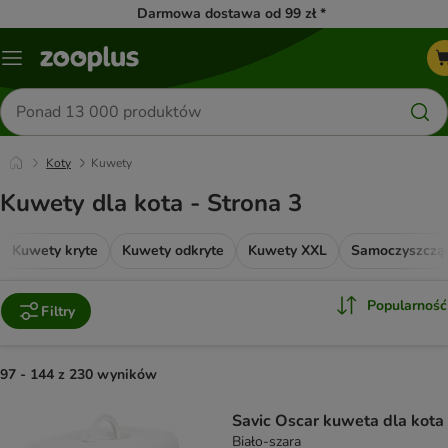
Darmowa dostawa od 99 zł *
Menu
Szukaj
produktów
Koty
Kuwety
Kuwety dla kota - Strona 3
Kuwety kryte
Kuwety odkryte
Kuwety XXL
Popularność
Filtry
97 - 144 z 230 wyników
product items have been changed
Savic Oscar kuweta dla kota
Biało-szara