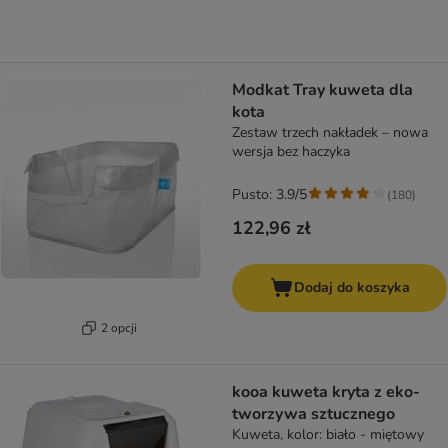
Modkat Tray kuweta dla
kota
Zestaw trzech nakładek – nowa
wersja bez haczyka
Pusto: 3.9/5
(
180
)
122,96 zł
Dodaj do koszyka
2 opcji
kooa kuweta kryta z eko-
tworzywa sztucznego
Kuweta, kolor: biało - miętowy