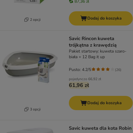
87,36 zł
Dodaj do koszyka
2 opcji
Savic Rincon kuweta
trójkątna z krawędzią
Pakiet startowy: kuweta szaro-
biała + 12 Bag it up
Pusto: 4.2/5
(
26
)
pojedynczo
66,92 zł
61,96 zł
Dodaj do koszyka
3 opcji
Savic kuweta dla kota Robin