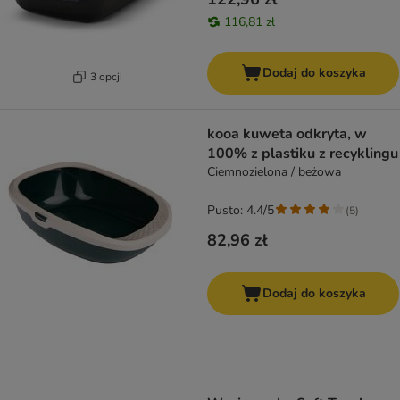
116,81 zł
Dodaj do koszyka
3 opcji
kooa kuweta odkryta, w
100% z plastiku z recyklingu
Ciemnozielona / beżowa
Pusto: 4.4/5
(
5
)
82,96 zł
Dodaj do koszyka