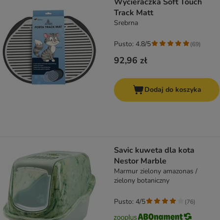
Wycieraczka Soft Touch
Track Matt
Srebrna
Pusto: 4.8/5
(
69
)
92,96 zł
Dodaj do koszyka
Savic kuweta dla kota
Nestor Marble
Marmur zielony amazonas /
zielony botaniczny
Pusto: 4/5
(
76
)