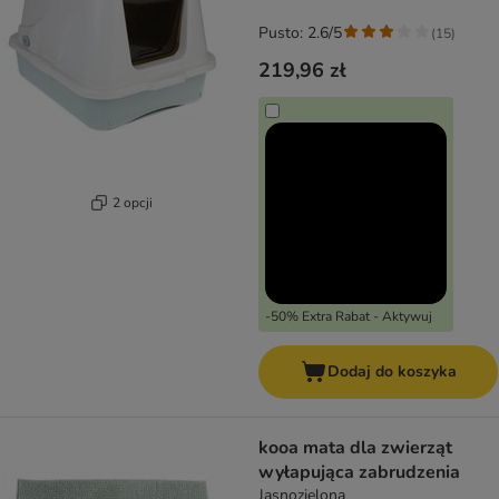
Pusto: 2.6/5
(
15
)
219,96 zł
2 opcji
-50% Extra Rabat - Aktywuj
Dodaj do koszyka
kooa mata dla zwierząt
wyłapująca zabrudzenia
Jasnozielona