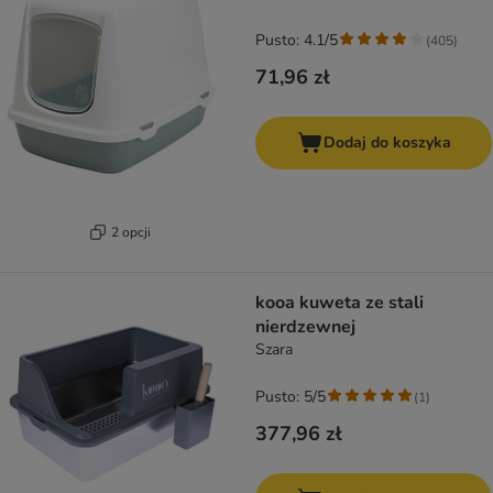
Pusto: 4.1/5
(
405
)
71,96 zł
Dodaj do koszyka
2 opcji
kooa kuweta ze stali
nierdzewnej
Szara
Pusto: 5/5
(
1
)
377,96 zł