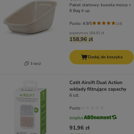
Pakiet startowy: kuweta mocca +
6 Bag it up
Pusto: 4.9/5
(
24
)
pojedynczo
164,92 zł
158,96 zł
Dodaj do koszyka
3 opcji
Catit Airsift Dual Action
wkłady filtrujące zapachy
6 szt.
Pusto
91,96 zł