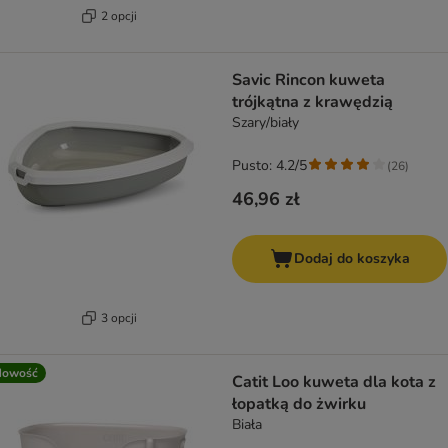
2 opcji
Savic Rincon kuweta
trójkątna z krawędzią
Szary/biały
Pusto: 4.2/5
(
26
)
46,96 zł
Dodaj do koszyka
3 opcji
Nowość
Catit Loo kuweta dla kota z
łopatką do żwirku
Biała