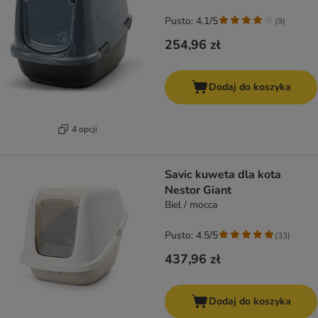
Pusto: 4.1/5
(
9
)
254,96 zł
Dodaj do koszyka
4 opcji
Savic kuweta dla kota
Nestor Giant
Biel / mocca
Pusto: 4.5/5
(
33
)
437,96 zł
Dodaj do koszyka