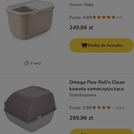
mocca / biały
Pusto: 4.9/5
(
47
)
249,96 zł
Dodaj do koszyka
3 opcji
Omega Paw Roll'n Clean
kuweta samoczyszcząca
Szarobrązowa
Pusto: 3.9/5
(
331
)
289,96 zł