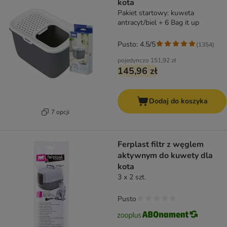
kota
Pakiet startowy: kuweta
antracyt/biel + 6 Bag it up
Pusto: 4.5/5
(
1354
)
pojedynczo
151,92 zł
145,96 zł
Dodaj do koszyka
7 opcji
Ferplast filtr z węglem
aktywnym do kuwety dla
kota
3 x 2 szt.
Pusto