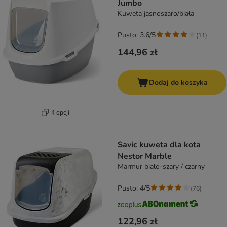
Jumbo
Kuweta jasnoszaro/biała
Pusto: 3.6/5
(
11
)
144,96 zł
Dodaj do koszyka
4 opcji
Savic kuweta dla kota
Nestor Marble
Marmur biało-szary / czarny
Pusto: 4/5
(
76
)
122,96 zł