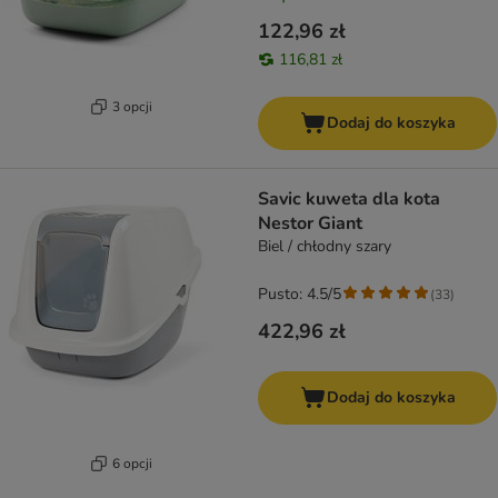
122,96 zł
116,81 zł
3 opcji
Dodaj do koszyka
Savic kuweta dla kota
Nestor Giant
Biel / chłodny szary
Pusto: 4.5/5
(
33
)
422,96 zł
Dodaj do koszyka
6 opcji