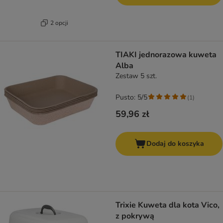
2 opcji
TIAKI jednorazowa kuweta
Alba
Zestaw 5 szt.
Pusto: 5/5
(
1
)
59,96 zł
Dodaj do koszyka
Trixie Kuweta dla kota Vico,
z pokrywą