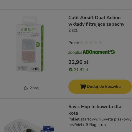
Catit Airsift Dual Action
wkłady filtrujące zapachy
2 szt.
Pusto
22,96 zł
21,81 zł
Dodaj do koszyka
2 opcji
Savic Hop In kuweta dla
kota
Pakiet startowy: kuweta piaskowy
beż/biel+ 6 Bag it up