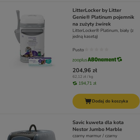
LitterLocker by Litter
Genie® Platinum pojemnik
na zużyty żwirek
LitterLocker® Platinum, biały (z
jedną kasetą)
Pusto
204,96 zł
62,12 zł / kg
194,71 zł
Dodaj do koszyka
Savic kuweta dla kota
Nestor Jumbo Marble
czarny marmur / czarny