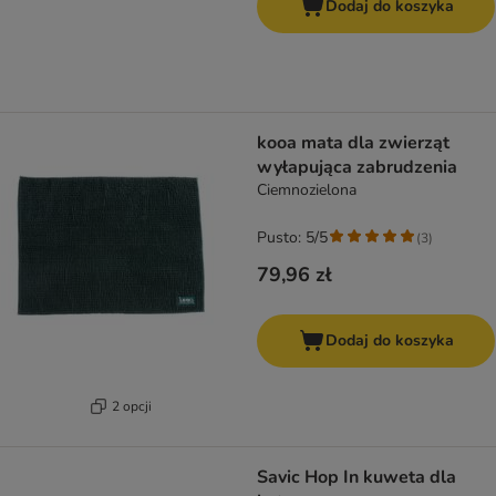
Dodaj do koszyka
kooa mata dla zwierząt
wyłapująca zabrudzenia
Ciemnozielona
Pusto: 5/5
(
3
)
79,96 zł
Dodaj do koszyka
2 opcji
Savic Hop In kuweta dla