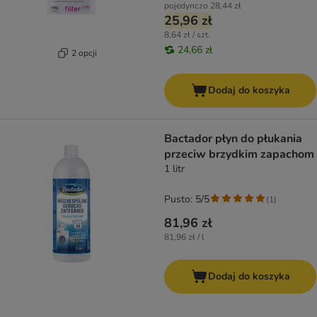
pojedynczo
28,44 zł
25,96 zł
8,64 zł / szt.
24,66 zł
2 opcji
Dodaj do koszyka
Bactador płyn do płukania
przeciw brzydkim zapachom
1 litr
Pusto: 5/5
(
1
)
81,96 zł
81,96 zł / l
Dodaj do koszyka