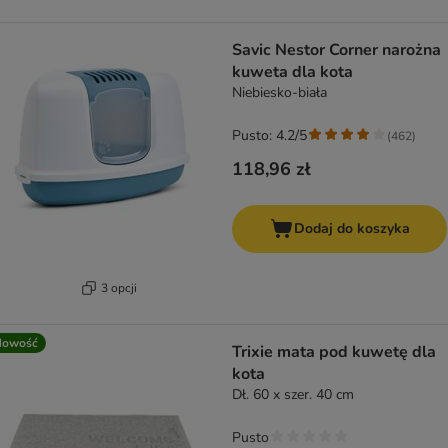
Savic Nestor Corner narożna
kuweta dla kota
Niebiesko-biała
Pusto: 4.2/5
(
462
)
118,96 zł
Dodaj do koszyka
3 opcji
Nowość
Trixie mata pod kuwetę dla
kota
Dł. 60 x szer. 40 cm
Pusto