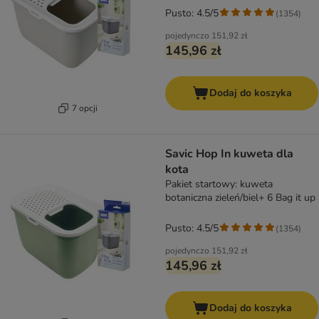
Pusto: 4.5/5
(
1354
)
pojedynczo
151,92 zł
145,96 zł
Dodaj do koszyka
7 opcji
Savic Hop In kuweta dla
kota
Pakiet startowy: kuweta
botaniczna zieleń/biel+ 6 Bag it up
Pusto: 4.5/5
(
1354
)
pojedynczo
151,92 zł
145,96 zł
Dodaj do koszyka