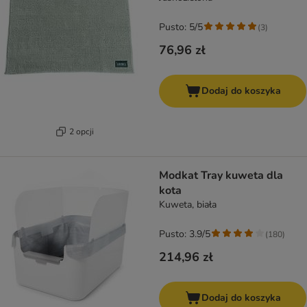
Pusto: 5/5
(
3
)
76,96 zł
Dodaj do koszyka
2 opcji
Modkat Tray kuweta dla
kota
Kuweta, biała
Pusto: 3.9/5
(
180
)
214,96 zł
Dodaj do koszyka