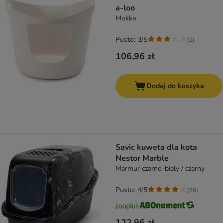
a-loo
Mokka
Pusto: 3/5
(
2
)
106,96 zł
Dodaj do koszyka
Savic kuweta dla kota
Nestor Marble
Marmur czarno-biały / czarny
Pusto: 4/5
(
76
)
122,96 zł