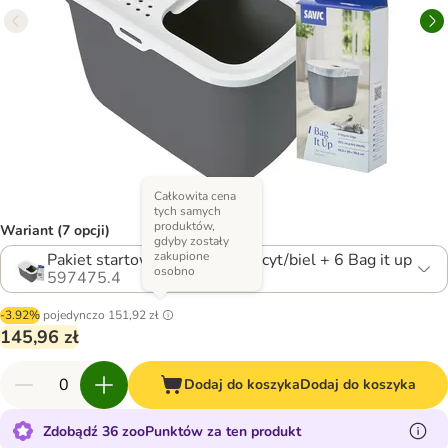
Całkowita cena
tych samych
produktów,
Wariant (7 opcji)
gdyby zostały
zakupione
Pakiet startowy: kuweta antracyt/biel + 6 Bag it up
osobno
597475.4
-3.92%
pojedynczo
151,92 zł
145,96 zł
Dodaj do koszyka
Dodaj do koszyka
Zdobądź 36 zooPunktów za ten produkt