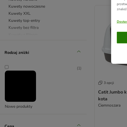
przetw
product items ha
Kuwety nowoczesne
znaleź
Kuwety XXL
Kuwety top-entry
Dostos
Kuwety bez filtra
Kuwety z filtrem
Kuwety z sitkiem
Kuwety ze stali nierdzewnej
Rodzaj zniżki
Wycieraczki przed kuwetę
Samoczyszczące kuwety dla kota
(
1
)
Szafki na kuwetę
Catit
3 opcji
Curver
Ferplast
Catit Jumbo 
kota
kooa
Ciemnoszara
Modkat
Nowe produkty
Petkit
Savic
Cena
Simon's Cat