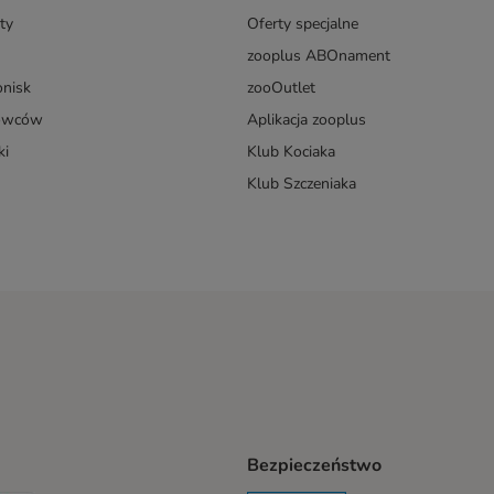
ty
Oferty specjalne
zooplus ABOnament
onisk
zooOutlet
dowców
Aplikacja zooplus
ki
Klub Kociaka
Klub Szczeniaka
Bezpieczeństwo