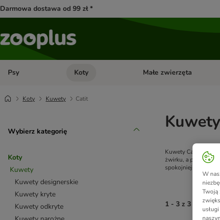
Darmowa dostawa od 99 zł *
Psy
Koty
Małe zwierzęta
Otwórz menu kategorii: Psy
Otwórz menu kategorii: Kot
Koty
Kuwety
Catit
Kuwety 
Wybierz kategorię
Kuwety Catit zostały
Koty
żwirku, a przemyślane
spokojniejszym, czy
Kuwety
W nasz
Kuwety designerskie
niezbę
Twoją 
Kuwety kryte
zwięks
1 - 3 z 3 wynikó
Kuwety odkryte
usługi
naszym
Kuwety narożne