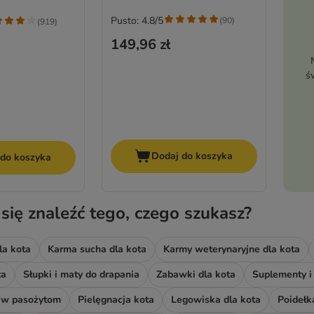
Pusto: 4.8/5
(
90
)
(
919
)
149,96 zł
ś
Dodaj do koszyka
 do koszyka
 się znaleźć tego, czego szukasz?
la kota
Karma sucha dla kota
Karmy weterynaryjne dla kota
ta
Słupki i maty do drapania
Zabawki dla kota
Suplementy i
ciw pasożytom
Pielęgnacja kota
Legowiska dla kota
Poidełka