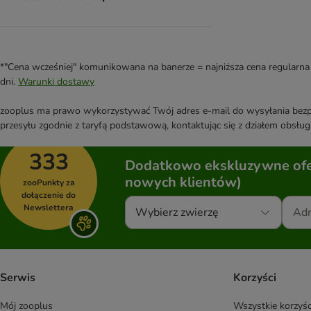
*"Cena wcześniej" komunikowana na banerze = najniższa cena regularna 
dni.
Warunki dostawy
zooplus ma prawo wykorzystywać Twój adres e-mail do wysyłania bezpo
przesyłu zgodnie z taryfą podstawową, kontaktując się z działem obsługi
333
Dodatkowo ekskluzywne ofer
nowych klientów)
zooPunkty za
dołączenie do
Newslettera
Wybierz zwierzę
Serwis
Korzyści
Mój zooplus
Wszystkie korzyśc