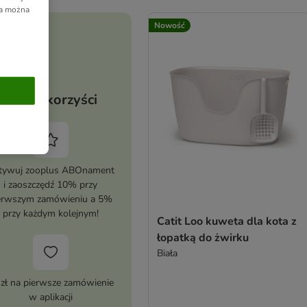
ia można
Nowość
Twoje korzyści
tywuj zooplus ABOnament
i zaoszczędź 10% przy
erwszym zamówieniu a 5%
przy każdym kolejnym!
Catit Loo kuweta dla kota z
łopatką do żwirku
Biała
 zł na pierwsze zamówienie
w aplikacji