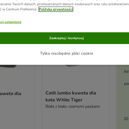
arzanie Twoich danych, przetwarzanych danych osobowych oraz celu przetwarzan
ve been changed
ć w Centrum Preferencji
Polityka prywatności
uj ustawienia
Zaakceptuj i kontynuuj
Tylko niezbędne pliki cookie
Ak
pi
Catit Jumbo kuweta dla
kuweta dla
kota White Tiger
Biała z biało-czarnymi paskami
20