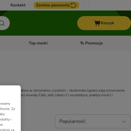
Kontakt
Zamów ponownie
Koszyk
Top marki
% Promocje
yka
u kategorii: Ptaki
Otwórz menu kategorii: Konie
Otwórz menu kategorii: Top m
zestronne i łatwe w utrzymaniu czystości – doskonale ograniczają roznoszenie 
dnia. Wybierz kuwety Catit, jeśli zależy Ci na estetyce, praktyczności i 
Używamy
trynie. Za
aby
dukty i
Popularność
 w
ialnej za