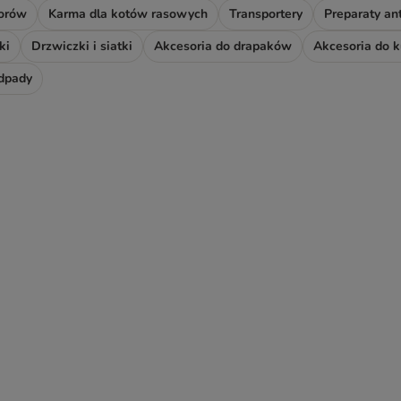
iorów
Karma dla kotów rasowych
Transportery
Preparaty an
ki
Drzwiczki i siatki
Akcesoria do drapaków
Akcesoria do 
odpady