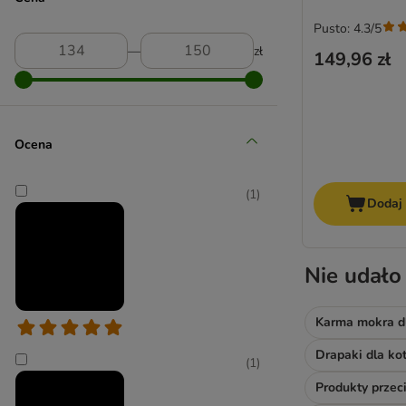
Trixie
Pusto: 4.3/5
―
zł
149,96 zł
Ocena
(
1
)
Dodaj
Nie udało
Karma mokra d
Drapaki dla ko
(
1
)
Produkty prze