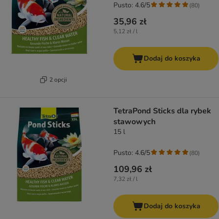
Pusto: 4.6/5
(
80
)
35,96 zł
5,12 zł / l
Dodaj do koszyka
2 opcji
TetraPond Sticks dla rybek
stawowych
15 l
Pusto: 4.6/5
(
80
)
109,96 zł
7,32 zł / l
Dodaj do koszyka