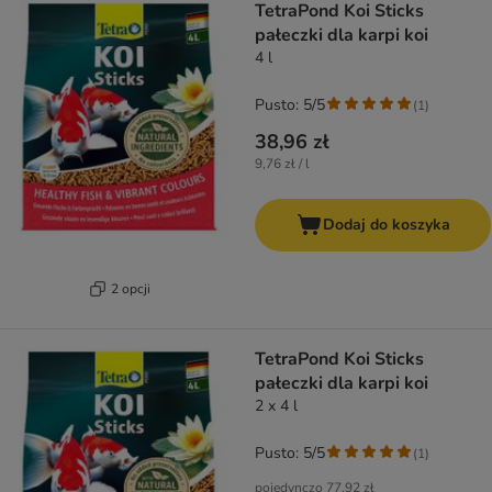
TetraPond Koi Sticks
pałeczki dla karpi koi
4 l
Pusto: 5/5
(
1
)
38,96 zł
9,76 zł / l
Dodaj do koszyka
2 opcji
TetraPond Koi Sticks
pałeczki dla karpi koi
2 x 4 l
Pusto: 5/5
(
1
)
pojedynczo
77,92 zł