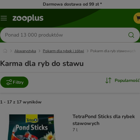
Darmowa dostawa od 99 zł *
Menu
Szukaj
produktów
Akwarystyka
Pokarm dla rybek i żółwi
Pokarm dla ryb stawowych
Karma dla ryb do stawu
Popularność
Filtry
1 - 17 z 17 wyników
product items have been changed
TetraPond Sticks dla rybek
stawowych
7 l