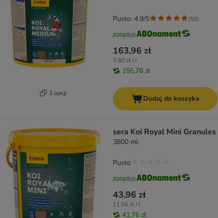
Pusto: 4.9/5
(
59
)
163,96 zł
7,80 zł / l
155,76 zł
2 opcji
Dodaj do koszyka
sera Koi Royal Mini Granules
3800 ml
Pusto
43,96 zł
11,56 zł / l
41,76 zł