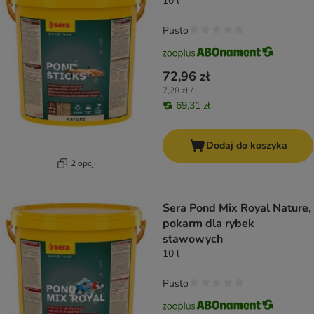
10 l
Pusto
72,96 zł
7,28 zł / l
69,31 zł
Dodaj do koszyka
2 opcji
Sera Pond Mix Royal Nature,
pokarm dla rybek
stawowych
10 l
Pusto