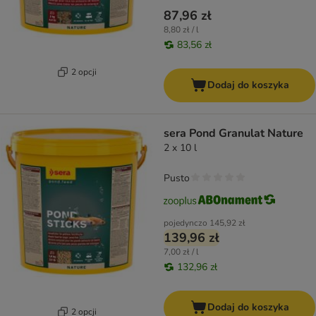
87,96 zł
8,80 zł / l
83,56 zł
2 opcji
Dodaj do koszyka
sera Pond Granulat Nature
2 x 10 l
Pusto
pojedynczo
145,92 zł
139,96 zł
7,00 zł / l
132,96 zł
Dodaj do koszyka
2 opcji