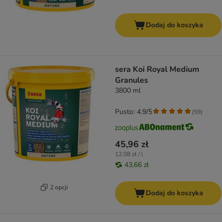
Dodaj do koszyka
sera Koi Royal Medium
Granules
3800 ml
Pusto: 4.9/5
(
59
)
45,96 zł
12,08 zł / l
43,66 zł
2 opcji
Dodaj do koszyka