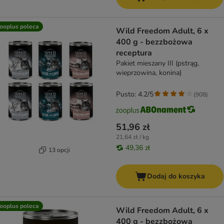
ooplus poleca
Wild Freedom Adult, 6 x
400 g - bezzbożowa
receptura
Pakiet mieszany III (pstrąg,
wieprzowina, konina)
Pusto: 4.2/5
(
908
)
51,96 zł
21,64 zł / kg
49,36 zł
13 opcji
Dodaj do koszyka
ooplus poleca
Wild Freedom Adult, 6 x
400 g - bezzbożowa