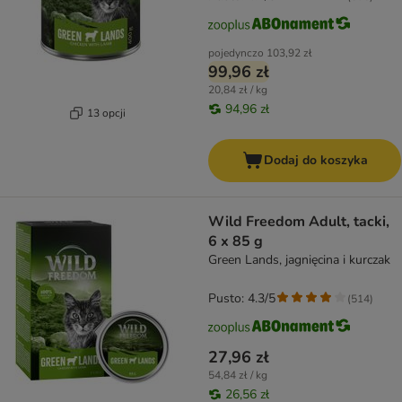
pojedynczo
103,92 zł
99,96 zł
20,84 zł / kg
94,96 zł
13 opcji
Dodaj do koszyka
Wild Freedom Adult, tacki,
6 x 85 g
Green Lands, jagnięcina i kurczak
Pusto: 4.3/5
(
514
)
27,96 zł
54,84 zł / kg
26,56 zł