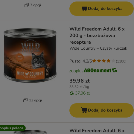
7 opcji
Dodaj do koszyka
Wild Freedom Adult, 6 x
200 g - bezzbożowa
receptura
Wide Country – Czysty kurczak
Pusto: 4.2/5
(
1100
)
39,96 zł
33,32 zł / kg
37,96 zł
13 opcji
Dodaj do koszyka
ooplus poleca
Wild Freedom Adult, 6 x