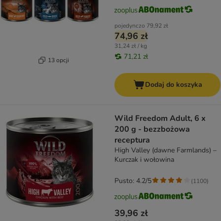
pojedynczo
79,92 zł
74,96 zł
31,24 zł / kg
71,21 zł
13 opcji
Dodaj do koszyka
Wild Freedom Adult, 6 x
200 g - bezzbożowa
receptura
High Valley (dawne Farmlands) –
Kurczak i wołowina
Pusto: 4.2/5
(
1100
)
39,96 zł