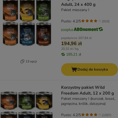
Adult, 24 x 400 g
Pakiet mieszany I
Pusto: 4.2/5
(
910
)
pojedynczo
207,84 zł
194,96 zł
20,32 zł / kg
185,21 zł
13 opcji
Dodaj do koszyka
Korzystny pakiet Wild
Freedom Adult, 12 x 200 g
Pakiet mieszany I (kurczak, łosoś,
jagnięcina, królik, dziczyzna)
Pusto: 4.2/5
(
1097
)