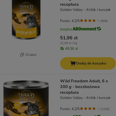
receptura
Golden Valley – Królik i kurczak
Pusto: 4.2/5
(
908
)
51,96 zł
21,64 zł / kg
49,36 zł
13 opcji
Dodaj do koszyka
Wild Freedom Adult, 6 x
200 g - bezzbożowa
receptura
Golden Valley – Królik i kurczak
Pusto: 4.2/5
(
1100
)