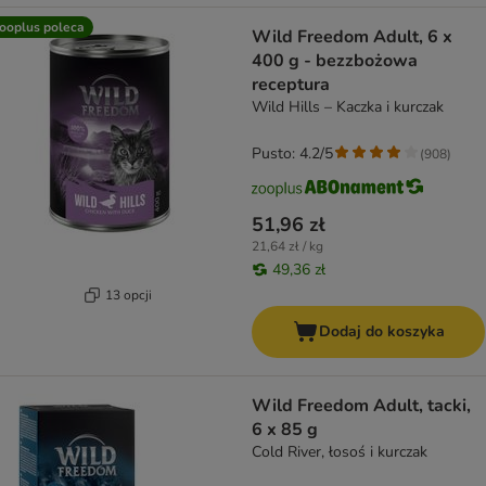
ooplus poleca
Wild Freedom Adult, 6 x
400 g - bezzbożowa
receptura
Wild Hills – Kaczka i kurczak
Pusto: 4.2/5
(
908
)
51,96 zł
21,64 zł / kg
49,36 zł
13 opcji
Dodaj do koszyka
Wild Freedom Adult, tacki,
6 x 85 g
Cold River, łosoś i kurczak