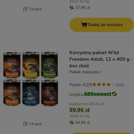
33,32 zł / kg
37,96 zł
13 opcji
Dodaj do koszyka
Korzystny pakiet Wild
Freedom Adult, 12 x 400 g -
bez zbóż
Pakiet mieszany I
Pusto: 4.2/5
(
895
)
pojedynczo
103,92 zł
99,96 zł
20,84 zł / kg
94,96 zł
13 opcji