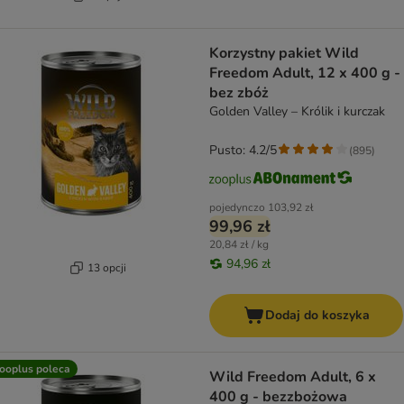
Korzystny pakiet Wild
Freedom Adult, 12 x 400 g -
bez zbóż
Golden Valley – Królik i kurczak
Pusto: 4.2/5
(
895
)
pojedynczo
103,92 zł
99,96 zł
20,84 zł / kg
94,96 zł
13 opcji
Dodaj do koszyka
ooplus poleca
Wild Freedom Adult, 6 x
400 g - bezzbożowa