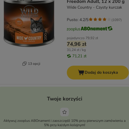
Freedom Adult, 12 x 200 g
Wide Country - Czysty kurczak
Pusto: 4.2/5
(
1097
)
pojedynczo
79,92 zł
74,96 zł
31,24 zł / kg
71,21 zł
13 opcji
Dodaj do koszyka
Twoje korzyści
Aktywuj zooplus ABOnament i zaoszczędź 10% przy pierwszym zamówieniu a
5% przy każdym kolejnym!