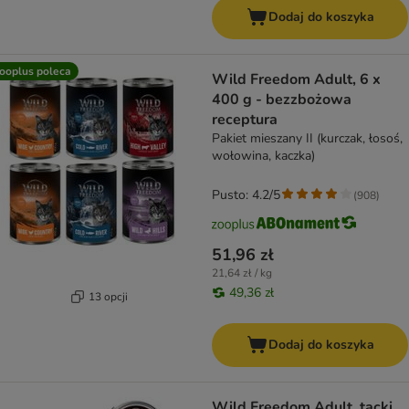
Dodaj do koszyka
ooplus poleca
Wild Freedom Adult, 6 x
400 g - bezzbożowa
receptura
Pakiet mieszany II (kurczak, łosoś,
wołowina, kaczka)
Pusto: 4.2/5
(
908
)
51,96 zł
21,64 zł / kg
49,36 zł
13 opcji
Dodaj do koszyka
Wild Freedom Adult, tacki,