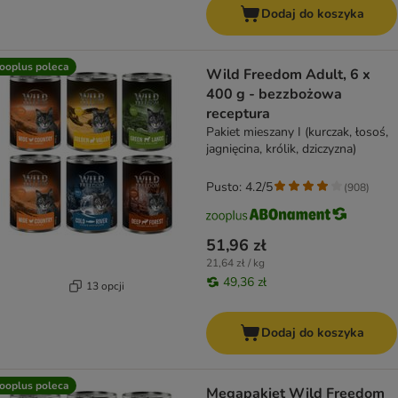
Dodaj do koszyka
ooplus poleca
Wild Freedom Adult, 6 x
400 g - bezzbożowa
receptura
Pakiet mieszany I (kurczak, łosoś,
jagnięcina, królik, dziczyzna)
Pusto: 4.2/5
(
908
)
51,96 zł
21,64 zł / kg
49,36 zł
13 opcji
Dodaj do koszyka
ooplus poleca
Megapakiet Wild Freedom