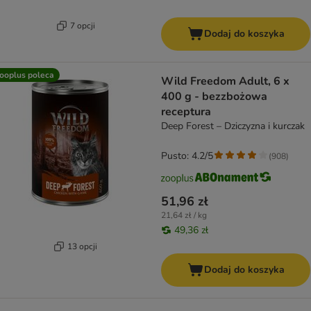
7 opcji
Dodaj do koszyka
ooplus poleca
Wild Freedom Adult, 6 x
400 g - bezzbożowa
receptura
Deep Forest – Dziczyzna i kurczak
Pusto: 4.2/5
(
908
)
51,96 zł
21,64 zł / kg
49,36 zł
13 opcji
Dodaj do koszyka