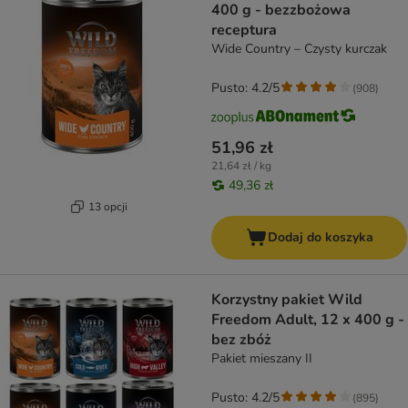
400 g - bezzbożowa
receptura
Wide Country – Czysty kurczak
Pusto: 4.2/5
(
908
)
51,96 zł
21,64 zł / kg
49,36 zł
13 opcji
Dodaj do koszyka
Korzystny pakiet Wild
Freedom Adult, 12 x 400 g -
bez zbóż
Pakiet mieszany II
Pusto: 4.2/5
(
895
)