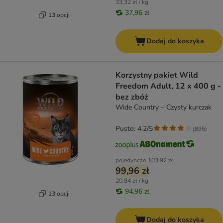
33,32 zł / kg
37,96 zł
13 opcji
Dodaj do koszyka
Korzystny pakiet Wild
Freedom Adult, 12 x 400 g -
bez zbóż
Wide Country – Czysty kurczak
Pusto: 4.2/5
(
895
)
pojedynczo
103,92 zł
99,96 zł
20,84 zł / kg
94,96 zł
13 opcji
Dodaj do koszyka