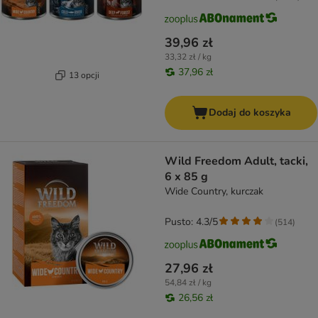
39,96 zł
33,32 zł / kg
37,96 zł
13 opcji
Dodaj do koszyka
Wild Freedom Adult, tacki,
6 x 85 g
Wide Country, kurczak
Pusto: 4.3/5
(
514
)
27,96 zł
54,84 zł / kg
26,56 zł