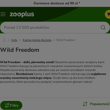
Darmowa dostawa od 99 zł *
Menu
Szukaj
produktów
Koty
Karma mokra dla kota
Wild Freedom
Wild Freedom
Wild Freedom – dziki, pierwotny smak!
 Starannie opracowane receptury karm 
Wild Freedom bazują na pierwotnych nawykach żywieniowych dzikich kotów. 
Współczesne koty domowe odziedziczyły po swoich przodkach instynkt 
mięsożercy. 
Bezzbożowe
 karmy z serii Wild Freedom odznaczają się 
wyjątkowo 
wysoką zawartością świeżego mięsa
. Dzięki temu są dla kota źródłem 
pożywienia, które pozwala mu podążać za pierwotnym głosem natury!
Popularność
Filtry