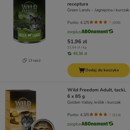
receptura
Green Lands – Jagnięcina i kurczak
Pusto: 4.2/5
(
908
)
51,96 zł
21,64 zł / kg
49,36 zł
13 opcji
Dodaj do koszyka
Wild Freedom Adult, tacki,
6 x 85 g
Golden Valley, królik i kurczak
Pusto: 4.3/5
(
514
)