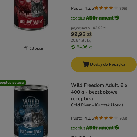
Pusto: 4.2/5
(
895
)
pojedynczo
103,92 zł
99,96 zł
20,84 zł / kg
94,96 zł
13 opcji
Dodaj do koszyka
ooplus poleca
Wild Freedom Adult, 6 x
400 g - bezzbożowa
receptura
Cold River – Kurczak i łosoś
Pusto: 4.2/5
(
908
)