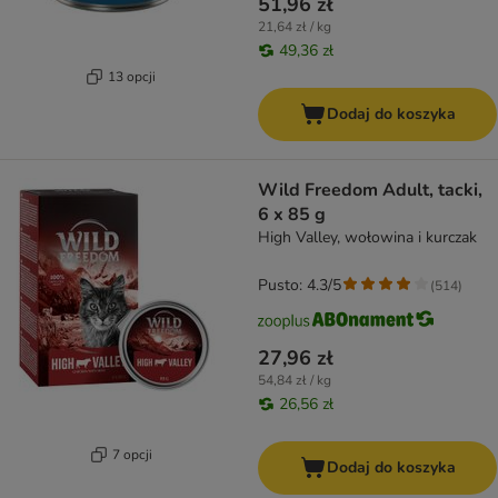
51,96 zł
21,64 zł / kg
49,36 zł
13 opcji
Dodaj do koszyka
Wild Freedom Adult, tacki,
6 x 85 g
High Valley, wołowina i kurczak
Pusto: 4.3/5
(
514
)
27,96 zł
54,84 zł / kg
26,56 zł
7 opcji
Dodaj do koszyka