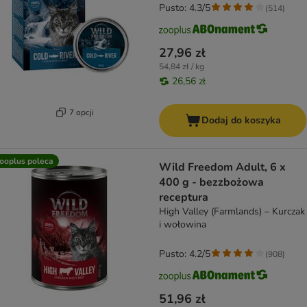
Pusto: 4.3/5
(
514
)
27,96 zł
54,84 zł / kg
26,56 zł
7 opcji
Dodaj do koszyka
ooplus poleca
Wild Freedom Adult, 6 x
400 g - bezzbożowa
receptura
High Valley (Farmlands) – Kurczak
i wołowina
Pusto: 4.2/5
(
908
)
51,96 zł