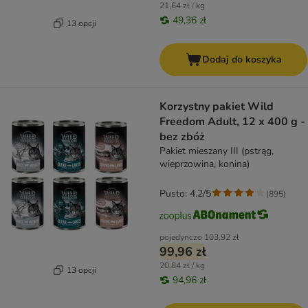
21,64 zł / kg
49,36 zł
13 opcji
Dodaj do koszyka
Korzystny pakiet Wild
Freedom Adult, 12 x 400 g -
bez zbóż
Pakiet mieszany III (pstrąg,
wieprzowina, konina)
Pusto: 4.2/5
(
895
)
pojedynczo
103,92 zł
99,96 zł
20,84 zł / kg
13 opcji
94,96 zł