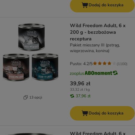
Dodaj do koszyka
Wild Freedom Adult, 6 x
200 g - bezzbożowa
receptura
Pakiet mieszany III (pstrąg,
wieprzowina, konina)
Pusto: 4.2/5
(
1100
)
39,96 zł
33,32 zł / kg
37,96 zł
13 opcji
Dodaj do koszyka
Wild Freedom Adult, 6 x