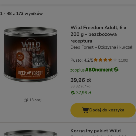
1 - 48 z 173 wyników
product items have been changed
Wild Freedom Adult, 6 x
200 g - bezzbożowa
receptura
Deep Forest – Dziczyzna i kurczak
Pusto: 4.2/5
(
1100
)
39,96 zł
33,32 zł / kg
37,96 zł
13 opcji
Dodaj do koszyka
Korzystny pakiet Wild