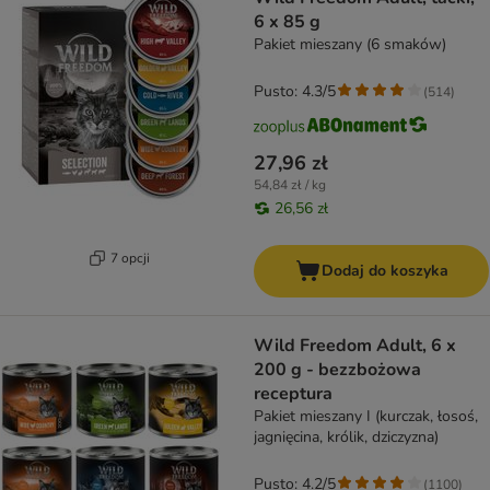
6 x 85 g
Pakiet mieszany (6 smaków)
Pusto: 4.3/5
(
514
)
27,96 zł
54,84 zł / kg
26,56 zł
7 opcji
Dodaj do koszyka
Wild Freedom Adult, 6 x
200 g - bezzbożowa
receptura
Pakiet mieszany I (kurczak, łosoś,
jagnięcina, królik, dziczyzna)
Pusto: 4.2/5
(
1100
)