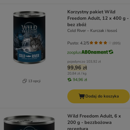
Korzystny pakiet Wild
Freedom Adult, 12 x 400 g -
bez zbóż
Cold River – Kurczak i łosoś
Pusto: 4.2/5
(
895
)
pojedynczo
103,92 zł
99,96 zł
20,84 zł / kg
94,96 zł
13 opcji
Dodaj do koszyka
Wild Freedom Adult, 6 x
200 g - bezzbożowa
receptura