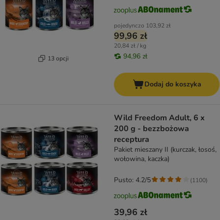
pojedynczo
103,92 zł
99,96 zł
20,84 zł / kg
94,96 zł
13 opcji
Dodaj do koszyka
Wild Freedom Adult, 6 x
200 g - bezzbożowa
receptura
Pakiet mieszany II (kurczak, łosoś,
wołowina, kaczka)
Pusto: 4.2/5
(
1100
)
39,96 zł