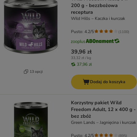
200 g - bezzbożowa
receptura
Wild Hills – Kaczka i kurczak
Pusto: 4.2/5
(
1100
)
39,96 zł
33,32 zł / kg
37,96 zł
13 opcji
Dodaj do koszyka
Korzystny pakiet Wild
Freedom Adult, 12 x 400 g -
bez zbóż
Green Lands – Jagnięcina i kurczak
Pusto: 4.2/5
(
895
)