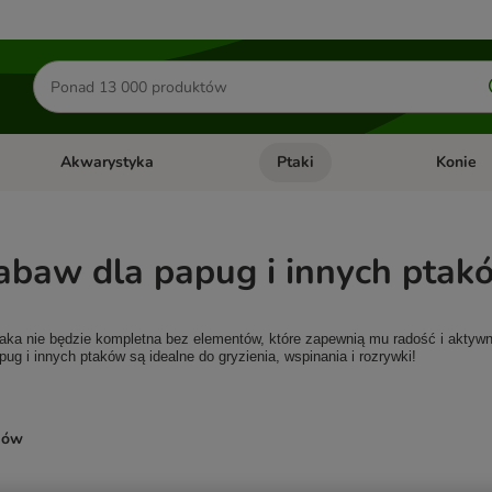
Szukaj
produktów
Akwarystyka
Ptaki
Konie
y
Otwórz menu kategorii: Małe zwierzęta
Otwórz menu kategorii: Akwaryst
Otwórz men
abaw dla papug i innych ptak
taka nie będzie kompletna bez elementów, które zapewnią mu radość i aktyw
ug i innych ptaków są idealne do gryzienia, wspinania i rozrywki!
ków
ve been changed