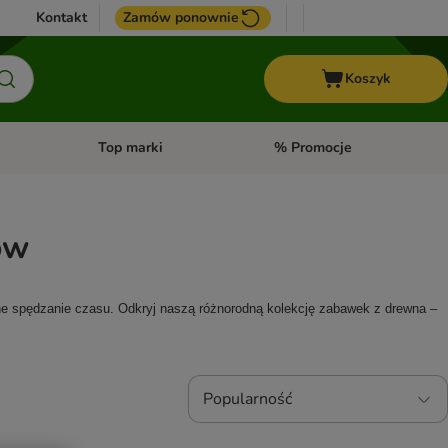
Kontakt
Zamów ponownie
Koszyk
Top marki
% Promocje
yka
u kategorii: Ptaki
Otwórz menu kategorii: Konie
Otwórz menu kategorii: Top m
ów
ne spędzanie czasu. Odkryj naszą różnorodną kolekcję zabawek z drewna – 
Popularność