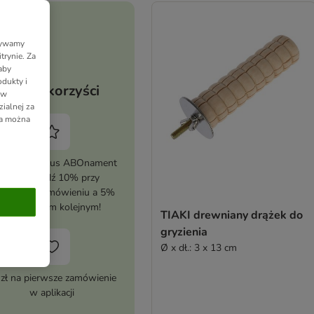
Używamy
trynie. Za
aby
dukty i
Twoje korzyści
 w
ialnej za
ia można
tywuj zooplus ABOnament
i zaoszczędź 10% przy
erwszym zamówieniu a 5%
przy każdym kolejnym!
TIAKI drewniany drążek do
gryzienia
Ø x dł.: 3 x 13 cm
 zł na pierwsze zamówienie
w aplikacji