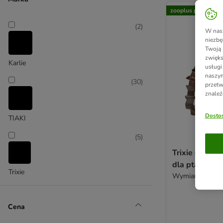
zooplus poleca
(
2
)
W nasz
niezbę
Twoją 
zwięks
Karlie
usługi
naszym
(
30
)
przetw
znaleź
Dostos
TIAKI
(
5
)
Trixie drewn
dla ptaków
Trixie
Wymiary: 15 x 
Cena