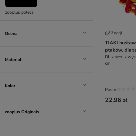
zooplus poleca
3 opcji
Ocena
TIAKI huśtaw
ptaków, diabe
Dł. x szer. x wys
Materiał
cm
Kolor
Pusto
22,96 zł
zooplus Originals