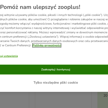
Pomóż nam ulepszyć zooplus!
ej witrynie używamy plików cookie, pikseli i innych technologii („pliki cookie”). 
dnych plików cookie, aby umożliwić Ci przeglądanie i robienie zakupów w naszej wi
zgodą możemy włączyć wydajnościowe, funkcjonalne i marketingowe pliki cookie, 
zyć komfort korzystania z naszej witryny internetowej i wyświetlać odpowiednie pro
 oraz personalizować reklamy. Możesz wprowadzić zmiany w dowolnym momencie
 centrum preferencji („Dostosuj ustawienia”). Więcej informacji o osobie odpowiedz
arzanie Twoich danych, przetwarzanych danych osobowych oraz celu przetwarzan
ć w Centrum Preferencji
Polityka prywatności
Ak
uj ustawienia
pi
2 opcji
Zaakceptuj i kontynuuj
iana huśtawka
Spirala dla ptaków do
siedzenia
Tylko niezbędne pliki cookie
20 cm
M, dł. ok. 70 cm, Ø 24 mm
20