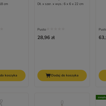
 18 cm
Dł. x szer. x wys.: 6 x 6 x 22 cm
Pusto
Pust
28,96 zł
63,
 do koszyka
Dodaj do koszyka
zoopl