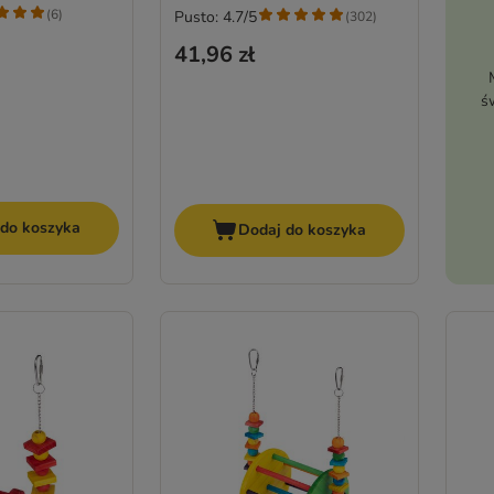
(
6
)
Pusto: 4.7/5
(
302
)
41,96 zł
ś
 do koszyka
Dodaj do koszyka