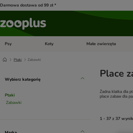
Darmowa dostawa od 99 zł *
Psy
Koty
Małe zwierzęta
Otwórz menu kategorii: Psy
Otwórz menu kategorii: Kot
Ptaki
Zabawki
Place z
Wybierz kategorię
Żadna klatka dla p
Ptaki
place zabaw dla pap
Zabawki
1 - 37 z 37 wyni
Marka
product items ha