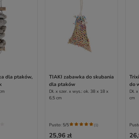
a dla ptaków,
TIAKI zabawka do skubania
Trixie 
k
dla ptaków
do w
 cm
Dł. x szer. x wys.: ok. 38 x 18 x
Dł. x
6,5 cm
cm
Pusto: 5/5
Pust
(
1
)
25,96 zł
26,