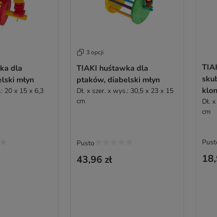
3 opcji
TIA
ka dla
TIAKI huśtawka dla
skub
lski młyn
ptaków, diabelski młyn
klo
.: 20 x 15 x 6,3
Dł. x szer. x wys.: 30,5 x 23 x 15
cm
Dł. x
cm
Pust
Pusto
18,
43,96 zł