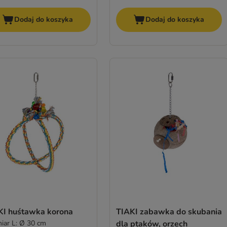
Dodaj do koszyka
Dodaj do koszyka
KI huśtawka korona
TIAKI zabawka do skubania
iar L: Ø 30 cm
dla ptaków, orzech