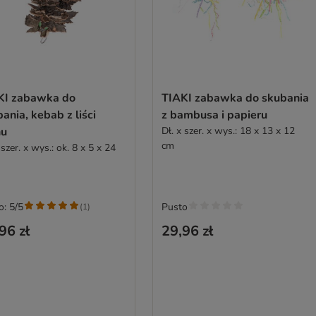
KI zabawka do
TIAKI zabawka do skubania
ania, kebab z liści
z bambusa i papieru
nu
Dł. x szer. x wys.: 18 x 13 x 12
cm
 szer. x wys.: ok. 8 x 5 x 24
o: 5/5
Pusto
(
1
)
96 zł
29,96 zł