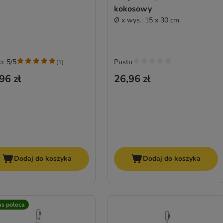
kokosowy
Ø x wys.: 15 x 30 cm
o: 5/5
Pusto
(
1
)
96 zł
26,96 zł
Dodaj do koszyka
Dodaj do koszyka
us poleca