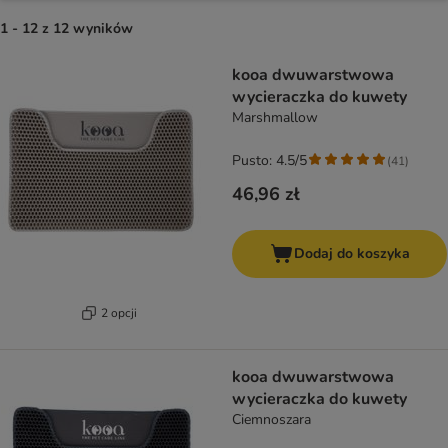
1 - 12 z 12 wyników
product items have been changed
kooa dwuwarstwowa
wycieraczka do kuwety
Marshmallow
Pusto: 4.5/5
(
41
)
46,96 zł
Dodaj do koszyka
2 opcji
kooa dwuwarstwowa
wycieraczka do kuwety
Ciemnoszara