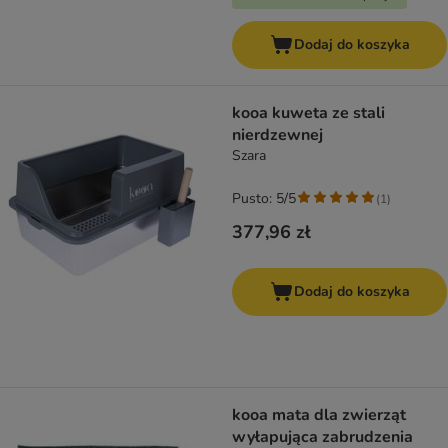
Dodaj do koszyka
kooa kuweta ze stali
nierdzewnej
Szara
Pusto: 5/5
(
1
)
377,96 zł
Dodaj do koszyka
kooa mata dla zwierząt
wyłapująca zabrudzenia