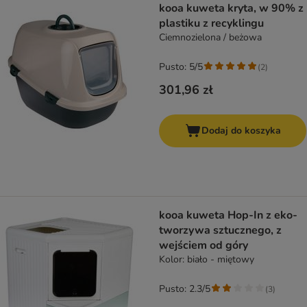
kooa kuweta kryta, w 90% z
plastiku z recyklingu
Ciemnozielona / beżowa
Pusto: 5/5
(
2
)
301,96 zł
Dodaj do koszyka
kooa kuweta Hop-In z eko-
tworzywa sztucznego, z
wejściem od góry
Kolor: biało - miętowy
Pusto: 2.3/5
(
3
)