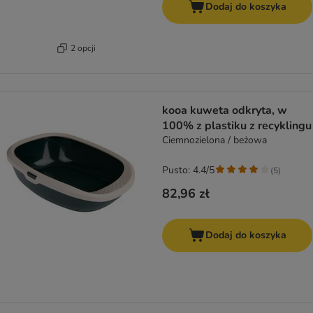
Dodaj do koszyka
2 opcji
kooa kuweta odkryta, w
100% z plastiku z recyklingu
Ciemnozielona / beżowa
Pusto: 4.4/5
(
5
)
82,96 zł
Dodaj do koszyka