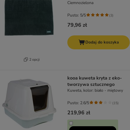
Ciemnozielona
Pusto: 5/5
(
3
)
79,96 zł
Dodaj do koszyka
2 opcji
kooa kuweta kryta z eko-
tworzywa sztucznego
Kuweta, kolor: biało - miętowy
Pusto: 2.6/5
(
15
)
219,96 zł