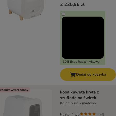
2 225,96 zł
-30% Extra Rabat - Aktywuj
Dodaj do koszyka
rodukt wyprzedany
kooa kuweta kryta z
szufladą na żwirek
Kolor: biało - miętowy
Pusto: 4.3/5
(
4
)