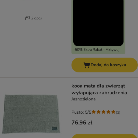
2 opcji
-50% Extra Rabat - Aktywuj
Dodaj do koszyka
kooa mata dla zwierząt
wyłapująca zabrudzenia
Jasnozielona
Pusto: 5/5
(
3
)
76,96 zł