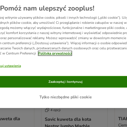
Pomóż nam ulepszyć zooplus!
 wyników
ej witrynie używamy plików cookie, pikseli i innych technologii („pliki cookie”). 
dnych plików cookie, aby umożliwić Ci przeglądanie i robienie zakupów w naszej wi
zgodą możemy włączyć wydajnościowe, funkcjonalne i marketingowe pliki cookie, 
ve been changed
zyć komfort korzystania z naszej witryny internetowej i wyświetlać odpowiednie pro
 oraz personalizować reklamy. Możesz wprowadzić zmiany w dowolnym momencie
 centrum preferencji („Dostosuj ustawienia”). Więcej informacji o osobie odpowiedz
arzanie Twoich danych, przetwarzanych danych osobowych oraz celu przetwarzan
ć w Centrum Preferencji
Polityka prywatności
uj ustawienia
Zaakceptuj i kontynuuj
Tylko niezbędne pliki cookie
4 opcji
kuweta dla
TIA
Savic kuweta dla kota
Ciem
Nestor Jumbo Marble