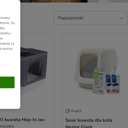
Popularność
Używamy
trynie. Za
aby
dukty i
 w
ialnej za
ia można
6 opcji
KI kuweta Hop-In Jax
Savic kuweta dla kota
noszara
Nestor Giant