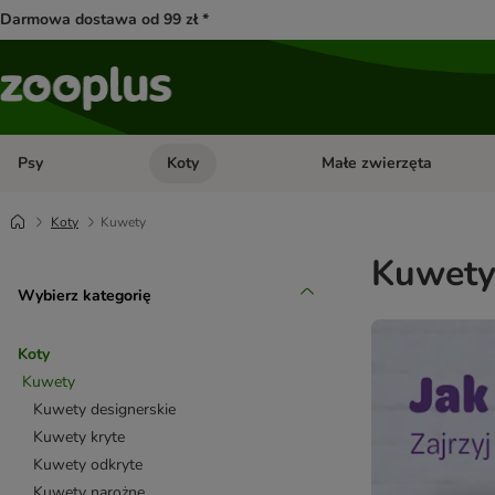
Darmowa dostawa od 99 zł *
Psy
Koty
Małe zwierzęta
Otwórz menu kategorii: Psy
Otwórz menu kategorii: Kot
Koty
Kuwety
Kuwety 
Wybierz kategorię
Koty
Kuwety
Kuwety designerskie
Kuwety kryte
Kuwety odkryte
Kuwety narożne