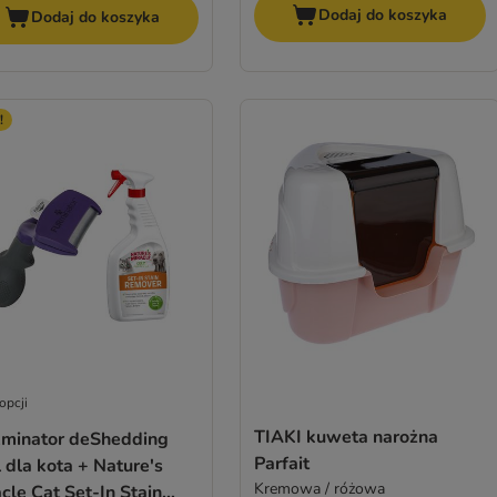
Dodaj do koszyka
Dodaj do koszyka
!
opcji
TIAKI kuweta narożna
minator deShedding
Parfait
 dla kota + Nature's
Kremowa / różowa
cle Cat Set-In Stain