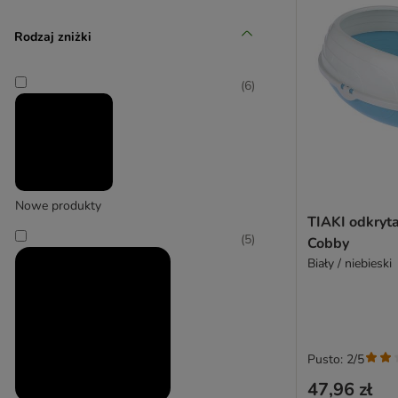
Rodzaj zniżki
Canadian Cat Company
(
6
)
(
6
)
Catit
(
3
)
Nowe produkty
TIAKI odkryt
(
5
)
Cobby
Biały / niebieski
Curver
Pusto: 2/5
47,96 zł