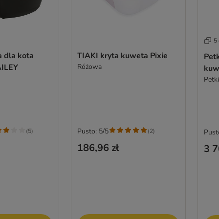
5 
 dla kota
TIAKI kryta kuweta Pixie
Pet
AILEY
Różowa
kuw
Petk
Pusto: 5/5
(
5
)
(
2
)
Pust
186,96 zł
3 7