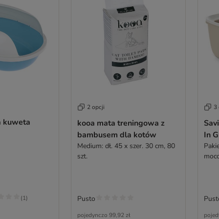
2 opcji
3 
a kuweta
kooa mata treningowa z
Sav
bambusem dla kotów
In G
Medium: dł. 45 x szer. 30 cm, 80
Paki
szt.
mocc
(
1
)
Pusto
Pust
pojedynczo
99,92 zł
pojed