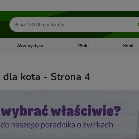
Szukaj
produktów
Akwarystyka
Ptaki
Konie
y
Otwórz menu kategorii: Małe zwierzęta
Otwórz menu kategorii: Akwaryst
Otwórz men
dla kota - Strona 4