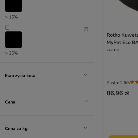
> 15%
(
2
)
Rotho Kuweta
MyPet Eco B
czarna
> 25%
(
1
)
Etap życia kota
Pusto: 2.6/5
> 35%
86,96 zł
(
1
)
Cena
> 50%
Cena za kg