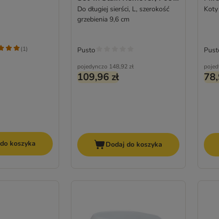
ml gratis!
Do długiej sierści, L, szerokość
Rem
Koty
grzebienia 9,6 cm
(
1
)
Pusto
Pust
pojedynczo
148,92 zł
pojed
109,96 zł
78,
 do koszyka
Dodaj do koszyka