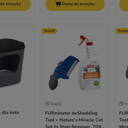
 do koszyka
Dodaj do koszyka
Gratis!
Gratis
6 opcji
4 
 dla kota
FURminator deShedding
FUR
Tool + Nature's Miracle Cat
Tool
Set-In Stain Remover, 709
Mira