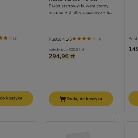
Pakiet startowy: kuweta czarny
marmur + 2 filtry zapasowe + 6
Bag it up
Pust
(
1
)
Pusto: 4.1/5
(
9
)
149
pojedynczo
300,84 zł
294,96 zł
 do koszyka
Dodaj do koszyka