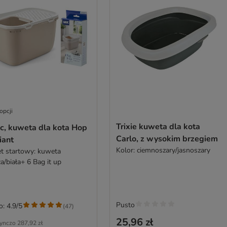
opcji
Trixie kuweta dla kota
ic, kuweta dla kota Hop
Carlo, z wysokim brzegiem
iant
Kolor: ciemnoszary/jasnoszary
et startowy: kuweta
a/biała+ 6 Bag it up
Pusto
o: 4.9/5
(
47
)
25,96 zł
ynczo
287,92 zł