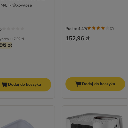
over gratis!
 M/L, krótkowłose
Pusto: 4.4/5
(
7
)
o
152,96 zł
ynczo
117,92 zł
96 zł
Dodaj do koszyka
Dodaj do koszyka