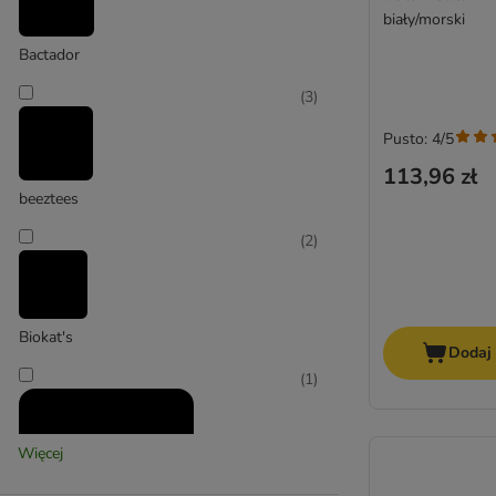
biały/morski
Trixie
Bactador
(
3
)
Pusto: 4/5
113,96 zł
beeztees
(
2
)
Biokat's
Dodaj
(
1
)
Więcej