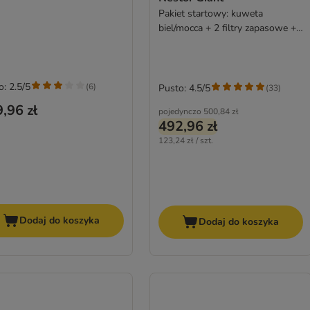
Pakiet startowy: kuweta
biel/mocca + 2 filtry zapasowe +
6 Bag It Up
o: 2.5/5
(
6
)
Pusto: 4.5/5
(
33
)
,96 zł
pojedynczo
500,84 zł
492,96 zł
123,24 zł / szt.
Dodaj do koszyka
Dodaj do koszyka