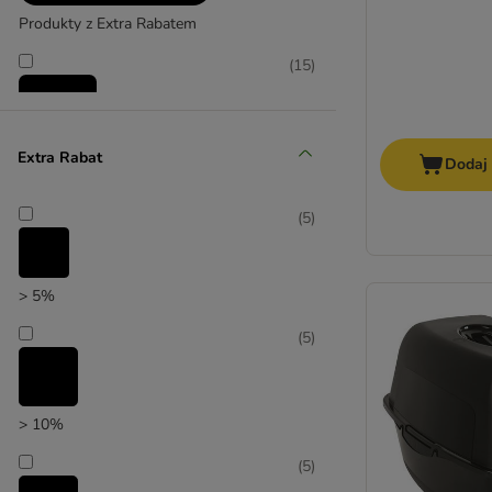
Produkty z Extra Rabatem
(
15
)
Extra Rabat
Dodaj
Promocje
(
7
)
(
5
)
> 5%
(
5
)
zooplus poleca
> 10%
(
5
)